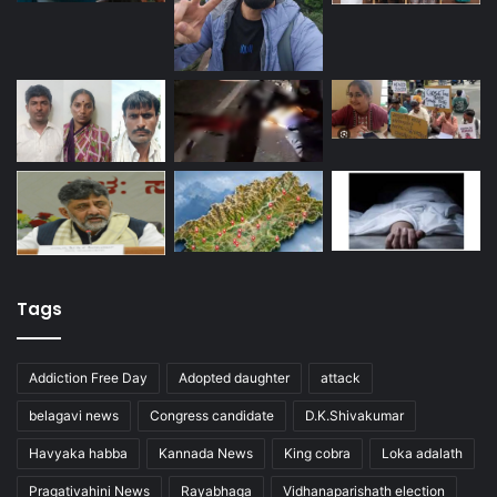
Tags
Addiction Free Day
Adopted daughter
attack
belagavi news
Congress candidate
D.K.Shivakumar
Havyaka habba
Kannada News
King cobra
Loka adalath
Pragativahini News
Rayabhaga
Vidhanaparishath election