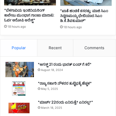
*ಬೆಳಗಾವಿಯ ಇಂಜಿನಿಯರಿಂಗ್‌
*ಖಾತೆ ಹಂಚಿಕೆ ಕಸರತ್ತು: ಮಾಜಿ ಸಿಎಂ
ಕಾಲೇಜು ಮುಂಭಾಗ ಗಾಂಜಾ ಮಾರಾಟ:
ಸಿದ್ದರಾಮಯ್ಯ ಭೇಟಿಯಾದ ಸಿಎಂ
ಓರ್ವ ಆರೋಪಿ ಅರೆಸ್ಟ್*
ಡಿ.ಕೆ.ಶಿವಕುಮಾರ್*
18 hours ago
18 hours ago
Popular
Recent
Comments
*ಆಗಸ್ಟ್ 21 ರಂದು ಭಾರತ್‌ ಬಂದ್‌ ಗೆ ಕರೆ*
August 18, 2024
*ರಾಜ್ಯ ಸರ್ಕಾರಿ ನೌಕರರ ತುಟ್ಟಿಭತ್ಯೆ ಹೆಚ್ಚಳ*
May 5, 2025
*ಮಾರ್ಚ್ 22ರಂದು ಏನಿರುತ್ತೆ? ಏನಿರಲ್ಲ?*
March 18, 2025