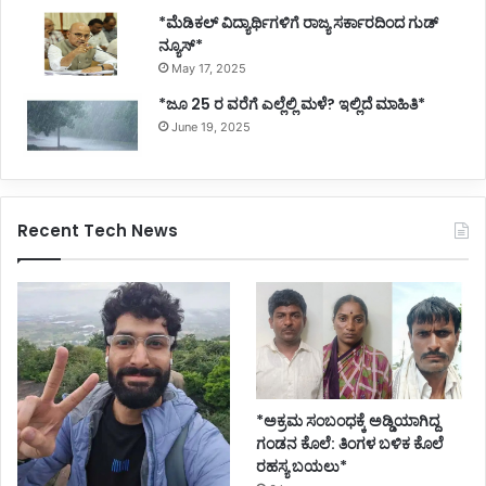
*ಮೆಡಿಕಲ್ ವಿದ್ಯಾರ್ಥಿಗಳಿಗೆ ರಾಜ್ಯ ಸರ್ಕಾರದಿಂದ ಗುಡ್
ನ್ಯೂಸ್*
May 17, 2025
*ಜೂ 25 ರ ವರೆಗೆ ಎಲ್ಲೆಲ್ಲಿ ಮಳೆ? ಇಲ್ಲಿದೆ ಮಾಹಿತಿ*
June 19, 2025
Recent Tech News
*ಅಕ್ರಮ ಸಂಬಂಧಕ್ಕೆ ಅಡ್ಡಿಯಾಗಿದ್ದ
ಗಂಡನ ಕೊಲೆ: ತಿಂಗಳ ಬಳಿಕ ಕೊಲೆ
ರಹಸ್ಯ ಬಯಲು*