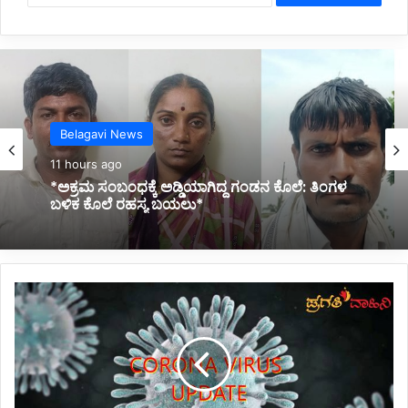
Belagavi News
11 hours ago
*ನಿಂತಿದ್ದ ಟ್ರಕ್‌ಗೆ ಬೈಕ್ ಡಿಕ್ಕಿ; ಸವಾರ ಸಾವು*
ರಾ
ಜ
ಧಾ
ನಿ
ಪೊ
ಲೀ
ಸ