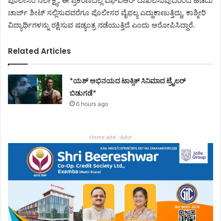
ಪೊಲೀಸರ ನಿರ್ಲಕ್ಷ್ಯ. ಈ ಪ್ರಕರಣದಲ್ಲಿ ಎಫ್‍ಐಆರ್ ದಾಖಲಿಸುವುದರಿಂದ ಹಿಡಿದು
ಚಾರ್ಜ್ ಶೀಟ್ ಸಲ್ಲಿಸುವವರೆಗೂ ಪೊಲೀಸರ ವೈಫಲ್ಯ ಎದ್ದುಕಾಣುತ್ತಿದ್ದು, ಕಾಶ್ಮೀರಿ
ವಿದ್ಯಾರ್ಥಿಗಳನ್ನು ರಕ್ಷಿಸುವ ಷಡ್ಯಂತ್ರ ನಡೆಯುತ್ತಿದೆ ಎಂದು ಆರೋಪಿಸಿದ್ದಾರೆ.
Related Articles
*ಯಶ್ ಅಭಿನಯದ ಟಾಕ್ಸಿಕ್ ಸಿನಿಮಾದ ಟ್ರೈಲರ್
ಬಿಡುಗಡೆ*
6 hours ago
Home add -Advt