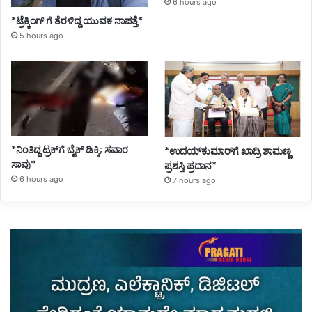
6 hours ago
*ಟ್ರೆಕ್ಕಿಂಗ್ ಗೆ ತೆರಳಿದ್ದ ಯುವಕ ನಾಪತ್ತೆ*
5 hours ago
*ನಿಂತಿದ್ದ ಟ್ರಕ್‌ಗೆ ಬೈಕ್ ಡಿಕ್ಕಿ; ಸವಾರ
*ಉದಯ್‌ಕುಮಾರ್‌ಗೆ ಖಾದ್ರಿ ಶಾಮಣ್ಣ
ಸಾವು*
ಪ್ರಶಸ್ತಿ ಪ್ರದಾನ*
6 hours ago
7 hours ago