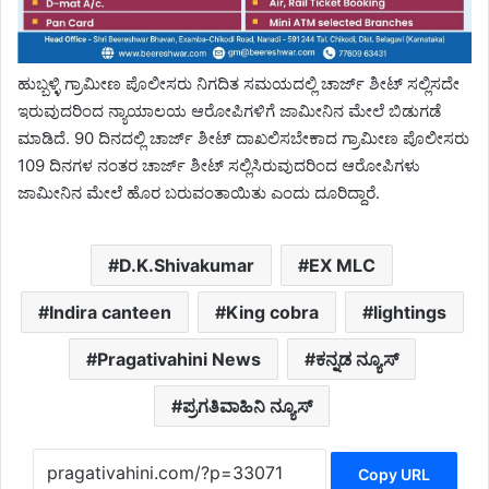
ಹುಬ್ಬಳ್ಳಿ ಗ್ರಾಮೀಣ ಪೊಲೀಸರು ನಿಗದಿತ ಸಮಯದಲ್ಲಿ ಚಾರ್ಜ್ ಶೀಟ್ ಸಲ್ಲಿಸದೇ
ಇರುವುದರಿಂದ ನ್ಯಾಯಾಲಯ ಆರೋಪಿಗಳಿಗೆ ಜಾಮೀನಿನ ಮೇಲೆ ಬಿಡುಗಡೆ
ಮಾಡಿದೆ. 90 ದಿನದಲ್ಲಿ ಚಾರ್ಜ್ ಶೀಟ್ ದಾಖಲಿಸಬೇಕಾದ ಗ್ರಾಮೀಣ ಪೊಲೀಸರು
109 ದಿನಗಳ ನಂತರ ಚಾರ್ಜ್ ಶೀಟ್ ಸಲ್ಲಿಸಿರುವುದರಿಂದ ಆರೋಪಿಗಳು
ಜಾಮೀನಿನ ಮೇಲೆ ಹೊರ ಬರುವಂತಾಯಿತು ಎಂದು ದೂರಿದ್ದಾರೆ.
D.K.Shivakumar
EX MLC
Indira canteen
King cobra
lightings
Pragativahini News
ಕನ್ನಡ ನ್ಯೂಸ್
ಪ್ರಗತಿವಾಹಿನಿ ನ್ಯೂಸ್
Copy URL