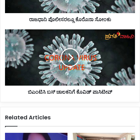
ರ
ಲ್
ರಾಜಧಾನಿ ಪೊಲೀಸರಲ್ಲೂ ಕೊರೊನಾ ಸೋಂಕು
ಲೂ
ಕೊ
ರೊ
ಬಿ
ನಾ
ಎಂ
ಸೋಂ
ಟಿ
ಕು
ಸಿ
ಬ
ಸ್
ಚಾ
ಲ
ಕ
ಬಿಎಂಟಿಸಿ ಬಸ್ ಚಾಲಕನಿಗೆ ಕೊವಿಡ್ ಪಾಸಿಟೀವ್
ನಿ
ಗೆ
ಕೊ
ವಿ
Related Articles
ಡ್
ಪಾ
ಸಿ
ಟೀ