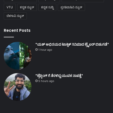
VTU
ಕನ್ನಡ ನ್ಯೂಸ್
ಕನ್ನಡ ಸುದ್ದಿ
ಪ್ರಗತಿವಾಹಿನಿ ನ್ಯೂಸ್
ಬೆಳಗಾವಿ ನ್ಯೂಸ್
Recent Posts
*ಯಶ್ ಅಭಿನಯದ ಟಾಕ್ಸಿಕ್ ಸಿನಿಮಾದ ಟ್ರೈಲರ್ ಬಿಡುಗಡೆ*
1 hour ago
*ಟ್ರೆಕ್ಕಿಂಗ್ ಗೆ ತೆರಳಿದ್ದ ಯುವಕ ನಾಪತ್ತೆ*
5 hours ago