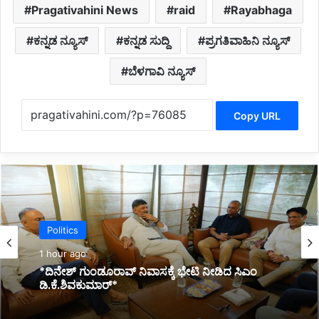
Pragativahini News
raid
Rayabhaga
ಕನ್ನಡ ನ್ಯೂಸ್
ಕನ್ನಡ ಸುದ್ದಿ
ಪ್ರಗತಿವಾಹಿನಿ ನ್ಯೂಸ್
ಬೆಳಗಾವಿ ನ್ಯೂಸ್
Copy URL
Kannada News
2 hours ago
*ಹೊರಟ್ಟಿ ರಾಜೀನಾಮೆ ಅಂಗೀಕರಿಸಬಾರದು: ರಾಜ್ಯಪಾಲರಿಗೆ
ಬಿಜೆಪಿ ನಿಯೋಗ ದೂರು*