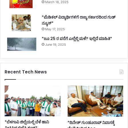
March 18, 2025
*ಮೆಡಿಕಲ್ ವಿದ್ಯಾರ್ಥಿಗಳಿಗೆ ರಾಜ್ಯ ಸರ್ಕಾರದಿಂದ ಗುಡ್
ನ್ಯೂಸ್*
May 17, 2025
*ಜೂ 25 ರ ವರೆಗೆ ಎಲ್ಲೆಲ್ಲಿ ಮಳೆ? ಇಲ್ಲಿದೆ ಮಾಹಿತಿ*
June 19, 2025
Recent Tech News
*ಬೆಳಗಾವಿ ಜಿಲ್ಲೆಯಲ್ಲಿ ಬೆಳೆ ಹಾನಿ
*ದಿನೇಶ್ ಗುಂಡೂರಾವ್ ನಿವಾಸಕ್ಕೆ