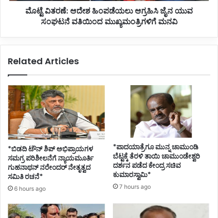
ಮೊಟ್ಟೆ ವಿತರಣೆ: ಆದೇಶ ಹಿಂಪಡೆಯಲು ಆಗ್ರಹಿಸಿ ಜೈನ ಯುವ
ರ
ದೇ
ಧಾ
ಸಂಘಟನೆ ವತಿಯಿಂದ ಮುಖ್ಯಮಂತ್ರಿಗಳಿಗೆ ಮನವಿ
ಶ
ನಿ
ಹಿಂ
ಮೋ
ಪ
ದಿ
ಡೆ
Related Articles
ಯ
ಲು
ಆ
ಗ್
ರ
ಹಿ
ಸಿ
ಜೈ
ನ
*ಪಾದಯಾತ್ರೆಗೂ ಮುನ್ನ ಚಾಮುಂಡಿ
*ಬಿಡದಿ ಟೌನ್ ಶಿಪ್ ಅಭಿಪ್ರಾಯಗಳ
ಯು
ಬೆಟ್ಟಕ್ಕೆ ತೆರಳಿ ತಾಯಿ ಚಾಮುಂಡೇಶ್ವರಿ
ಸಮಗ್ರ ಪರಿಶೀಲನೆಗೆ ನ್ಯಾಯಮೂರ್ತಿ
ವ
ದರ್ಶನ ಪಡೆದ ಕೇಂದ್ರ ಸಚಿವ
ಗುಹನಾಥನ್ ನರೇಂದರ್ ನೇತೃತ್ವದ
ಕುಮಾರಸ್ವಾಮಿ*
ಸಂ
ಸಮಿತಿ ರಚನೆ*
ಘ
7 hours ago
6 hours ago
ಟ
ನೆ
ವ