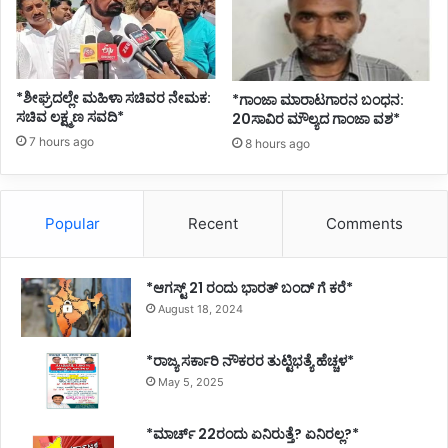
ತಿ
ಯಿಂ
ದ
ಮು
*ಶೀಘ್ರದಲ್ಲೇ ಮಹಿಳಾ ಸಚಿವರ ನೇಮಕ:
ಖ್
*ಗಾಂಜಾ ಮಾರಾಟಗಾರನ ಬಂಧನ:
ಸಚಿವ ಲಕ್ಷ್ಮಣ ಸವದಿ*
20ಸಾವಿರ ಮೌಲ್ಯದ ಗಾಂಜಾ ವಶ*
ಯ
ಮಂ
7 hours ago
8 hours ago
ತ್
ರಿ
ಗ
Popular
Recent
Comments
ಳಿ
ಗೆ
ಮ
*ಆಗಸ್ಟ್ 21 ರಂದು ಭಾರತ್‌ ಬಂದ್‌ ಗೆ ಕರೆ*
ನ
ವಿ
August 18, 2024
*ರಾಜ್ಯ ಸರ್ಕಾರಿ ನೌಕರರ ತುಟ್ಟಿಭತ್ಯೆ ಹೆಚ್ಚಳ*
May 5, 2025
*ಮಾರ್ಚ್ 22ರಂದು ಏನಿರುತ್ತೆ? ಏನಿರಲ್ಲ?*