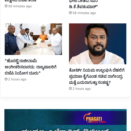
ವೀಕ್ಷಿಸಿದ ಬಿಜೆಪಿ ತಂಡ*
ಭೇಟಿ ನೀಡಿದ ಸಿಎಂ
ಡಿ.ಕೆ.ಶಿವಕುಮಾರ್*
56 minutes ago
58 minutes ago
*ಹೊರಟ್ಟಿ ರಾಜೀನಾಮೆ
ಅಂಗೀಕರಿಸಬಾರದು: ರಾಜ್ಯಪಾಲರಿಗೆ
ಕೋರ್ಟ್ ನಿಯಮ ಉಲ್ಲಂಘಿಸಿ ದೆಹಲಿಗೆ
ಬಿಜೆಪಿ ನಿಯೋಗ ದೂರು*
ಪ್ರಯಾಣ ಕೈಗೊಂಡ ಸಚಿವ ನಾಗೇಂದ್ರ;
2 hours ago
ಮತ್ತೆ ಎದುರಾಗುತ್ತಾ ಸಂಕಷ್ಟ?
2 hours ago