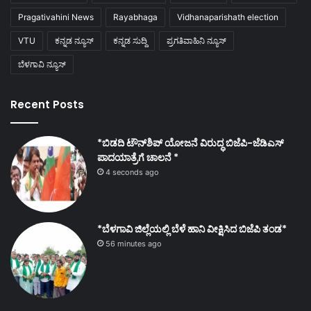
Pragativahini News
Rayabhaga
Vidhanaparishath election
VTU
ಕನ್ನಡ ನ್ಯೂಸ್
ಕನ್ನಡ ಸುದ್ದಿ
ಪ್ರಗತಿವಾಹಿನಿ ನ್ಯೂಸ್
ಬೆಳಗಾವಿ ನ್ಯೂಸ್
Recent Posts
*ಬಿಡದಿ ಟೌನ್‌ಶಿಪ್ ಯೋಜನೆ ವಿರುದ್ಧ ಬಿಜೆಪಿ-ಜೆಡಿಎಸ್
ಪಾದಯಾತ್ರೆಗೆ ಚಾಲನೆ *
4 seconds ago
*ಬೆಳಗಾವಿ ಜಿಲ್ಲೆಯಲ್ಲಿ ಬೆಳೆ ಹಾನಿ ವೀಕ್ಷಿಸಿದ ಬಿಜೆಪಿ ತಂಡ*
56 minutes ago