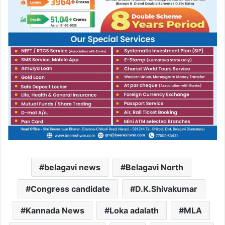
belagavi news
Belagavi North
Congress candidate
D.K.Shivakumar
Kannada News
Loka adalath
MLA