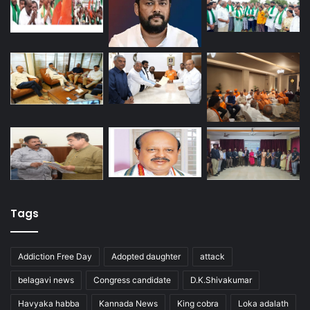
Tags
Addiction Free Day
Adopted daughter
attack
belagavi news
Congress candidate
D.K.Shivakumar
Havyaka habba
Kannada News
King cobra
Loka adalath