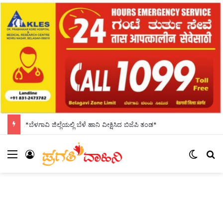
*ಬೆಳಗಾವಿ ಜಿಲ್ಲೆಯಲ್ಲಿ ಬೆಳೆ ಹಾನಿ ವೀಕ್ಷಿಸಿದ ಬಿಜೆಪಿ ತಂಡ*
Menu
Log In
Switch
S