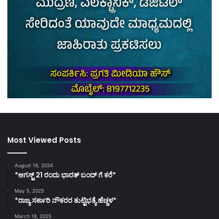
Most Viewed Posts
August 18, 2024
*ಆಗಸ್ಟ್ 21 ರಂದು ಭಾರತ್‌ ಬಂದ್‌ ಗೆ ಕರೆ*
May 5, 2025
*ರಾಜ್ಯ ಸರ್ಕಾರಿ ನೌಕರರ ತುಟ್ಟಿಭತ್ಯೆ ಹೆಚ್ಚಳ*
March 18, 2025