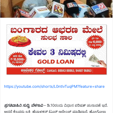
https://youtube.com/shorts/L0ntlvTuqPM?feature=share
ಪ್ರಗತಿವಾಹಿನಿ ಸುದ್ದಿ, ಬೆಳಗಾವಿ
– ಡಿ.10ರಂದು ವಿಧಾನ ಪರಿಷತ್ ಚುನಾವಣೆ ಇದೆ.
ಆದರೆ ಕೆಲವರು ಲಕ್ಷ್ಮಿ ಹೆಬ್ಬಾಳಕರ್ ಟೂರ್ ಅರೇಂಜ್ ಮಾಡಿದ್ದಾರೆ. ಹೋಗೋಣ