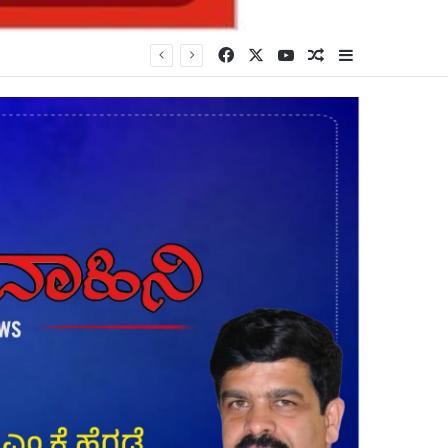
Facebook
X
YouTube
Random Article
Sidebar