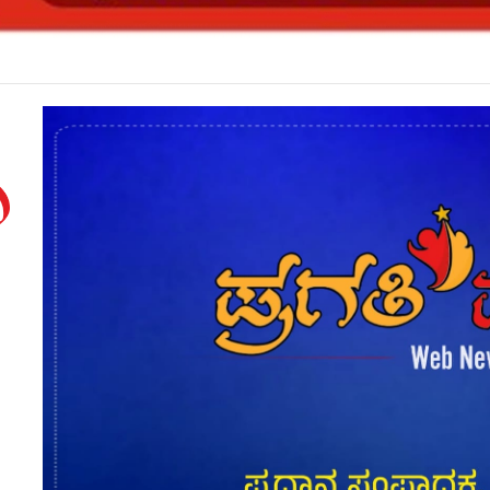
ಗಳೇ ಸೀಟು ಕೊಡಲು ಸೂಚಿಸಿದರೂ ಒಪ್ಪದ ಪ್ರಾಂಶುಪಾಲರು!ಶಾಲಾದಿನಗಳನ್ನು ಸ್ಮರಿಸಿದ ಸಿಎಂ*