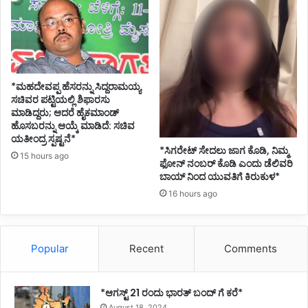
*ಮಹದೇವಪ್ಪ ಹೆಸರನ್ನು ಸಿದ್ದರಾಮಯ್ಯ
ಸಚಿವರ ಪಟ್ಟಿಯಲ್ಲಿ ಶಿಫಾರಸು
ಮಾಡಿದ್ದರು; ಆದರೆ ಹೈಕಮಾಂಡ್
ಹೊಸಬರನ್ನು ಆಯ್ಕೆ ಮಾಡಿದೆ: ಸಚಿವ
ಯತೀಂದ್ರ ಸ್ಪಷ್ಟನೆ*
*ಸಿಗರೇಟ್ ಸೇದಲು ಜಾಗ ಕೊಡಿ, ನಿಮ್ಮ
15 hours ago
ಫೋನ್ ನಂಬರ್ ಕೊಡಿ ಎಂದು ಡೆಲಿವರಿ
ಬಾಯ್ ನಿಂದ ಯುವತಿಗೆ ಕಿರುಕುಳ*
16 hours ago
Popular
Recent
Comments
*ಆಗಸ್ಟ್ 21 ರಂದು ಭಾರತ್‌ ಬಂದ್‌ ಗೆ ಕರೆ*
August 18, 2024