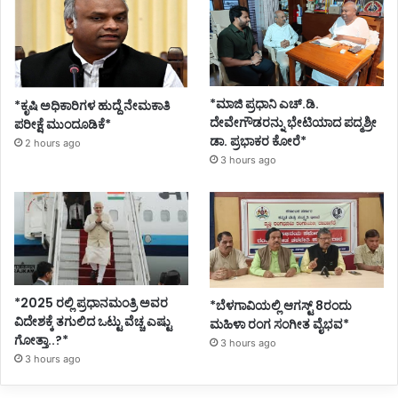
*ಮಾಜಿ ಪ್ರಧಾನಿ ಎಚ್.ಡಿ.
*ಕೃಷಿ ಅಧಿಕಾರಿಗಳ ಹುದ್ದೆ ನೇಮಕಾತಿ
ದೇವೇಗೌಡರನ್ನು ಭೇಟಿಯಾದ ಪದ್ಮಶ್ರೀ
ಪರೀಕ್ಷೆ ಮುಂದೂಡಿಕೆ*
ಡಾ. ಪ್ರಭಾಕರ ಕೋರೆ*
2 hours ago
3 hours ago
*2025 ರಲ್ಲಿ ಪ್ರಧಾನಮಂತ್ರಿ ಅವರ
*ಬೆಳಗಾವಿಯಲ್ಲಿ ಆಗಸ್ಟ್ 8ರಂದು
ವಿದೇಶಕ್ಕೆ ತಗುಲಿದ ಒಟ್ಟು ವೆಚ್ಚ ಎಷ್ಟು
ಮಹಿಳಾ ರಂಗ ಸಂಗೀತ ವೈಭವ*
ಗೋತ್ತಾ..?*
3 hours ago
3 hours ago