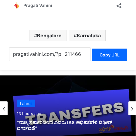
Bengalore
Karnataka
Copy URL
Latest
13 hours ago
*ರಾಜ್ಯ ಸರ್ಕಾರದಿಂದ ಐವರು IAS ಅಧಿಕಾರಿಗಳ ದಿಢೀರ್
ವರ್ಗಾವಣೆ*