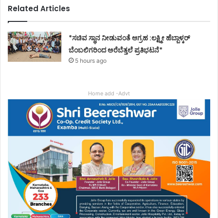
Related Articles
*ಸಚಿವ ಸ್ಥಾನ ನೀಡುವಂತೆ ಆಗ್ರಹ :ಲಕ್ಷ್ಮೀ ಹೆಬ್ಬಾಳ್ಕರ್
ಬೆಂಬಲಿಗರಿಂದ ಅರೆಬೆತ್ತಲೆ ಪ್ರತಿಭಟನೆ*
5 hours ago
Home add -Advt