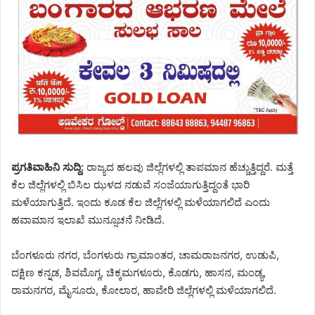
ಪ್ರಗತಿವಾಹಿನಿ ಸುದ್ದಿ:
ರಾಜ್ಯದ ಹಲವು ಜಿಲ್ಲೆಗಳಲ್ಲಿ ತಾಪಮಾನ ಹೆಚ್ಚುತ್ತಿದ್ದರೆ. ಮತ್ತೆ
ಕೆಲ ಜಿಲ್ಲೆಗಳಲ್ಲಿ ಬಿಸಿಲ ಝಳದ ನಡುವೆ ಸಂಜೆಯಾಗುತ್ತಿದ್ದಂತೆ ಭಾರಿ
ಮಳೆಯಾಗುತ್ತಿದೆ. ಇಂದು ಕೂಡ ಕೆಲ ಜಿಲ್ಲೆಗಳಲ್ಲಿ ಮಳೆಯಾಗಲಿದೆ ಎಂದು
ಹವಾಮಾನ ಇಲಾಖೆ ಮುನ್ಸೂಚನೆ ನೀಡಿದೆ.
ಬೆಂಗಳೂರು ನಗರ, ಬೆಂಗಳುರು ಗ್ರಾಮಾಂತರ, ಚಾಮರಾಜನಗರ, ಉಡುಪಿ,
ದಕ್ಷಿಣ ಕನ್ನಡ, ಶಿವಮೊಗ್ಗ, ಚಿಕ್ಕಮಗಳೂರು, ಕೊಡಗು, ಹಾಸನ, ಮಂಡ್ಯ,
ರಾಮನಗರ, ಮೈಸೂರು, ಕೋಲಾರ, ಹಾವೇರಿ ಜಿಲ್ಲೆಗಳಲ್ಲಿ ಮಳೆಯಾಗಲಿದೆ.