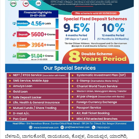
ಬೆಳಗಾವಿ, ಬಾಗಲಕೋಟೆ, ರಾಯಚೂರು, ಕೊಪ್ಪಳ, ವಿಜಯಪುರ, ಯಾದಗಿರಿ,