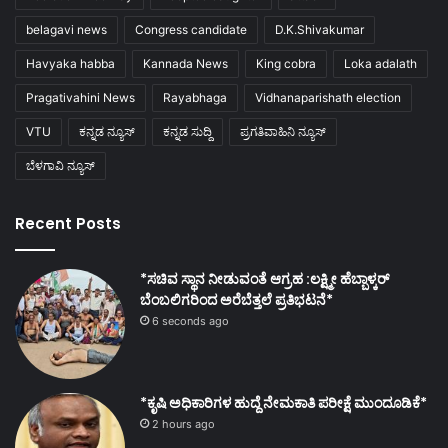
belagavi news
Congress candidate
D.K.Shivakumar
Havyaka habba
Kannada News
King cobra
Loka adalath
Pragativahini News
Rayabhaga
Vidhanaparishath election
VTU
ಕನ್ನಡ ನ್ಯೂಸ್
ಕನ್ನಡ ಸುದ್ದಿ
ಪ್ರಗತಿವಾಹಿನಿ ನ್ಯೂಸ್
ಬೆಳಗಾವಿ ನ್ಯೂಸ್
Recent Posts
*ಸಚಿವ ಸ್ಥಾನ ನೀಡುವಂತೆ ಆಗ್ರಹ :ಲಕ್ಷ್ಮೀ ಹೆಬ್ಬಾಳ್ಕರ್
ಬೆಂಬಲಿಗರಿಂದ ಅರೆಬೆತ್ತಲೆ ಪ್ರತಿಭಟನೆ*
6 seconds ago
*ಕೃಷಿ ಅಧಿಕಾರಿಗಳ ಹುದ್ದೆ ನೇಮಕಾತಿ ಪರೀಕ್ಷೆ ಮುಂದೂಡಿಕೆ*
2 hours ago