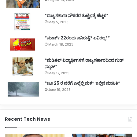
*ರಾಜ್ಯ ಸರ್ಕಾರಿ ನೌಕರರ ತುಟ್ಟಿಭತ್ಯೆ ಹೆಚ್ಚಳ*
May 5, 2025
*ಮಾರ್ಚ್ 22ರಂದು ಏನಿರುತ್ತೆ? ಏನಿರಲ್ಲ?*
March 18, 2025
*ಮೆಡಿಕಲ್ ವಿದ್ಯಾರ್ಥಿಗಳಿಗೆ ರಾಜ್ಯ ಸರ್ಕಾರದಿಂದ ಗುಡ್
ನ್ಯೂಸ್*
May 17, 2025
*ಜೂ 25 ರ ವರೆಗೆ ಎಲ್ಲೆಲ್ಲಿ ಮಳೆ? ಇಲ್ಲಿದೆ ಮಾಹಿತಿ*
June 19, 2025
Recent Tech News