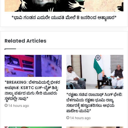
ಅತ್ಯಾಚಾರ*
*ಭಾವಿ ಗಂಡನ ಎದುರೇ ಯುವತಿ ಮೇಲೆ 8 ಜನರಿಂದ ಅತ್ಯಾಚಾರ*
Related Articles
*BREAKING: ಬೆಳಗಾವಿಯಲ್ಲಿ ಭೀಕರ
ಅಪಘಾತ: KSRTC ಬಸ್-ಬೈಕ್ ಡಿಕ್ಕಿ:
ನಾಲ್ಕು ವರ್ಷದ ಮಗು ಸೇರಿ ಮೂವರು
*ರಕ್ಷಣಾ ಸಚಿವ ರಾಜನಾಥ್ ಸಿಂಗ್ ಭೇಟಿ:
ಸ್ಥಳದಲ್ಲೇ ಸಾವು*
ಬೆಳಗಾವಿಯ ರಕ್ಷಣಾ ಭೂಮಿ ರಾಜ್ಯ
ಸರ್ಕಾರಕ್ಕೆ ಹಸ್ತಾಂತರಿಸಲು ಅಭಯ
14 hours ago
ಪಾಟೀಲ ಮನವಿ*
14 hours ago