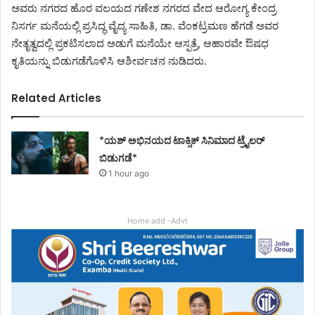
ಅವರು ನಗರದ ಹೊರ ವಲಯದ ಗಣೇಶ ನಗರದ ವೇದ ಆರೋಗ್ಯ ಕೇಂದ್ರ
ನಿಸರ್ಗ ಮನೆಯಲ್ಲಿ ಪ್ರಸಿದ್ಧ ವೈದ್ಯ ಸಾಹಿತಿ, ಡಾ. ವೆಂಕಟ್ರಮಣ ಹೆಗಡೆ ಅವರ
ನೇತೃತ್ವದಲ್ಲಿ ಪ್ರಕಟಿಸಲಾದ ಅಡುಗೆ ಮನೆಯೇ ಆಸ್ಪತ್ರೆ, ಆಹಾರವೇ ಔಷಧ
ಕೃತಿಯನ್ನು ಬಿಡುಗಡೆಗೊಳಿಸಿ ಆಶೀರ್ವಚನ ನುಡಿದರು.
Related Articles
*ಯಶ್ ಅಭಿನಯದ ಟಾಕ್ಸಿಕ್ ಸಿನಿಮಾದ ಟ್ರೈಲರ್
ಬಿಡುಗಡೆ*
1 hour ago
Home add -Advt