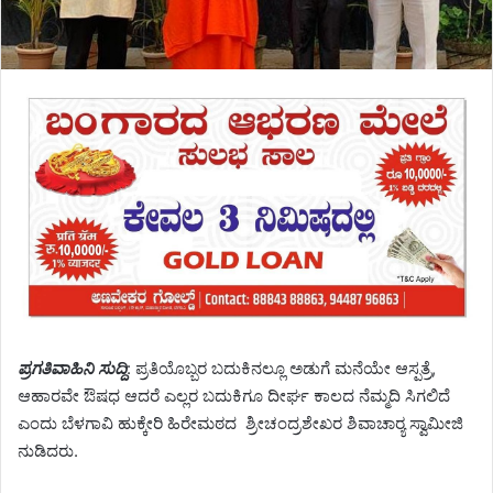
ಪ್ರಗತಿವಾಹಿನಿ ಸುದ್ದಿ
: ಪ್ರತಿಯೊಬ್ಬರ ಬದುಕಿನಲ್ಲೂ ಅಡುಗೆ ಮನೆಯೇ ಆಸ್ಪತ್ರೆ,
ಆಹಾರವೇ ಔಷಧ ಆದರೆ ಎಲ್ಲರ ಬದುಕಿಗೂ ದೀರ್ಘ ಕಾಲದ ನೆಮ್ಮದಿ ಸಿಗಲಿದೆ
ಎಂದು ಬೆಳಗಾವಿ ಹುಕ್ಕೇರಿ ಹಿರೇಮಠದ ಶ್ರೀಚಂದ್ರಶೇಖರ ಶಿವಾಚಾರ‍್ಯ ಸ್ವಾಮೀಜಿ
ನುಡಿದರು.