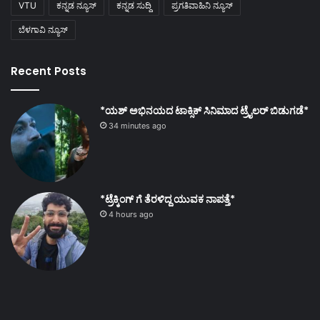
VTU
ಕನ್ನಡ ನ್ಯೂಸ್
ಕನ್ನಡ ಸುದ್ದಿ
ಪ್ರಗತಿವಾಹಿನಿ ನ್ಯೂಸ್
ಬೆಳಗಾವಿ ನ್ಯೂಸ್
Recent Posts
*ಯಶ್ ಅಭಿನಯದ ಟಾಕ್ಸಿಕ್ ಸಿನಿಮಾದ ಟ್ರೈಲರ್ ಬಿಡುಗಡೆ*
34 minutes ago
*ಟ್ರೆಕ್ಕಿಂಗ್ ಗೆ ತೆರಳಿದ್ದ ಯುವಕ ನಾಪತ್ತೆ*
4 hours ago