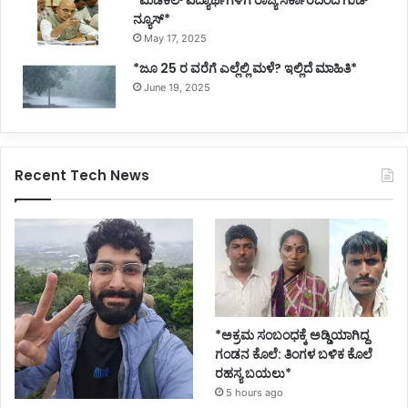
*ಮೆಡಿಕಲ್ ವಿದ್ಯಾರ್ಥಿಗಳಿಗೆ ರಾಜ್ಯ ಸರ್ಕಾರದಿಂದ ಗುಡ್
ನ್ಯೂಸ್*
May 17, 2025
*ಜೂ 25 ರ ವರೆಗೆ ಎಲ್ಲೆಲ್ಲಿ ಮಳೆ? ಇಲ್ಲಿದೆ ಮಾಹಿತಿ*
June 19, 2025
Recent Tech News
*ಅಕ್ರಮ ಸಂಬಂಧಕ್ಕೆ ಅಡ್ಡಿಯಾಗಿದ್ದ
ಗಂಡನ ಕೊಲೆ: ತಿಂಗಳ ಬಳಿಕ ಕೊಲೆ
ರಹಸ್ಯ ಬಯಲು*
5 hours ago