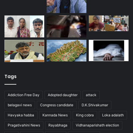
Tags
Addiction Free Day
Adopted daughter
attack
belagavi news
Congress candidate
D.K.Shivakumar
Havyaka habba
Kannada News
King cobra
Loka adalath
Pragativahini News
Rayabhaga
Vidhanaparishath election