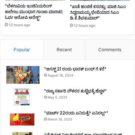
*ಬೆಳಗಾವಿಯ ಇಂಜಿನಿಯರಿಂಗ್‌
*ಖಾತೆ ಹಂಚಿಕೆ ಕಸರತ್ತು: ಮಾಜಿ ಸಿಎಂ
ಕಾಲೇಜು ಮುಂಭಾಗ ಗಾಂಜಾ ಮಾರಾಟ:
ಸಿದ್ದರಾಮಯ್ಯ ಭೇಟಿಯಾದ ಸಿಎಂ
ಓರ್ವ ಆರೋಪಿ ಅರೆಸ್ಟ್*
ಡಿ.ಕೆ.ಶಿವಕುಮಾರ್*
12 hours ago
12 hours ago
Popular
Recent
Comments
*ಆಗಸ್ಟ್ 21 ರಂದು ಭಾರತ್‌ ಬಂದ್‌ ಗೆ ಕರೆ*
August 18, 2024
*ರಾಜ್ಯ ಸರ್ಕಾರಿ ನೌಕರರ ತುಟ್ಟಿಭತ್ಯೆ ಹೆಚ್ಚಳ*
May 5, 2025
*ಮಾರ್ಚ್ 22ರಂದು ಏನಿರುತ್ತೆ? ಏನಿರಲ್ಲ?*
March 18, 2025