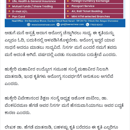
ಅಡುಗೆ ಮನೆ ಆಸ್ಪತ್ರೆ ಆದಾಗ ಆರೋಗ್ಯ ಚೆನ್ನಾಗಿರಲು ಸಾಧ್ಯ. ಈ ಕೃತಿಯನ್ನು
ಎಲ್ಲರೂ ಓದಿ, ಬದುಕಿನಲ್ಲಿ ಅಳವಡಿಸಿಕೊಳ್ಳಬೇಕು. ಆರೋಗ್ಯ ಇದ್ದರೆ ಯಾವ
ಸಾಧನೆ ಆದರೂ ಮಾಡಲು ಸಾಧ್ಯವಿದೆ. ನಿಸರ್ಗ ಮನೆ ಎಂದರೆ ನಮಗೆ ತವರು
ಮನೆ ಆದಂತೆ ಆಗಿದೆ. ವರ್ಷದಲ್ಲಿ ಎರಡು ಸಲವಾದರೂ ಬರುತ್ತೇವೆ ಎಂದರು.
ಹುಕ್ಕೇರಿ ಮಹಾವೀರ ಉದ್ಯೋಗ ಸಮೂಹ ಸಂಸ್ಥೆ ಮಹಾವೀರ ನಿಲಜಗಿ
ಮಾತನಾಡಿ, ಇಂಥ ಕೃತಿಗಳು ಆರೋಗ್ಯ ಸಂವರ್ಧನೆಗೆ ಅನುಕೂಲ ಆಗಲಿವೆ
ಎಂದರು.
ಹುಕ್ಕೇರಿ ವಿವೇಕಾನಂದ ಶಿಕ್ಷಣ ಸಂಸ್ಥೆ ಅಧ್ಯಕ್ಷ ಅಶೋಕ ಪಾಟೀಲ, ಡಾ.
ವೆಂಕಟರಮಣ ಹೆಗಡೆ ಅವರ ನಿಸರ್ಗ ಮನೆ ಹೆಸರುವಾಸಿಯಾಗಲು ಅವರ ಬದ್ಧತೆ
ಕಾರಣ ಎಂದರು.
ಲೇಖಕ ಡಾ. ಹೆಗಡೆ ಮಾತನಾಡಿ, ಬಹಳಷ್ಟು ಕೃತಿ ಬರೆದರೂ ಈ ಕೃತಿ ಎಲ್ಲರಿಗೂ