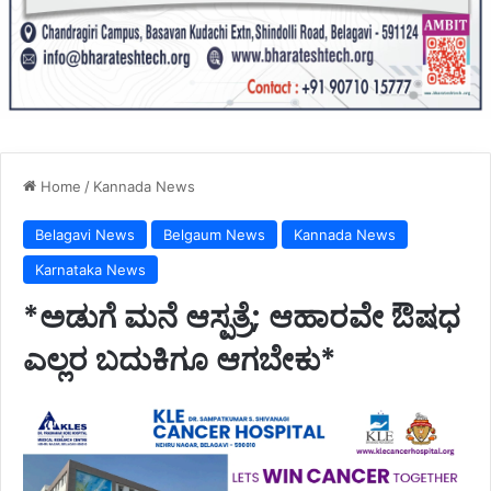
Home
/
Kannada News
Belagavi News
Belgaum News
Kannada News
Karnataka News
*ಅಡುಗೆ ಮನೆ ಆಸ್ಪತ್ರೆ; ಆಹಾರವೇ ಔಷಧ
ಎಲ್ಲರ ಬದುಕಿಗೂ ಆಗಬೇಕು*