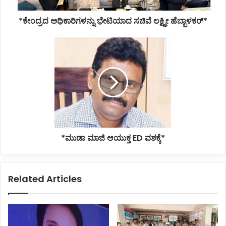
*ಕೇಂದ್ರದ ಅಧಿಕಾರಿಗಳನ್ನು ಭೇಟಿಯಾದ ಸಚಿವೆ ಲಕ್ಷ್ಮೀ ಹೆಬ್ಬಾಳಕರ್*
*ಮುಡಾ
ಮಾಜಿ
ಆಯುಕ್ತ
ED
ವಶಕ್ಕೆ*
*ಮುಡಾ ಮಾಜಿ ಆಯುಕ್ತ ED ವಶಕ್ಕೆ*
Related Articles