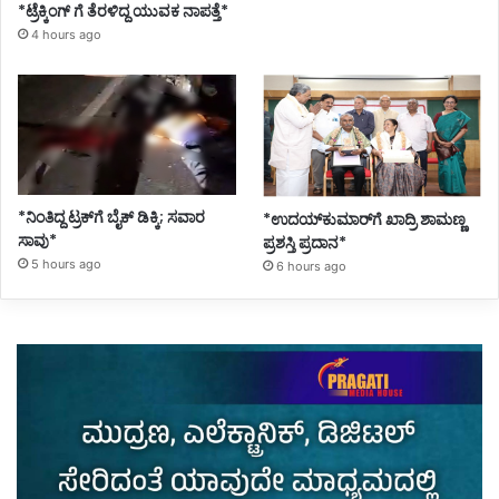
*ಟ್ರೆಕ್ಕಿಂಗ್ ಗೆ ತೆರಳಿದ್ದ ಯುವಕ ನಾಪತ್ತೆ*
4 hours ago
*ನಿಂತಿದ್ದ ಟ್ರಕ್‌ಗೆ ಬೈಕ್ ಡಿಕ್ಕಿ; ಸವಾರ
*ಉದಯ್‌ಕುಮಾರ್‌ಗೆ ಖಾದ್ರಿ ಶಾಮಣ್ಣ
ಸಾವು*
ಪ್ರಶಸ್ತಿ ಪ್ರದಾನ*
5 hours ago
6 hours ago