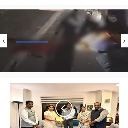
Belagavi News
6 hours ago
*ನಿಂತಿದ್ದ ಟ್ರಕ್‌ಗೆ ಬೈಕ್ ಡಿಕ್ಕಿ; ಸವಾರ ಸಾವು*
*ಕೇಂದ್ರದ
ಅಧಿಕಾರಿಗಳನ್ನು
ಭೇಟಿಯಾದ
ಸಚಿವೆ
ಲಕ್ಷ್ಮೀ
ಹೆಬ್ಬಾಳಕರ್*