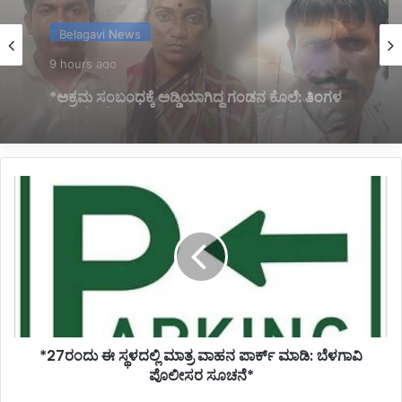
Belagavi News
9 hours ago
*ನಿಂತಿದ್ದ ಟ್ರಕ್‌ಗೆ ಬೈಕ್ ಡಿಕ್ಕಿ; ಸವಾರ ಸಾವು*
*27ರಂದು
ಈ
ಸ್ಥಳದಲ್ಲಿ
ಮಾತ್ರ
ವಾಹನ
ಪಾರ್ಕ್
ಮಾಡಿ:
ಬೆಳಗಾವಿ
ಪೊಲೀಸರ
*27ರಂದು ಈ ಸ್ಥಳದಲ್ಲಿ ಮಾತ್ರ ವಾಹನ ಪಾರ್ಕ್ ಮಾಡಿ: ಬೆಳಗಾವಿ
ಸೂಚನೆ*
ಪೊಲೀಸರ ಸೂಚನೆ*