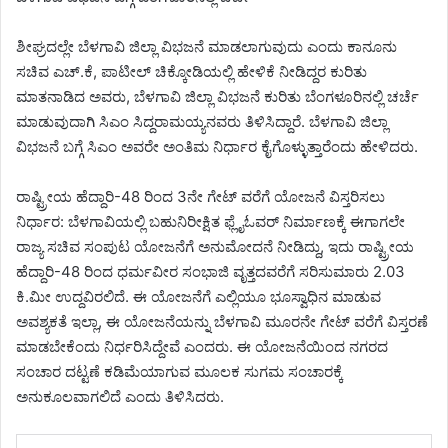
ಶೀಘ್ರದಲ್ಲೇ ಬೆಳಗಾವಿ ಜಿಲ್ಲಾ ವಿಭಜನೆ ಮಾಡಲಾಗುವುದು ಎಂದು ಕಾನೂನು
ಸಚಿವ ಎಚ್.ಕೆ, ಪಾಟೀಲ್‌ ಚಿಕ್ಕೋಡಿಯಲ್ಲಿ ಹೇಳಿಕೆ ನೀಡಿದ್ದರ ಕುರಿತು
ಮಾತನಾಡಿದ ಅವರು, ಬೆಳಗಾವಿ ಜಿಲ್ಲಾ ವಿಭಜನೆ ಕುರಿತು ಬೆಂಗಳೂರಿನಲ್ಲಿ ಚರ್ಚೆ
ಮಾಡುವುದಾಗಿ ಸಿಎಂ ಸಿದ್ದರಾಮಯ್ಯನವರು ತಿಳಿಸಿದ್ದಾರೆ. ಬೆಳಗಾವಿ ಜಿಲ್ಲಾ
ವಿಭಜನೆ ಬಗ್ಗೆ ಸಿಎಂ ಅವರೇ ಅಂತಿಮ ನಿರ್ಧಾರ ಕೈಗೊಳ್ಳುತ್ತಾರೆಂದು ಹೇಳಿದರು.
ರಾಷ್ಟ್ರೀಯ ಹೆದ್ದಾರಿ-48 ರಿಂದ 3ನೇ ಗೇಟ್‌ ವರೆಗೆ ಯೋಜನೆ ವಿಸ್ತರಿಸಲು
ನಿರ್ಧಾರ: ಬೆಳಗಾವಿಯಲ್ಲಿ ಬಹುನಿರೀಕ್ಷಿತ ಫ್ಲೈಓವರ್ ನಿರ್ಮಾಣಕ್ಕೆ ಈಗಾಗಲೇ
ರಾಜ್ಯ ಸಚಿವ ಸಂಪುಟ ಯೋಜನೆಗೆ ಅನುಮೋದನೆ ನೀಡಿದ್ದು, ಇದು ರಾಷ್ಟ್ರೀಯ
ಹೆದ್ದಾರಿ-48 ರಿಂದ ಧರ್ಮವೀರ ಸಂಭಾಜಿ ವೃತ್ತದವರೆಗೆ ಸರಿಸುಮಾರು 2.03
ಕಿ.ಮೀ ಉದ್ದವಿರಲಿದೆ. ಈ ಯೋಜನೆಗೆ ಎಲ್ಲಿಯೂ ಭೂಸ್ವಾಧಿನ ಮಾಡುವ
ಅವಶ್ಯಕತೆ ಇಲ್ಲಾ, ಈ ಯೋಜನೆಯನ್ನು ಬೆಳಗಾವಿ ಮೂರನೇ ಗೇಟ್‌ ವರೆಗೆ ವಿಸ್ತರಣೆ
ಮಾಡಬೇಕೆಂದು ನಿರ್ಧರಿಸಿದ್ದೇವೆ ಎಂದರು. ಈ ಯೋಜನೆಯಿಂದ ನಗರದ
ಸಂಚಾರ ದಟ್ಟಣೆ ಕಡಿಮೆಯಾಗುವ ಮೂಲಕ ಸುಗಮ ಸಂಚಾರಕ್ಕೆ
ಅನುಕೂಲವಾಗಲಿದೆ ಎಂದು ತಿಳಿಸಿದರು.