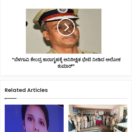
*ಬೆಳಗಾವಿ
ಕೇಂದ್ರ
ಕಾರಾಗೃಹಕ್ಕೆ
ಅನಿರೀಕ್ಷಿತ
ಭೇಟಿ
ನೀಡಿದ
ಅಲೋಕ
ಕುಮಾರ್*
*ಬೆಳಗಾವಿ ಕೇಂದ್ರ ಕಾರಾಗೃಹಕ್ಕೆ ಅನಿರೀಕ್ಷಿತ ಭೇಟಿ ನೀಡಿದ ಅಲೋಕ
ಕುಮಾರ್*
Related Articles