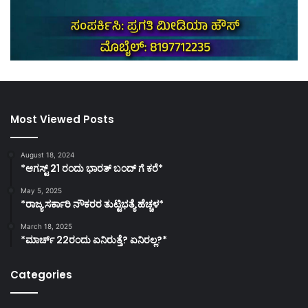
Most Viewed Posts
August 18, 2024
*ಆಗಸ್ಟ್ 21 ರಂದು ಭಾರತ್‌ ಬಂದ್‌ ಗೆ ಕರೆ*
May 5, 2025
*ರಾಜ್ಯ ಸರ್ಕಾರಿ ನೌಕರರ ತುಟ್ಟಿಭತ್ಯೆ ಹೆಚ್ಚಳ*
March 18, 2025
*ಮಾರ್ಚ್ 22ರಂದು ಏನಿರುತ್ತೆ? ಏನಿರಲ್ಲ?*
Categories