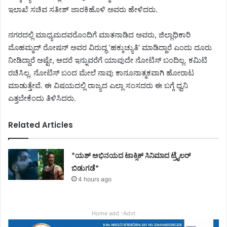
ಇಲಾಖೆ ಸಚಿವ ಸತೀಶ್‌ ಜಾರಕಿಹೊಳಿ ಅವರು ಹೇಳಿದರು.
ನಗರದಲ್ಲಿ ಮಾಧ್ಯಮದವರೊಂದಿಗೆ ಮಾತನಾಡಿದ ಅವರು, ಜಿಲ್ಲಾಧಿಕಾರಿ
ಮೊಹಮ್ಮದ್‌ ರೋಷನ್‌ ಅವರ ವಿರುದ್ಧ ‘ಹಕ್ಕುಚ್ಯುತಿ’ ಮಾಡಿದ್ದಾರೆ ಎಂದು ದೂರು
ನೀಡಿದ್ದಾರೆ ಅಷ್ಟೇ, ಆದರೆ ಇನ್ನುವರೆಗೆ ಯಾವುದೇ ನೋಟಿಸ್‌ ಬಂದಿಲ್ಲ. ಕಮಿಟಿ
ರಚಿಸಿಲ್ಲ. ನೋಟಿಸ್‌ ಬಂದ ಮೇಲೆ ನಾವು ಕಾನೂನಾತ್ಮಕವಾಗಿ ಹೋರಾಟ
ಮಾಡುತ್ತೇವೆ. ಈ ವಿಷಯದಲ್ಲಿ ರಾಜ್ಯದ ಎಲ್ಲಾ ಸಂಸದರು ಈ ಬಗ್ಗೆ ಧ್ವನಿ
ಎತ್ತಬೇಕೆಂದು ತಿಳಿಸಿದರು.
Related Articles
*ಯಶ್ ಅಭಿನಯದ ಟಾಕ್ಸಿಕ್ ಸಿನಿಮಾದ ಟ್ರೈಲರ್
ಬಿಡುಗಡೆ*
4 hours ago
Home add -Advt