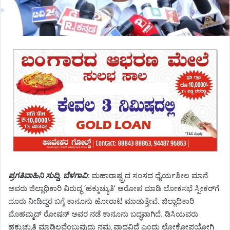
ಪ್ರಗತಿವಾಹಿನಿ ಸುದ್ದಿ, ಬೆಳಗಾವಿ
: ಮಹಾರಾಷ್ಟ್ರದ ಸಂಸದ ಧೈರ್ಯಶೀಲ ಮಾನೆ
ಅವರು ಜಿಲ್ಲಾಧಿಕಾರಿ ವಿರುದ್ಧ ‘ಹಕ್ಕುಚ್ಯುತಿ’ ಆರೋಪ ಮಾಡಿ ಲೋಕಸಭೆ ಸ್ಪೀಕರ್‌ಗೆ
ದೂರು ನೀಡಿದ್ದರ ಬಗ್ಗೆ ಕಾನೂನು ಹೋರಾಟ ಮಾಡುತ್ತೇವೆ. ಜಿಲ್ಲಾಧಿಕಾರಿ
ಮೊಹಮ್ಮದ್‌ ರೋಷನ್‌ ಅವರ ನಡೆ ಕಾನೂನು ಬದ್ಧವಾಗಿದೆ. ಡಿಸಿಯವರು
ಹಕ್ಕುಚ್ಯುತಿ ಮಾಡಿಲ್ಲವೆಂಬುವುದು ನಮ್ಮ ವಾದವಿದೆ ಎಂದು ಲೋಕೋಪಯೋಗಿ