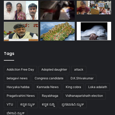
Tags
Addiction Free Day
Adopted daughter
attack
belagavi news
Congress candidate
D.K.Shivakumar
Havyaka habba
Kannada News
King cobra
Loka adalath
Pragativahini News
Rayabhaga
Vidhanaparishath election
VTU
ಕನ್ನಡ ನ್ಯೂಸ್
ಕನ್ನಡ ಸುದ್ದಿ
ಪ್ರಗತಿವಾಹಿನಿ ನ್ಯೂಸ್
ಬೆಳಗಾವಿ ನ್ಯೂಸ್