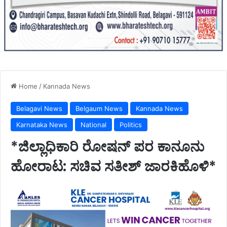
Home
/
Kannada News
Belagavi News
Belgaum News
Kannada News
Karnataka News
National
Politics
*ಜಿಲ್ಲಾಧಿಕಾರಿ ರೋಷನ್‌ ಪರ ಕಾನೂನು
ಹೋರಾಟ: ಸಚಿವ ಸತೀಶ್‌ ಜಾರಕಿಹೊಳಿ*