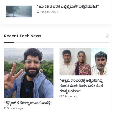
*ಜೂ 25 ರ ವರೆಗೆ ಎಲ್ಲೆಲ್ಲಿ ಮಳೆ? ಇಲ್ಲಿದೆ ಮಾಹಿತಿ*
June 19, 2025
Recent Tech News
*ಅಕ್ರಮ ಸಂಬಂಧಕ್ಕೆ ಅಡ್ಡಿಯಾಗಿದ್ದ
ಗಂಡನ ಕೊಲೆ: ತಿಂಗಳ ಬಳಿಕ ಕೊಲೆ
ರಹಸ್ಯ ಬಯಲು*
6 hours ago
*ಟ್ರೆಕ್ಕಿಂಗ್ ಗೆ ತೆರಳಿದ್ದ ಯುವಕ ನಾಪತ್ತೆ*
5 hours ago