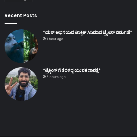
Recent Posts
*ಯಶ್ ಅಭಿನಯದ ಟಾಕ್ಸಿಕ್ ಸಿನಿಮಾದ ಟ್ರೈಲರ್ ಬಿಡುಗಡೆ*
1 hour ago
*ಟ್ರೆಕ್ಕಿಂಗ್ ಗೆ ತೆರಳಿದ್ದ ಯುವಕ ನಾಪತ್ತೆ*
5 hours ago