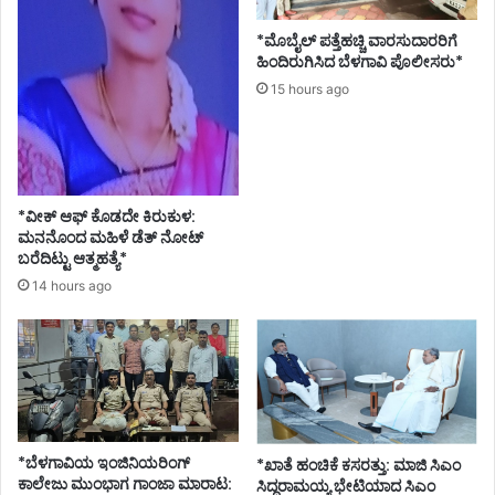
*ಮೊಬೈಲ್ ಪತ್ತೆಹಚ್ಚಿ ವಾರಸುದಾರರಿಗೆ
ಹಿಂದಿರುಗಿಸಿದ ಬೆಳಗಾವಿ ಪೊಲೀಸರು*
15 hours ago
*ವೀಕ್ ಆಫ್ ಕೊಡದೇ ಕಿರುಕುಳ:
ಮನನೊಂದ ಮಹಿಳೆ ಡೆತ್ ನೋಟ್
ಬರೆದಿಟ್ಟು ಆತ್ಮಹತ್ಯೆ*
14 hours ago
*ಬೆಳಗಾವಿಯ ಇಂಜಿನಿಯರಿಂಗ್‌
*ಖಾತೆ ಹಂಚಿಕೆ ಕಸರತ್ತು: ಮಾಜಿ ಸಿಎಂ
ಕಾಲೇಜು ಮುಂಭಾಗ ಗಾಂಜಾ ಮಾರಾಟ:
ಸಿದ್ದರಾಮಯ್ಯ ಭೇಟಿಯಾದ ಸಿಎಂ