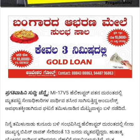
ಪ್ರಗತಿವಾಹಿನಿ ಸುದ್ದಿ; ಚೆನ್ನೈ:
MI-17V5 ಹೆಲಿಕಾಪ್ಟರ್ ಪತನ ದುರಂತದಲ್ಲಿ
ಮೃತಪಟ್ಟ ಸೇನಾಧಿಕಾರಿಗಳ ಪಾರ್ಥಿವ ಶಸೀರ ಸಾಗಿಸುತ್ತಿದ್ದ ಆಂಬುಲೆನ್ಸ್
ಅಪಘಾತಕ್ಕೀಡಾಗಿರುವ ಘಟನೆ ತಮಿಳುನಾಡಿನ ಮೆಟ್ಟುಪಾಳ್ಯಂ ಬಳಿ ನಡೆದಿದೆ.
ನಿನ್ನೆ ತಮಿಳುನಾಡು ಕುನೂರು ಬಳಿ ಸಂಭವಿಸಿದ್ದ ಹೆಲಿಕಾಪ್ಟರ್ ದುರಂತದಲ್ಲಿ ಸೇನಾ
ಮುಖ್ಯಸ್ಥ ಬಿಪಿನ್ ರಾವತ್ ಸೇರಿದಂತೆ 13 ಜನರು ಮೃತಪಟ್ಟಿದ್ದರು. ಹುತಾತ್ಮ
ಯೋಧರ ಪಾರ್ಥಿವ ಶರೀರವನ್ನು ದೆಹಲಿಗೆ ರವಾನಿಸಲಾಗುತ್ತಿದೆ. ಮೃತ