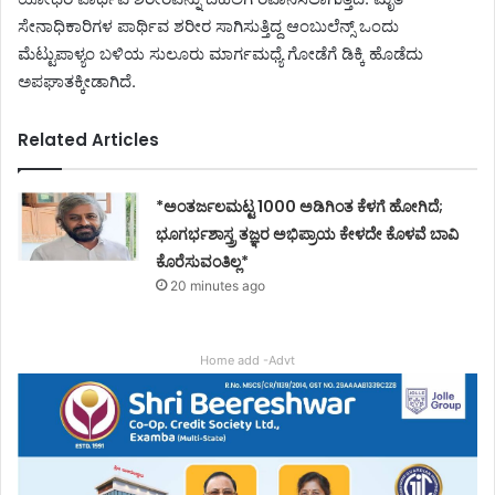
ಸೇನಾಧಿಕಾರಿಗಳ ಪಾರ್ಥಿವ ಶರೀರ ಸಾಗಿಸುತ್ತಿದ್ದ ಆಂಬುಲೆನ್ಸ್ ಒಂದು
ಮೆಟ್ಟುಪಾಳ್ಯಂ ಬಳಿಯ ಸುಲೂರು ಮಾರ್ಗಮಧ್ಯೆ ಗೋಡೆಗೆ ಡಿಕ್ಕಿ ಹೊಡೆದು
ಅಪಘಾತಕ್ಕೀಡಾಗಿದೆ.
Related Articles
*ಅಂತರ್ಜಲಮಟ್ಟ 1000 ಅಡಿಗಿಂತ ಕೆಳಗೆ ಹೋಗಿದೆ;
ಭೂಗರ್ಭಶಾಸ್ತ್ರ ತಜ್ಞರ ಅಭಿಪ್ರಾಯ ಕೇಳದೇ ಕೊಳವೆ ಬಾವಿ
ಕೊರೆಸುವಂತಿಲ್ಲ*
20 minutes ago
Home add -Advt