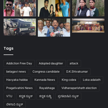
Tags
Addiction Free Day
Adopted daughter
attack
belagavi news
Congress candidate
D.K.Shivakumar
Havyaka habba
Kannada News
King cobra
Loka adalath
Pragativahini News
Rayabhaga
Vidhanaparishath election
VTU
ಕನ್ನಡ ನ್ಯೂಸ್
ಕನ್ನಡ ಸುದ್ದಿ
ಪ್ರಗತಿವಾಹಿನಿ ನ್ಯೂಸ್
ಬೆಳಗಾವಿ ನ್ಯೂಸ್