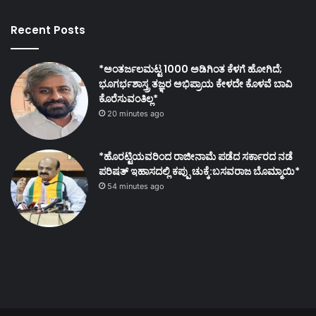
Recent Posts
*ಅಂತರ್ಜಲಮಟ್ಟ 1000 ಅಡಿಗಿಂತ ಕೆಳಗೆ ಹೋಗಿದೆ;
ಭೂಗರ್ಭಶಾಸ್ತ್ರ ತಜ್ಞರ ಅಭಿಪ್ರಾಯ ಕೇಳದೇ ಕೊಳವೆ ಬಾವಿ
ಕೊರೆಸುವಂತಿಲ್ಲ*
20 minutes ago
*ಹೊರಟ್ಟಿಯವರಿಂದ ರಾಜೀನಾಮೆ ಪಡೆದ ಸರ್ಕಾರದ ನಡೆ
ಪರಿಷತ್ ಇಹಾಸದಲ್ಲಿ ಕಪ್ಪು ಚುಕ್ಕೆ:ಬಸವರಾಜ ಬೊಮ್ಮಾಯಿ*
54 minutes ago