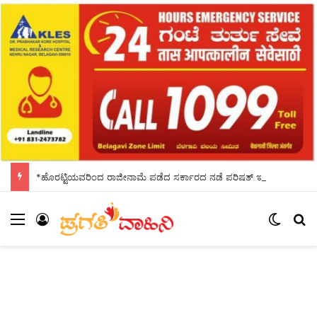
*ಹೊರಟ್ಟಿಯವರಿಂದ ರಾಜೀನಾಮೆ ಪಡೆದ ಸರ್ಕಾರದ ನಡೆ ಪರಿಷತ್ ಇಹಾಸದಲ್ಲಿ ಕಪ್ಪು ಚುಕ್ಕೆ:ಬಸವರಾಜ ಬೊಮ್ಮಾಯಿ*
Menu
Log In
Switch
S