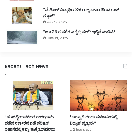
*ಮೆಡಿಕಲ್ ವಿದ್ಯಾರ್ಥಿಗಳಿಗೆ ರಾಜ್ಯ ಸರ್ಕಾರದಿಂದ ಗುಡ್
ನ್ಯೂಸ್*
May 17, 2025
*ಜೂ 25 ರ ವರೆಗೆ ಎಲ್ಲೆಲ್ಲಿ ಮಳೆ? ಇಲ್ಲಿದೆ ಮಾಹಿತಿ*
June 19, 2025
Recent Tech News
*ಹೊರಟ್ಟಿಯವರಿಂದ ರಾಜೀನಾಮೆ
*ಆಗಷ್ಟ 9 ರಂದು ಬೆಳಗಾವಿಯಲ್ಲಿ
ಪಡೆದ ಸರ್ಕಾರದ ನಡೆ ಪರಿಷತ್
ವಿದ್ಯುತ್ ವ್ಯತ್ಯಯ*
ಇಹಾಸದಲ್ಲಿ ಕಪ್ಪು ಚುಕ್ಕೆ:ಬಸವರಾಜ
2 hours ago