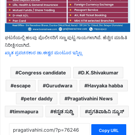
ಘಟನೆಯಲ್ಲಿ ಹಲವು ಪೊಲೀಸರಿಗೆ ಸಣ್ಣ ಪುಟ್ಟ ಗಾಯಗಳಾಗಿವೆ. ಹೆಚ್ಚಿನ ಮಾಹಿತಿ
ನಿರೀಕ್ಷಿಸಲಾಗಿದೆ.
ಖ್ಯಾತ ಪ್ರವಚನಕಾರ ಡಾ.ಈಶ್ವರ ಮಂಟೂರ ಇನ್ನಿಲ್ಲ
Congress candidate
D.K.Shivakumar
escape
Gurudwara
Havyaka habba
peter daddy
Pragativahini News
timmapura
ಕನ್ನಡ ಸುದ್ದಿ
ಪ್ರಗತಿವಾಹಿನಿ ನ್ಯೂಸ್
Copy URL