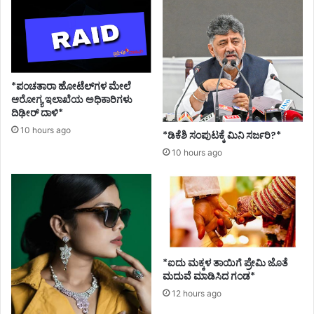
;
ಸಂ
ಯು
ಕ್
ತ
ಕಿ
*ಪಂಚತಾರಾ ಹೋಟೆಲ್‌ಗಳ ಮೇಲೆ
ಸಾ
ಆರೋಗ್ಯ ಇಲಾಖೆಯ ಅಧಿಕಾರಿಗಳು
ನ್
ದಿಢೀರ್ ದಾಳಿ*
ಮೋ
10 hours ago
*ಡಿಕೆಶಿ ಸಂಪುಟಕ್ಕೆ ಮಿನಿ ಸರ್ಜರಿ?*
ರ್
10 hours ago
ಚಾ
ಘೋ
ಷ
ಣೆ
*ಐದು ಮಕ್ಕಳ ತಾಯಿಗೆ ಪ್ರೇಮಿ ಜೊತೆ
ಮದುವೆ ಮಾಡಿಸಿದ ಗಂಡ*
12 hours ago