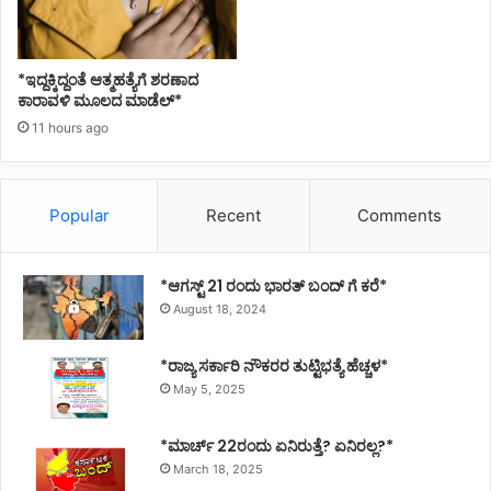
*ಇದ್ದಕ್ಕಿದ್ದಂತೆ ಆತ್ಮಹತ್ಯೆಗೆ ಶರಣಾದ
ಕಾರಾವಳಿ ಮೂಲದ ಮಾಡೆಲ್*
11 hours ago
Popular
Recent
Comments
*ಆಗಸ್ಟ್ 21 ರಂದು ಭಾರತ್‌ ಬಂದ್‌ ಗೆ ಕರೆ*
August 18, 2024
*ರಾಜ್ಯ ಸರ್ಕಾರಿ ನೌಕರರ ತುಟ್ಟಿಭತ್ಯೆ ಹೆಚ್ಚಳ*
May 5, 2025
*ಮಾರ್ಚ್ 22ರಂದು ಏನಿರುತ್ತೆ? ಏನಿರಲ್ಲ?*
March 18, 2025