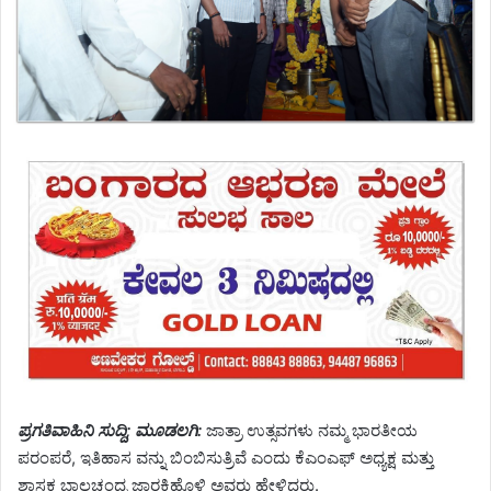
ಪ್ರಗತಿವಾಹಿನಿ ಸುದ್ದಿ; ಮೂಡಲಗಿ:
ಜಾತ್ರಾ ಉತ್ಸವಗಳು ನಮ್ಮ ಭಾರತೀಯ
ಪರಂಪರೆ, ಇತಿಹಾಸ ವನ್ನು ಬಿಂಬಿಸುತ್ರಿವೆ ಎಂದು ಕೆಎಂಎಫ್ ಅಧ್ಯಕ್ಷ ಮತ್ತು
ಶಾಸಕ ಬಾಲಚಂದ್ರ ಜಾರಕಿಹೊಳಿ ಅವರು ಹೇಳಿದರು.