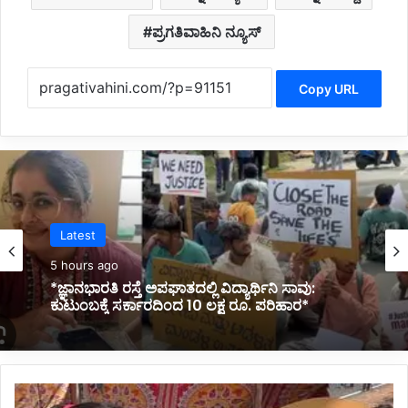
ಪ್ರಗತಿವಾಹಿನಿ ನ್ಯೂಸ್
Copy URL
Politics
6 hours ago
*ಸಚಿವ ಸಂಪುಟದಲ್ಲಿ ಮಹಿಳೆಯರಿಗೆ ಸ್ಥಾನ ಸಿಗಲಿದೆ: ಸಿಎಂ
ಡಿ.ಕೆ.ಶಿವಕುಮಾರ್ ಭರವಸೆ*
ಪ