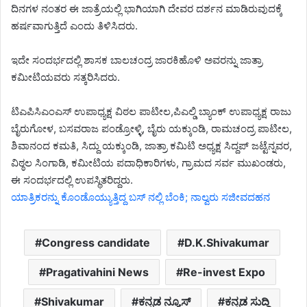
ದಿನಗಳ ನಂತರ ಈ ಜಾತ್ರೆಯಲ್ಲಿ ಭಾಗಿಯಾಗಿ ದೇವರ ದರ್ಶನ ಮಾಡಿರುವುದಕ್ಕೆ
ಹರ್ಷವಾಗುತ್ತಿದೆ ಎಂದು ತಿಳಿಸಿದರು.
ಇದೇ ಸಂದರ್ಭದಲ್ಲಿ ಶಾಸಕ ಬಾಲಚಂದ್ರ ಜಾರಕಿಹೊಳಿ ಅವರನ್ನು ಜಾತ್ರಾ
ಕಮೀಟಿಯವರು ಸತ್ಕರಿಸಿದರು.
ಟಿಎಪಿಸಿಎಂಎಸ್ ಉಪಾಧ್ಯಕ್ಷ ವಿಠಲ ಪಾಟೀಲ,ಪಿಎಲ್ಡಿ ಬ್ಯಾಂಕ್ ಉಪಾಧ್ಯಕ್ಷ ರಾಜು
ಬೈರುಗೋಳ, ಬಸವರಾಜ ಪಂಡ್ರೋಳ್ಳಿ, ಬೈರು ಯಕ್ಕುಂಡಿ, ರಾಮಚಂದ್ರ ಪಾಟೀಲ,
ಶಿವಾನಂದ ಕಮತಿ, ಸಿದ್ದು ಯಕ್ಕುಂಡಿ, ಜಾತ್ರಾ ಕಮಿಟಿ ಅಧ್ಯಕ್ಷ ಸಿದ್ದಪ್ ಜಟ್ಟೆನ್ನವರ,
ವಿಠ್ಠಲ ಸಿಂಗಾಡಿ, ಕಮೀಟಿಯ ಪದಾಧಿಕಾರಿಗಳು, ಗ್ರಾಮದ ಸರ್ವ ಮುಖಂಡರು,
ಈ ಸಂದರ್ಭದಲ್ಲಿ ಉಪಸ್ಥಿತರಿದ್ದರು.
ಯಾತ್ರಿಕರನ್ನು ಕೊಂಡೊಯ್ಯುತ್ತಿದ್ದ ಬಸ್ ನಲ್ಲಿ ಬೆಂಕಿ; ನಾಲ್ವರು ಸಜೀವದಹನ
Congress candidate
D.K.Shivakumar
Pragativahini News
Re-invest Expo
Shivakumar
ಕನ್ನಡ ನ್ಯೂಸ್
ಕನ್ನಡ ಸುದ್ದಿ