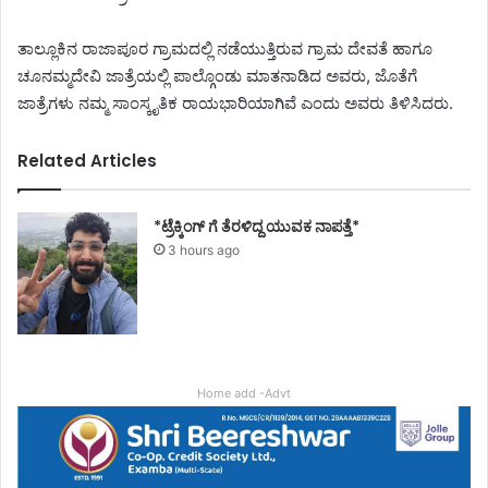
ತಾಲ್ಲೂಕಿನ ರಾಜಾಪೂರ ಗ್ರಾಮದಲ್ಲಿ ನಡೆಯುತ್ತಿರುವ ಗ್ರಾಮ ದೇವತೆ ಹಾಗೂ
ಚೂನಮ್ಮದೇವಿ ಜಾತ್ರೆಯಲ್ಲಿ ಪಾಲ್ಗೊಂಡು ಮಾತನಾಡಿದ ಅವರು, ಜೊತೆಗೆ
ಜಾತ್ರೆಗಳು ನಮ್ಮ ಸಾಂಸ್ಕೃತಿಕ ರಾಯಭಾರಿಯಾಗಿವೆ ಎಂದು ಅವರು ತಿಳಿಸಿದರು.
Related Articles
*ಟ್ರೆಕ್ಕಿಂಗ್ ಗೆ ತೆರಳಿದ್ದ ಯುವಕ ನಾಪತ್ತೆ*
3 hours ago
Home add -Advt