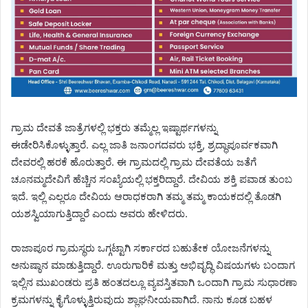
ಗ್ರಾಮ ದೇವತೆ ಜಾತ್ರೆಗಳಲ್ಲಿ ಭಕ್ತರು ತಮ್ಮೆಲ್ಲ ಇಷ್ಟಾರ್ಥಗಳನ್ನು
ಈಡೇರಿಸಿಕೊಳ್ಳುತ್ತಾರೆ. ಎಲ್ಲ ಜಾತಿ ಜನಾಂಗದವರು ಭಕ್ತಿ, ಶ್ರದ್ಧಾಪೂರ್ವಕವಾಗಿ
ದೇವರಲ್ಲಿ ಹರಕೆ ಹೊರುತ್ತಾರೆ‌. ಈ ಗ್ರಾಮದಲ್ಲಿ ಗ್ರಾಮ ದೇವತೆಯ ಜತೆಗೆ
ಚೂನಮ್ಮದೇವಿಗೆ ಹೆಚ್ಚಿನ ಸಂಖ್ಯೆಯಲ್ಲಿ ಭಕ್ತರಿದ್ದಾರೆ. ದೇವಿಯ ಶಕ್ತಿ ಪವಾಡ ತುಂಬ
ಇದೆ. ಇಲ್ಲಿ ಎಲ್ಲರೂ ದೇವಿಯ ಆರಾಧಕರಾಗಿ ತಮ್ಮ ತಮ್ಮ ಕಾಯಕದಲ್ಲಿ ತೊಡಗಿ
ಯಶಸ್ವಿಯಾಗುತ್ತಿದ್ದಾರೆ ಎಂದು ಅವರು ಹೇಳಿದರು.
ರಾಜಾಪೂರ ಗ್ರಾಮಸ್ಥರು ಒಗ್ಗಟ್ಟಾಗಿ ಸರ್ಕಾರದ ಬಹುತೇಕ ಯೋಜನೆಗಳನ್ನು
ಅನುಷ್ಠಾನ ಮಾಡುತ್ತಿದ್ದಾರೆ. ಊರುಗಾರಿಕೆ ಮತ್ತು ಅಭಿವೃದ್ಧಿ ವಿಷಯಗಳು ಬಂದಾಗ
ಇಲ್ಲಿನ ಮುಖಂಡರು ಪ್ರತಿ ಹಂತದಲ್ಲೂ ವ್ಯವಸ್ತಿತವಾಗಿ ಒಂದಾಗಿ ಗ್ರಾಮ ಸುಧಾರಣಾ
ಕ್ರಮಗಳನ್ನು ಕೈಗೊಳ್ಳುತ್ತಿರುವುದು ಶ್ಲಾಘನೀಯವಾಗಿದೆ. ನಾನು ಕೂಡ ಬಹಳ