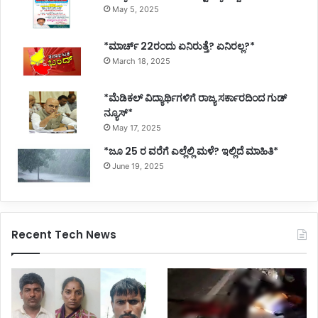
May 5, 2025
*ಮಾರ್ಚ್ 22ರಂದು ಏನಿರುತ್ತೆ? ಏನಿರಲ್ಲ?*
March 18, 2025
*ಮೆಡಿಕಲ್ ವಿದ್ಯಾರ್ಥಿಗಳಿಗೆ ರಾಜ್ಯ ಸರ್ಕಾರದಿಂದ ಗುಡ್
ನ್ಯೂಸ್*
May 17, 2025
*ಜೂ 25 ರ ವರೆಗೆ ಎಲ್ಲೆಲ್ಲಿ ಮಳೆ? ಇಲ್ಲಿದೆ ಮಾಹಿತಿ*
June 19, 2025
Recent Tech News