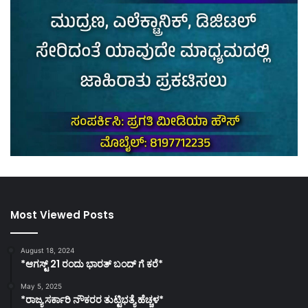
Most Viewed Posts
August 18, 2024
*ಆಗಸ್ಟ್ 21 ರಂದು ಭಾರತ್‌ ಬಂದ್‌ ಗೆ ಕರೆ*
May 5, 2025
*ರಾಜ್ಯ ಸರ್ಕಾರಿ ನೌಕರರ ತುಟ್ಟಿಭತ್ಯೆ ಹೆಚ್ಚಳ*