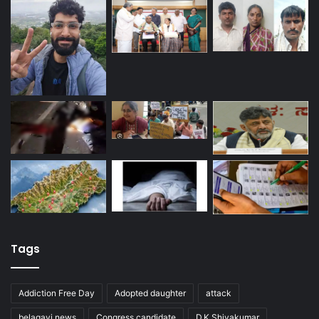
Tags
Addiction Free Day
Adopted daughter
attack
belagavi news
Congress candidate
D.K.Shivakumar