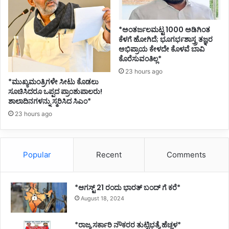
*ಅಂತರ್ಜಲಮಟ್ಟ 1000 ಅಡಿಗಿಂತ
ಕೆಳಗೆ ಹೋಗಿದೆ; ಭೂಗರ್ಭಶಾಸ್ತ್ರ ತಜ್ಞರ
ಅಭಿಪ್ರಾಯ ಕೇಳದೇ ಕೊಳವೆ ಬಾವಿ
ಕೊರೆಸುವಂತಿಲ್ಲ*
23 hours ago
*ಮುಖ್ಯಮಂತ್ರಿಗಳೇ ಸೀಟು ಕೊಡಲು
ಸೂಚಿಸಿದರೂ ಒಪ್ಪದ ಪ್ರಾಂಶುಪಾಲರು!
ಶಾಲಾದಿನಗಳನ್ನು ಸ್ಮರಿಸಿದ ಸಿಎಂ*
23 hours ago
Popular
Recent
Comments
*ಆಗಸ್ಟ್ 21 ರಂದು ಭಾರತ್‌ ಬಂದ್‌ ಗೆ ಕರೆ*
August 18, 2024
*ರಾಜ್ಯ ಸರ್ಕಾರಿ ನೌಕರರ ತುಟ್ಟಿಭತ್ಯೆ ಹೆಚ್ಚಳ*