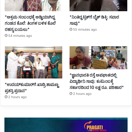
*ಅಕ್ರಮ ಸಂಬಂಧಕ್ಕೆ ಅಡ್ಡಿಯಾಗಿದ್ದ
*ನಿಂತಿದ್ದ ಟ್ರಕ್‌ಗೆ ಬೈಕ್ ಡಿಕ್ಕಿ; ಸವಾರ
ಗಂಡನ ಕೊಲೆ: ತಿಂಗಳ ಬಳಿಕ ಕೊಲೆ
ಸಾವು*
ರಹಸ್ಯ ಬಯಲು*
55 minutes ago
54 minutes ago
*ಜ್ಞಾನಭಾರತಿ ರಸ್ತೆ ಅಪಘಾತದಲ್ಲಿ
ವಿದ್ಯಾರ್ಥಿನಿ ಸಾವು: ಕುಟುಂಬಕ್ಕೆ
*ಉದಯ್‌ಕುಮಾರ್‌ಗೆ ಖಾದ್ರಿ ಶಾಮಣ್ಣ
ಸರ್ಕಾರದಿಂದ 10 ಲಕ್ಷ ರೂ. ಪರಿಹಾರ*
ಪ್ರಶಸ್ತಿ ಪ್ರದಾನ*
2 hours ago
2 hours ago