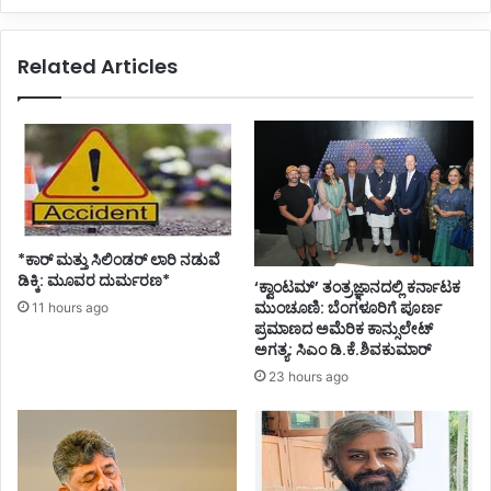
ಟೆ
ಪ್
ಕ
ರ
Related Articles
ತ್
ಸಾ
ತ
ದ
ರಿ
ಸೇ
ಸಿ
ವೆ
ದ
ಗೆ
ಪೊ
ಲೀ
ಚಾ
ಸ್
ಲ
ಸಿ
ನೆ
*ಕಾರ್ ಮತ್ತು ಸಿಲಿಂಡ‌ರ್ ಲಾರಿ ನಡುವೆ
ಬ್
ಡಿಕ್ಕಿ: ಮೂವರ ದುರ್ಮರಣ*
‘ಕ್ವಾಂಟಮ್’ ತಂತ್ರಜ್ಞಾನದಲ್ಲಿ ಕರ್ನಾಟಕ
ಬಂ
ಮುಂಚೂಣಿ: ಬೆಂಗಳೂರಿಗೆ ಪೂರ್ಣ
11 hours ago
ದಿ
ಪ್ರಮಾಣದ ಅಮೆರಿಕ ಕಾನ್ಸುಲೇಟ್
ಅಗತ್ಯ: ಸಿಎಂ ಡಿ.ಕೆ.ಶಿವಕುಮಾರ್
23 hours ago