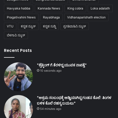
Havyaka habba
Kannada News
King cobra
Loka adalath
Pragativahini News
Rayabhaga
Vidhanaparishath election
VTU
ಕನ್ನಡ ನ್ಯೂಸ್
ಕನ್ನಡ ಸುದ್ದಿ
ಪ್ರಗತಿವಾಹಿನಿ ನ್ಯೂಸ್
ಬೆಳಗಾವಿ ನ್ಯೂಸ್
Recent Posts
*ಟ್ರೆಕ್ಕಿಂಗ್ ಗೆ ತೆರಳಿದ್ದ ಯುವಕ ನಾಪತ್ತೆ*
10 seconds ago
*ಅಕ್ರಮ ಸಂಬಂಧಕ್ಕೆ ಅಡ್ಡಿಯಾಗಿದ್ದ ಗಂಡನ ಕೊಲೆ: ತಿಂಗಳ
ಬಳಿಕ ಕೊಲೆ ರಹಸ್ಯ ಬಯಲು*
54 minutes ago