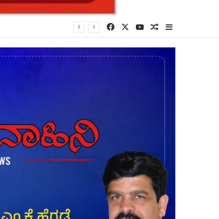
Facebook
X
YouTube
Random Article
Sidebar
*ಬೆಳಗಾವಿ–ಗೋವಾ ಸೌಹಾರ್ಧತೆ ಇನ್ನಷ್ಟು ಬಲಗೊಳ್ಳಲಿ: ಪ್ರತಿಮಾ ಧೋಂಡ್* *ಬಿಸಿಸಿಐ ನೂತನ ಪದಾಧಿಕಾರಿಗಳ ಪದಗ್ರಹಣ ಸಮಾರಂಭ* *News in Kannada, English, Marathi*