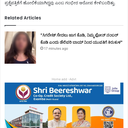
ಪ್ರಶ್ನೆಪತ್ರಿಕೆಗೆ ಹೋಲಿಕೆಯಾಗಿದ್ದವು ಎಂಬ ಗಂಭೀರ ಆರೋಪ ಕೇಳಿಬಂದಿತ್ತು.
Related Articles
*ಸಿಗರೇಟ್ ಸೇದಲು ಜಾಗ ಕೊಡಿ, ನಿಮ್ಮ ಫೋನ್ ನಂಬರ್
ಕೊಡಿ ಎಂದು ಡೆಲಿವರಿ ಬಾಯ್ ನಿಂದ ಯುವತಿಗೆ ಕಿರುಕುಳ*
17 minutes ago
Home add -Advt