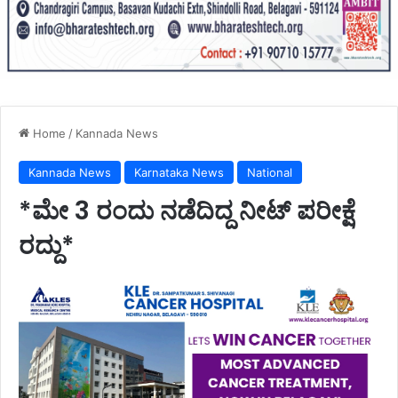
Home
/
Kannada News
Kannada News
Karnataka News
National
*ಮೇ 3 ರಂದು ನಡೆದಿದ್ದ ನೀಟ್ ಪರೀಕ್ಷೆ
ರದ್ದು*