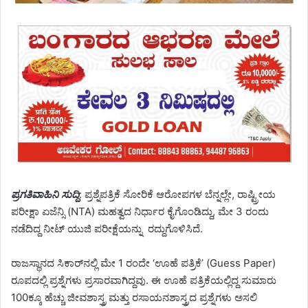
ಪ್ರಗತಿವಾಹಿನಿ ಸುದ್ದಿ
: ಪ್ರಶ್ನೆಪತ್ರಿಕೆ ಸೋರಿಕೆ ಆರೋಪಗಳ ಬೆನ್ನಲ್ಲೇ, ರಾಷ್ಟ್ರೀಯ
ಪರೀಕ್ಷಾ ಏಜೆನ್ಸಿ (NTA) ಮಹತ್ವದ ನಿರ್ಧಾರ ಕೈಗೊಂಡಿದ್ದು, ಮೇ 3 ರಂದು
ನಡೆದಿದ್ದ ನೀಟ್ ಯುಜಿ ಪರೀಕ್ಷೆಯನ್ನು ರದ್ದುಗೊಳಿಸಿದೆ.
ರಾಜಸ್ಥಾನದ ಸಿಕಾರ್‌ನಲ್ಲಿ ಮೇ 1 ರಂದೇ ‘ಊಹೆ ಪತ್ರಿಕೆ’ (Guess Paper)
ರೂಪದಲ್ಲಿ ಪ್ರಶ್ನೆಗಳು ಪ್ರಸಾರವಾಗಿದ್ದವು. ಈ ಊಹೆ ಪತ್ರಿಕೆಯಲ್ಲಿದ್ದ ಸುಮಾರು
100ಕ್ಕೂ ಹೆಚ್ಚು ಜೀವಶಾಸ್ತ್ರ ಮತ್ತು ರಸಾಯನಶಾಸ್ತ್ರದ ಪ್ರಶ್ನೆಗಳು ಅಸಲಿ