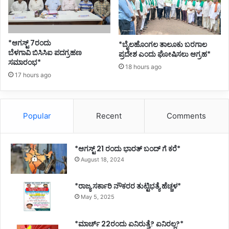
*ಆಗಸ್ಟ್ 7ರಂದು
*ಬೈಲಹೊಂಗಲ ತಾಲೂಕು ಬರಗಾಲ
ಬೆಳಗಾವಿ ಬಿಸಿಸಿಐ ಪದಗ್ರಹಣ
ಪ್ರದೇಶ ಎಂದು ಘೋಷಿಸಲು ಆಗ್ರಹ*
ಸಮಾರಂಭ*
18 hours ago
17 hours ago
Popular
Recent
Comments
*ಆಗಸ್ಟ್ 21 ರಂದು ಭಾರತ್‌ ಬಂದ್‌ ಗೆ ಕರೆ*
August 18, 2024
*ರಾಜ್ಯ ಸರ್ಕಾರಿ ನೌಕರರ ತುಟ್ಟಿಭತ್ಯೆ ಹೆಚ್ಚಳ*
May 5, 2025
*ಮಾರ್ಚ್ 22ರಂದು ಏನಿರುತ್ತೆ? ಏನಿರಲ್ಲ?*