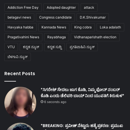
Addiction Free Day
Adopted daughter
attack
belagavi news
Congress candidate
D.K.Shivakumar
Havyaka habba
Kannada News
King cobra
Loka adalath
Pragativahini News
Rayabhaga
Vidhanaparishath election
VTU
ಕನ್ನಡ ನ್ಯೂಸ್
ಕನ್ನಡ ಸುದ್ದಿ
ಪ್ರಗತಿವಾಹಿನಿ ನ್ಯೂಸ್
ಬೆಳಗಾವಿ ನ್ಯೂಸ್
Recent Posts
*ಸಿಗರೇಟ್ ಸೇದಲು ಜಾಗ ಕೊಡಿ, ನಿಮ್ಮ ಫೋನ್ ನಂಬರ್
ಕೊಡಿ ಎಂದು ಡೆಲಿವರಿ ಬಾಯ್ ನಿಂದ ಯುವತಿಗೆ ಕಿರುಕುಳ*
6 seconds ago
*BREAKING: ಪ್ರವೀಣ್ ನೆಟ್ಟಾರು ಹತ್ಯೆ ಪ್ರಕರಣ: ಪ್ರಮುಖ