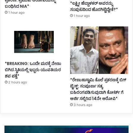
ಪ್ರಕರಣ: ಪ್ರಮುಖ ಆರೋಪಿಯನ್ನು
*ಲಕ್ಷ್ಮೀ ಹೆಬ್ಬಾಳಕರ್ ಅವರನ್ನು
ಬಂಧಿಸಿದ NIA*
ಸಂಪುಟದಿಂದ ಹೊರಗಿಟ್ಟಿದ್ದೇಕೆ?*
1 hour ago
1 hour ago
*BREAKING: ಒಂದೇ ಮರಕ್ಕೆ ನೇಣು
ಬಿಗಿದ ಸ್ಥಿತಿಯಲ್ಲಿ ಇಬ್ಬರು ಯುವತಿಯರ
ಶವ ಪತ್ತೆ*
*ರೇಣುಕಾಸ್ವಾಮಿ ಕೊಲೆ ಪ್ರಕರಣಕ್ಕೆ ಬಿಗ್
2 hours ago
ಟ್ವಿಸ್ಟ್: ಸಂಪೂರ್ಣ ಸತ್ಯ
ಬಹಿರಂಗಪಡಿಸುವುದಾಗಿ ಕೋರ್ಟ್ ಗೆ
ಅರ್ಜಿ ಸಲ್ಲಿಸಿದ 14ನೇ ಆರೋಪಿ*
3 hours ago