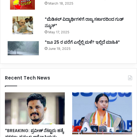
March 18, 2025
*ಮೆಡಿಕಲ್ ವಿದ್ಯಾರ್ಥಿಗಳಿಗೆ ರಾಜ್ಯ ಸರ್ಕಾರದಿಂದ ಗುಡ್
ನ್ಯೂಸ್*
May 17, 2025
*ಜೂ 25 ರ ವರೆಗೆ ಎಲ್ಲೆಲ್ಲಿ ಮಳೆ? ಇಲ್ಲಿದೆ ಮಾಹಿತಿ*
June 19, 2025
Recent Tech News
*BREAKING: ಪ್ರವೀಣ್ ನೆಟ್ಟಾರು ಹತ್ಯೆ