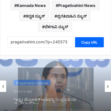
Kannada News
Pragativahini News
ಕನ್ನಡ ನ್ಯೂಸ್
ಪ್ರಗತಿವಾಹಿನಿ ನ್ಯೂಸ್
ಬೆಳಗಾವಿ ನ್ಯೂಸ್
Copy URL
Latest
3 hours ago
*BREAKING: ಒಂದೇ ಮರಕ್ಕೆ ನೇಣು ಬಿಗಿದ ಸ್ಥಿತಿಯಲ್ಲಿ
ಇಬ್ಬರು ಯುವತಿಯರ ಶವ ಪತ್ತೆ*