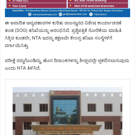
ಈ ಆಪಾದಿತ ಅವ್ಯವಹಾರಗಳ ಕುರಿತು ರಾಜಸ್ಥಾನದ ವಿಶೇಷ ಕಾರ್ಯಾಚರಣೆ
ತಂಡ (SOG) ತನಿಖೆಯನ್ನು ಆರಂಭಿಸಿದೆ. ಪ್ರಶ್ನೆಪತ್ರಿಕೆ ಸೋರಿಕೆಯ ಮಾಹಿತಿ
ಸಿಕ್ಕಿದ ಕೂಡಲೇ, NTA ಇದನ್ನು ತಕ್ಷಣವೇ ಕೇಂದ್ರ ತನಿಖಾ ಸಂಸ್ಥೆಗಳಿಗೆ
ವರ್ಗಾಯಿಸಿತ್ತು.
ಪರೀಕ್ಷೆ ರದ್ದುಗೊಂಡಿದ್ದು, ಹೊಸ ದಿನಾಂಕಗಳನ್ನು ಶೀಘ್ರದಲ್ಲೇ ಪ್ರಕಟಿಸಲಾಗುವುದು
ಎಂದು NTA ತಿಳಿಸಿದೆ.