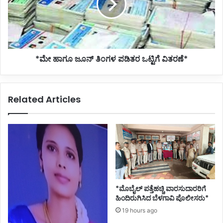
ಪಡಿತರ
ಒಟ್ಟಿಗೆ
ವಿತರಣೆ*
*ಮೇ ಹಾಗೂ ಜೂನ್ ತಿಂಗಳ ಪಡಿತರ ಒಟ್ಟಿಗೆ ವಿತರಣೆ*
Related Articles
*ಮೊಬೈಲ್ ಪತ್ತೆಹಚ್ಚಿ ವಾರಸುದಾರರಿಗೆ
ಹಿಂದಿರುಗಿಸಿದ ಬೆಳಗಾವಿ ಪೊಲೀಸರು*
19 hours ago