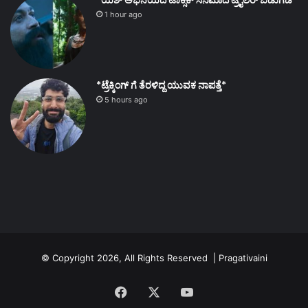
*ಯಶ್ ಅಭಿನಯದ ಟಾಕ್ಸಿಕ್ ಸಿನಿಮಾದ ಟ್ರೈಲರ್ ಬಿಡುಗಡೆ*
1 hour ago
*ಟ್ರೆಕ್ಕಿಂಗ್ ಗೆ ತೆರಳಿದ್ದ ಯುವಕ ನಾಪತ್ತೆ*
5 hours ago
© Copyright 2026, All Rights Reserved | Pragativaini
Facebook
X
YouTube