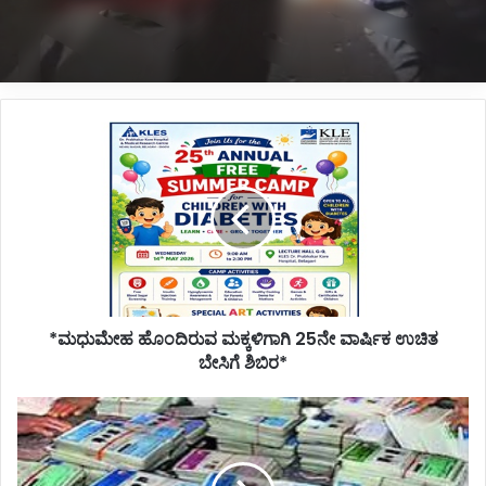
*ನಿಂತಿದ್ದ ಟ್ರಕ್‌ಗೆ ಬೈಕ್ ಡಿಕ್ಕಿ; ಸವಾರ ಸಾವು*
*ಮಧುಮೇಹ
ಹೊಂದಿರುವ
ಮಕ್ಕಳಿಗಾಗಿ
25ನೇ
ವಾರ್ಷಿಕ
ಉಚಿತ
ಬೇಸಿಗೆ
ಶಿಬಿರ*
*ಮಧುಮೇಹ ಹೊಂದಿರುವ ಮಕ್ಕಳಿಗಾಗಿ 25ನೇ ವಾರ್ಷಿಕ ಉಚಿತ
ಬೇಸಿಗೆ ಶಿಬಿರ*
*ಮೇ
ಹಾಗೂ
ಜೂನ್
ತಿಂಗಳ