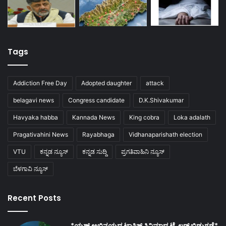
Tags
Addiction Free Day
Adopted daughter
attack
belagavi news
Congress candidate
D.K.Shivakumar
Havyaka habba
Kannada News
King cobra
Loka adalath
Pragativahini News
Rayabhaga
Vidhanaparishath election
VTU
ಕನ್ನಡ ನ್ಯೂಸ್
ಕನ್ನಡ ಸುದ್ದಿ
ಪ್ರಗತಿವಾಹಿನಿ ನ್ಯೂಸ್
ಬೆಳಗಾವಿ ನ್ಯೂಸ್
Recent Posts