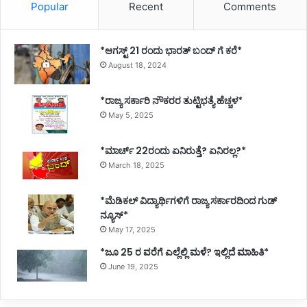
Popular
Recent
Comments
*ಆಗಸ್ಟ್ 21 ರಂದು ಭಾರತ್‌ ಬಂದ್‌ ಗೆ ಕರೆ*
August 18, 2024
*ರಾಜ್ಯ ಸರ್ಕಾರಿ ನೌಕರರ ತುಟ್ಟಿಭತ್ಯೆ ಹೆಚ್ಚಳ*
May 5, 2025
*ಮಾರ್ಚ್ 22ರಂದು ಏನಿರುತ್ತೆ? ಏನಿರಲ್ಲ?*
March 18, 2025
*ಮೆಡಿಕಲ್ ವಿದ್ಯಾರ್ಥಿಗಳಿಗೆ ರಾಜ್ಯ ಸರ್ಕಾರದಿಂದ ಗುಡ್
ನ್ಯೂಸ್*
May 17, 2025
*ಜೂ 25 ರ ವರೆಗೆ ಎಲ್ಲೆಲ್ಲಿ ಮಳೆ? ಇಲ್ಲಿದೆ ಮಾಹಿತಿ*
June 19, 2025