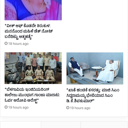
*ವೀಕ್ ಆಫ್ ಕೊಡದೇ ಕಿರುಕುಳ:
ಮನನೊಂದ ಮಹಿಳೆ ಡೆತ್ ನೋಟ್
ಬರೆದಿಟ್ಟು ಆತ್ಮಹತ್ಯೆ*
18 hours ago
*ಬೆಳಗಾವಿಯ ಇಂಜಿನಿಯರಿಂಗ್‌
*ಖಾತೆ ಹಂಚಿಕೆ ಕಸರತ್ತು: ಮಾಜಿ ಸಿಎಂ
ಕಾಲೇಜು ಮುಂಭಾಗ ಗಾಂಜಾ ಮಾರಾಟ:
ಸಿದ್ದರಾಮಯ್ಯ ಭೇಟಿಯಾದ ಸಿಎಂ
ಓರ್ವ ಆರೋಪಿ ಅರೆಸ್ಟ್*
ಡಿ.ಕೆ.ಶಿವಕುಮಾರ್*
19 hours ago
19 hours ago