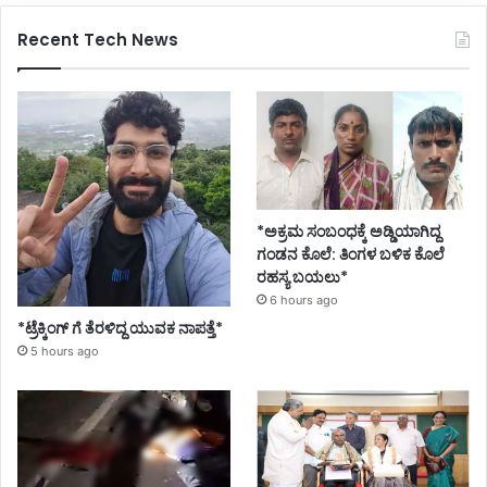
Recent Tech News
*ಅಕ್ರಮ ಸಂಬಂಧಕ್ಕೆ ಅಡ್ಡಿಯಾಗಿದ್ದ
ಗಂಡನ ಕೊಲೆ: ತಿಂಗಳ ಬಳಿಕ ಕೊಲೆ
ರಹಸ್ಯ ಬಯಲು*
6 hours ago
*ಟ್ರೆಕ್ಕಿಂಗ್ ಗೆ ತೆರಳಿದ್ದ ಯುವಕ ನಾಪತ್ತೆ*
5 hours ago