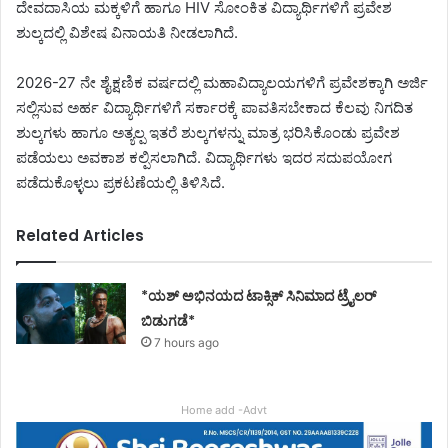
ದೇವದಾಸಿಯ ಮಕ್ಕಳಿಗೆ ಹಾಗೂ HIV ಸೋಂಕಿತ ವಿದ್ಯಾರ್ಥಿಗಳಿಗೆ ಪ್ರವೇಶ
ಶುಲ್ಕದಲ್ಲಿ ವಿಶೇಷ ವಿನಾಯತಿ ನೀಡಲಾಗಿದೆ.
2026-27 ನೇ ಶೈಕ್ಷಣಿಕ ವರ್ಷದಲ್ಲಿ ಮಹಾವಿದ್ಯಾಲಯಗಳಿಗೆ ಪ್ರವೇಶಕ್ಕಾಗಿ ಅರ್ಜಿ
ಸಲ್ಲಿಸುವ ಅರ್ಹ ವಿದ್ಯಾರ್ಥಿಗಳಿಗೆ ಸರ್ಕಾರಕ್ಕೆ ಪಾವತಿಸಬೇಕಾದ ಕೆಲವು ನಿಗದಿತ
ಶುಲ್ಕಗಳು ಹಾಗೂ ಅತ್ಯಲ್ಪ ಇತರೆ ಶುಲ್ಕಗಳನ್ನು ಮಾತ್ರ ಭರಿಸಿಕೊಂಡು ಪ್ರವೇಶ
ಪಡೆಯಲು ಅವಕಾಶ ಕಲ್ಪಿಸಲಾಗಿದೆ. ವಿದ್ಯಾರ್ಥಿಗಳು ಇದರ ಸದುಪಯೋಗ
ಪಡೆದುಕೊಳ್ಳಲು ಪ್ರಕಟಣೆಯಲ್ಲಿ ತಿಳಿಸಿದೆ.
Related Articles
*ಯಶ್ ಅಭಿನಯದ ಟಾಕ್ಸಿಕ್ ಸಿನಿಮಾದ ಟ್ರೈಲರ್
ಬಿಡುಗಡೆ*
7 hours ago
Home add -Advt