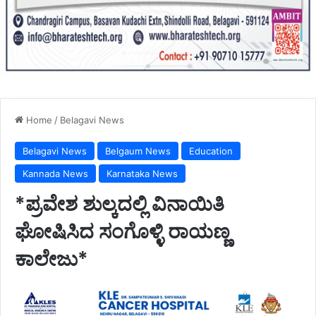
Home
/
Belagavi News
Belagavi News
Belgaum News
Education
Kannada News
Karnataka News
*ಪ್ರವೇಶ ಶುಲ್ಕದಲ್ಲಿ ವಿನಾಯಿತಿ
ಘೋಷಿಸಿದ ಸಂಗೊಳ್ಳಿ ರಾಯಣ್ಣ
ಕಾಲೇಜು*