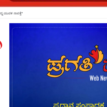
್ಕೆ ಅಡ್ಡಿಯಾಗಿದ್ದ ಗಂಡನ ಕೊಲೆ: ತಿಂಗಳ ಬಳಿಕ ಕೊಲೆ ರಹಸ್ಯ ಬಯಲು*