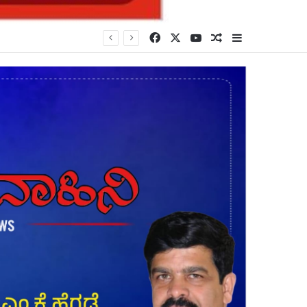
Facebook
X
YouTube
Random Article
Sidebar