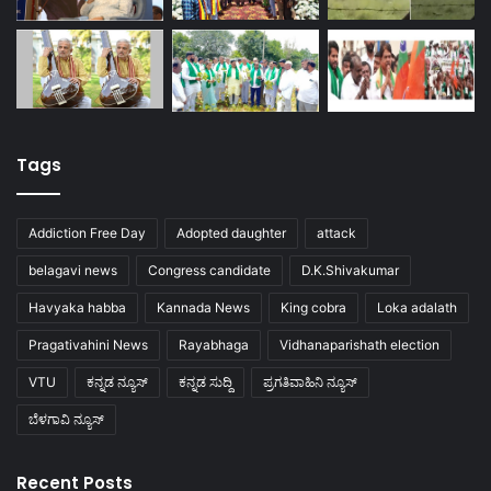
Tags
Addiction Free Day
Adopted daughter
attack
belagavi news
Congress candidate
D.K.Shivakumar
Havyaka habba
Kannada News
King cobra
Loka adalath
Pragativahini News
Rayabhaga
Vidhanaparishath election
VTU
ಕನ್ನಡ ನ್ಯೂಸ್
ಕನ್ನಡ ಸುದ್ದಿ
ಪ್ರಗತಿವಾಹಿನಿ ನ್ಯೂಸ್
ಬೆಳಗಾವಿ ನ್ಯೂಸ್
Recent Posts