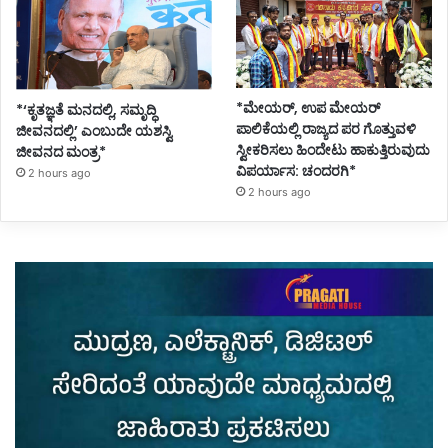
*ಮೇಯರ್, ಉಪ ಮೇಯರ್
*‘ಕೃತಜ್ಞತೆ ಮನದಲ್ಲಿ, ಸಮೃದ್ಧಿ
ಪಾಲಿಕೆಯಲ್ಲಿ ರಾಜ್ಯದ ಪರ ಗೊತ್ತುವಳಿ
ಜೀವನದಲ್ಲಿ’ ಎಂಬುದೇ ಯಶಸ್ವಿ
ಸ್ವೀಕರಿಸಲು ಹಿಂದೇಟು ಹಾಕುತ್ತಿರುವುದು
ಜೀವನದ ಮಂತ್ರ*
ವಿಪರ್ಯಾಸ: ಚಂದರಗಿ*
2 hours ago
2 hours ago