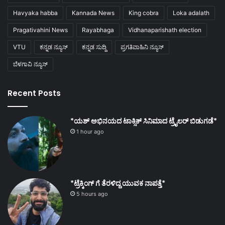
Havyaka habba
Kannada News
King cobra
Loka adalath
Pragativahini News
Rayabhaga
Vidhanaparishath election
VTU
ಕನ್ನಡ ನ್ಯೂಸ್
ಕನ್ನಡ ಸುದ್ದಿ
ಪ್ರಗತಿವಾಹಿನಿ ನ್ಯೂಸ್
ಬೆಳಗಾವಿ ನ್ಯೂಸ್
Recent Posts
*ಯಶ್ ಅಭಿನಯದ ಟಾಕ್ಸಿಕ್ ಸಿನಿಮಾದ ಟ್ರೈಲರ್ ಬಿಡುಗಡೆ*
1 hour ago
*ಟ್ರೆಕ್ಕಿಂಗ್ ಗೆ ತೆರಳಿದ್ದ ಯುವಕ ನಾಪತ್ತೆ*
5 hours ago