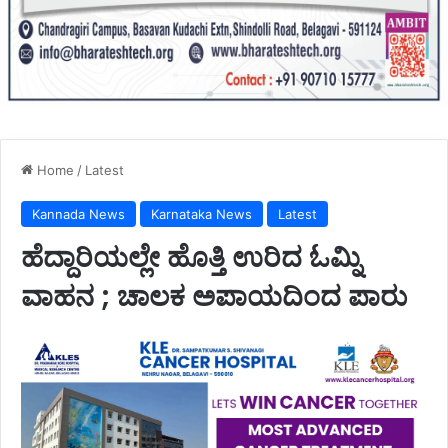
Home
/
Latest
Kannada News
Karnataka News
Latest
ಹೆದ್ದಾರಿಯಲ್ಲೇ ಹೊತ್ತಿ ಉರಿದ ಓಮ್ನಿ
ವಾಹನ ; ಚಾಲಕ ಅಪಾಯದಿಂದ ಪಾರು