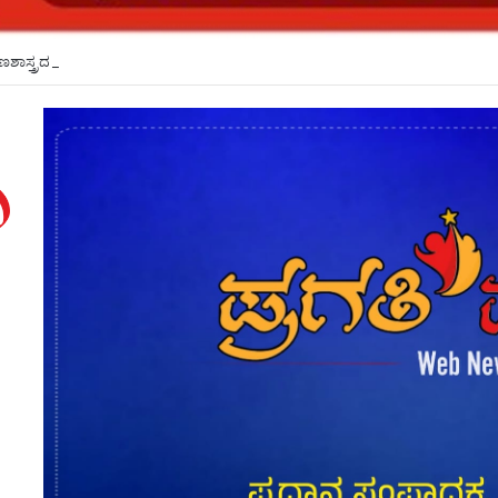
್ಷಣಶಾಸ್ತ್ರದ ಮೂಲಕ ಬೋಧನಾ ಶ್ರೇಷ್ಠತೆ ಹೆಚ್ಚಳ: ಕೆಎಲ್ಇಯಲ್ಲಿ ಕಾರ್ಯಗಾರ*