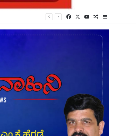
Facebook
X
YouTube
Random Article
Sidebar