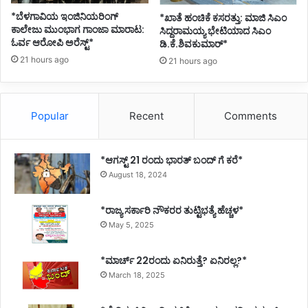
*ಬೆಳಗಾವಿಯ ಇಂಜಿನಿಯರಿಂಗ್‌
*ಖಾತೆ ಹಂಚಿಕೆ ಕಸರತ್ತು: ಮಾಜಿ ಸಿಎಂ
ಕಾಲೇಜು ಮುಂಭಾಗ ಗಾಂಜಾ ಮಾರಾಟ:
ಸಿದ್ದರಾಮಯ್ಯ ಭೇಟಿಯಾದ ಸಿಎಂ
ಓರ್ವ ಆರೋಪಿ ಅರೆಸ್ಟ್*
ಡಿ.ಕೆ.ಶಿವಕುಮಾರ್*
21 hours ago
21 hours ago
Popular
Recent
Comments
*ಆಗಸ್ಟ್ 21 ರಂದು ಭಾರತ್‌ ಬಂದ್‌ ಗೆ ಕರೆ*
August 18, 2024
*ರಾಜ್ಯ ಸರ್ಕಾರಿ ನೌಕರರ ತುಟ್ಟಿಭತ್ಯೆ ಹೆಚ್ಚಳ*
May 5, 2025
*ಮಾರ್ಚ್ 22ರಂದು ಏನಿರುತ್ತೆ? ಏನಿರಲ್ಲ?*
March 18, 2025