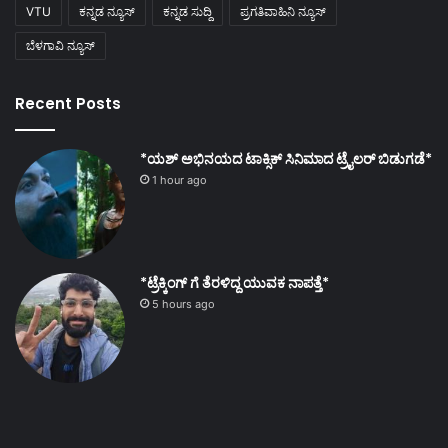
VTU
ಕನ್ನಡ ನ್ಯೂಸ್
ಕನ್ನಡ ಸುದ್ದಿ
ಪ್ರಗತಿವಾಹಿನಿ ನ್ಯೂಸ್
ಬೆಳಗಾವಿ ನ್ಯೂಸ್
Recent Posts
*ಯಶ್ ಅಭಿನಯದ ಟಾಕ್ಸಿಕ್ ಸಿನಿಮಾದ ಟ್ರೈಲರ್ ಬಿಡುಗಡೆ*
1 hour ago
*ಟ್ರೆಕ್ಕಿಂಗ್ ಗೆ ತೆರಳಿದ್ದ ಯುವಕ ನಾಪತ್ತೆ*
5 hours ago