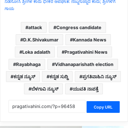
ನಿಡಸೋಸಿ ಶ್ರೀಗಳ ಕಾರು ಭೀಕರ ಅಪಘಾತ: ನಜ್ಜುಗುಜ್ಜಾದ ಕಾರು; ಶ್ರೀಗಳಿಗೆ
ಗಾಯ
attack
Congress candidate
D.K.Shivakumar
Kannada News
Loka adalath
Pragativahini News
Rayabhaga
Vidhanaparishath election
ಕನ್ನಡ ನ್ಯೂಸ್
ಕನ್ನಡ ಸುದ್ದಿ
ಪ್ರಗತಿವಾಹಿನಿ ನ್ಯೂಸ್
ಬೆಳಗಾವಿ ನ್ಯೂಸ್
ಯುವತಿ ನಾಪತ್ತೆ
Copy URL