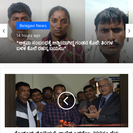
Belagavi News
14 hours ago
*ನಿಂತಿದ್ದ ಟ್ರಕ್‌ಗೆ ಬೈಕ್ ಡಿಕ್ಕಿ; ಸವಾರ ಸಾವು*
ಕೆ
ಎ
ಲ್‌
ಎ
ಸ್
ಜಿ
ಐ
ಟಿ