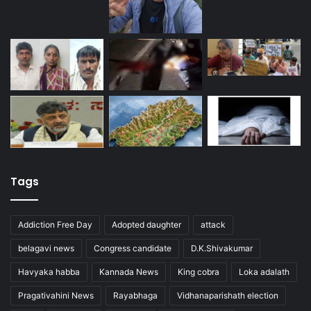
Tags
Addiction Free Day
Adopted daughter
attack
belagavi news
Congress candidate
D.K.Shivakumar
Havyaka habba
Kannada News
King cobra
Loka adalath
Pragativahini News
Rayabhaga
Vidhanaparishath election