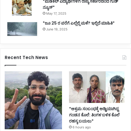
*ಮೆಡಿಕಲ್ ವಿದ್ಯಾರ್ಥಿಗಳಿಗೆ ರಾಜ್ಯ ಸರ್ಕಾರದಿಂದ ಗುಡ್
ನ್ಯೂಸ್*
May 17, 2025
*ಜೂ 25 ರ ವರೆಗೆ ಎಲ್ಲೆಲ್ಲಿ ಮಳೆ? ಇಲ್ಲಿದೆ ಮಾಹಿತಿ*
June 19, 2025
Recent Tech News
*ಅಕ್ರಮ ಸಂಬಂಧಕ್ಕೆ ಅಡ್ಡಿಯಾಗಿದ್ದ
ಗಂಡನ ಕೊಲೆ: ತಿಂಗಳ ಬಳಿಕ ಕೊಲೆ
ರಹಸ್ಯ ಬಯಲು*
6 hours ago