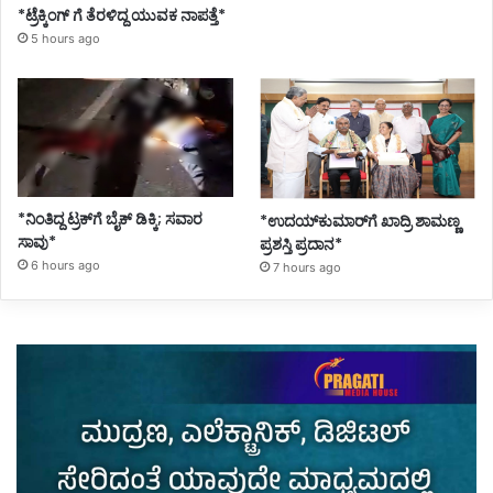
*ಟ್ರೆಕ್ಕಿಂಗ್ ಗೆ ತೆರಳಿದ್ದ ಯುವಕ ನಾಪತ್ತೆ*
5 hours ago
*ನಿಂತಿದ್ದ ಟ್ರಕ್‌ಗೆ ಬೈಕ್ ಡಿಕ್ಕಿ; ಸವಾರ
*ಉದಯ್‌ಕುಮಾರ್‌ಗೆ ಖಾದ್ರಿ ಶಾಮಣ್ಣ
ಸಾವು*
ಪ್ರಶಸ್ತಿ ಪ್ರದಾನ*
6 hours ago
7 hours ago