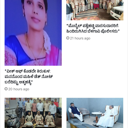
ಚು
ಗ
ಪ್
ಳ
ರಾ
ನಿ
ಜೆ
ರ್
*ಮೊಬೈಲ್ ಪತ್ತೆಹಚ್ಚಿ ವಾರಸುದಾರರಿಗೆ
ಕ್
ಮಾ
ಹಿಂದಿರುಗಿಸಿದ ಬೆಳಗಾವಿ ಪೊಲೀಸರು*
ಟ್
ಣ
21 hours ago
ಗ
-
ಳ
ಸ
ಪ್
ಚಿ
ರ
ವ
ದ
ಆ
ರ್
*ವೀಕ್ ಆಫ್ ಕೊಡದೇ ಕಿರುಕುಳ:
ರ
ಮನನೊಂದ ಮಹಿಳೆ ಡೆತ್ ನೋಟ್
ಶ
ಗ
ಬರೆದಿಟ್ಟು ಆತ್ಮಹತ್ಯೆ*
ನ
ಜ್
ಞಾ
20 hours ago
ನೇಂ
ದ್
ರ