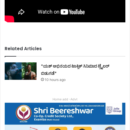
Related Articles
*ಯಶ್ ಅಭಿನಯದ ಟಾಕ್ಸಿಕ್ ಸಿನಿಮಾದ ಟ್ರೈಲರ್
ಬಿಡುಗಡೆ*
10 hours ago
Home add -Advt