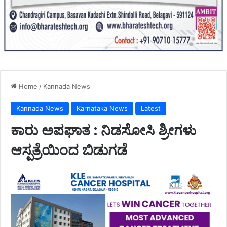
Home
/
Kannada News
Kannada News
Karnataka News
Latest
ಕಾರು ಅಪಘಾತ : ನಿಡಸೋಸಿ ಶ್ರೀಗಳು
ಆಸ್ಪತ್ರೆಯಿಂದ ಬಿಡುಗಡೆ