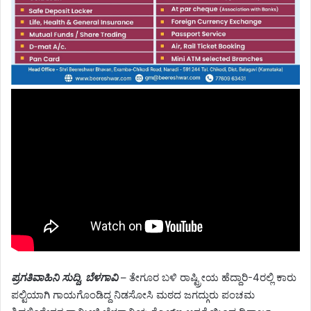
ಪ್ರಗತಿವಾಹಿನಿ ಸುದ್ದಿ, ಬೆಳಗಾವಿ
– ತೇಗೂರ ಬಳಿ ರಾಷ್ಟ್ರೀಯ ಹೆದ್ದಾರಿ-4ರಲ್ಲಿ ಕಾರು
ಪಲ್ಟಿಯಾಗಿ ಗಾಯಗೊಂಡಿದ್ದ ನಿಡಸೋಸಿ ಮಠದ ಜಗದ್ಗುರು ಪಂಚಮ