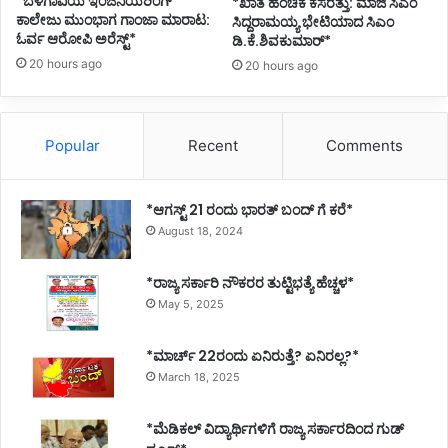
*ಬೆಳಗಾವಿಯ ಇಂಜಿನಿಯರಿಂಗ್‌
*ಖಾತೆ ಹಂಚಿಕೆ ಕಸರತ್ತು: ಮಾಜಿ ಸಿಎಂ
ಕಾಲೇಜು ಮುಂಭಾಗ ಗಾಂಜಾ ಮಾರಾಟ:
ಸಿದ್ದರಾಮಯ್ಯ ಭೇಟಿಯಾದ ಸಿಎಂ
ಓರ್ವ ಆರೋಪಿ ಅರೆಸ್ಟ್*
ಡಿ.ಕೆ.ಶಿವಕುಮಾರ್*
20 hours ago
20 hours ago
Popular
Recent
Comments
*ಆಗಸ್ಟ್ 21 ರಂದು ಭಾರತ್‌ ಬಂದ್‌ ಗೆ ಕರೆ*
August 18, 2024
*ರಾಜ್ಯ ಸರ್ಕಾರಿ ನೌಕರರ ತುಟ್ಟಿಭತ್ಯೆ ಹೆಚ್ಚಳ*
May 5, 2025
*ಮಾರ್ಚ್ 22ರಂದು ಏನಿರುತ್ತೆ? ಏನಿರಲ್ಲ?*
March 18, 2025
*ಮೆಡಿಕಲ್ ವಿದ್ಯಾರ್ಥಿಗಳಿಗೆ ರಾಜ್ಯ ಸರ್ಕಾರದಿಂದ ಗುಡ್