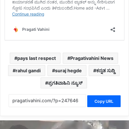
pays last respect
Pragativahini News
rahul gandi
suraj hegde
ಕನ್ನಡ ಸುದ್ದಿ
ಪ್ರಗತಿವಾಹಿನಿ ನ್ಯೂಸ್
Copy URL