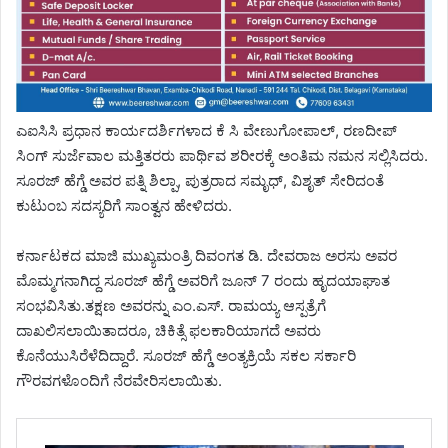
ಎಐಸಿಸಿ ಪ್ರಧಾನ ಕಾರ್ಯದರ್ಶಿಗಳಾದ ಕೆ ಸಿ ವೇಣುಗೋಪಾಲ್, ರಣದೀಪ್
ಸಿಂಗ್ ಸುರ್ಜೆವಾಲ ಮತ್ತಿತರರು ಪಾರ್ಥಿವ ಶರೀರಕ್ಕೆ ಅಂತಿಮ ನಮನ ಸಲ್ಲಿಸಿದರು.
ಸೂರಜ್ ಹೆಗ್ಡೆ ಅವರ ಪತ್ನಿ ಶಿಲ್ಪಾ, ಪುತ್ರರಾದ ಸಮೃಧ್, ವಿಶೃತ್ ಸೇರಿದಂತೆ
ಕುಟುಂಬ ಸದಸ್ಯರಿಗೆ ಸಾಂತ್ವನ ಹೇಳಿದರು.
ಕರ್ನಾಟಕದ ಮಾಜಿ ಮುಖ್ಯಮಂತ್ರಿ ದಿವಂಗತ ಡಿ. ದೇವರಾಜ ಅರಸು ಅವರ
ಮೊಮ್ಮಗನಾಗಿದ್ದ ಸೂರಜ್ ಹೆಗ್ಡೆ ಅವರಿಗೆ ಜೂನ್‌ 7 ರಂದು ಹೃದಯಾಘಾತ
ಸಂಭವಿಸಿತು.ತಕ್ಷಣ ಅವರನ್ನು ಎಂ.ಎಸ್. ರಾಮಯ್ಯ ಆಸ್ಪತ್ರೆಗೆ
ದಾಖಲಿಸಲಾಯಿತಾದರೂ, ಚಿಕಿತ್ಸೆ ಫಲಕಾರಿಯಾಗದೆ ಅವರು
ಕೊನೆಯುಸಿರೆಳೆದಿದ್ದಾರೆ. ಸೂರಜ್ ಹೆಗ್ಡೆ ಅಂತ್ಯಕ್ರಿಯೆ ಸಕಲ ಸರ್ಕಾರಿ
ಗೌರವಗಳೊಂದಿಗೆ ನೆರವೇರಿಸಲಾಯಿತು.