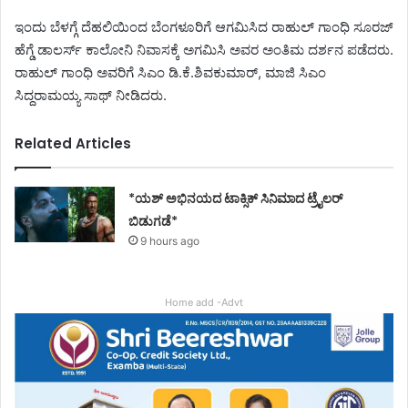
ಇಂದು ಬೆಳಗ್ಗೆ ದೆಹಲಿಯಿಂದ ಬೆಂಗಳೂರಿಗೆ ಆಗಮಿಸಿದ ರಾಹುಲ್‌ ಗಾಂಧಿ ಸೂರಜ್
ಹೆಗ್ಡೆ ಡಾಲರ್ಸ್‌ ಕಾಲೋನಿ ನಿವಾಸಕ್ಕೆ ಅಗಮಿಸಿ ಅವರ ಅಂತಿಮ ದರ್ಶನ ಪಡೆದರು.
ರಾಹುಲ್‌ ಗಾಂಧಿ ಅವರಿಗೆ ಸಿಎಂ ಡಿ.ಕೆ.ಶಿವಕುಮಾರ್, ಮಾಜಿ ಸಿಎಂ
ಸಿದ್ದರಾಮಯ್ಯ ಸಾಥ್ ನೀಡಿದರು.
Related Articles
*ಯಶ್ ಅಭಿನಯದ ಟಾಕ್ಸಿಕ್ ಸಿನಿಮಾದ ಟ್ರೈಲರ್
ಬಿಡುಗಡೆ*
9 hours ago
Home add -Advt