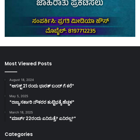
Most Viewed Posts
August 18, 2024
*ಆಗಸ್ಟ್ 21 ರಂದು ಭಾರತ್‌ ಬಂದ್‌ ಗೆ ಕರೆ*
May 5, 2025
*ರಾಜ್ಯ ಸರ್ಕಾರಿ ನೌಕರರ ತುಟ್ಟಿಭತ್ಯೆ ಹೆಚ್ಚಳ*
March 18, 2025
*ಮಾರ್ಚ್ 22ರಂದು ಏನಿರುತ್ತೆ? ಏನಿರಲ್ಲ?*
Categories