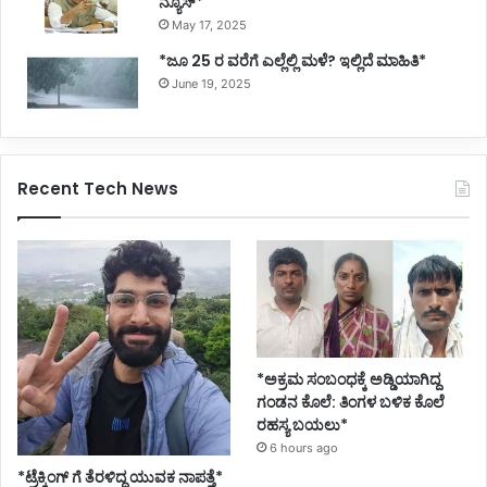
ನ್ಯೂಸ್*
May 17, 2025
*ಜೂ 25 ರ ವರೆಗೆ ಎಲ್ಲೆಲ್ಲಿ ಮಳೆ? ಇಲ್ಲಿದೆ ಮಾಹಿತಿ*
June 19, 2025
Recent Tech News
*ಅಕ್ರಮ ಸಂಬಂಧಕ್ಕೆ ಅಡ್ಡಿಯಾಗಿದ್ದ
ಗಂಡನ ಕೊಲೆ: ತಿಂಗಳ ಬಳಿಕ ಕೊಲೆ
ರಹಸ್ಯ ಬಯಲು*
6 hours ago
*ಟ್ರೆಕ್ಕಿಂಗ್ ಗೆ ತೆರಳಿದ್ದ ಯುವಕ ನಾಪತ್ತೆ*