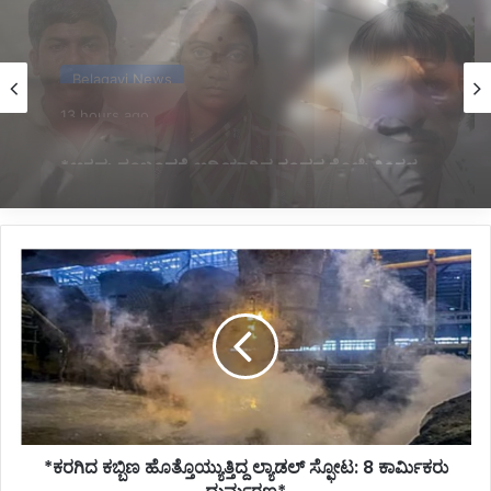
Belagavi News
14 hours ago
*ನಿಂತಿದ್ದ ಟ್ರಕ್‌ಗೆ ಬೈಕ್ ಡಿಕ್ಕಿ; ಸವಾರ ಸಾವು*
*ಕರಗಿದ
ಕಬ್ಬಿಣ
ಹೊತ್ತೊಯ್ಯುತ್ತಿದ್ದ
ಲ್ಯಾಡಲ್
ಸ್ಫೋಟ:
8
ಕಾರ್ಮಿಕರು
ದುರ್ಮರಣ*
*ಕರಗಿದ ಕಬ್ಬಿಣ ಹೊತ್ತೊಯ್ಯುತ್ತಿದ್ದ ಲ್ಯಾಡಲ್ ಸ್ಫೋಟ: 8 ಕಾರ್ಮಿಕರು