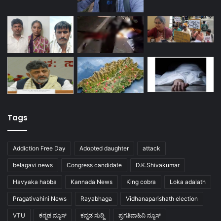
Tags
Addiction Free Day
Adopted daughter
attack
belagavi news
Congress candidate
D.K.Shivakumar
Havyaka habba
Kannada News
King cobra
Loka adalath
Pragativahini News
Rayabhaga
Vidhanaparishath election
VTU
ಕನ್ನಡ ನ್ಯೂಸ್
ಕನ್ನಡ ಸುದ್ದಿ
ಪ್ರಗತಿವಾಹಿನಿ ನ್ಯೂಸ್