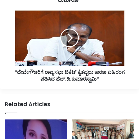
ದುರ್ಮರಣ*
*ದೇವೇಗೌಡರಿಗೆ
ರಾಜ್ಯಸಭಾ
ಟಿಕೆಟ್
ಕೈತಪ್ಪಲು
ಕಾರಣ
ಬಹಿರಂಗ
ಪಡಿಸಿದ
ಹೆಚ್.ಡಿ.ಕುಮಾರಸ್ವಾಮಿ*
*ದೇವೇಗೌಡರಿಗೆ ರಾಜ್ಯಸಭಾ ಟಿಕೆಟ್ ಕೈತಪ್ಪಲು ಕಾರಣ ಬಹಿರಂಗ
ಪಡಿಸಿದ ಹೆಚ್.ಡಿ.ಕುಮಾರಸ್ವಾಮಿ*
Related Articles