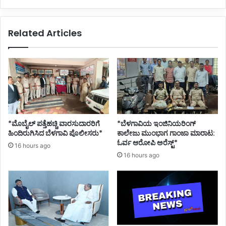
Related Articles
*ಮೊಬೈಲ್ ಪತ್ತೆಹಚ್ಚಿ ವಾರಸುದಾರರಿಗೆ
*ಬೆಳಗಾವಿಯ ಇಂಜಿನಿಯರಿಂಗ್‌
ಹಿಂದಿರುಗಿಸಿದ ಬೆಳಗಾವಿ ಪೊಲೀಸರು*
ಕಾಲೇಜು ಮುಂಭಾಗ ಗಾಂಜಾ ಮಾರಾಟ:
ಓರ್ವ ಆರೋಪಿ ಅರೆಸ್ಟ್*
16 hours ago
16 hours ago