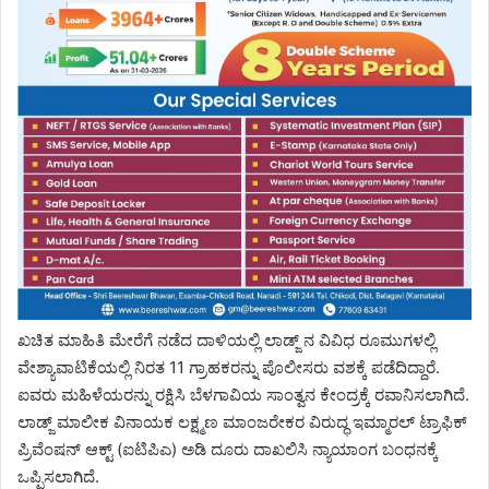
ಖಚಿತ ಮಾಹಿತಿ ಮೇರೆಗೆ ನಡೆದ ದಾಳಿಯಲ್ಲಿ ಲಾಡ್ಜ್ ನ ವಿವಿಧ ರೂಮುಗಳಲ್ಲಿ
ವೇಶ್ಯಾವಾಟಿಕೆಯಲ್ಲಿ ನಿರತ 11 ಗ್ರಾಹಕರನ್ನು ಪೊಲೀಸರು ವಶಕ್ಕೆ ಪಡೆದಿದ್ದಾರೆ.
ಐವರು ಮಹಿಳೆಯರನ್ನು ರಕ್ಷಿಸಿ ಬೆಳಗಾವಿಯ ಸಾಂತ್ವನ ಕೇಂದ್ರಕ್ಕೆ ರವಾನಿಸಲಾಗಿದೆ.
ಲಾಡ್ಜ್ ಮಾಲೀಕ ವಿನಾಯಕ ಲಕ್ಷ್ಮಣ ಮಾಂಜರೇಕರ ವಿರುದ್ಧ ಇಮ್ಮಾರಲ್ ಟ್ರಾಫಿಕ್
ಪ್ರಿವೆಂಷನ್ ಆಕ್ಟ್ (ಐಟಿಪಿಎ) ಅಡಿ ದೂರು ದಾಖಲಿಸಿ ನ್ಯಾಯಾಂಗ ಬಂಧನಕ್ಕೆ
ಒಪ್ಪಿಸಲಾಗಿದೆ.