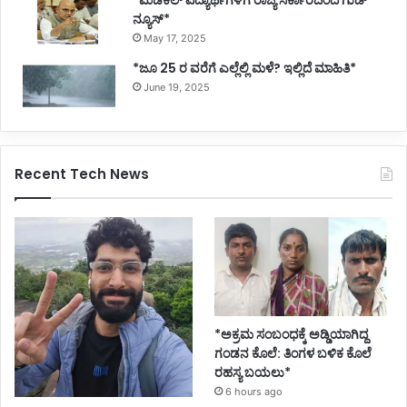
*ಮೆಡಿಕಲ್ ವಿದ್ಯಾರ್ಥಿಗಳಿಗೆ ರಾಜ್ಯ ಸರ್ಕಾರದಿಂದ ಗುಡ್
ನ್ಯೂಸ್*
May 17, 2025
*ಜೂ 25 ರ ವರೆಗೆ ಎಲ್ಲೆಲ್ಲಿ ಮಳೆ? ಇಲ್ಲಿದೆ ಮಾಹಿತಿ*
June 19, 2025
Recent Tech News
*ಅಕ್ರಮ ಸಂಬಂಧಕ್ಕೆ ಅಡ್ಡಿಯಾಗಿದ್ದ
ಗಂಡನ ಕೊಲೆ: ತಿಂಗಳ ಬಳಿಕ ಕೊಲೆ
ರಹಸ್ಯ ಬಯಲು*
6 hours ago