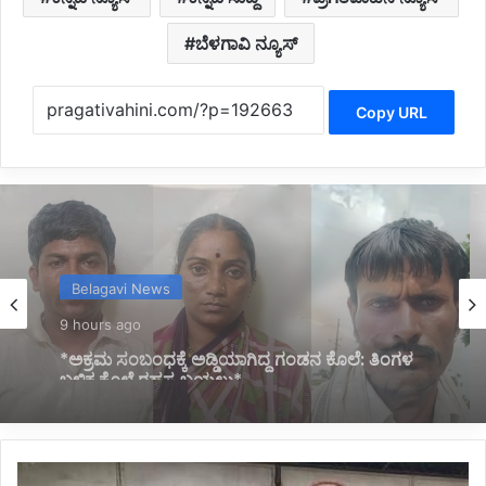
ಬೆಳಗಾವಿ ನ್ಯೂಸ್
Copy URL
Belagavi News
9 hours ago
*ನಿಂತಿದ್ದ ಟ್ರಕ್‌ಗೆ ಬೈಕ್ ಡಿಕ್ಕಿ; ಸವಾರ ಸಾವು*
*ತಂದೆ