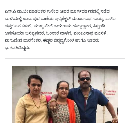
ಎಸ್.ಪಿ ಡಾ.ಭೀಮಾಶಂಕರ ಗುಳೇದ ಅವರ ಮಾರ್ಗದರ್ಶನದಲ್ಲಿ ನಡೆದ
ದಾಳಿಯಲ್ಲಿ ಖಾನಾಪುರ ಠಾಣೆಯ ಇನ್ಸಪೆಕ್ಟರ್ ಮಂಜುನಾಥ ನಾಯ್ಕ, ಎಸ್ಐ
ಚನ್ನಬಸವ ಬಬಲಿ, ಮುಖ್ಯ ಪೇದೆ ಜಯರಾಮ ಹಮ್ಮಣ್ಣವರ, ಸಿಬ್ಬಂದಿ
ಅನಸೂಯಾ ಬಸಪ್ಪನವರ, ಓಂಕಾರ ವಾಳವೆ, ಮಂಜುನಾಥ ಮುಸಳಿ,
ವಾಸುದೇವ ಪಾರಸೇಕರ, ಈಶ್ವರ ಜಿನ್ನವ್ವಗೋಳ ಹಾಗೂ ಇತರರು
ಭಾಗವಹಿಸಿದ್ದರು.