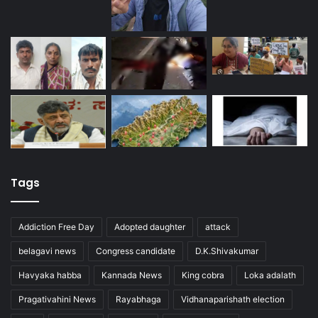
Tags
Addiction Free Day
Adopted daughter
attack
belagavi news
Congress candidate
D.K.Shivakumar
Havyaka habba
Kannada News
King cobra
Loka adalath
Pragativahini News
Rayabhaga
Vidhanaparishath election