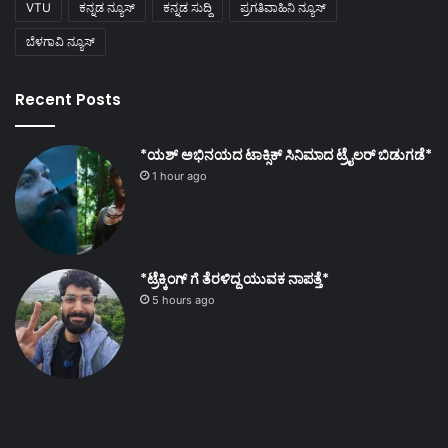
VTU
ಕನ್ನಡ ನ್ಯೂಸ್
ಕನ್ನಡ ಸುದ್ದಿ
ಪ್ರಗತಿವಾಹಿನಿ ನ್ಯೂಸ್
ಬೆಳಗಾವಿ ನ್ಯೂಸ್
Recent Posts
*ಯಶ್ ಅಭಿನಯದ ಟಾಕ್ಸಿಕ್ ಸಿನಿಮಾದ ಟ್ರೈಲರ್ ಬಿಡುಗಡೆ*
1 hour ago
*ಟ್ರೆಕ್ಕಿಂಗ್ ಗೆ ತೆರಳಿದ್ದ ಯುವಕ ನಾಪತ್ತೆ*
5 hours ago