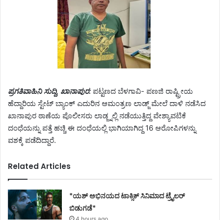
ಪ್ರಗತಿವಾಹಿನಿ ಸುದ್ದಿ, ಖಾನಾಪುರ:
ಪಟ್ಟಣದ ಬೆಳಗಾವಿ- ಪಣಜಿ ರಾಷ್ಟ್ರೀಯ
ಹೆದ್ದಾರಿಯ ಸ್ಟೇಟ್ ಬ್ಯಾಂಕ್ ಎದುರಿನ ಆಮಂತ್ರಣ ಲಾಡ್ಜ್ ಮೇಲೆ ದಾಳಿ ನಡೆಸಿದ
ಖಾನಾಪುರ ಠಾಣೆಯ ಪೊಲೀಸರು ಲಾಡ್ಜ್ನಲ್ಲಿ ನಡೆಯುತ್ತಿದ್ದ ವೇಶ್ಯಾವಟಿಕೆ
ದಂಧೆಯನ್ನು ಪತ್ತೆ ಹಚ್ಚಿ ಈ ದಂಧೆಯಲ್ಲಿ ಭಾಗಿಯಾಗಿದ್ದ 16 ಆರೋಪಿಗಳನ್ನು
ವಶಕ್ಕೆ ಪಡೆದಿದ್ದಾರೆ.
Related Articles
*ಯಶ್ ಅಭಿನಯದ ಟಾಕ್ಸಿಕ್ ಸಿನಿಮಾದ ಟ್ರೈಲರ್
ಬಿಡುಗಡೆ*
4 hours ago