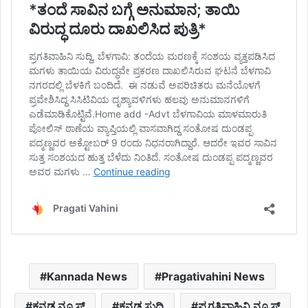
Kannada News
Pragativahini News
ಕನ್ನಡ ನ್ಯೂಸ್
ಕನ್ನಡ ಸುದ್ದಿ
ಪ್ರಗತಿವಾಹಿನಿ ನ್ಯೂಸ್