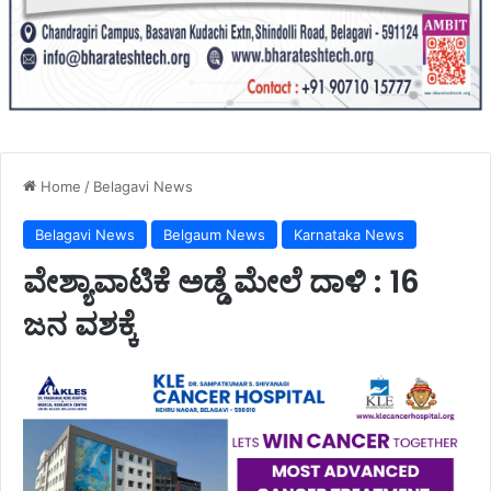
Home
/
Belagavi News
Belagavi News
Belgaum News
Karnataka News
ವೇಶ್ಯಾವಾಟಿಕೆ ಅಡ್ಡೆ ಮೇಲೆ ದಾಳಿ : 16
ಜನ ವಶಕ್ಕೆ