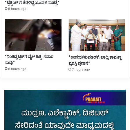
*ಟ್ರೆಕ್ಕಿಂಗ್ ಗೆ ತೆರಳಿದ್ದ ಯುವಕ ನಾಪತ್ತೆ*
5 hours ago
*ನಿಂತಿದ್ದ ಟ್ರಕ್‌ಗೆ ಬೈಕ್ ಡಿಕ್ಕಿ; ಸವಾರ
*ಉದಯ್‌ಕುಮಾರ್‌ಗೆ ಖಾದ್ರಿ ಶಾಮಣ್ಣ
ಸಾವು*
ಪ್ರಶಸ್ತಿ ಪ್ರದಾನ*
6 hours ago
7 hours ago