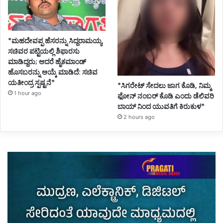
*ಮಹದೇವಪ್ಪ ಹೆಸರನ್ನು ಸಿದ್ದರಾಮಯ್ಯ
ಸಚಿವರ ಪಟ್ಟಿಯಲ್ಲಿ ಶಿಫಾರಸು
ಮಾಡಿದ್ದರು; ಆದರೆ ಹೈಕಮಾಂಡ್
ಹೊಸಬರನ್ನು ಆಯ್ಕೆ ಮಾಡಿದೆ: ಸಚಿವ
ಯತೀಂದ್ರ ಸ್ಪಷ್ಟನೆ*
*ಸಿಗರೇಟ್ ಸೇದಲು ಜಾಗ ಕೊಡಿ, ನಿಮ್ಮ
1 hour ago
ಫೋನ್ ನಂಬರ್ ಕೊಡಿ ಎಂದು ಡೆಲಿವರಿ
ಬಾಯ್ ನಿಂದ ಯುವತಿಗೆ ಕಿರುಕುಳ*
2 hours ago