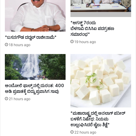
ಲ
ಕಿ
ಯ
ರ
*ಆಗಸ್ಟ್ 7ರಂದು
ದ್
ಬೆಳಗಾವಿ ಬಿಸಿಸಿಐ ಪದಗ್ರಹಣ
ದೇ
ಸಮಾರಂಭ*
*ಬಸನಗೌಡ ದದ್ದಲ್‌ ರಾಜೀನಾಮೆ*
ಮೇ
19 hours ago
18 hours ago
ಲು
ಗೈ
ಅಂಬೋಲಿ ಫಾಲ್ಸ್ ನಲ್ಲಿ ದುರಂತ: 400
ಅಡಿ ಪ್ರಪಾತಕ್ಕೆ ಬಿದ್ದು ಪ್ರವಾಸಿಗ ಸಾವು
21 hours ago
*ಮಹಾರಾಷ್ಟ್ರದಲ್ಲಿ ಅನಲಾಗ್ ಪನೀರ್
ಬಳಕೆಗೆ ನಿಷೇಧ: ನಿಯಮ
ಉಲ್ಲಂಘಿಸಿದರೆ ಜೈಲು ಶಿಕ್ಷೆ*
22 hours ago