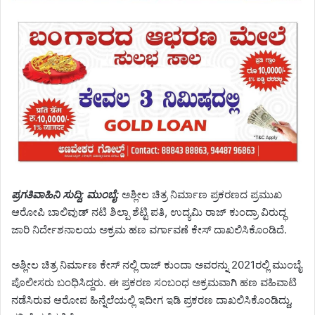
ಪ್ರಗತಿವಾಹಿನಿ ಸುದ್ದಿ; ಮುಂಬೈ:
ಅಶ್ಲೀಲ ಚಿತ್ರ ನಿರ್ಮಾಣ ಪ್ರಕರಣದ ಪ್ರಮುಖ
ಆರೋಪಿ ಬಾಲಿವುಡ್ ನಟಿ ಶಿಲ್ಪಾ ಶೆಟ್ಟಿ ಪತಿ, ಉದ್ಯಮಿ ರಾಜ್ ಕುಂದ್ರಾ ವಿರುದ್ಧ
ಜಾರಿ ನಿರ್ದೇಶನಾಲಯ ಅಕ್ರಮ ಹಣ ವರ್ಗಾವಣೆ ಕೇಸ್ ದಾಖಲಿಸಿಕೊಂಡಿದೆ.
ಅಶ್ಲೀಲ ಚಿತ್ರ ನಿರ್ಮಾಣ ಕೇಸ್ ನಲ್ಲಿ ರಾಜ್ ಕುಂದಾ ಅವರನ್ನು 2021ರಲ್ಲಿ ಮುಂಬೈ
ಪೊಲೀಸರು ಬಂಧಿಸಿದ್ದರು. ಈ ಪ್ರಕರಣ ಸಂಬಂಧ ಅಕ್ರಮವಾಗಿ ಹಣ ವಹಿವಾಟಿ
ನಡೆಸಿರುವ ಆರೋಪ ಹಿನ್ನೆಲೆಯಲ್ಲಿ ಇದೀಗ ಇಡಿ ಪ್ರಕರಣ ದಾಖಲಿಸಿಕೊಂಡಿದ್ದು,