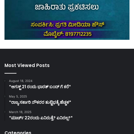
Most Viewed Posts
August 18, 2024
*ಆಗಸ್ಟ್ 21 ರಂದು ಭಾರತ್‌ ಬಂದ್‌ ಗೆ ಕರೆ*
May 5, 2025
*ರಾಜ್ಯ ಸರ್ಕಾರಿ ನೌಕರರ ತುಟ್ಟಿಭತ್ಯೆ ಹೆಚ್ಚಳ*
March 18, 2025
*ಮಾರ್ಚ್ 22ರಂದು ಏನಿರುತ್ತೆ? ಏನಿರಲ್ಲ?*
Categories