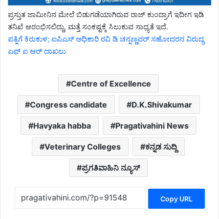
ಪ್ರಸ್ತುತ ಜಾಮೀನಿನ ಮೇಲೆ ಬಿಡುಗಡೆಯಾಗಿರುವ ರಾಜ್ ಕುಂದ್ರಾಗೆ ಇದೀಗ ಇಡಿ
ತನಿಖೆ ಆರಂಭಿಸಲಿದ್ದು, ಮತ್ತೆ ಸಂಕಷ್ಟಕ್ಕೆ ಸಿಲುಕುವ ಸಾಧ್ಯತೆ ಇದೆ.
ಪತ್ನಿಗೆ ಕಿರುಕುಳ; ಐಪಿಎಸ್ ಅಧಿಕಾರಿ ರವಿ ಡಿ ಚನ್ನಣ್ಣವರ್ ಸಹೋದರನ ವಿರುದ್ಧ
ಎಫ್ ಐ ಆರ್ ದಾಖಲು
Centre of Excellence
Congress candidate
D.K.Shivakumar
Havyaka habba
Pragativahini News
Veterinary Colleges
ಕನ್ನಡ ಸುದ್ದಿ
ಪ್ರಗತಿವಾಹಿನಿ ನ್ಯೂಸ್
Copy URL