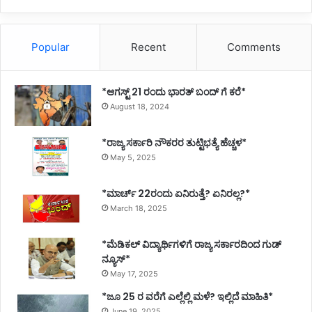
Popular
Recent
Comments
*ಆಗಸ್ಟ್ 21 ರಂದು ಭಾರತ್‌ ಬಂದ್‌ ಗೆ ಕರೆ*
August 18, 2024
*ರಾಜ್ಯ ಸರ್ಕಾರಿ ನೌಕರರ ತುಟ್ಟಿಭತ್ಯೆ ಹೆಚ್ಚಳ*
May 5, 2025
*ಮಾರ್ಚ್ 22ರಂದು ಏನಿರುತ್ತೆ? ಏನಿರಲ್ಲ?*
March 18, 2025
*ಮೆಡಿಕಲ್ ವಿದ್ಯಾರ್ಥಿಗಳಿಗೆ ರಾಜ್ಯ ಸರ್ಕಾರದಿಂದ ಗುಡ್
ನ್ಯೂಸ್*
May 17, 2025
*ಜೂ 25 ರ ವರೆಗೆ ಎಲ್ಲೆಲ್ಲಿ ಮಳೆ? ಇಲ್ಲಿದೆ ಮಾಹಿತಿ*
June 19, 2025