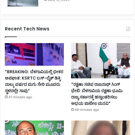
Recent Tech News
*BREAKING: ಬೆಳಗಾವಿಯಲ್ಲಿ ಭೀಕರ
ಅಪಘಾತ: KSRTC ಬಸ್-ಬೈಕ್ ಡಿಕ್ಕಿ:
ನಾಲ್ಕು ವರ್ಷದ ಮಗು ಸೇರಿ ಮೂವರು
*ರಕ್ಷಣಾ ಸಚಿವ ರಾಜನಾಥ್ ಸಿಂಗ್
ಸ್ಥಳದಲ್ಲೇ ಸಾವು*
ಭೇಟಿ: ಬೆಳಗಾವಿಯ ರಕ್ಷಣಾ ಭೂಮಿ
ರಾಜ್ಯ ಸರ್ಕಾರಕ್ಕೆ ಹಸ್ತಾಂತರಿಸಲು
41 minutes ago
ಅಭಯ ಪಾಟೀಲ ಮನವಿ*
49 minutes ago