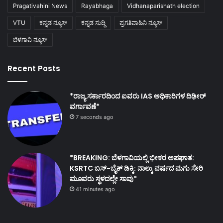
Pragativahini News
Rayabhaga
Vidhanaparishath election
VTU
ಕನ್ನಡ ನ್ಯೂಸ್
ಕನ್ನಡ ಸುದ್ದಿ
ಪ್ರಗತಿವಾಹಿನಿ ನ್ಯೂಸ್
ಬೆಳಗಾವಿ ನ್ಯೂಸ್
Recent Posts
*ರಾಜ್ಯ ಸರ್ಕಾರದಿಂದ ಐವರು IAS ಅಧಿಕಾರಿಗಳ ದಿಢೀರ್
ವರ್ಗಾವಣೆ*
7 seconds ago
*BREAKING: ಬೆಳಗಾವಿಯಲ್ಲಿ ಭೀಕರ ಅಪಘಾತ:
KSRTC ಬಸ್-ಬೈಕ್ ಡಿಕ್ಕಿ: ನಾಲ್ಕು ವರ್ಷದ ಮಗು ಸೇರಿ
ಮೂವರು ಸ್ಥಳದಲ್ಲೇ ಸಾವು*
41 minutes ago