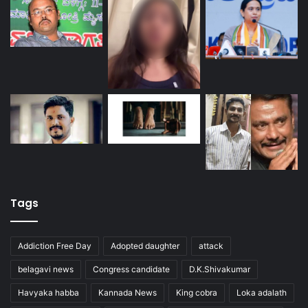
Tags
Addiction Free Day
Adopted daughter
attack
belagavi news
Congress candidate
D.K.Shivakumar
Havyaka habba
Kannada News
King cobra
Loka adalath