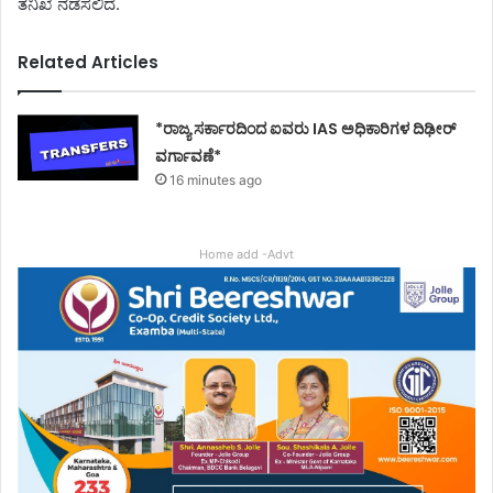
ತನಿಖೆ ನಡೆಸಲಿದೆ.
Related Articles
*ರಾಜ್ಯ ಸರ್ಕಾರದಿಂದ ಐವರು IAS ಅಧಿಕಾರಿಗಳ ದಿಢೀರ್
ವರ್ಗಾವಣೆ*
16 minutes ago
Home add -Advt