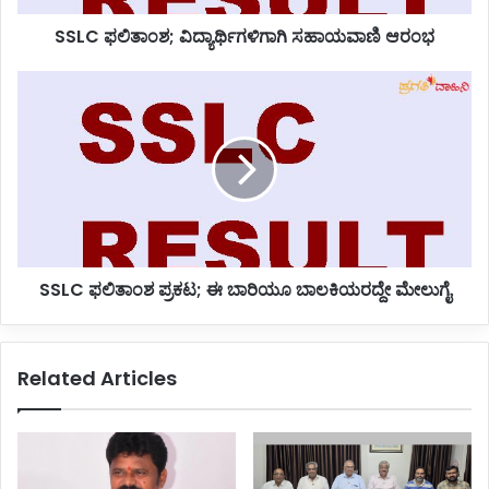
;
SSLC ಫಲಿತಾಂಶ; ವಿದ್ಯಾರ್ಥಿಗಳಿಗಾಗಿ ಸಹಾಯವಾಣಿ ಆರಂಭ
ವಿ
ದ್
ಯಾ
S
ರ್
S
ಥಿ
L
ಗ
C
ಳಿ
ಫ
ಗಾ
ಲಿ
ಗಿ
ತಾಂ
ಸ
ಶ
ಹಾ
ಪ್
SSLC ಫಲಿತಾಂಶ ಪ್ರಕಟ; ಈ ಬಾರಿಯೂ ಬಾಲಕಿಯರದ್ದೇ ಮೇಲುಗೈ
ಯ
ರ
ವಾ
ಕ
ಣಿ
ಟ
ಆ
;
Related Articles
ರಂ
ಈ
ಭ
ಬಾ
ರಿ
ಯೂ
ಬಾ