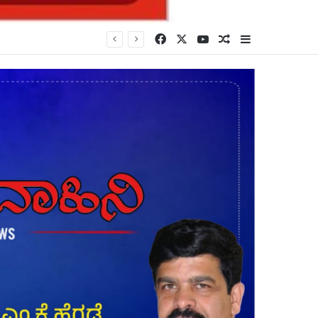
Facebook
X
YouTube
Random Article
Sidebar