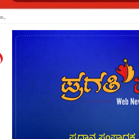
್ಷಣಶಾಸ್ತ್ರದ ಮೂಲಕ ಬೋಧನಾ ಶ್ರೇಷ್ಠತೆ ಹೆಚ್ಚಳ: ಕೆಎಲ್ಇಯಲ್ಲಿ ಕಾರ್ಯಗಾರ*