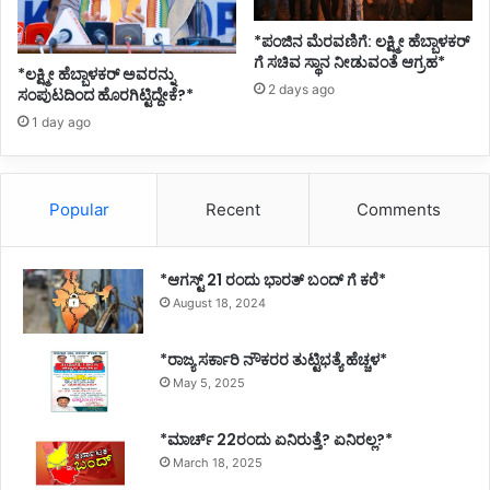
*ಪಂಜಿನ ಮೆರವಣಿಗೆ: ಲಕ್ಷ್ಮೀ ಹೆಬ್ಬಾಳಕರ್
ಗೆ ಸಚಿವ ಸ್ಥಾನ ನೀಡುವಂತೆ ಆಗ್ರಹ*
*ಲಕ್ಷ್ಮೀ ಹೆಬ್ಬಾಳಕರ್ ಅವರನ್ನು
2 days ago
ಸಂಪುಟದಿಂದ ಹೊರಗಿಟ್ಟಿದ್ದೇಕೆ?*
1 day ago
Popular
Recent
Comments
*ಆಗಸ್ಟ್ 21 ರಂದು ಭಾರತ್‌ ಬಂದ್‌ ಗೆ ಕರೆ*
August 18, 2024
*ರಾಜ್ಯ ಸರ್ಕಾರಿ ನೌಕರರ ತುಟ್ಟಿಭತ್ಯೆ ಹೆಚ್ಚಳ*
May 5, 2025
*ಮಾರ್ಚ್ 22ರಂದು ಏನಿರುತ್ತೆ? ಏನಿರಲ್ಲ?*
March 18, 2025