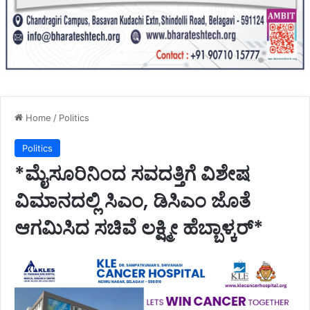
Home
/
Politics
Politics
*ಮೈಸೂರಿನಿಂದ ಸವದತ್ತಿಗೆ ವಿಶೇಷ
ವಿಮಾನದಲ್ಲಿ ಸಿಎಂ, ಡಿಸಿಎಂ ಜೊತೆ
ಆಗಮಿಸಿದ ಸಚಿವೆ ಲಕ್ಷ್ಮೀ ಹೆಬ್ಬಾಳ್ಕರ್*