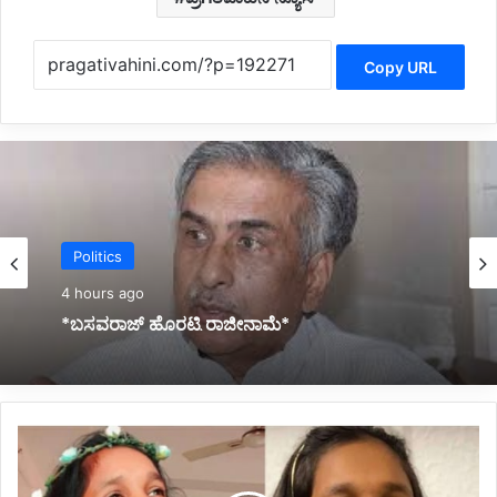
Copy URL
Politics
4 hours ago
*ಬಸವರಾಜ್ ಹೊರಟ್ಟಿ ರಾಜೀನಾಮೆ*
*ಬನ್ನಿ
ಕೊಟ್ಟು
ವಾಪಸ್