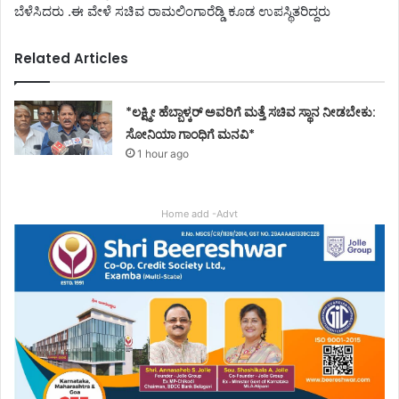
ಬೆಳೆಸಿದರು .ಈ ವೇಳೆ ಸಚಿವ ರಾಮಲಿಂಗಾರೆಡ್ಡಿ ಕೂಡ ಉಪಸ್ಥಿತರಿದ್ದರು
Related Articles
*ಲಕ್ಷ್ಮೀ ಹೆಬ್ಬಾಳ್ಕರ್ ಅವರಿಗೆ ಮತ್ತೆ ಸಚಿವ ಸ್ಥಾನ ನೀಡಬೇಕು:
ಸೋನಿಯಾ ಗಾಂಧಿಗೆ ಮನವಿ*
1 hour ago
Home add -Advt