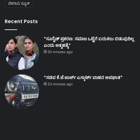
ಬೆಳಗಾವಿ ನ್ಯೂಸ್
Recent Posts
*ಸೂಸೈಡ್ ಪ್ರಕರಣ: ಸಮಾಜ ಒಟ್ಟಿಗೆ ಬದುಕಲು ಬಿಡುವುದಿಲ್ಲ
ಎಂದು ಆತ್ಮಹತ್ಯೆ*
30 minutes ago
*ಸಚಿವ ಕೆ.ಜೆ ಜಾರ್ಜ್ ಎಸ್ಕಾರ್ಟ್ ವಾಹನ ಅಪಘಾತ*
33 minutes ago