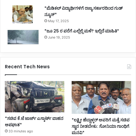
*ಮೆಡಿಕಲ್ ವಿದ್ಯಾರ್ಥಿಗಳಿಗೆ ರಾಜ್ಯ ಸರ್ಕಾರದಿಂದ ಗುಡ್
ನ್ಯೂಸ್*
May 17, 2025
*ಜೂ 25 ರ ವರೆಗೆ ಎಲ್ಲೆಲ್ಲಿ ಮಳೆ? ಇಲ್ಲಿದೆ ಮಾಹಿತಿ*
June 19, 2025
Recent Tech News
*ಸಚಿವ ಕೆ.ಜೆ ಜಾರ್ಜ್ ಎಸ್ಕಾರ್ಟ್ ವಾಹನ
*ಲಕ್ಷ್ಮೀ ಹೆಬ್ಬಾಳ್ಕರ್ ಅವರಿಗೆ ಮತ್ತೆ ಸಚಿವ
ಅಪಘಾತ*
ಸ್ಥಾನ ನೀಡಬೇಕು: ಸೋನಿಯಾ ಗಾಂಧಿಗೆ
33 minutes ago
ಮನವಿ*