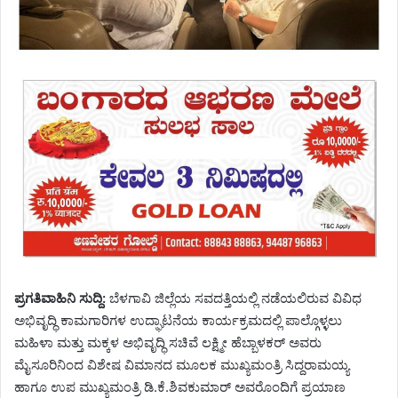
ಪ್ರಗತಿವಾಹಿನಿ ಸುದ್ದಿ:
ಬೆಳಗಾವಿ ಜಿಲ್ಲೆಯ ಸವದತ್ತಿಯಲ್ಲಿ ನಡೆಯಲಿರುವ ವಿವಿಧ
ಅಭಿವೃದ್ಧಿ ಕಾಮಗಾರಿಗಳ ಉದ್ಘಾಟನೆಯ ಕಾರ್ಯಕ್ರಮದಲ್ಲಿ ಪಾಲ್ಗೊಳ್ಳಲು
ಮಹಿಳಾ ಮತ್ತು ಮಕ್ಕಳ ಅಭಿವೃದ್ಧಿ ಸಚಿವೆ ಲಕ್ಷ್ಮೀ ಹೆಬ್ಬಾಳಕರ್ ಅವರು
ಮೈಸೂರಿನಿಂದ ವಿಶೇಷ ವಿಮಾನದ ಮೂಲಕ ಮುಖ್ಯಮಂತ್ರಿ ಸಿದ್ದರಾಮಯ್ಯ
ಹಾಗೂ ಉಪ ಮುಖ್ಯಮಂತ್ರಿ ಡಿ.ಕೆ.ಶಿವಕುಮಾರ್ ಅವರೊಂದಿಗೆ ಪ್ರಯಾಣ