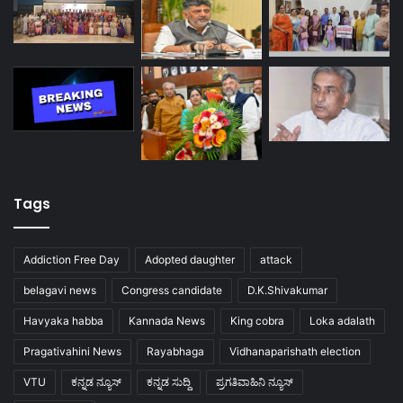
Tags
Addiction Free Day
Adopted daughter
attack
belagavi news
Congress candidate
D.K.Shivakumar
Havyaka habba
Kannada News
King cobra
Loka adalath
Pragativahini News
Rayabhaga
Vidhanaparishath election
VTU
ಕನ್ನಡ ನ್ಯೂಸ್
ಕನ್ನಡ ಸುದ್ದಿ
ಪ್ರಗತಿವಾಹಿನಿ ನ್ಯೂಸ್