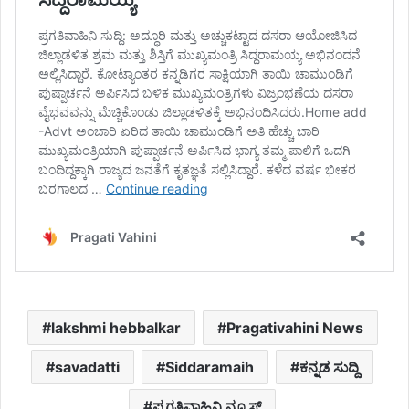
lakshmi hebbalkar
Pragativahini News
savadatti
Siddaramaih
ಕನ್ನಡ ಸುದ್ದಿ
ಪ್ರಗತಿವಾಹಿನಿ ನ್ಯೂಸ್