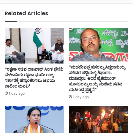
Related Articles
*ಮಹದೇವಪ್ಪ ಹೆಸರನ್ನು ಸಿದ್ದರಾಮಯ್ಯ
*ರಕ್ಷಣಾ ಸಚಿವ ರಾಜನಾಥ್ ಸಿಂಗ್ ಭೇಟಿ:
ಸಚಿವರ ಪಟ್ಟಿಯಲ್ಲಿ ಶಿಫಾರಸು
ಬೆಳಗಾವಿಯ ರಕ್ಷಣಾ ಭೂಮಿ ರಾಜ್ಯ
ಮಾಡಿದ್ದರು; ಆದರೆ ಹೈಕಮಾಂಡ್
ಸರ್ಕಾರಕ್ಕೆ ಹಸ್ತಾಂತರಿಸಲು ಅಭಯ
ಹೊಸಬರನ್ನು ಆಯ್ಕೆ ಮಾಡಿದೆ: ಸಚಿವ
ಪಾಟೀಲ ಮನವಿ*
ಯತೀಂದ್ರ ಸ್ಪಷ್ಟನೆ*
1 day ago
1 day ago