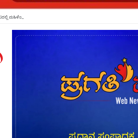
ಲ್ಲಿ ಮಹಿಳೆಯರಿಗೆ ಸ್ಥಾನ ಸಿಗಲಿದೆ: ಸಿಎಂ ಡಿ.ಕೆ.ಶಿವಕುಮಾರ್ ಭರವಸೆ*