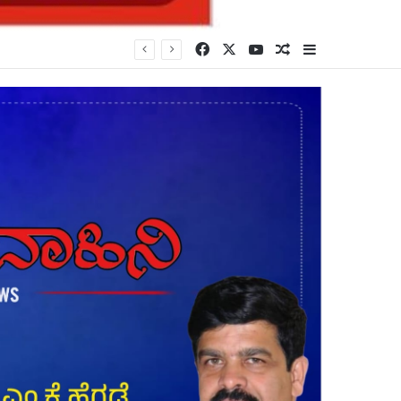
Facebook
X
YouTube
Random Article
Sidebar