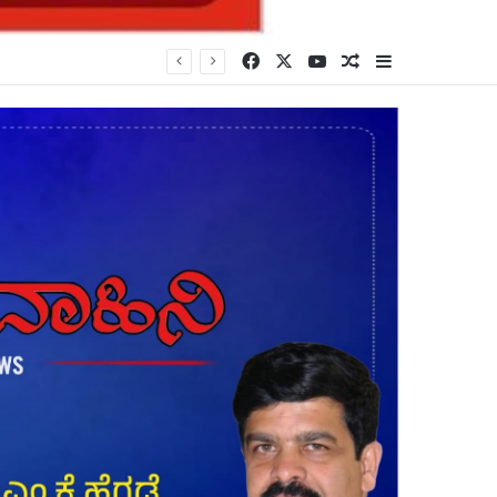
Facebook
X
YouTube
Random Article
Sidebar