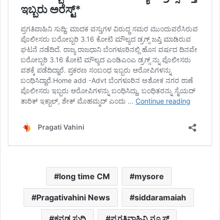
long time CM
mysore
Pragativahini News
siddaramaiah
ಕನ್ನಡ ಸುದ್ದಿ
ಪ್ರಗತಿವಾಹಿನಿ ನ್ಯೂಸ್