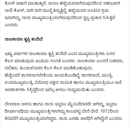
ಕೋಳಿ ಅಡುಗೆ ಮಾಡುತ್ತಾರೆ. ನಾನೂ ಹಳ್ಳಿಯವನಾಗಿರುವುದರಿಂದ ಸಹಜವಾಗಿ
ನಾಟಿ ಕೋಳಿ, ರಾಗಿ ರಾಗಿ ಮುದ್ದೆ ತಿನ್ನುತ್ತಿದ್ದೆ. ಹಳ್ಳಿಯವರ ಊಟದ ಕ್ರಮ
ಇದಾಗಿದ್ದು, ನಾನು ಮುಖ್ಯಮಂತ್ರಿಯಾಗಿರುವುದರಿಂದ ಸ್ವಲ್ಪ ಪ್ರಚಾರ ಸಿಗುತ್ತಿದೆ
ಎಂದರು.
ರಾಜಕಾರಣ ತೃಪ್ತಿ ತಂದಿದೆ
ಇಷ್ಟು ವರ್ಷಗಳ ರಾಜಕಾರಣ ತೃಪ್ತಿ ತಂದಿದೆ ಎಂದ ಮುಖ್ಯಮಂತ್ರಿಗಳು ಜನರ
ಕೆಲಸ ಮಾಡುವುದು ಖುಷಿಯ ಸಂಗತಿ ಎಂದರು. ರಾಜಕಾರಣ ಎಂದರೆ ಬಡವರು,
ದಲಿತರು, ಹಿಂದುಳಿದವರ ಕೆಲಸ ಕೆಲಸ ಮಾಡಿಕೊಡುವುದು.
ಹೆಚ್ಚೆಂದರೆ ಶಾಸಕನಾಗಬೇಕೆಂದು ಅಂದುಕೊಂಡಿದ್ದೆ. ಶಾಸಕನಾದೆ, ಮಂತ್ರಿ,
ಉಪಮುಖ್ಯಮಂತ್ರಿ, ವಿರೋಧ ಪಕ್ಷದ ನಾಯಕ ಹಾಗೂ ಮುಖ್ಯಮಂತ್ರಿಯೂ ಆದೆ.
ಅವಕಾಶಗಳು ಸಿಕ್ಕಿದ್ದರಿಂದ ಇವೆಲ್ಲ ಆಗಲು ಸಾಧ್ಯವಾಯಿತು ಎಂದರು.
ದೇವರಾಜ ಅರಸು ಹಾಗೂ ನಾನು ಇಬ್ಬರೂ ಮೈಸೂರಿನವರೇ ಆಗಿದ್ದು, ಇಬ್ಬರೂ
ದೀರ್ಘಾವಧಿಯ ಮುಖ್ಯಮಂತ್ರಿಗಳಾಗಿದ್ದು ಕಾಲಘಟ್ಟ ಬೇರೆ ಬೇರೆ. 1972ರಿಂದ
80ವರೆಗೆ ಮುಖ್ಯಮಂತ್ರಿಯಾಗಿದ್ದರು. ನಾನು ಎರಡು ಅವಧಿಗೆ ಆಗಿದ್ದೇನೆ ಎಂದರು.