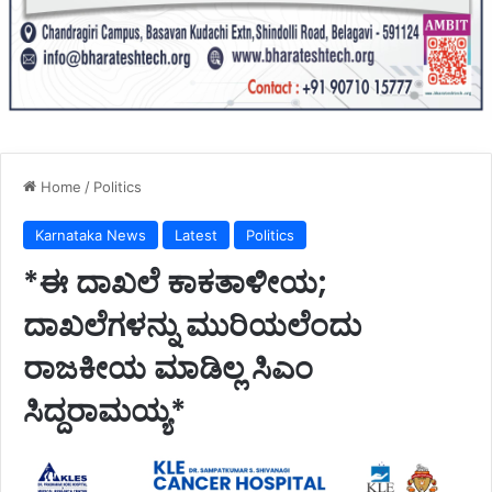
Home
/
Politics
Karnataka News
Latest
Politics
*ಈ ದಾಖಲೆ ಕಾಕತಾಳೀಯ;
ದಾಖಲೆಗಳನ್ನು ಮುರಿಯಲೆಂದು
ರಾಜಕೀಯ ಮಾಡಿಲ್ಲ ಸಿಎಂ
ಸಿದ್ದರಾಮಯ್ಯ*