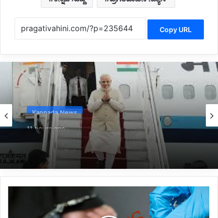
Copy URL
Kannada News
11 hours ago
*2025 ರಲ್ಲಿ ಪ್ರಧಾನಮಂತ್ರಿ ಅವರ ವಿದೇಶಕ್ಕೆ ತಗುಲಿದ
ಒಟ್ಟು ವೆಚ್ಚ ಎಷ್ಟು ಗೋತ್ತಾ..?*
*ಬರೋಬ್ಬರಿ
3.16
ಕೋಟಿ