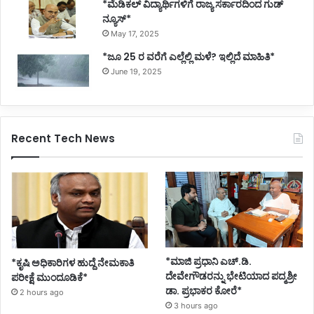
*ಮೆಡಿಕಲ್ ವಿದ್ಯಾರ್ಥಿಗಳಿಗೆ ರಾಜ್ಯ ಸರ್ಕಾರದಿಂದ ಗುಡ್
ನ್ಯೂಸ್*
May 17, 2025
*ಜೂ 25 ರ ವರೆಗೆ ಎಲ್ಲೆಲ್ಲಿ ಮಳೆ? ಇಲ್ಲಿದೆ ಮಾಹಿತಿ*
June 19, 2025
Recent Tech News
*ಮಾಜಿ ಪ್ರಧಾನಿ ಎಚ್.ಡಿ.
*ಕೃಷಿ ಅಧಿಕಾರಿಗಳ ಹುದ್ದೆ ನೇಮಕಾತಿ
ದೇವೇಗೌಡರನ್ನು ಭೇಟಿಯಾದ ಪದ್ಮಶ್ರೀ
ಪರೀಕ್ಷೆ ಮುಂದೂಡಿಕೆ*
ಡಾ. ಪ್ರಭಾಕರ ಕೋರೆ*
2 hours ago
3 hours ago