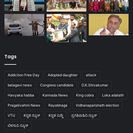
Tags
Addiction Free Day
Adopted daughter
attack
belagavi news
Congress candidate
D.K.Shivakumar
Havyaka habba
Kannada News
King cobra
Loka adalath
Pragativahini News
Rayabhaga
Vidhanaparishath election
VTU
ಕನ್ನಡ ನ್ಯೂಸ್
ಕನ್ನಡ ಸುದ್ದಿ
ಪ್ರಗತಿವಾಹಿನಿ ನ್ಯೂಸ್
ಬೆಳಗಾವಿ ನ್ಯೂಸ್