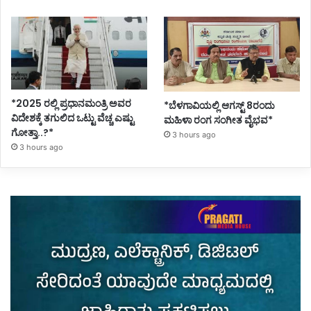
*2025 ರಲ್ಲಿ ಪ್ರಧಾನಮಂತ್ರಿ ಅವರ
*ಬೆಳಗಾವಿಯಲ್ಲಿ ಆಗಸ್ಟ್ 8ರಂದು
ವಿದೇಶಕ್ಕೆ ತಗುಲಿದ ಒಟ್ಟು ವೆಚ್ಚ ಎಷ್ಟು
ಮಹಿಳಾ ರಂಗ ಸಂಗೀತ ವೈಭವ*
ಗೋತ್ತಾ..?*
3 hours ago
3 hours ago