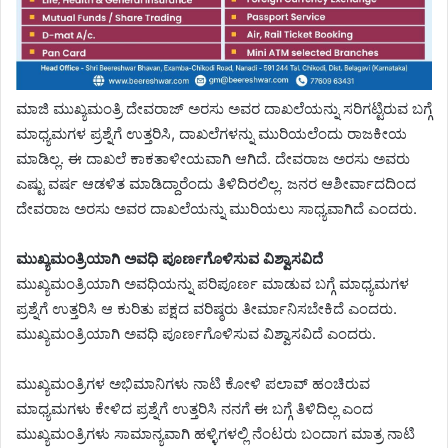
ಮಾಜಿ ಮುಖ್ಯಮಂತ್ರಿ ದೇವರಾಜ್ ಅರಸು ಅವರ ದಾಖಲೆಯನ್ನು ಸರಿಗಟ್ಟಿರುವ ಬಗ್ಗೆ
ಮಾಧ್ಯಮಗಳ ಪ್ರಶ್ನೆಗೆ ಉತ್ತರಿಸಿ, ದಾಖಲೆಗಳನ್ನು ಮುರಿಯಲೆಂದು ರಾಜಕೀಯ
ಮಾಡಿಲ್ಲ. ಈ ದಾಖಲೆ ಕಾಕತಾಳೀಯವಾಗಿ ಆಗಿದೆ. ದೇವರಾಜ ಅರಸು ಅವರು
ಎಷ್ಟು ವರ್ಷ ಆಡಳಿತ ಮಾಡಿದ್ದಾರೆಂದು ತಿಳಿದಿರಲಿಲ್ಲ. ಜನರ ಆಶೀರ್ವಾದದಿಂದ
ದೇವರಾಜ ಅರಸು ಅವರ ದಾಖಲೆಯನ್ನು ಮುರಿಯಲು ಸಾಧ್ಯವಾಗಿದೆ ಎಂದರು.
ಮುಖ್ಯಮಂತ್ರಿಯಾಗಿ ಅವಧಿ ಪೂರ್ಣಗೊಳಿಸುವ ವಿಶ್ವಾಸವಿದೆ
ಮುಖ್ಯಮಂತ್ರಿಯಾಗಿ ಅವಧಿಯನ್ನು ಪರಿಪೂರ್ಣ ಮಾಡುವ ಬಗ್ಗೆ ಮಾಧ್ಯಮಗಳ
ಪ್ರಶ್ನೆಗೆ ಉತ್ತರಿಸಿ ಆ ಕುರಿತು ಪಕ್ಷದ ವರಿಷ್ಠರು ತೀರ್ಮಾನಿಸಬೇಕಿದೆ ಎಂದರು.
ಮುಖ್ಯಮಂತ್ರಿಯಾಗಿ ಅವಧಿ ಪೂರ್ಣಗೊಳಿಸುವ ವಿಶ್ವಾಸವಿದೆ ಎಂದರು.
ಮುಖ್ಯಮಂತ್ರಿಗಳ ಅಭಿಮಾನಿಗಳು ನಾಟಿ ಕೋಳಿ ಪಲಾವ್ ಹಂಚಿರುವ
ಮಾಧ್ಯಮಗಳು ಕೇಳಿದ ಪ್ರಶ್ನೆಗೆ ಉತ್ತರಿಸಿ ನನಗೆ ಈ ಬಗ್ಗೆ ತಿಳಿದಿಲ್ಲ ಎಂದ
ಮುಖ್ಯಮಂತ್ರಿಗಳು ಸಾಮಾನ್ಯವಾಗಿ ಹಳ್ಳಿಗಳಲ್ಲಿ ನೆಂಟರು ಬಂದಾಗ ಮಾತ್ರ ನಾಟಿ