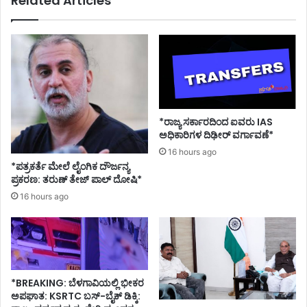
Related Articles
*ರಾಜ್ಯ ಸರ್ಕಾರದಿಂದ ಐವರು IAS
ಅಧಿಕಾರಿಗಳ ದಿಢೀರ್ ವರ್ಗಾವಣೆ*
16 hours ago
*ಪತ್ರಕರ್ತೆ ಮೇಲೆ ಲೈಂಗಿಕ ದೌರ್ಜನ್ಯ
ಪ್ರಕರಣ: ತರುಣ್ ತೇಜ್ ಪಾಲ್ ದೋಷಿ*
16 hours ago
*BREAKING: ಬೆಳಗಾವಿಯಲ್ಲಿ ಭೀಕರ
ಅಪಘಾತ: KSRTC ಬಸ್-ಬೈಕ್ ಡಿಕ್ಕಿ: