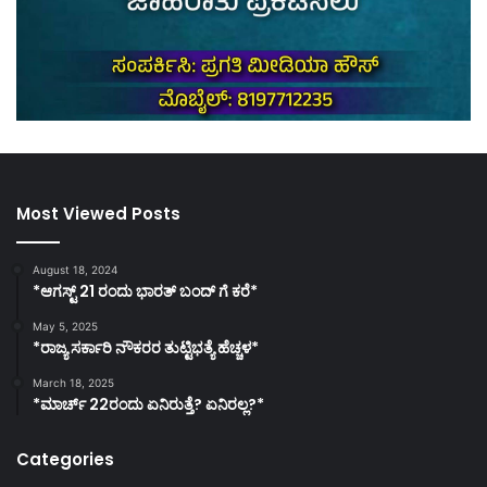
Most Viewed Posts
August 18, 2024
*ಆಗಸ್ಟ್ 21 ರಂದು ಭಾರತ್‌ ಬಂದ್‌ ಗೆ ಕರೆ*
May 5, 2025
*ರಾಜ್ಯ ಸರ್ಕಾರಿ ನೌಕರರ ತುಟ್ಟಿಭತ್ಯೆ ಹೆಚ್ಚಳ*
March 18, 2025
*ಮಾರ್ಚ್ 22ರಂದು ಏನಿರುತ್ತೆ? ಏನಿರಲ್ಲ?*
Categories