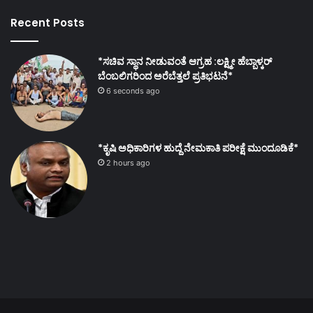
Recent Posts
*ಸಚಿವ ಸ್ಥಾನ ನೀಡುವಂತೆ ಆಗ್ರಹ :ಲಕ್ಷ್ಮೀ ಹೆಬ್ಬಾಳ್ಕರ್
ಬೆಂಬಲಿಗರಿಂದ ಅರೆಬೆತ್ತಲೆ ಪ್ರತಿಭಟನೆ*
6 seconds ago
*ಕೃಷಿ ಅಧಿಕಾರಿಗಳ ಹುದ್ದೆ ನೇಮಕಾತಿ ಪರೀಕ್ಷೆ ಮುಂದೂಡಿಕೆ*
2 hours ago