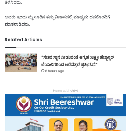
ತಿಳಿಸಿದರು.
ಅವರು ಇಂದು ಮೈಸೂರಿನ ತಮ್ಮ ನಿವಾಸದಲ್ಲಿ ಮಾಧ್ಯಮ ದವರೊಂದಿಗೆ
ಮಾತನಾಡಿದರು.
Related Articles
*ಸಚಿವ ಸ್ಥಾನ ನೀಡುವಂತೆ ಆಗ್ರಹ :ಲಕ್ಷ್ಮೀ ಹೆಬ್ಬಾಳ್ಕರ್
ಬೆಂಬಲಿಗರಿಂದ ಅರೆಬೆತ್ತಲೆ ಪ್ರತಿಭಟನೆ*
8 hours ago
Home add -Advt