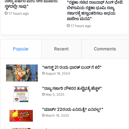
ನಾಲ್ಕು ವರ್ಷದ ಮಗು ಸೇರಿ ಮೂವರು
*ರಕ್ಷಣಾ ಸಚಿವ ರಾಜನಾಥ್ ಸಿಂಗ್ ಭೇಟಿ:
ಸ್ಥಳದಲ್ಲೇ ಸಾವು*
ಬೆಳಗಾವಿಯ ರಕ್ಷಣಾ ಭೂಮಿ ರಾಜ್ಯ
ಸರ್ಕಾರಕ್ಕೆ ಹಸ್ತಾಂತರಿಸಲು ಅಭಯ
17 hours ago
ಪಾಟೀಲ ಮನವಿ*
17 hours ago
Popular
Recent
Comments
*ಆಗಸ್ಟ್ 21 ರಂದು ಭಾರತ್‌ ಬಂದ್‌ ಗೆ ಕರೆ*
August 18, 2024
*ರಾಜ್ಯ ಸರ್ಕಾರಿ ನೌಕರರ ತುಟ್ಟಿಭತ್ಯೆ ಹೆಚ್ಚಳ*
May 5, 2025
*ಮಾರ್ಚ್ 22ರಂದು ಏನಿರುತ್ತೆ? ಏನಿರಲ್ಲ?*
March 18, 2025