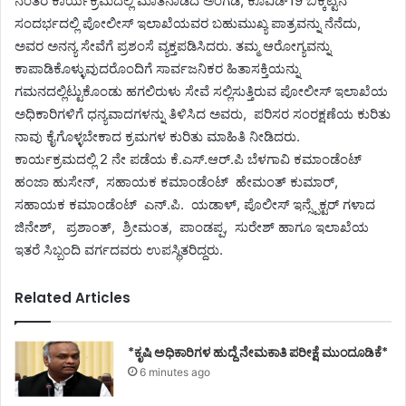
ನಂತರ ಕಾರ್ಯಕ್ರಮದಲ್ಲಿ ಮಾತನಾಡಿದ ಅಂಗಡಿ, ಕೊವಿಡ್19 ಬಿಕ್ಕಟ್ಟಿನ
ಸಂದರ್ಭದಲ್ಲಿ ಪೋಲೀಸ್ ಇಲಾಖೆಯವರ ಬಹುಮುಖ್ಯ ಪಾತ್ರವನ್ನು ನೆನೆದು,
ಅವರ ಅನನ್ಯ ಸೇವೆಗೆ ಪ್ರಶಂಸೆ ವ್ಯಕ್ತಪಡಿಸಿದರು. ತಮ್ಮ ಆರೋಗ್ಯವನ್ನು
ಕಾಪಾಡಿಕೊಳ್ಳುವುದರೊಂದಿಗೆ ಸಾರ್ವಜನಿಕರ ಹಿತಾಸಕ್ತಿಯನ್ನು
ಗಮನದಲ್ಲಿಟ್ಟುಕೊಂಡು ಹಗಲಿರುಳು ಸೇವೆ ಸಲ್ಲಿಸುತ್ತಿರುವ ಪೋಲೀಸ್ ಇಲಾಖೆಯ
ಅಧಿಕಾರಿಗಳಿಗೆ ಧನ್ಯವಾದಗಳನ್ನು ತಿಳಿಸಿದ ಅವರು, ಪರಿಸರ ಸಂರಕ್ಷಣೆಯ ಕುರಿತು
ನಾವು ಕೈಗೊಳ್ಳಬೇಕಾದ ಕ್ರಮಗಳ ಕುರಿತು ಮಾಹಿತಿ ನೀಡಿದರು.
ಕಾರ್ಯಕ್ರಮದಲ್ಲಿ 2 ನೇ ಪಡೆಯ ಕೆ.ಎಸ್.ಆರ್.ಪಿ ಬೆಳಗಾವಿ ಕಮಾಂಡೆಂಟ್
ಹಂಜಾ ಹುಸೇನ್, ಸಹಾಯಕ ಕಮಾಂಡೆಂಟ್ ಹೇಮಂತ್ ಕುಮಾರ್,
ಸಹಾಯಕ ಕಮಾಂಡೆಂಟ್ ಎನ್.ಪಿ. ಯಡಾಳ್, ಪೊಲೀಸ್ ಇನ್ಸ್ಪೆಕ್ಟರ್ ಗಳಾದ
ಜಿನೇಶ್, ಪ್ರಶಾಂತ್, ಶ್ರೀಮಂತ, ಪಾಂಡಪ್ಪ, ಸುರೇಶ್ ಹಾಗೂ ಇಲಾಖೆಯ
ಇತರೆ ಸಿಬ್ಬಂದಿ ವರ್ಗದವರು ಉಪಸ್ಥಿತರಿದ್ದರು.
Related Articles
*ಕೃಷಿ ಅಧಿಕಾರಿಗಳ ಹುದ್ದೆ ನೇಮಕಾತಿ ಪರೀಕ್ಷೆ ಮುಂದೂಡಿಕೆ*
6 minutes ago