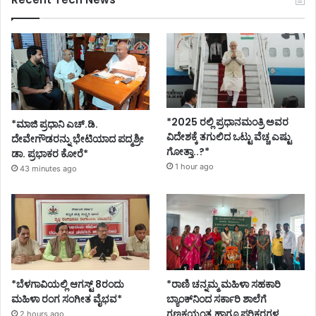
*2025 ರಲ್ಲಿ ಪ್ರಧಾನಮಂತ್ರಿ ಅವರ
*ಮಾಜಿ ಪ್ರಧಾನಿ ಎಚ್.ಡಿ.
ವಿದೇಶಕ್ಕೆ ತಗುಲಿದ ಒಟ್ಟು ವೆಚ್ಚ ಎಷ್ಟು
ದೇವೇಗೌಡರನ್ನು ಭೇಟಿಯಾದ ಪದ್ಮಶ್ರೀ
ಗೋತ್ತಾ..?*
ಡಾ. ಪ್ರಭಾಕರ ಕೋರೆ*
1 hour ago
43 minutes ago
*ಬೆಳಗಾವಿಯಲ್ಲಿ ಆಗಸ್ಟ್ 8ರಂದು
*ರಾಣಿ ಚನ್ನಮ್ಮ ಮಹಿಳಾ ಸಹಕಾರಿ
ಮಹಿಳಾ ರಂಗ ಸಂಗೀತ ವೈಭವ*
ಬ್ಯಾಂಕ್‌ನಿಂದ ಸರ್ಕಾರಿ ಶಾಲೆಗೆ
ಗಣಕಯಂತ್ರ ಹಾಗೂ ಪರಿಕರಗಳ
2 hours ago