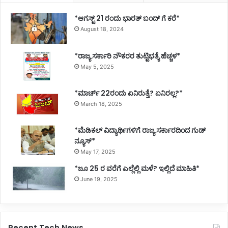
*ಆಗಸ್ಟ್ 21 ರಂದು ಭಾರತ್‌ ಬಂದ್‌ ಗೆ ಕರೆ*
August 18, 2024
*ರಾಜ್ಯ ಸರ್ಕಾರಿ ನೌಕರರ ತುಟ್ಟಿಭತ್ಯೆ ಹೆಚ್ಚಳ*
May 5, 2025
*ಮಾರ್ಚ್ 22ರಂದು ಏನಿರುತ್ತೆ? ಏನಿರಲ್ಲ?*
March 18, 2025
*ಮೆಡಿಕಲ್ ವಿದ್ಯಾರ್ಥಿಗಳಿಗೆ ರಾಜ್ಯ ಸರ್ಕಾರದಿಂದ ಗುಡ್
ನ್ಯೂಸ್*
May 17, 2025
*ಜೂ 25 ರ ವರೆಗೆ ಎಲ್ಲೆಲ್ಲಿ ಮಳೆ? ಇಲ್ಲಿದೆ ಮಾಹಿತಿ*
June 19, 2025
Recent Tech News