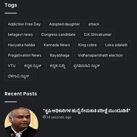
Tags
Addiction Free Day
Adopted daughter
attack
belagavi news
Congress candidate
D.K.Shivakumar
Havyaka habba
Kannada News
King cobra
Loka adalath
Pragativahini News
Rayabhaga
Vidhanaparishath election
VTU
ಕನ್ನಡ ನ್ಯೂಸ್
ಕನ್ನಡ ಸುದ್ದಿ
ಪ್ರಗತಿವಾಹಿನಿ ನ್ಯೂಸ್
ಬೆಳಗಾವಿ ನ್ಯೂಸ್
Recent Posts
*ಕೃಷಿ ಅಧಿಕಾರಿಗಳ ಹುದ್ದೆ ನೇಮಕಾತಿ ಪರೀಕ್ಷೆ ಮುಂದೂಡಿಕೆ*
14 seconds ago