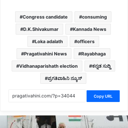
Congress candidate
consuming
D.K.Shivakumar
Kannada News
Loka adalath
officers
Pragativahini News
Rayabhaga
Vidhanaparishath election
ಕನ್ನಡ ಸುದ್ದಿ
ಪ್ರಗತಿವಾಹಿನಿ ನ್ಯೂಸ್
Copy URL