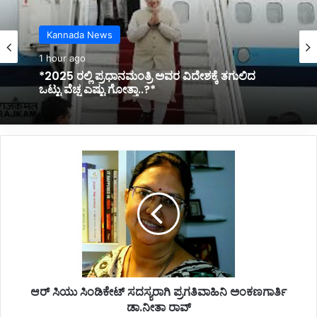
Belagavi News
Kannada News
2 hours ago
1 hour ago
*ಬೆಳಗಾವಿಯಲ್ಲಿ ಆಗಸ್ಟ್ 8ರಂದು ಮಹಿಳಾ ರಂಗ ಸಂಗೀತ
ವೈಭವ*
*2025 ರಲ್ಲಿ ಪ್ರಧಾನಮಂತ್ರಿ ಅವರ ವಿದೇಶಕ್ಕೆ ತಗುಲಿದ
ಆ
ಒಟ್ಟು ವೆಚ್ಚ ಎಷ್ಟು ಗೋತ್ತಾ..?*
ರ್
ಸಿ
ಯು
ಸಿಂ
ಡಿ
ಕೇ
ಟ್
ಸ
ಆರ್ ಸಿಯು ಸಿಂಡಿಕೇಟ್ ಸದಸ್ಯರಾಗಿ ಪ್ರಗತಿವಾಹಿನಿ ಅಂಕಣಗಾರ್ತಿ
ದ
ಡಾ.ನೀತಾ ರಾವ್
ಸ್