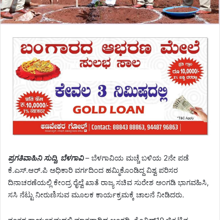
ಪ್ರಗತಿವಾಹಿನಿ ಸುದ್ದಿ, ಬೆಳಗಾವಿ
– ಬೆಳಗಾವಿಯ ಮಚ್ಚೆ ಬಳಿಯ 2ನೇ ಪಡೆ
ಕೆ.ಎಸ್.ಆರ್.ಪಿ ಅಧಿಕಾರಿ ವರ್ಗದಿಂದ ಹಮ್ಮಿಕೊಂಡಿದ್ದ ವಿಶ್ವ ಪರಿಸರ
ದಿನಾಚರಣೆಯಲ್ಲಿ ಕೇಂದ್ರ ರೈಲ್ವೆ ಖಾತೆ ರಾಜ್ಯ ಸಚಿವ ಸುರೇಶ ಅಂಗಡಿ ಭಾಗವಹಿಸಿ,
ಸಸಿ ನೆಟ್ಟು ನೀರುಣಿಸುವ ಮೂಲಕ ಕಾರ್ಯಕ್ರಮಕ್ಕೆ ಚಾಲನೆ ನೀಡಿದರು.