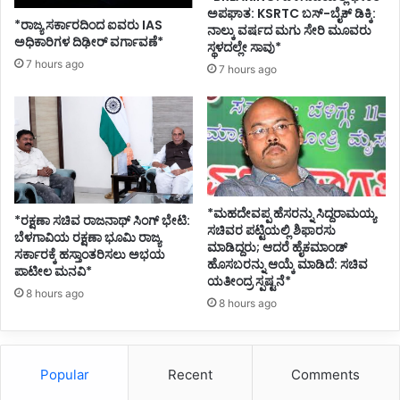
ಅಪಘಾತ: KSRTC ಬಸ್-ಬೈಕ್ ಡಿಕ್ಕಿ:
ಯ
*ರಾಜ್ಯ ಸರ್ಕಾರದಿಂದ ಐವರು IAS
ನಾಲ್ಕು ವರ್ಷದ ಮಗು ಸೇರಿ ಮೂವರು
ವೇ
ಅಧಿಕಾರಿಗಳ ದಿಢೀರ್ ವರ್ಗಾವಣೆ*
ಸ್ಥಳದಲ್ಲೇ ಸಾವು*
ನ
7 hours ago
7 hours ago
ಲ್
ಲ
*ಮಹದೇವಪ್ಪ ಹೆಸರನ್ನು ಸಿದ್ದರಾಮಯ್ಯ
*ರಕ್ಷಣಾ ಸಚಿವ ರಾಜನಾಥ್ ಸಿಂಗ್ ಭೇಟಿ:
ಸಚಿವರ ಪಟ್ಟಿಯಲ್ಲಿ ಶಿಫಾರಸು
ಬೆಳಗಾವಿಯ ರಕ್ಷಣಾ ಭೂಮಿ ರಾಜ್ಯ
ಮಾಡಿದ್ದರು; ಆದರೆ ಹೈಕಮಾಂಡ್
ಸರ್ಕಾರಕ್ಕೆ ಹಸ್ತಾಂತರಿಸಲು ಅಭಯ
ಹೊಸಬರನ್ನು ಆಯ್ಕೆ ಮಾಡಿದೆ: ಸಚಿವ
ಪಾಟೀಲ ಮನವಿ*
ಯತೀಂದ್ರ ಸ್ಪಷ್ಟನೆ*
8 hours ago
8 hours ago
Popular
Recent
Comments