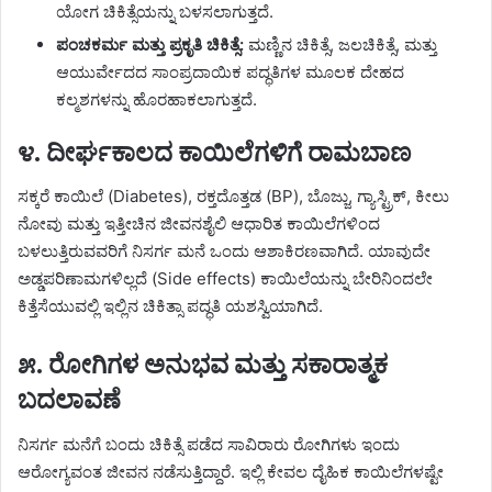
ಯೋಗ ಚಿಕಿತ್ಸೆಯನ್ನು ಬಳಸಲಾಗುತ್ತದೆ.
ಪಂಚಕರ್ಮ ಮತ್ತು ಪ್ರಕೃತಿ ಚಿಕಿತ್ಸೆ:
ಮಣ್ಣಿನ ಚಿಕಿತ್ಸೆ, ಜಲಚಿಕಿತ್ಸೆ, ಮತ್ತು
ಆಯುರ್ವೇದದ ಸಾಂಪ್ರದಾಯಿಕ ಪದ್ಧತಿಗಳ ಮೂಲಕ ದೇಹದ
ಕಲ್ಮಶಗಳನ್ನು ಹೊರಹಾಕಲಾಗುತ್ತದೆ.
​೪. ದೀರ್ಘಕಾಲದ ಕಾಯಿಲೆಗಳಿಗೆ ರಾಮಬಾಣ
​ಸಕ್ಕರೆ ಕಾಯಿಲೆ (Diabetes), ರಕ್ತದೊತ್ತಡ (BP), ಬೊಜ್ಜು, ಗ್ಯಾಸ್ಟ್ರಿಕ್, ಕೀಲು
ನೋವು ಮತ್ತು ಇತ್ತೀಚಿನ ಜೀವನಶೈಲಿ ಆಧಾರಿತ ಕಾಯಿಲೆಗಳಿಂದ
ಬಳಲುತ್ತಿರುವವರಿಗೆ ನಿಸರ್ಗ ಮನೆ ಒಂದು ಆಶಾಕಿರಣವಾಗಿದೆ. ಯಾವುದೇ
ಅಡ್ಡಪರಿಣಾಮಗಳಿಲ್ಲದೆ (Side effects) ಕಾಯಿಲೆಯನ್ನು ಬೇರಿನಿಂದಲೇ
ಕಿತ್ತೆಸೆಯುವಲ್ಲಿ ಇಲ್ಲಿನ ಚಿಕಿತ್ಸಾ ಪದ್ಧತಿ ಯಶಸ್ವಿಯಾಗಿದೆ.
​೫. ರೋಗಿಗಳ ಅನುಭವ ಮತ್ತು ಸಕಾರಾತ್ಮಕ
ಬದಲಾವಣೆ
​ನಿಸರ್ಗ ಮನೆಗೆ ಬಂದು ಚಿಕಿತ್ಸೆ ಪಡೆದ ಸಾವಿರಾರು ರೋಗಿಗಳು ಇಂದು
ಆರೋಗ್ಯವಂತ ಜೀವನ ನಡೆಸುತ್ತಿದ್ದಾರೆ. ಇಲ್ಲಿ ಕೇವಲ ದೈಹಿಕ ಕಾಯಿಲೆಗಳಷ್ಟೇ