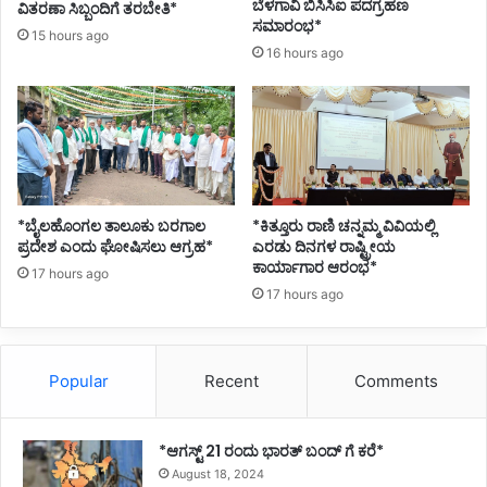
ಬೆಳಗಾವಿ ಬಿಸಿಸಿಐ ಪದಗ್ರಹಣ
ವಿತರಣಾ ಸಿಬ್ಬಂದಿಗೆ ತರಬೇತಿ*
ಸಮಾರಂಭ*
15 hours ago
16 hours ago
*ಬೈಲಹೊಂಗಲ ತಾಲೂಕು ಬರಗಾಲ
*ಕಿತ್ತೂರು ರಾಣಿ ಚನ್ನಮ್ಮ ವಿವಿಯಲ್ಲಿ
ಪ್ರದೇಶ ಎಂದು ಘೋಷಿಸಲು ಆಗ್ರಹ*
ಎರಡು ದಿನಗಳ ರಾಷ್ಟ್ರೀಯ
ಕಾರ್ಯಾಗಾರ ಆರಂಭ*
17 hours ago
17 hours ago
Popular
Recent
Comments
*ಆಗಸ್ಟ್ 21 ರಂದು ಭಾರತ್‌ ಬಂದ್‌ ಗೆ ಕರೆ*
August 18, 2024