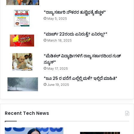
*ರಾಜ್ಯ ಸರ್ಕಾರಿ ನೌಕರರ ತುಟ್ಟಿಭತ್ಯೆ ಹೆಚ್ಚಳ*
May 5, 2025
*ಮಾರ್ಚ್ 22ರಂದು ಏನಿರುತ್ತೆ? ಏನಿರಲ್ಲ?*
March 18, 2025
*ಮೆಡಿಕಲ್ ವಿದ್ಯಾರ್ಥಿಗಳಿಗೆ ರಾಜ್ಯ ಸರ್ಕಾರದಿಂದ ಗುಡ್
ನ್ಯೂಸ್*
May 17, 2025
*ಜೂ 25 ರ ವರೆಗೆ ಎಲ್ಲೆಲ್ಲಿ ಮಳೆ? ಇಲ್ಲಿದೆ ಮಾಹಿತಿ*
June 19, 2025
Recent Tech News