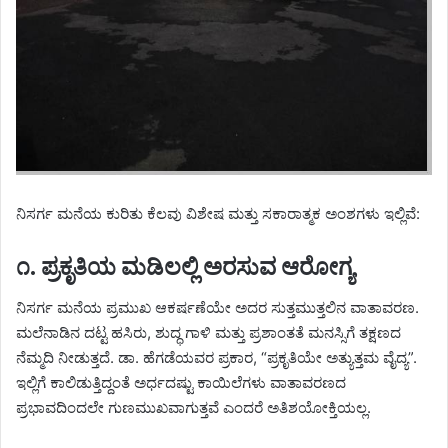
​ನಿಸರ್ಗ ಮನೆಯ ಕುರಿತು ಕೆಲವು ವಿಶೇಷ ಮತ್ತು ಸಕಾರಾತ್ಮಕ ಅಂಶಗಳು ಇಲ್ಲಿವೆ:
​೧. ಪ್ರಕೃತಿಯ ಮಡಿಲಲ್ಲಿ ಅರಸುವ ಆರೋಗ್ಯ
​ನಿಸರ್ಗ ಮನೆಯ ಪ್ರಮುಖ ಆಕರ್ಷಣೆಯೇ ಅದರ ಸುತ್ತಮುತ್ತಲಿನ ವಾತಾವರಣ.
ಮಲೆನಾಡಿನ ದಟ್ಟ ಹಸಿರು, ಶುದ್ಧ ಗಾಳಿ ಮತ್ತು ಪ್ರಶಾಂತತೆ ಮನಸ್ಸಿಗೆ ತಕ್ಷಣದ
ನೆಮ್ಮದಿ ನೀಡುತ್ತದೆ. ಡಾ. ಹೆಗಡೆಯವರ ಪ್ರಕಾರ, “ಪ್ರಕೃತಿಯೇ ಅತ್ಯುತ್ತಮ ವೈದ್ಯ”.
ಇಲ್ಲಿಗೆ ಕಾಲಿಡುತ್ತಿದ್ದಂತೆ ಅರ್ಧದಷ್ಟು ಕಾಯಿಲೆಗಳು ವಾತಾವರಣದ
ಪ್ರಭಾವದಿಂದಲೇ ಗುಣಮುಖವಾಗುತ್ತವೆ ಎಂದರೆ ಅತಿಶಯೋಕ್ತಿಯಲ್ಲ.