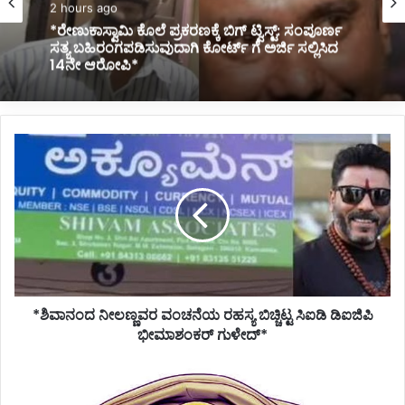
2 hours ago
*ಬೈಕ್ ಸವಾರನ ಮೇಲೆ ದರ್ಪ ತೋರಿದ ನ್ಯಾಯಾಧೀಶೆಯ
ವರ್ಗಾವಣೆ*
*ಶಿವಾನಂದ
ನೀಲಣ್ಣವರ
ವಂಚನೆಯ
ರಹಸ್ಯ
ಬಿಚ್ಚಿಟ್ಟ
ಸಿಐಡಿ
ಡಿಐಜಿಪಿ
ಭೀಮಾಶಂಕರ್
ಗುಳೇದ್*
*ಶಿವಾನಂದ ನೀಲಣ್ಣವರ ವಂಚನೆಯ ರಹಸ್ಯ ಬಿಚ್ಚಿಟ್ಟ ಸಿಐಡಿ ಡಿಐಜಿಪಿ
ಭೀಮಾಶಂಕರ್ ಗುಳೇದ್*
*IAS
ಅಧಿಕಾರಿಗಳ