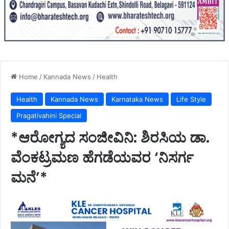
Home
/
Kannada News
/
Health
Health
Kannada News
Karnataka News
Life Style
Pragativahini Special
*ಆರೋಗ್ಯದ ಸಂಜೀವಿನಿ: ಶಿರಸಿಯ ಡಾ.
ವೆಂಕಟ್ರಮಣ ಹೆಗಡೆಯವರ ‘ನಿಸರ್ಗ
ಮನೆ’*