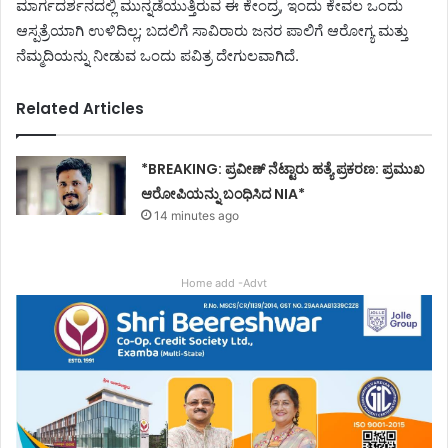
ಮಾರ್ಗದರ್ಶನದಲ್ಲಿ ಮುನ್ನಡೆಯುತ್ತಿರುವ ಈ ಕೇಂದ್ರ, ಇಂದು ಕೇವಲ ಒಂದು
ಆಸ್ಪತ್ರೆಯಾಗಿ ಉಳಿದಿಲ್ಲ; ಬದಲಿಗೆ ಸಾವಿರಾರು ಜನರ ಪಾಲಿಗೆ ಆರೋಗ್ಯ ಮತ್ತು
ನೆಮ್ಮದಿಯನ್ನು ನೀಡುವ ಒಂದು ಪವಿತ್ರ ದೇಗುಲವಾಗಿದೆ.
Related Articles
*BREAKING: ಪ್ರವೀಣ್ ನೆಟ್ಟಾರು ಹತ್ಯೆ ಪ್ರಕರಣ: ಪ್ರಮುಖ
ಆರೋಪಿಯನ್ನು ಬಂಧಿಸಿದ NIA*
14 minutes ago
Home add -Advt