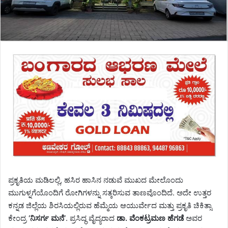
​ಪ್ರಕೃತಿಯ ಮಡಿಲಲ್ಲಿ, ಹಸಿರ ಹಾಸಿನ ನಡುವೆ ಮುಖದ ಮೇಲೊಂದು
ಮುಗುಳ್ನಗೆಯೊಂದಿಗೆ ರೋಗಿಗಳನ್ನು ಸತ್ಕರಿಸುವ ತಾಣವೊಂದಿದೆ. ಅದೇ ಉತ್ತರ
ಕನ್ನಡ ಜಿಲ್ಲೆಯ ಶಿರಸಿಯಲ್ಲಿರುವ ಹೆಮ್ಮೆಯ ಆಯುರ್ವೇದ ಮತ್ತು ಪ್ರಕೃತಿ ಚಿಕಿತ್ಸಾ
ಕೇಂದ್ರ
‘ನಿಸರ್ಗ ಮನೆ’
. ಪ್ರಸಿದ್ಧ ವೈದ್ಯರಾದ
ಡಾ. ವೆಂಕಟ್ರಮಣ ಹೆಗಡೆ
ಅವರ