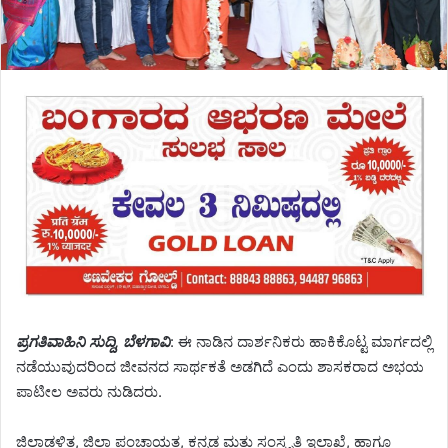
ಪ್ರಗತಿವಾಹಿನಿ ಸುದ್ದಿ, ಬೆಳಗಾವಿ
: ಈ ನಾಡಿನ ದಾರ್ಶನಿಕರು ಹಾಕಿಕೊಟ್ಟ ಮಾರ್ಗದಲ್ಲಿ
ನಡೆಯುವುದರಿಂದ ಜೀವನದ ಸಾರ್ಥಕತೆ ಅಡಗಿದೆ ಎಂದು ಶಾಸಕರಾದ ಅಭಯ
ಪಾಟೀಲ ಅವರು ನುಡಿದರು.
ಜಿಲ್ಲಾಡಳಿತ, ಜಿಲ್ಲಾ ಪಂಚಾಯತ, ಕನ್ನಡ ಮತ್ತು ಸಂಸ್ಕೃತಿ ಇಲಾಖೆ, ಹಾಗೂ