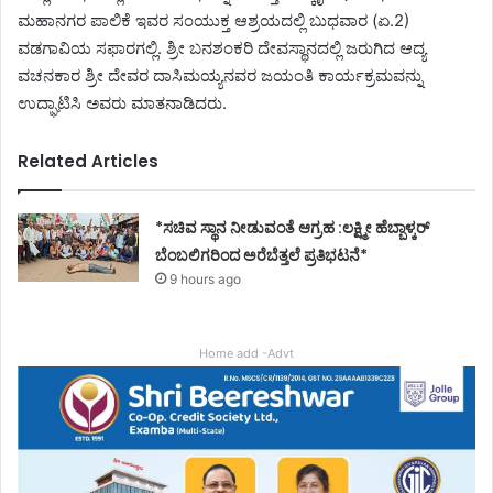
ಮಹಾನಗರ ಪಾಲಿಕೆ ಇವರ ಸಂಯುಕ್ತ ಆಶ್ರಯದಲ್ಲಿ ಬುಧವಾರ (ಏ.2)
ವಡಗಾವಿಯ ಸಫಾರಗಲ್ಲಿ. ಶ್ರೀ ಬನಶಂಕರಿ ದೇವಸ್ಥಾನದಲ್ಲಿ ಜರುಗಿದ ಆದ್ಯ
ವಚನಕಾರ ಶ್ರೀ ದೇವರ ದಾಸಿಮಯ್ಯನವರ ಜಯಂತಿ ಕಾರ್ಯಕ್ರಮವನ್ನು
ಉದ್ಘಾಟಿಸಿ ಅವರು ಮಾತನಾಡಿದರು.
Related Articles
*ಸಚಿವ ಸ್ಥಾನ ನೀಡುವಂತೆ ಆಗ್ರಹ :ಲಕ್ಷ್ಮೀ ಹೆಬ್ಬಾಳ್ಕರ್
ಬೆಂಬಲಿಗರಿಂದ ಅರೆಬೆತ್ತಲೆ ಪ್ರತಿಭಟನೆ*
9 hours ago
Home add -Advt