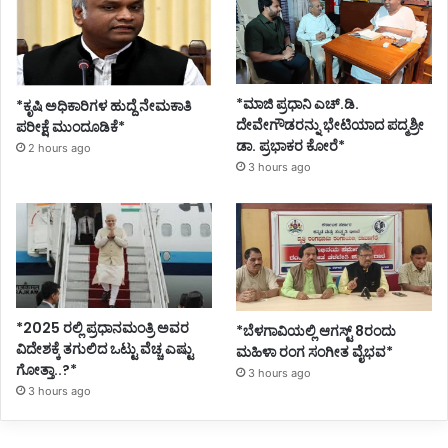
*ಮಾಜಿ ಪ್ರಧಾನಿ ಎಚ್.ಡಿ.
*ಕೃಷಿ ಅಧಿಕಾರಿಗಳ ಹುದ್ದೆ ನೇಮಕಾತಿ
ದೇವೇಗೌಡರನ್ನು ಭೇಟಿಯಾದ ಪದ್ಮಶ್ರೀ
ಪರೀಕ್ಷೆ ಮುಂದೂಡಿಕೆ*
ಡಾ. ಪ್ರಭಾಕರ ಕೋರೆ*
2 hours ago
3 hours ago
*2025 ರಲ್ಲಿ ಪ್ರಧಾನಮಂತ್ರಿ ಅವರ
*ಬೆಳಗಾವಿಯಲ್ಲಿ ಆಗಸ್ಟ್ 8ರಂದು
ವಿದೇಶಕ್ಕೆ ತಗುಲಿದ ಒಟ್ಟು ವೆಚ್ಚ ಎಷ್ಟು
ಮಹಿಳಾ ರಂಗ ಸಂಗೀತ ವೈಭವ*
ಗೋತ್ತಾ..?*
3 hours ago
3 hours ago