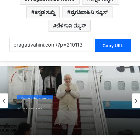
ಕನ್ನಡ ಸುದ್ದಿ
ಪ್ರಗತಿವಾಹಿನಿ ನ್ಯೂಸ್
ಬೆಳಗಾವಿ ನ್ಯೂಸ್
Copy URL
Kannada News
12 hours ago
*2025 ರಲ್ಲಿ ಪ್ರಧಾನಮಂತ್ರಿ ಅವರ ವಿದೇಶಕ್ಕೆ ತಗುಲಿದ
ಒಟ್ಟು ವೆಚ್ಚ ಎಷ್ಟು ಗೋತ್ತಾ..?*