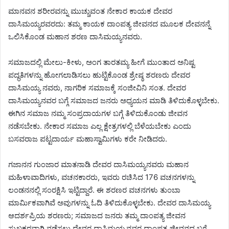
ಮಾನವನ ಶರೀರವನ್ನು ಮುಚ್ಚುವಂತ ನೇಕಾರ ಕಾಯಕ ದೇವರ
ದಾಸಿಮಯ್ಯರವರದು: ತಮ್ಮ ಕಾಯಕ ದಾಂಪತ್ಯ ಜೀವನದ ಮೂಲಕ ದೇವನನ್ನೆ
ಒಲಿಸಿಕೊಂಡ ಮಹಾನ ಶರಣ ದಾಸಿಮಯ್ಯನವರು.
ಸಮಾಜದಲ್ಲಿ ಮೇಲು-ಕೀಳು, ಅಂಗ ತಾರತಮ್ಯ ಹೀಗೆ ಮುಂತಾದ ಅನಿಷ್ಟ
ಪದ್ಧತಿಗಳನ್ನು ಹೋಗಲಾಡಿಸಲು ಹುಟ್ಟಿಕೊಂಡ ಶ್ರೇಷ್ಠ ಶರಣರು ದೇವರ
ದಾಸಿಮಯ್ಯ ನವರು, ನಾಗರಿಕ ಸಮಾಜಕ್ಕೆ ಸಂಜೀವಿನಿ ಸಂತ. ದೇವರ
ದಾಸಿಮಯ್ಯನವರ ಬಗ್ಗೆ ಸಮಾಜದ ಜನರು ಅಧ್ಯಯನ ಮಾಡಿ ತಿಳಿದುಕೊಳ್ಳಬೇಕು.
ಈಗಿನ ಸಮಾಜ ನಮ್ಮ ಸಂಪ್ರದಾಯಗಳ ಬಗ್ಗೆ ತಿಳಿದುಕೊಂಡು ಜೀವನ
ನಡೆಸಬೇಕು. ನೇಕಾರ ಸಮಾಜ ಎಲ್ಲ ಕ್ಷೇತ್ರಗಳಲ್ಲಿ ಬೆಳೆಯಬೇಕು ಎಂದು
ಬಸವರಾಜ ಪಟ್ಟದಾರ್ಯ ಮಹಾಸ್ವಾಮಿಗಳು ಕರೇ ನೀಡಿದರು.
ಗಜಾನನ ಗುಂಜಾರ ಮಾತನಾಡಿ ದೇವರ ದಾಸಿಮಯ್ಯನವರು ಮಹಾನ
ಮಹಿಳಾವಾದಿಗಳು, ವಚನಕಾರರು, ಇವರು ರಚಿಸಿದ 176 ವಚನಗಳನ್ನು
ಲಂಡನನಲ್ಲಿ ಸಂರಕ್ಷಿಸಿ ಇಟ್ಟಿದ್ದಾರೆ. ಈ ಶರಣರ ವಚನಗಳು ತುಂಬಾ
ಮಾರ್ಮಿಕವಾಗಿವೆ ಅವುಗಳನ್ನು ಓದಿ ತಿಳಿದುಕೊಳ್ಳಬೇಕು. ದೇವರ ದಾಸಿಮಯ್ಯ
ಆದರ್ಶಪ್ರಿಯ ಶರಣರು; ಸಮಾಜದ ಜನರು ತಮ್ಮ ದಾಂಪತ್ಯ ಜೀವನ
ಸುಖಕರವಾಗಿ ನಡೆಸಲು ದೇವರ ದಾಸಿಮಯ್ಯನವರ ದಾಂಪತ್ಯ ಜೀವನದ ಬಗ್ಗೆ