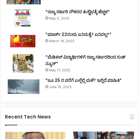
*ರಾಜ್ಯ ಸರ್ಕಾರಿ ನೌಕರರ ತುಟ್ಟಿಭತ್ಯೆ ಹೆಚ್ಚಳ*
May 5, 2025
*ಮಾರ್ಚ್ 22ರಂದು ಏನಿರುತ್ತೆ? ಏನಿರಲ್ಲ?*
March 18, 2025
*ಮೆಡಿಕಲ್ ವಿದ್ಯಾರ್ಥಿಗಳಿಗೆ ರಾಜ್ಯ ಸರ್ಕಾರದಿಂದ ಗುಡ್
ನ್ಯೂಸ್*
May 17, 2025
*ಜೂ 25 ರ ವರೆಗೆ ಎಲ್ಲೆಲ್ಲಿ ಮಳೆ? ಇಲ್ಲಿದೆ ಮಾಹಿತಿ*
June 19, 2025
Recent Tech News