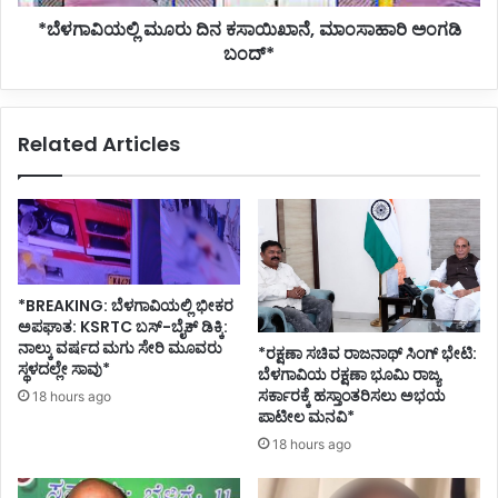
*ಬೆಳಗಾವಿಯಲ್ಲಿ ಮೂರು ದಿನ ಕಸಾಯಿಖಾನೆ, ಮಾಂಸಾಹಾರಿ ಅಂಗಡಿ
ಬಂದ್*
Related Articles
*BREAKING: ಬೆಳಗಾವಿಯಲ್ಲಿ ಭೀಕರ
ಅಪಘಾತ: KSRTC ಬಸ್-ಬೈಕ್ ಡಿಕ್ಕಿ:
ನಾಲ್ಕು ವರ್ಷದ ಮಗು ಸೇರಿ ಮೂವರು
*ರಕ್ಷಣಾ ಸಚಿವ ರಾಜನಾಥ್ ಸಿಂಗ್ ಭೇಟಿ:
ಸ್ಥಳದಲ್ಲೇ ಸಾವು*
ಬೆಳಗಾವಿಯ ರಕ್ಷಣಾ ಭೂಮಿ ರಾಜ್ಯ
ಸರ್ಕಾರಕ್ಕೆ ಹಸ್ತಾಂತರಿಸಲು ಅಭಯ
18 hours ago
ಪಾಟೀಲ ಮನವಿ*
18 hours ago