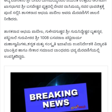
ಆದ್ಯ ವಚನಕಾರ ಶ್ರೀ ದೇವರ ದಾಸಿಮಯ್ಯನವರ ಜಯಂತಿ ಉತ್ಸವದ ಅಂಗವಾಗಿ
ಖಾಸಭಾಗದ ಶ್ರೀ ಬಸವೇಶ್ವರ ವೃತ್ತದಲ್ಲಿ ದೇವರ ದಾಸಿಮಯ್ಯ ನವರ ಭಾವಚಿತ್ರಕ್ಕೆ
ಪೂಜೆ ಸಲ್ಲಿಸಿ ಶಾಸಕರಾದ ಅಭಯ ಪಾಟೀಲ ಅವರು ಮೆರವಣಿಗೆಗೆ ಚಾಲನೆ
ನೀಡಿದರು.
ಶಾಸಕರಾದ ಅಭಯ ಪಾಟೀಲ, ಗುಳೇದಗುಡ್ಡದ ಶ್ರೀ ಗುರುಸಿದ್ಧೇಶ್ವರ ಬೃಹನ್ಮಠ,
ಪಟ್ಟಸಾಲಿ ಗುರುಪೀಠದ ಶ್ರೀ 1008 ಬಸವರಾಜ ಪಟ್ಟದಾರ್ಯ
ಮಹಾಸ್ವಾಮಿಗಳು,ಕನ್ನಡ ಮತ್ತು ಸಂಸ್ಕೃತಿ ಇಲಾಖೆಯ ಉಪನಿರ್ದೇಶಕಿ ವಿದ್ಯಾವತಿ
ಭಜಂತ್ರಿವ ಹಾಗೂ ನೇಕಾರ ಸಮಾಜದ ಬಾಂಧವರು ಭವ್ಯ ಮೆರವಣಿಗೆಯಲ್ಲಿ
ಉಪಸ್ಥಿತರಿದ್ದರು.