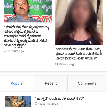
*ಮಹದೇವಪ್ಪ ಹೆಸರನ್ನು ಸಿದ್ದರಾಮಯ್ಯ
ಸಚಿವರ ಪಟ್ಟಿಯಲ್ಲಿ ಶಿಫಾರಸು
ಮಾಡಿದ್ದರು; ಆದರೆ ಹೈಕಮಾಂಡ್
ಹೊಸಬರನ್ನು ಆಯ್ಕೆ ಮಾಡಿದೆ: ಸಚಿವ
ಯತೀಂದ್ರ ಸ್ಪಷ್ಟನೆ*
*ಸಿಗರೇಟ್ ಸೇದಲು ಜಾಗ ಕೊಡಿ, ನಿಮ್ಮ
19 hours ago
ಫೋನ್ ನಂಬರ್ ಕೊಡಿ ಎಂದು ಡೆಲಿವರಿ
ಬಾಯ್ ನಿಂದ ಯುವತಿಗೆ ಕಿರುಕುಳ*
19 hours ago
Popular
Recent
Comments
*ಆಗಸ್ಟ್ 21 ರಂದು ಭಾರತ್‌ ಬಂದ್‌ ಗೆ ಕರೆ*
August 18, 2024