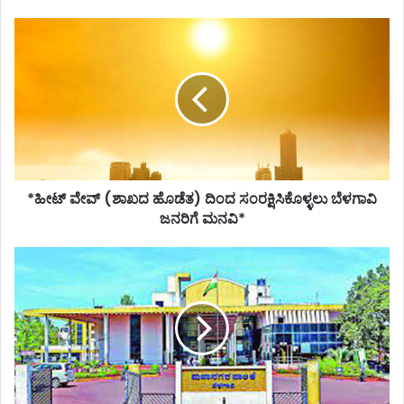
*ಹೀಟ್
ವೇವ್
(ಶಾಖದ
ಹೊಡೆತ)
ದಿಂದ
ಸಂರಕ್ಷಿಸಿಕೊಳ್ಳಲು
ಬೆಳಗಾವಿ
ಜನರಿಗೆ
ಮನವಿ*
*ಹೀಟ್ ವೇವ್ (ಶಾಖದ ಹೊಡೆತ) ದಿಂದ ಸಂರಕ್ಷಿಸಿಕೊಳ್ಳಲು ಬೆಳಗಾವಿ
ಜನರಿಗೆ ಮನವಿ*
*ಬೆಳಗಾವಿಯಲ್ಲಿ
ಮೂರು
ದಿನ
ಕಸಾಯಿಖಾನೆ,
ಮಾಂಸಾಹಾರಿ
ಅಂಗಡಿ
ಬಂದ್*