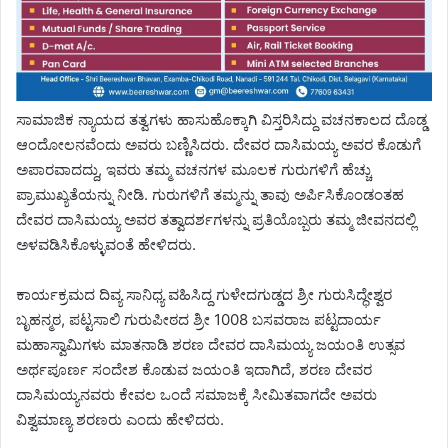
ಸಾಮಾಜಿಕ ನ್ಯಾಯದ ತತ್ವಗಳು ಹಾಸುಹೊಕ್ಕಾಗಿ ವಿಸ್ತರಿಸಿದ್ದು ವಚನಕಾಲದ ದೊಡ್ಡ
ಆಂದೋಲನವೆಂದು ಅವರು ಬಣ್ಣಿಸಿದರು. ದೇವರ ದಾಸಿಮಯ್ಯ ಅವರ ಕೊಡುಗೆ
ಅಪಾರವಾದದ್ದು, ಇವರು ತಮ್ಮ ವಚನಗಳ ಮೂಲಕ ಗುರುಗಳಿಗೆ ಹೆಚ್ಚು
ಪ್ರಾಮುಖ್ಯತೆಯನ್ನು ನೀಡಿ. ಗುರುಗಳಿಗೆ ತಮ್ಮನ್ನು ತಾವು ಅರ್ಪಿಸಿಕೊಂಡಂತಹ
ದೇವರ ದಾಸಿಮಯ್ಯ ಅವರ ತತ್ವಾದರ್ಶಗಳನ್ನು ಪ್ರತಿಯೊಬ್ಬರು ತಮ್ಮ ಜೀವನದಲ್ಲಿ
ಅಳವಡಿಸಿಕೊಳ್ಳುವಂತೆ ಹೇಳಿದರು.
ಕಾರ್ಯಕ್ರಮದ ದಿವ್ಯ ಸಾನಿಧ್ಯ ವಹಿಸಿದ್ದ ಗುಳೇದಗುಡ್ಡದ ಶ್ರೀ ಗುರುಸಿದ್ಧೇಶ್ವರ
ಬೃಹನ್ಮಠ, ಪಟ್ಟಸಾಲಿ ಗುರುಪೀಠದ ಶ್ರೀ 1008 ಬಸವರಾಜ ಪಟ್ಟದಾರ್ಯ
ಮಹಾಸ್ವಾಮಿಗಳು ಮಾತನಾಡಿ ಶರಣ ದೇವರ ದಾಸಿಮಯ್ಯ ಜಯಂತಿ ಉತ್ಸವ
ಅರ್ಥಪೂರ್ಣ ಸಂದೇಶ ಕೊಡುವ ಜಯಂತಿ ಇದಾಗಿದೆ, ಶರಣ ದೇವರ
ದಾಸಿಮಯ್ಯನವರು ಕೇವಲ ಒಂದೆ ಸಮಾಜಕ್ಕೆ ಸೀಮಿತವಾಗದೇ ಅವರು
ವಿಶ್ವಮಾಣ್ಯ ಶರಣರು ಎಂದು ಹೇಳಿದರು.