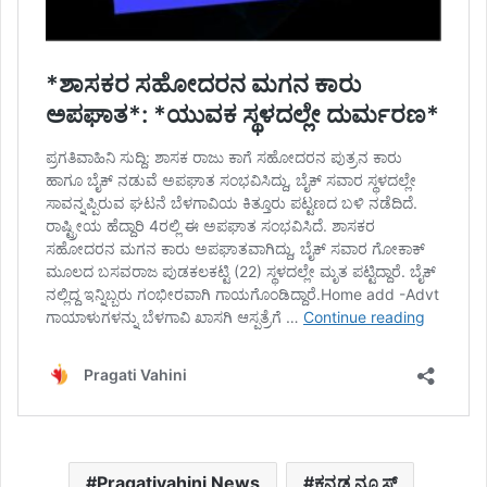
Pragativahini News
ಕನ್ನಡ ನ್ಯೂಸ್