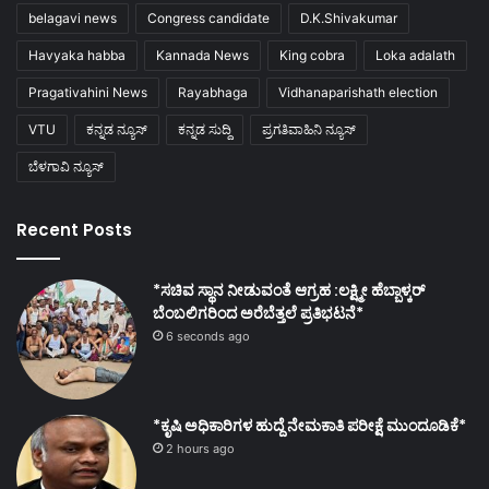
belagavi news
Congress candidate
D.K.Shivakumar
Havyaka habba
Kannada News
King cobra
Loka adalath
Pragativahini News
Rayabhaga
Vidhanaparishath election
VTU
ಕನ್ನಡ ನ್ಯೂಸ್
ಕನ್ನಡ ಸುದ್ದಿ
ಪ್ರಗತಿವಾಹಿನಿ ನ್ಯೂಸ್
ಬೆಳಗಾವಿ ನ್ಯೂಸ್
Recent Posts
*ಸಚಿವ ಸ್ಥಾನ ನೀಡುವಂತೆ ಆಗ್ರಹ :ಲಕ್ಷ್ಮೀ ಹೆಬ್ಬಾಳ್ಕರ್
ಬೆಂಬಲಿಗರಿಂದ ಅರೆಬೆತ್ತಲೆ ಪ್ರತಿಭಟನೆ*
6 seconds ago
*ಕೃಷಿ ಅಧಿಕಾರಿಗಳ ಹುದ್ದೆ ನೇಮಕಾತಿ ಪರೀಕ್ಷೆ ಮುಂದೂಡಿಕೆ*
2 hours ago