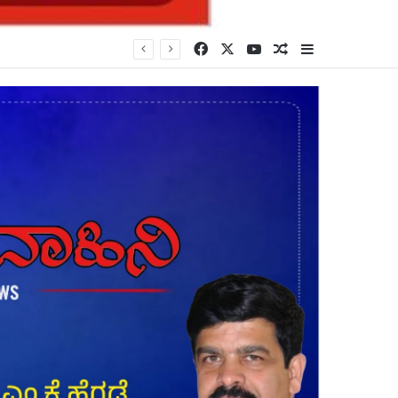
Facebook
X
YouTube
Random Article
Sidebar