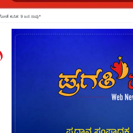
ೇಲೆ ಲೈಂಗಿಕ ದೌರ್ಜನ್ಯ ಪ್ರಕರಣ: ತರುಣ್ ತೇಜ್ ಪಾಲ್ ದೋಷಿ*