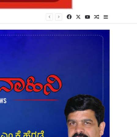
Facebook
X
YouTube
Random Article
Sidebar