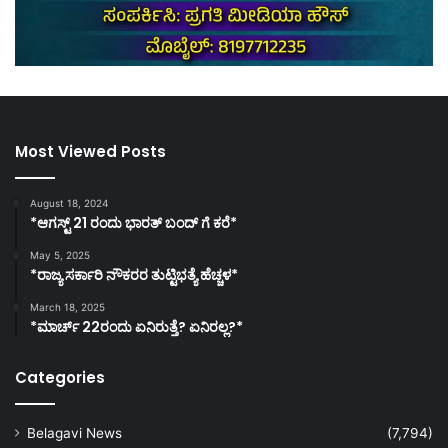
Most Viewed Posts
August 18, 2024
*ಆಗಸ್ಟ್ 21 ರಂದು ಭಾರತ್‌ ಬಂದ್‌ ಗೆ ಕರೆ*
May 5, 2025
*ರಾಜ್ಯ ಸರ್ಕಾರಿ ನೌಕರರ ತುಟ್ಟಿಭತ್ಯೆ ಹೆಚ್ಚಳ*
March 18, 2025
*ಮಾರ್ಚ್ 22ರಂದು ಏನಿರುತ್ತೆ? ಏನಿರಲ್ಲ?*
Categories
Belagavi News
(7,794)