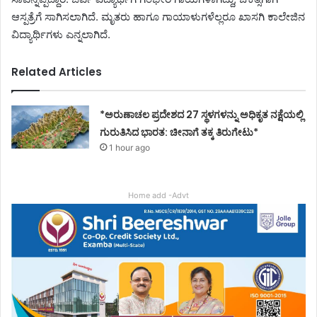
ಆಸ್ಪತ್ರೆಗೆ ಸಾಗಿಸಲಾಗಿದೆ. ಮೃತರು ಹಾಗೂ ಗಾಯಾಳುಗಳೆಲ್ಲರೂ ಖಾಸಗಿ ಕಾಲೇಜಿನ
ವಿದ್ಯಾರ್ಥಿಗಳು ಎನ್ನಲಾಗಿದೆ.
Related Articles
*ಅರುಣಾಚಲ ಪ್ರದೇಶದ 27 ಸ್ಥಳಗಳನ್ನು ಅಧಿಕೃತ ನಕ್ಷೆಯಲ್ಲಿ
ಗುರುತಿಸಿದ ಭಾರತ: ಚೀನಾಗೆ ತಕ್ಕ ತಿರುಗೇಟು*
1 hour ago
Home add -Advt