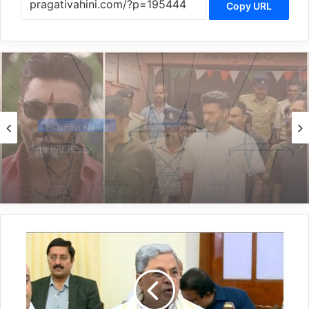
Copy URL
Belagavi News
19 hours ago
*ಶಿವಾನಂದ ನಿಲಣ್ಣವರ ಮನೆ ಮೇಲೆ ಇಡಿ ದಾಳಿ*
ಕಾಮಗಾರಿಯಲ್ಲಿ
ಮುಸ್ಲಿಂ
ಮೀಸಲಾತಿ
ಸುದ್ದಿಗೆ
ಸಿಎಂ
ಕಚೇರಿ