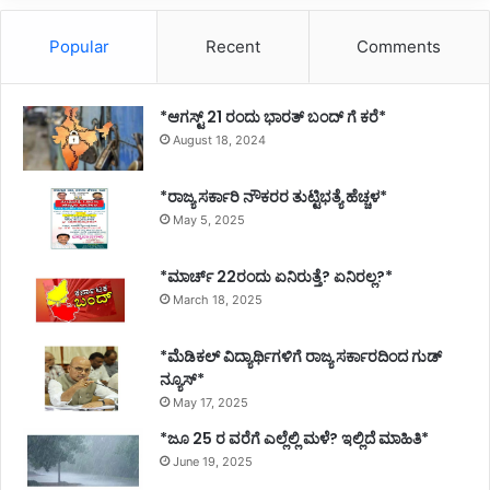
Popular
Recent
Comments
*ಆಗಸ್ಟ್ 21 ರಂದು ಭಾರತ್‌ ಬಂದ್‌ ಗೆ ಕರೆ*
August 18, 2024
*ರಾಜ್ಯ ಸರ್ಕಾರಿ ನೌಕರರ ತುಟ್ಟಿಭತ್ಯೆ ಹೆಚ್ಚಳ*
May 5, 2025
*ಮಾರ್ಚ್ 22ರಂದು ಏನಿರುತ್ತೆ? ಏನಿರಲ್ಲ?*
March 18, 2025
*ಮೆಡಿಕಲ್ ವಿದ್ಯಾರ್ಥಿಗಳಿಗೆ ರಾಜ್ಯ ಸರ್ಕಾರದಿಂದ ಗುಡ್
ನ್ಯೂಸ್*
May 17, 2025
*ಜೂ 25 ರ ವರೆಗೆ ಎಲ್ಲೆಲ್ಲಿ ಮಳೆ? ಇಲ್ಲಿದೆ ಮಾಹಿತಿ*
June 19, 2025