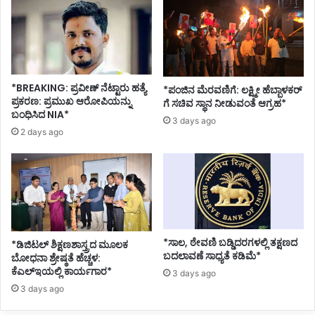
*BREAKING: ಪ್ರವೀಣ್ ನೆಟ್ಟಾರು ಹತ್ಯೆ
*ಪಂಜಿನ ಮೆರವಣಿಗೆ: ಲಕ್ಷ್ಮೀ ಹೆಬ್ಬಾಳಕರ್
ಪ್ರಕರಣ: ಪ್ರಮುಖ ಆರೋಪಿಯನ್ನು
ಗೆ ಸಚಿವ ಸ್ಥಾನ ನೀಡುವಂತೆ ಆಗ್ರಹ*
ಬಂಧಿಸಿದ NIA*
3 days ago
2 days ago
*ಸಾಲ, ಠೇವಣಿ ಬಡ್ಡಿದರಗಳಲ್ಲಿ ತಕ್ಷಣದ
*ಡಿಜಿಟಲ್ ಶಿಕ್ಷಣಶಾಸ್ತ್ರದ ಮೂಲಕ
ಬದಲಾವಣೆ ಸಾಧ್ಯತೆ ಕಡಿಮೆ*
ಬೋಧನಾ ಶ್ರೇಷ್ಠತೆ ಹೆಚ್ಚಳ:
ಕೆಎಲ್ಇಯಲ್ಲಿ ಕಾರ್ಯಗಾರ*
3 days ago
3 days ago