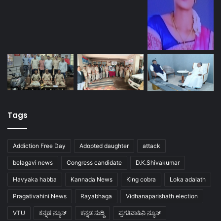
Tags
Addiction Free Day
Adopted daughter
attack
belagavi news
Congress candidate
D.K.Shivakumar
Havyaka habba
Kannada News
King cobra
Loka adalath
Pragativahini News
Rayabhaga
Vidhanaparishath election
VTU
ಕನ್ನಡ ನ್ಯೂಸ್
ಕನ್ನಡ ಸುದ್ದಿ
ಪ್ರಗತಿವಾಹಿನಿ ನ್ಯೂಸ್