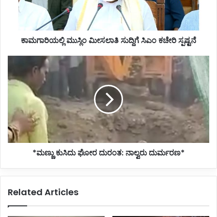
ಸ್ಪಷ್ಟನೆ
ಕಾಮಗಾರಿಯಲ್ಲಿ ಮುಸ್ಲಿಂ ಮೀಸಲಾತಿ ಸುದ್ದಿಗೆ ಸಿಎಂ ಕಚೇರಿ ಸ್ಪಷ್ಟನೆ
*ಮಣ್ಣು
ಕುಸಿದು
ಘೋರ
ದುರಂತ:
ನಾಲ್ವರು
ದುರ್ಮರಣ*
*ಮಣ್ಣು ಕುಸಿದು ಘೋರ ದುರಂತ: ನಾಲ್ವರು ದುರ್ಮರಣ*
Related Articles