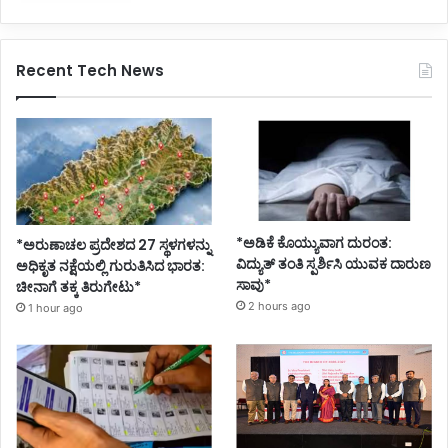
Recent Tech News
*ಅಡಿಕೆ ಕೊಯ್ಯುವಾಗ ದುರಂತ:
*ಅರುಣಾಚಲ ಪ್ರದೇಶದ 27 ಸ್ಥಳಗಳನ್ನು
ವಿದ್ಯುತ್ ತಂತಿ ಸ್ಪರ್ಶಿಸಿ ಯುವಕ ದಾರುಣ
ಅಧಿಕೃತ ನಕ್ಷೆಯಲ್ಲಿ ಗುರುತಿಸಿದ ಭಾರತ:
ಸಾವು*
ಚೀನಾಗೆ ತಕ್ಕ ತಿರುಗೇಟು*
2 hours ago
1 hour ago