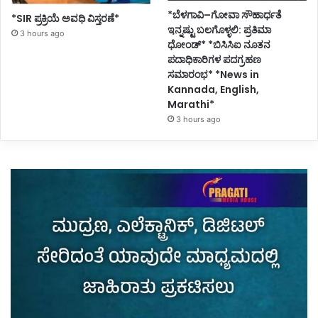
*ಬೆಳಗಾವಿ–ಗೋವಾ ಸೌಹಾರ್ಧತೆ
*SIR ಪ್ರಕ್ರಿಯೆ ಅವಧಿ ವಿಸ್ತರಣೆ*
ಇನ್ನಷ್ಟು ಬಲಗೊಳ್ಳಲಿ: ಪ್ರತಿಮಾ
3 hours ago
ಧೋಂಡ್* *ಬಿಸಿಸಿಐ ನೂತನ
ಪದಾಧಿಕಾರಿಗಳ ಪದಗ್ರಹಣ
ಸಮಾರಂಭ* *News in
Kannada, English,
Marathi*
3 hours ago