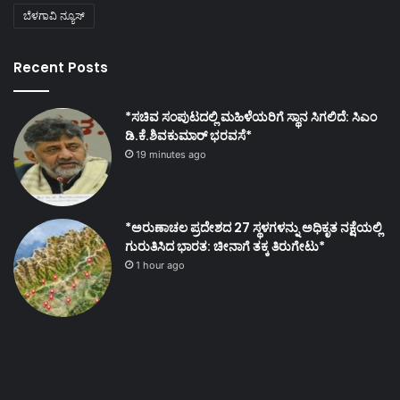
ಬೆಳಗಾವಿ ನ್ಯೂಸ್
Recent Posts
*ಸಚಿವ ಸಂಪುಟದಲ್ಲಿ ಮಹಿಳೆಯರಿಗೆ ಸ್ಥಾನ ಸಿಗಲಿದೆ: ಸಿಎಂ
ಡಿ.ಕೆ.ಶಿವಕುಮಾರ್ ಭರವಸೆ*
19 minutes ago
*ಅರುಣಾಚಲ ಪ್ರದೇಶದ 27 ಸ್ಥಳಗಳನ್ನು ಅಧಿಕೃತ ನಕ್ಷೆಯಲ್ಲಿ
ಗುರುತಿಸಿದ ಭಾರತ: ಚೀನಾಗೆ ತಕ್ಕ ತಿರುಗೇಟು*
1 hour ago