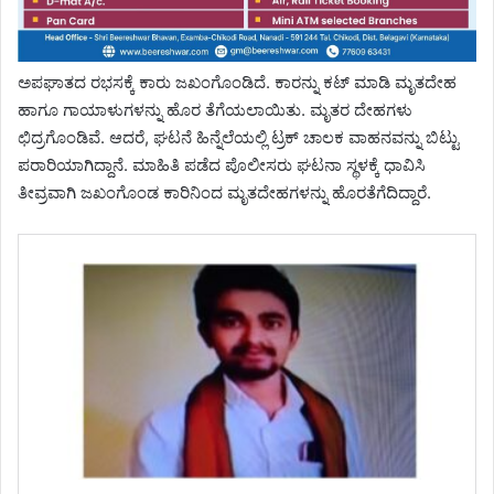
ಅಪಘಾತದ ರಭಸಕ್ಕೆ ಕಾರು ಜಖಂಗೊಂಡಿದೆ. ಕಾರನ್ನು ಕಟ್ ಮಾಡಿ ಮೃತದೇಹ
ಹಾಗೂ ಗಾಯಾಳುಗಳನ್ನು ಹೊರ ತೆಗೆಯಲಾಯಿತು. ಮೃತರ ದೇಹಗಳು
ಛಿದ್ರಗೊಂಡಿವೆ. ಆದರೆ, ಘಟನೆ ಹಿನ್ನೆಲೆಯಲ್ಲಿ ಟ್ರಕ್ ಚಾಲಕ ವಾಹನವನ್ನು ಬಿಟ್ಟು
ಪರಾರಿಯಾಗಿದ್ದಾನೆ. ಮಾಹಿತಿ ಪಡೆದ ಪೊಲೀಸರು ಘಟನಾ ಸ್ಥಳಕ್ಕೆ ಧಾವಿಸಿ
ತೀವ್ರವಾಗಿ ಜಖಂಗೊಂಡ ಕಾರಿನಿಂದ ಮೃತದೇಹಗಳನ್ನು ಹೊರತೆಗೆದಿದ್ದಾರೆ.