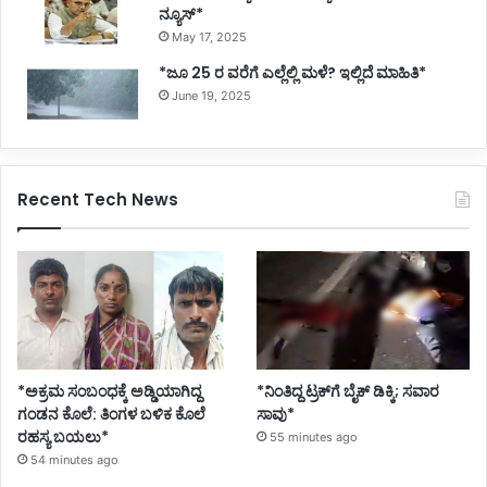
ನ್ಯೂಸ್*
May 17, 2025
*ಜೂ 25 ರ ವರೆಗೆ ಎಲ್ಲೆಲ್ಲಿ ಮಳೆ? ಇಲ್ಲಿದೆ ಮಾಹಿತಿ*
June 19, 2025
Recent Tech News
*ಅಕ್ರಮ ಸಂಬಂಧಕ್ಕೆ ಅಡ್ಡಿಯಾಗಿದ್ದ
*ನಿಂತಿದ್ದ ಟ್ರಕ್‌ಗೆ ಬೈಕ್ ಡಿಕ್ಕಿ; ಸವಾರ
ಗಂಡನ ಕೊಲೆ: ತಿಂಗಳ ಬಳಿಕ ಕೊಲೆ
ಸಾವು*
ರಹಸ್ಯ ಬಯಲು*
55 minutes ago
54 minutes ago