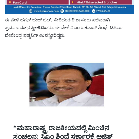
ಈ ವೇಳೆ ಛಗನ್ ಭುಜ್ ಬಲ್, ಸೇರಿದಂತೆ 9 ಶಾಸಕರು ಸಚಿವರಾಗಿ
ಪ್ರಮಾಣವಚನ ಸ್ವೀಕರಿಸಿದರು. ಈ ವೇಳೆ ಸಿಎಂ ಏಕನಾಥ್ ಶಿಂಧೆ, ಡಿಸಿಎಂ
ದೇವೇಂದ್ರ ಫಡ್ನವಿಸ್ ಉಪಸ್ಥಿತರಿದ್ದರು.