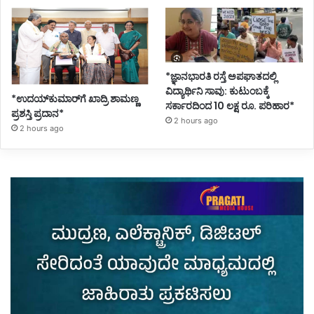
*ಜ್ಞಾನಭಾರತಿ ರಸ್ತೆ ಅಪಘಾತದಲ್ಲಿ
ವಿದ್ಯಾರ್ಥಿನಿ ಸಾವು: ಕುಟುಂಬಕ್ಕೆ
*ಉದಯ್‌ಕುಮಾರ್‌ಗೆ ಖಾದ್ರಿ ಶಾಮಣ್ಣ
ಸರ್ಕಾರದಿಂದ 10 ಲಕ್ಷ ರೂ. ಪರಿಹಾರ*
ಪ್ರಶಸ್ತಿ ಪ್ರದಾನ*
2 hours ago
2 hours ago