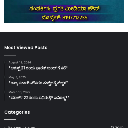
Most Viewed Posts
August 18, 2024
*ಆಗಸ್ಟ್ 21 ರಂದು ಭಾರತ್‌ ಬಂದ್‌ ಗೆ ಕರೆ*
May 5, 2025
*ರಾಜ್ಯ ಸರ್ಕಾರಿ ನೌಕರರ ತುಟ್ಟಿಭತ್ಯೆ ಹೆಚ್ಚಳ*
March 18, 2025
*ಮಾರ್ಚ್ 22ರಂದು ಏನಿರುತ್ತೆ? ಏನಿರಲ್ಲ?*
Categories