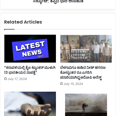
ಅನಾಹುತ
ಸರ್ಕ್ಯೂಟ್; ತಪ್ಪಿದ ಭಾರಿ ಅನಾಹುತ
Related Articles
*ಕರಾವಳಿಯಲ್ಲಿ ತೈಲ ಟ್ಯಾಂಕರ್ ಮುಳುಗಿ
ಬೆಳಗಾವಿಗೂ ಕಾಡಿದ ನೀಟ್ ಹಗರಣ:
13 ಭಾರತೀಯರ ನಾಪತ್ತೆ*
ಕೋಟ್ಯಂತರ ರೂ ಎಗರಿಸಿ
ಪರಾರಿಯಾಗಿದ್ದ ಆರೋಪಿ ಅರೆಸ್ಟ್
July 17, 2024
July 15, 2024