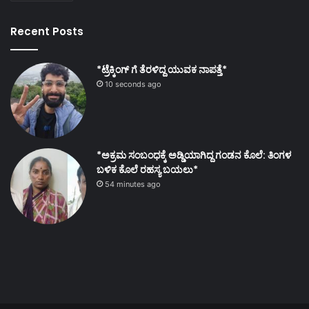
Recent Posts
*ಟ್ರೆಕ್ಕಿಂಗ್ ಗೆ ತೆರಳಿದ್ದ ಯುವಕ ನಾಪತ್ತೆ*
10 seconds ago
*ಅಕ್ರಮ ಸಂಬಂಧಕ್ಕೆ ಅಡ್ಡಿಯಾಗಿದ್ದ ಗಂಡನ ಕೊಲೆ: ತಿಂಗಳ
ಬಳಿಕ ಕೊಲೆ ರಹಸ್ಯ ಬಯಲು*
54 minutes ago