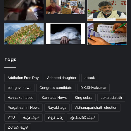
Tags
Addiction Free Day
Adopted daughter
attack
belagavi news
Congress candidate
D.K.Shivakumar
Havyaka habba
Kannada News
King cobra
Loka adalath
Pragativahini News
Rayabhaga
Vidhanaparishath election
VTU
ಕನ್ನಡ ನ್ಯೂಸ್
ಕನ್ನಡ ಸುದ್ದಿ
ಪ್ರಗತಿವಾಹಿನಿ ನ್ಯೂಸ್
ಬೆಳಗಾವಿ ನ್ಯೂಸ್