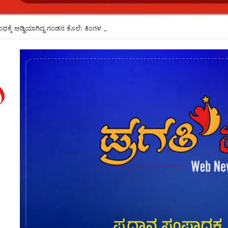
ಕ್ಕೆ ಅಡ್ಡಿಯಾಗಿದ್ದ ಗಂಡನ ಕೊಲೆ: ತಿಂಗಳ ಬಳಿಕ ಕೊಲೆ ರಹಸ್ಯ ಬಯಲು*