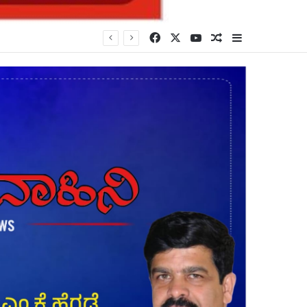
Facebook
X
YouTube
Random Article
Sidebar