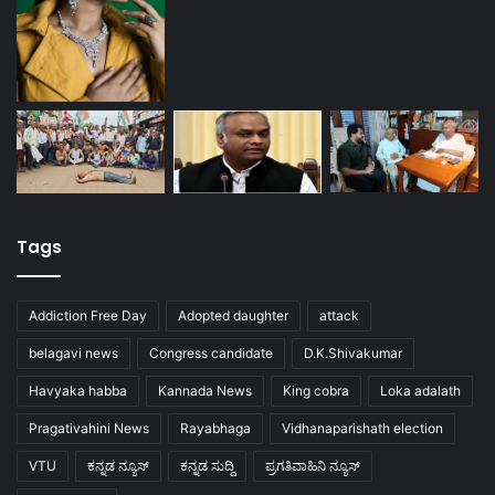
Tags
Addiction Free Day
Adopted daughter
attack
belagavi news
Congress candidate
D.K.Shivakumar
Havyaka habba
Kannada News
King cobra
Loka adalath
Pragativahini News
Rayabhaga
Vidhanaparishath election
VTU
ಕನ್ನಡ ನ್ಯೂಸ್
ಕನ್ನಡ ಸುದ್ದಿ
ಪ್ರಗತಿವಾಹಿನಿ ನ್ಯೂಸ್