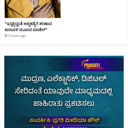
*ಇದ್ದಕ್ಕಿದ್ದಂತೆ ಆತ್ಮಹತ್ಯೆಗೆ ಶರಣಾದ
ಕಾರಾವಳಿ ಮೂಲದ ಮಾಡೆಲ್*
2 hours ago