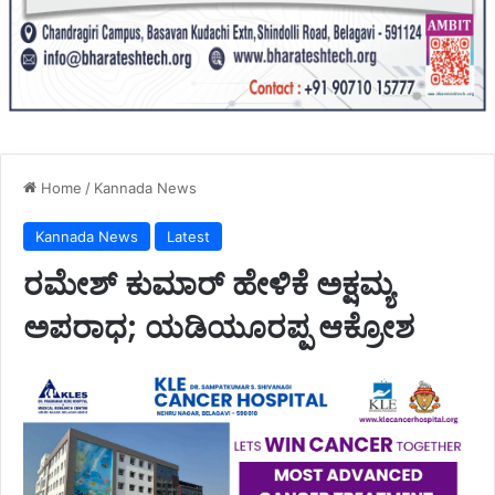
Home
/
Kannada News
Kannada News
Latest
ರಮೇಶ್ ಕುಮಾರ್ ಹೇಳಿಕೆ ಅಕ್ಷಮ್ಯ
ಅಪರಾಧ; ಯಡಿಯೂರಪ್ಪ ಆಕ್ರೋಶ