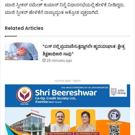
ಮಾಜಿ ಸ್ಪೀಕರ್ ರಮೇಶ್ ಕುಮಾರ್ ನಿನ್ನೆ ವಿಧಾನಸಭೆಯಲ್ಲಿ ಹೇಳಿಕೆ ನೀಡಿದ್ದರು.
ಮಾಜಿ ಸ್ಪೀಕರ್ ಹೇಳಿಕೆಗೆ ರಾಜ್ಯಾದ್ಯಂತ ಆಕ್ರೋಶ ವ್ಯಕ್ತವಾಗಿದೆ.
Related Articles
*ಬಸ್ ನಲ್ಲಿ ಪ್ರಯಾಣಿಸುತ್ತಿದ್ದಾಗಲೇ ಹೃದಯಾಘಾತ: ಕ್ಷೇತ್ರ
ಶಿಕ್ಷಣಾಧಿಕಾರಿ ಸಾವು*
28 minutes ago
Home add -Advt