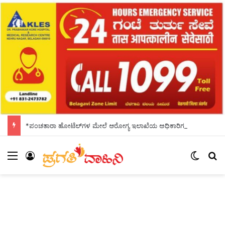
*ಪಂಚತಾರಾ ಹೋಟೆಲ್‌ಗಳ ಮೇಲೆ ಆರೋಗ್ಯ ಇಲಾಖೆಯ ಅಧಿಕಾರಿಗಳು ದಿಢೀರ್ ದಾಳಿ*
Menu
Log In
Switch
S