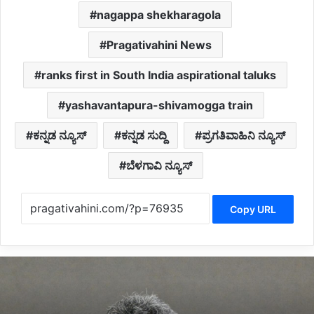
nagappa shekharagola
Pragativahini News
ranks first in South India aspirational taluks
yashavantapura-shivamogga train
ಕನ್ನಡ ನ್ಯೂಸ್
ಕನ್ನಡ ಸುದ್ದಿ
ಪ್ರಗತಿವಾಹಿನಿ ನ್ಯೂಸ್
ಬೆಳಗಾವಿ ನ್ಯೂಸ್
Copy URL