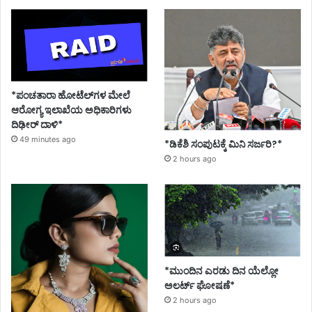
*ಪಂಚತಾರಾ ಹೋಟೆಲ್‌ಗಳ ಮೇಲೆ
ಆರೋಗ್ಯ ಇಲಾಖೆಯ ಅಧಿಕಾರಿಗಳು
ದಿಢೀರ್ ದಾಳಿ*
49 minutes ago
*ಡಿಕೆಶಿ ಸಂಪುಟಕ್ಕೆ ಮಿನಿ ಸರ್ಜರಿ?*
2 hours ago
*ಮುಂದಿನ ಎರಡು ದಿನ ಯೆಲ್ಲೋ
ಅಲರ್ಟ್ ಘೋಷಣೆ*
2 hours ago