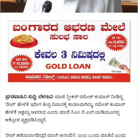
ಪ್ರಗತಿವಾಹಿನಿ ಸುದ್ದಿ; ಬೆಳಗಾವಿ:
ಮಾಜಿ ಸ್ಪೀಕರ್ ರಮೇಶ್ ಕುಮಾರ್ ನೀಡಿದ್ದ
’ರೇಪ್’ ಹೇಳಿಕೆ ಇದೀಗ ತೀವ್ರ ವಿವಾದಕ್ಕೆ ಕಾರಣವಾಗಿದ್ದು, ರಮೇಶ್ ಕುಮಾರ್
ಹೇಳಿಕೆ ಅಕ್ಷಮ್ಯ ಅಪರಾಧ ಎಂದು ಮಾಜಿ ಸಿಎಂ ಬಿ.ಎಸ್.ಯಡಿಯೂರಪ್ಪ
ಆಕ್ರೋಶ ವ್ಯಕ್ತಪಡಿಸಿದ್ದಾರೆ.
’ರೇಪ್ ತಡೆಯಲಾಗದಿದ್ದರೆ ಮಲಗಿ ಆನಂದಿಸಿ’ ಎಂಬ ಒಂದು ಮಾತಿದೆ ಎಂದು