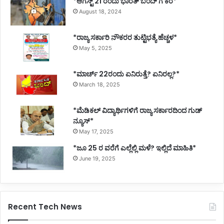
*ಆಗಸ್ಟ್ 21 ರಂದು ಭಾರತ್‌ ಬಂದ್‌ ಗೆ ಕರೆ*
August 18, 2024
*ರಾಜ್ಯ ಸರ್ಕಾರಿ ನೌಕರರ ತುಟ್ಟಿಭತ್ಯೆ ಹೆಚ್ಚಳ*
May 5, 2025
*ಮಾರ್ಚ್ 22ರಂದು ಏನಿರುತ್ತೆ? ಏನಿರಲ್ಲ?*
March 18, 2025
*ಮೆಡಿಕಲ್ ವಿದ್ಯಾರ್ಥಿಗಳಿಗೆ ರಾಜ್ಯ ಸರ್ಕಾರದಿಂದ ಗುಡ್
ನ್ಯೂಸ್*
May 17, 2025
*ಜೂ 25 ರ ವರೆಗೆ ಎಲ್ಲೆಲ್ಲಿ ಮಳೆ? ಇಲ್ಲಿದೆ ಮಾಹಿತಿ*
June 19, 2025
Recent Tech News