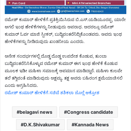
ರಮೇಶ್ ಕುಮಾರ್ ಹೇಳಿಕೆಗೆ ಪ್ರತಿಕ್ರಿಯಿಸಿರುವ ಬಿ.ಎಸ್.ಯಡಿಯೂರಪ್ಪ, ಯಾರೇ
ಆಗಲಿ ಇಂಥ ಹೇಳಿಕೆಗಳನ್ನು ನೀಡುವುದು ಅಪರಾಧ. ಅದರಲ್ಲೂ ರಮೇಶ್
ಕುಮಾರ್ ಓರ್ವ ಮಾಜಿ ಸ್ಪೀಕರ್, ಬುದ್ಧಿವಂತರೆನಿದ್ಸಿಕೊಂಡವರು. ಅವರು ಇಂಥ
ಹೇಳಿಕೆಗಳನ್ನು ನೀಡಿರುವುದು ಖಂಡನೀಯ ಎಂದರು.
ಅನೇಕ ಸಂದರ್ಭಗಳಲ್ಲಿ ದೊಡ್ಡ ದೊಡ್ಡ ಉಪದೇಶ ಕೊಡುವ, ತುಂಬಾ
ಬುದ್ಧಿವಂತರೆನಿಸಿಕೊಳ್ಳುವ ರಮೇಶ್ ಕುಮಾರ್ ಈಗ ಇಂಥ ಹೇಳಿಕೆ ಕೊಡುವ
ಮೂಲಕ ಇಡೀ ಮಹಿಳಾ ಸಮಾಜಕ್ಕೆ ಅಪಮಾನ ಮಾಡಿದ್ದಾರೆ. ಮಹಿಳಾ ಕುಲವೇ
ತಲೆ ತಗ್ಗಿವಂತೆ ಮಾಡಿರುವುದು ಅಕ್ಷಮ್ಯ. ತಕ್ಷ ಆವರು ಬಹಿರಂಗ ಕ್ಷಮೆಯಾಚಿಸಲಿ
ಎಂದು ಆಗ್ರಹಿಸಿದರು.
ರಮೇಶ್ ಕುಮಾರ್ ಹೇಳಿಕೆಗೆ ಸಚಿವೆ ಶಶಿಕಲಾ ಜೊಲ್ಲೆ ಆಕ್ರೋಶ
belagavi news
Congress candidate
D.K.Shivakumar
Kannada News