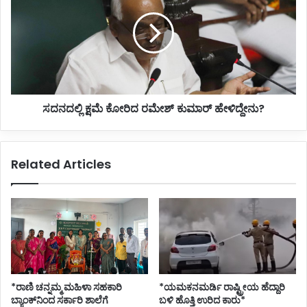
ಶ
ನ
ಶಿ
ದ
ಕ
ಲ್
ಲಾ
ಲಿ
ಜೊ
ಕ್
ಲ್
ಷ
ಲೆ
ಮೆ
ಸದನದಲ್ಲಿ ಕ್ಷಮೆ ಕೋರಿದ ರಮೇಶ್ ಕುಮಾರ್ ಹೇಳಿದ್ದೇನು?
ಆ
ಕೋ
ಕ್
ರಿ
ರೋ
ದ
ಶ
ರ
Related Articles
ಮೇ
ಶ್
ಕು
ಮಾ
ರ್
ಹೇ
ಳಿ
ದ್
ದೇ
*ರಾಣಿ ಚನ್ನಮ್ಮ ಮಹಿಳಾ ಸಹಕಾರಿ
*ಯಮಕನಮರ್ಡಿ ರಾಷ್ಟ್ರೀಯ ಹೆದ್ದಾರಿ
ನು
ಬ್ಯಾಂಕ್‌ನಿಂದ ಸರ್ಕಾರಿ ಶಾಲೆಗೆ
ಬಳಿ ಹೊತ್ತಿ ಉರಿದ ಕಾರು*