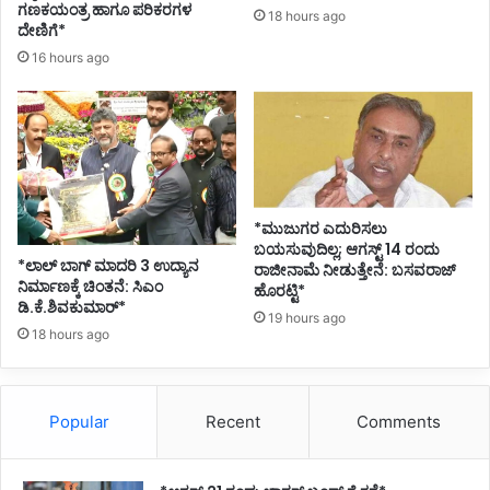
?
ಗಣಕಯಂತ್ರ ಹಾಗೂ ಪರಿಕರಗಳ
18 hours ago
ದೇಣಿಗೆ*
16 hours ago
*ಮುಜುಗರ ಎದುರಿಸಲು
ಬಯಸುವುದಿಲ್ಲ; ಆಗಸ್ಟ್ 14 ರಂದು
*ಲಾಲ್ ಬಾಗ್ ಮಾದರಿ 3 ಉದ್ಯಾನ
ರಾಜೀನಾಮೆ ನೀಡುತ್ತೇನೆ: ಬಸವರಾಜ್
ನಿರ್ಮಾಣಕ್ಕೆ ಚಿಂತನೆ: ಸಿಎಂ
ಹೊರಟ್ಟಿ*
ಡಿ.ಕೆ.ಶಿವಕುಮಾರ್*
19 hours ago
18 hours ago
Popular
Recent
Comments