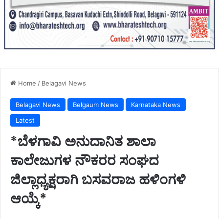
Home
/
Belagavi News
Belagavi News
Belgaum News
Karnataka News
Latest
*ಬೆಳಗಾವಿ ಅನುದಾನಿತ ಶಾಲಾ
ಕಾಲೇಜುಗಳ ನೌಕರರ ಸಂಘದ
ಜಿಲ್ಲಾಧ್ಯಕ್ಷರಾಗಿ ಬಸವರಾಜ ಹಳಿಂಗಳಿ
ಆಯ್ಕೆ*