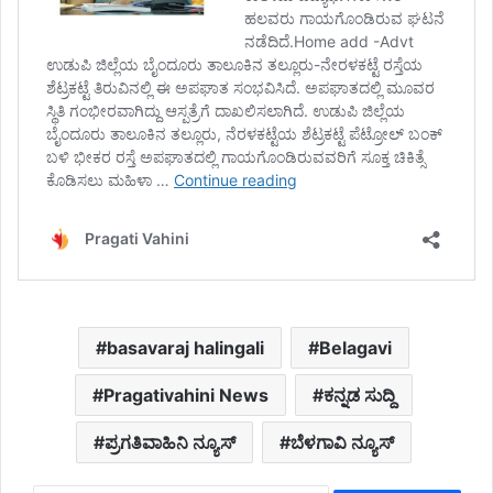
basavaraj halingali
Belagavi
Pragativahini News
ಕನ್ನಡ ಸುದ್ದಿ
ಪ್ರಗತಿವಾಹಿನಿ ನ್ಯೂಸ್
ಬೆಳಗಾವಿ ನ್ಯೂಸ್