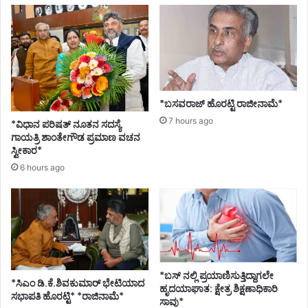
*ಬಸವರಾಜ್ ಹೊರಟ್ಟಿ ರಾಜೀನಾಮೆ*
7 hours ago
*ವಿಧಾನ ಪರಿಷತ್ ನೂತನ ಸದಸ್ಯೆ
ಗಾಯತ್ರಿ ಶಾಂತೇಗೌಡ ಪ್ರಮಾಣ ವಚನ
ಸ್ವೀಕಾರ*
6 hours ago
*ಬಸ್ ನಲ್ಲಿ ಪ್ರಯಾಣಿಸುತ್ತಿದ್ದಾಗಲೇ
*ಸಿಎಂ ಡಿ.ಕೆ.ಶಿವಕುಮಾರ್ ಭೇಟಿಯಾದ
ಹೃದಯಾಘಾತ: ಕ್ಷೇತ್ರ ಶಿಕ್ಷಣಾಧಿಕಾರಿ
ಸಭಾಪತಿ ಹೊರಟ್ಟಿ* *ರಾಜಿನಾಮೆ*
ಸಾವು*