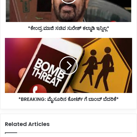
ಇನ್ನಿಲ್ಲ*
*ಕೇಂದ್ರ ಮಾಜಿ ಸಚಿವ ಸುರೇಶ್ ಕಲ್ಮಾಡಿ ಇನ್ನಿಲ್ಲ*
*BREAKING:
ಮೈಸೂರಿನ
ಕೋರ್ಟ್
ಗೆ
ಬಾಂಬ್
ಬೆದರಿಕೆ*
*BREAKING: ಮೈಸೂರಿನ ಕೋರ್ಟ್ ಗೆ ಬಾಂಬ್ ಬೆದರಿಕೆ*
Related Articles