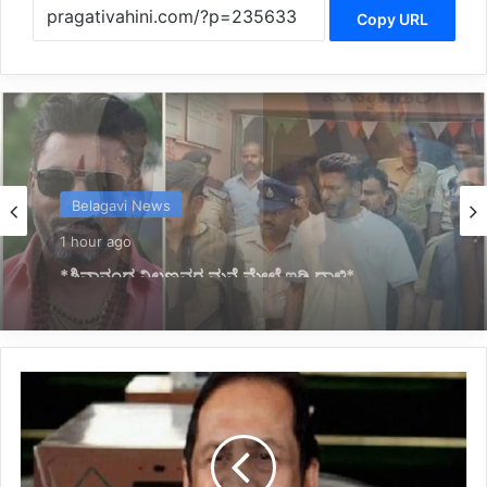
Copy URL
Latest
2 hours ago
*ವಿಚ್ಛೇದನ ಅರ್ಜಿ ಹಿಂಪಡೆದ ಸಿಎಂ ವಿಜಯ್ ಪತ್ನಿ
ಸಂಗೀತಾ*
*ಕೇಂದ್ರ
ಮಾಜಿ
ಸಚಿವ
ಸುರೇಶ್
ಕಲ್ಮಾಡಿ