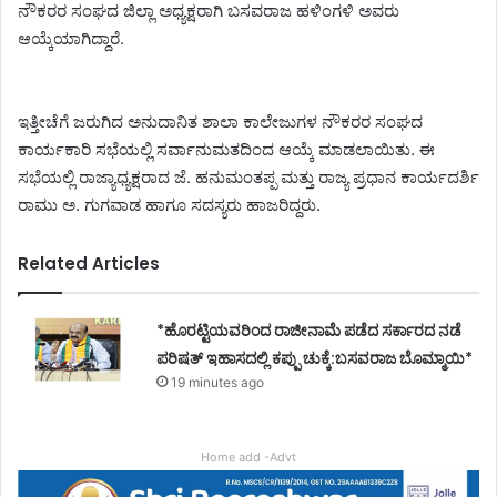
ನೌಕರರ ಸಂಘದ ಜಿಲ್ಲಾ ಅಧ್ಯಕ್ಷರಾಗಿ ಬಸವರಾಜ ಹಳಿಂಗಳಿ ಅವರು
ಆಯ್ಕೆಯಾಗಿದ್ದಾರೆ.
ಇತ್ತೀಚೆಗೆ ಜರುಗಿದ ಅನುದಾನಿತ ಶಾಲಾ ಕಾಲೇಜುಗಳ ನೌಕರರ ಸಂಘದ
ಕಾರ್ಯಕಾರಿ ಸಭೆಯಲ್ಲಿ ಸರ್ವಾನುಮತದಿಂದ ಆಯ್ಕೆ ಮಾಡಲಾಯಿತು. ಈ
ಸಭೆಯಲ್ಲಿ ರಾಜ್ಯಾಧ್ಯಕ್ಷರಾದ ಜೆ. ಹನುಮಂತಪ್ಪ ಮತ್ತು ರಾಜ್ಯ ಪ್ರಧಾನ ಕಾರ್ಯದರ್ಶಿ
ರಾಮು ಅ. ಗುಗವಾಡ ಹಾಗೂ ಸದಸ್ಯರು ಹಾಜರಿದ್ದರು.
Related Articles
*ಹೊರಟ್ಟಿಯವರಿಂದ ರಾಜೀನಾಮೆ ಪಡೆದ ಸರ್ಕಾರದ ನಡೆ
ಪರಿಷತ್ ಇಹಾಸದಲ್ಲಿ ಕಪ್ಪು ಚುಕ್ಕೆ:ಬಸವರಾಜ ಬೊಮ್ಮಾಯಿ*
19 minutes ago
Home add -Advt