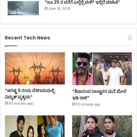
*ಜೂ 25 ರ ವರೆಗೆ ಎಲ್ಲೆಲ್ಲಿ ಮಳೆ? ಇಲ್ಲಿದೆ ಮಾಹಿತಿ*
June 19, 2025
Recent Tech News
*ಆಗಷ್ಟ 9 ರಂದು ಬೆಳಗಾವಿಯಲ್ಲಿ
*ಶಿವಾನಂದ ನಿಲಣ್ಣವರ ಮನೆ ಮೇಲೆ
ವಿದ್ಯುತ್ ವ್ಯತ್ಯಯ*
ಇಡಿ ದಾಳಿ*
50 minutes ago
52 minutes ago