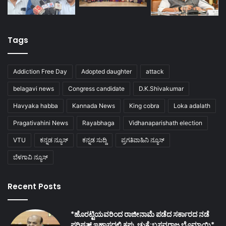
Tags
Addiction Free Day
Adopted daughter
attack
belagavi news
Congress candidate
D.K.Shivakumar
Havyaka habba
Kannada News
King cobra
Loka adalath
Pragativahini News
Rayabhaga
Vidhanaparishath election
VTU
ಕನ್ನಡ ನ್ಯೂಸ್
ಕನ್ನಡ ಸುದ್ದಿ
ಪ್ರಗತಿವಾಹಿನಿ ನ್ಯೂಸ್
ಬೆಳಗಾವಿ ನ್ಯೂಸ್
Recent Posts
*ಹೊರಟ್ಟಿಯವರಿಂದ ರಾಜೀನಾಮೆ ಪಡೆದ ಸರ್ಕಾರದ ನಡೆ
ಪರಿಷತ್ ಇಹಾಸದಲ್ಲಿ ಕಪ್ಪು ಚುಕ್ಕೆ:ಬಸವರಾಜ ಬೊಮ್ಮಾಯಿ*