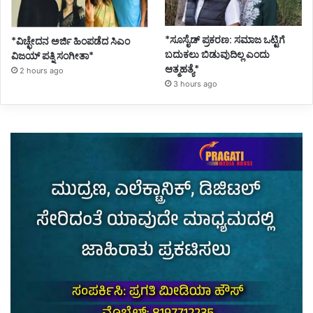
*ಸೂಸೈಡ್ ಪ್ರಕರಣ: ಸಮಾಜ ಒಟ್ಟಿಗೆ
*ವಿಚ್ಛೇದನ ಅರ್ಜಿ ಹಿಂಪಡೆದ ಸಿಎಂ
ಬದುಕಲು ಬಿಡುವುದಿಲ್ಲ ಎಂದು
ವಿಜಯ್ ಪತ್ನಿ ಸಂಗೀತಾ*
ಆತ್ಮಹತ್ಯೆ*
2 hours ago
3 hours ago