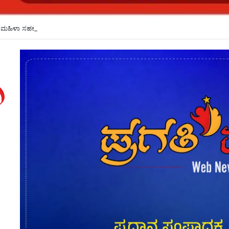
ಮ ಮಹಿಳಾ ಸಹಕಾರಿ ಬ್ಯಾಂಕ್‌ನಿಂದ ಸರ್ಕಾರಿ ಶಾಲೆಗೆ ಗಣಕಯಂತ್ರ ಹಾಗೂ ಪರಿಕರಗಳ ದೇಣಿಗೆ*