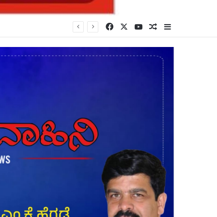
Facebook
X
YouTube
Random Article
Sidebar