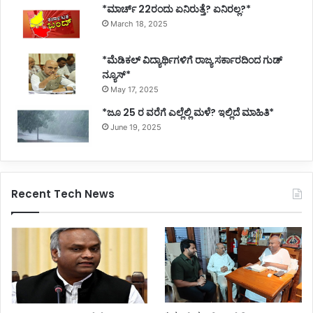
*ಮಾರ್ಚ್ 22ರಂದು ಏನಿರುತ್ತೆ? ಏನಿರಲ್ಲ?*
March 18, 2025
*ಮೆಡಿಕಲ್ ವಿದ್ಯಾರ್ಥಿಗಳಿಗೆ ರಾಜ್ಯ ಸರ್ಕಾರದಿಂದ ಗುಡ್
ನ್ಯೂಸ್*
May 17, 2025
*ಜೂ 25 ರ ವರೆಗೆ ಎಲ್ಲೆಲ್ಲಿ ಮಳೆ? ಇಲ್ಲಿದೆ ಮಾಹಿತಿ*
June 19, 2025
Recent Tech News