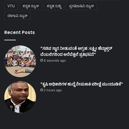
VTU
ಕನ್ನಡ ನ್ಯೂಸ್
ಕನ್ನಡ ಸುದ್ದಿ
ಪ್ರಗತಿವಾಹಿನಿ ನ್ಯೂಸ್
ಬೆಳಗಾವಿ ನ್ಯೂಸ್
Recent Posts
*ಸಚಿವ ಸ್ಥಾನ ನೀಡುವಂತೆ ಆಗ್ರಹ :ಲಕ್ಷ್ಮೀ ಹೆಬ್ಬಾಳ್ಕರ್
ಬೆಂಬಲಿಗರಿಂದ ಅರೆಬೆತ್ತಲೆ ಪ್ರತಿಭಟನೆ*
6 seconds ago
*ಕೃಷಿ ಅಧಿಕಾರಿಗಳ ಹುದ್ದೆ ನೇಮಕಾತಿ ಪರೀಕ್ಷೆ ಮುಂದೂಡಿಕೆ*
2 hours ago