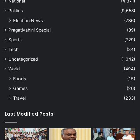
National
(4,371)
Politics
(9,658)
Election News
(736)
Pragativahini Special
(89)
Sports
(229)
Tech
(34)
Uncategorized
(1,042)
World
(494)
Foods
(15)
Games
(20)
Travel
(233)
Last Modified Posts