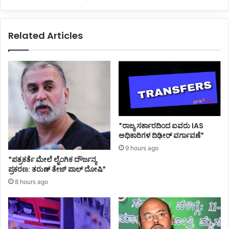
ಲೈಂ
ದ
ಗಿ
ನಾ
ಕ
ಮ
Related Articles
ಕಿ
ಕ
ರು
ರ
ಕು
ಣ
ಳ
ಶಾ
ಸ್ತ್
ರ
;
ದೇ
ವೇ
*ರಾಜ್ಯ ಸರ್ಕಾರದಿಂದ ಐವರು IAS
ಗೌ
ಅಧಿಕಾರಿಗಳ ದಿಢೀರ್ ವರ್ಗಾವಣೆ*
ಡ
9 hours ago
ರ
*ಪತ್ರಕರ್ತೆ ಮೇಲೆ ಲೈಂಗಿಕ ದೌರ್ಜನ್ಯ
ಮ
ಪ್ರಕರಣ: ತರುಣ್ ತೇಜ್ ಪಾಲ್ ದೋಷಿ*
ರಿ
8 hours ago
ಮೊ
ಮ್
ಮ
ಗ
ನ