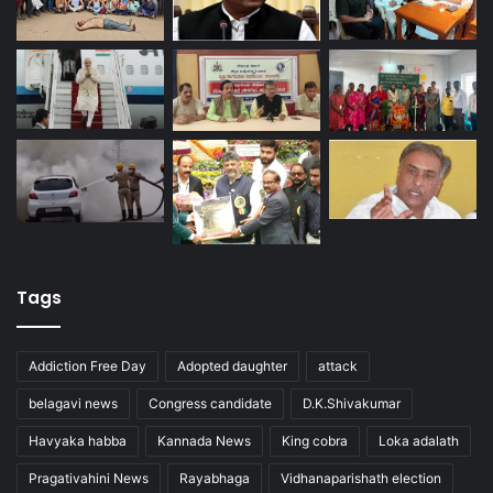
Tags
Addiction Free Day
Adopted daughter
attack
belagavi news
Congress candidate
D.K.Shivakumar
Havyaka habba
Kannada News
King cobra
Loka adalath
Pragativahini News
Rayabhaga
Vidhanaparishath election