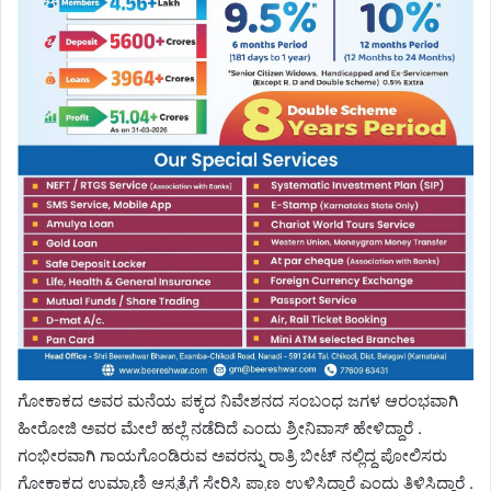
ಗೋಕಾಕದ ಅವರ ಮನೆಯ ಪಕ್ಕದ ನಿವೇಶನದ ಸಂಬಂಧ ಜಗಳ ಆರಂಭವಾಗಿ
ಹೀರೋಜಿ ಅವರ ಮೇಲೆ ಹಲ್ಲೆ ನಡೆದಿದೆ ಎಂದು ಶ್ರೀನಿವಾಸ್ ಹೇಳಿದ್ದಾರೆ .
ಗಂಭೀರವಾಗಿ ಗಾಯಗೊಂಡಿರುವ ಅವರನ್ನು ರಾತ್ರಿ ಬೀಟ್ ನಲ್ಲಿದ್ದ ಪೋಲಿಸರು
ಗೋಕಾಕದ ಉಮ್ರಾಣಿ ಆಸ್ಪತ್ರೆಗೆ ಸೇರಿಸಿ ಪ್ರಾಣ ಉಳಿಸಿದ್ದಾರೆ ಎಂದು ತಿಳಿಸಿದ್ದಾರೆ .