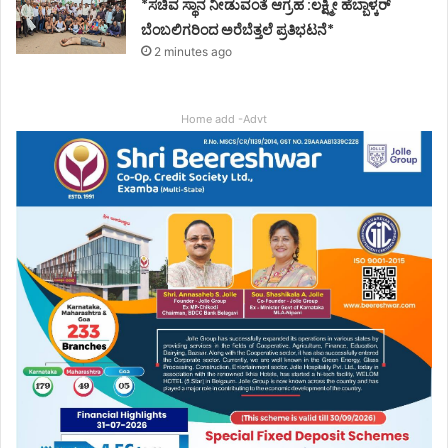
*ಸಚಿವ ಸ್ಥಾನ ನೀಡುವಂತೆ ಆಗ್ರಹ :ಲಕ್ಷ್ಮೀ ಹೆಬ್ಬಾಳ್ಕರ್
ಬೆಂಬಲಿಗರಿಂದ ಅರೆಬೆತ್ತಲೆ ಪ್ರತಿಭಟನೆ*
2 minutes ago
Home add -Advt