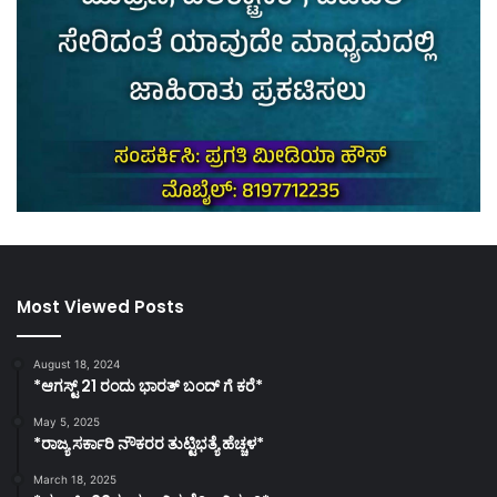
Most Viewed Posts
August 18, 2024
*ಆಗಸ್ಟ್ 21 ರಂದು ಭಾರತ್‌ ಬಂದ್‌ ಗೆ ಕರೆ*
May 5, 2025
*ರಾಜ್ಯ ಸರ್ಕಾರಿ ನೌಕರರ ತುಟ್ಟಿಭತ್ಯೆ ಹೆಚ್ಚಳ*
March 18, 2025