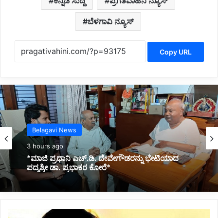
ಕನ್ನಡ ಸುದ್ದಿ
ಪ್ರಗತಿವಾಹಿನಿ ನ್ಯೂಸ್
ಬೆಳಗಾವಿ ನ್ಯೂಸ್
Copy URL
Kannada News
3 hours ago
*2025 ರಲ್ಲಿ ಪ್ರಧಾನಮಂತ್ರಿ ಅವರ ವಿದೇಶಕ್ಕೆ ತಗುಲಿದ
ಒಟ್ಟು ವೆಚ್ಚ ಎಷ್ಟು ಗೋತ್ತಾ..?*
ಬೆ