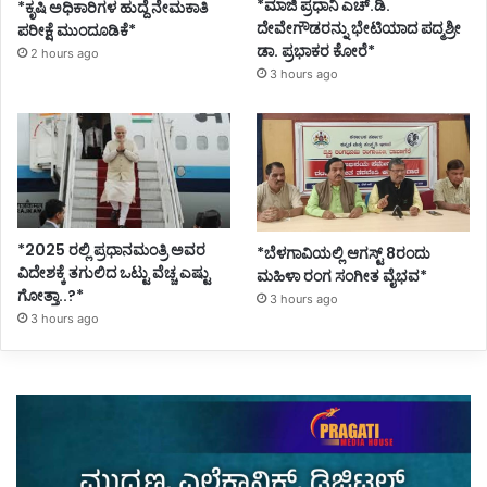
*ಮಾಜಿ ಪ್ರಧಾನಿ ಎಚ್.ಡಿ.
*ಕೃಷಿ ಅಧಿಕಾರಿಗಳ ಹುದ್ದೆ ನೇಮಕಾತಿ
ದೇವೇಗೌಡರನ್ನು ಭೇಟಿಯಾದ ಪದ್ಮಶ್ರೀ
ಪರೀಕ್ಷೆ ಮುಂದೂಡಿಕೆ*
ಡಾ. ಪ್ರಭಾಕರ ಕೋರೆ*
2 hours ago
3 hours ago
*2025 ರಲ್ಲಿ ಪ್ರಧಾನಮಂತ್ರಿ ಅವರ
*ಬೆಳಗಾವಿಯಲ್ಲಿ ಆಗಸ್ಟ್ 8ರಂದು
ವಿದೇಶಕ್ಕೆ ತಗುಲಿದ ಒಟ್ಟು ವೆಚ್ಚ ಎಷ್ಟು
ಮಹಿಳಾ ರಂಗ ಸಂಗೀತ ವೈಭವ*
ಗೋತ್ತಾ..?*
3 hours ago
3 hours ago