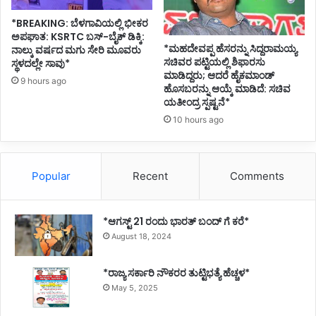
ಹೆ
*BREAKING: ಬೆಳಗಾವಿಯಲ್ಲಿ ಭೀಕರ
ಸ
ಅಪಘಾತ: KSRTC ಬಸ್-ಬೈಕ್ ಡಿಕ್ಕಿ:
ರಿ
*ಮಹದೇವಪ್ಪ ಹೆಸರನ್ನು ಸಿದ್ದರಾಮಯ್ಯ
ನಾಲ್ಕು ವರ್ಷದ ಮಗು ಸೇರಿ ಮೂವರು
ನ
ಸಚಿವರ ಪಟ್ಟಿಯಲ್ಲಿ ಶಿಫಾರಸು
ಸ್ಥಳದಲ್ಲೇ ಸಾವು*
ಅ
ಮಾಡಿದ್ದರು; ಆದರೆ ಹೈಕಮಾಂಡ್
9 hours ago
ಹೊಸಬರನ್ನು ಆಯ್ಕೆ ಮಾಡಿದೆ: ಸಚಿವ
ರ್
ಯತೀಂದ್ರ ಸ್ಪಷ್ಟನೆ*
ಥ
ವೇ
10 hours ago
ನು
?
Popular
Recent
Comments
*ಆಗಸ್ಟ್ 21 ರಂದು ಭಾರತ್‌ ಬಂದ್‌ ಗೆ ಕರೆ*
August 18, 2024
*ರಾಜ್ಯ ಸರ್ಕಾರಿ ನೌಕರರ ತುಟ್ಟಿಭತ್ಯೆ ಹೆಚ್ಚಳ*
May 5, 2025