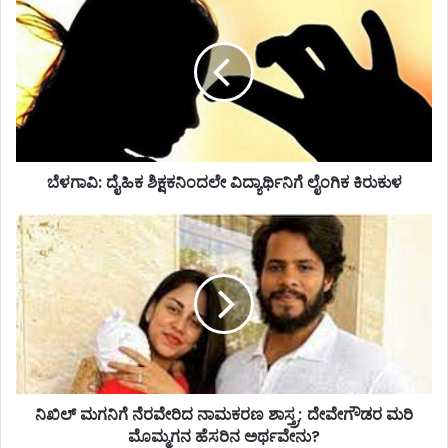
ಳ
ಗಾ
ವಿ
:
ದೈ
ಹಿ
ಕ
ಶಿ
ಬೆಳಗಾವಿ: ದೈಹಿಕ ಶಿಕ್ಷಕನಿಂದಲೇ ವಿದ್ಯಾರ್ಥಿನಿಗೆ ಲೈಂಗಿಕ ಕಿರುಕುಳ
ಕ್
ಷ
ಕ
ನಿ
ನಿಂ
ಖಿ
ದ
ಲ್
ಲೇ
ಮ
ವಿ
ಗ
ದ್
ನಿ
ಯಾ
ಗೆ
ರ್
ನೆ
ಥಿ
ರ
ನಿಖಿಲ್ ಮಗನಿಗೆ ನೆರವೇರಿದ ನಾಮಕರಣ ಶಾಸ್ತ್ರ; ದೇವೇಗೌಡರ ಮರಿ
ನಿ
ವೇ
ಗೆ
ಮೊಮ್ಮಗನ ಹೆಸರಿನ ಅರ್ಥವೇನು?
ರಿ