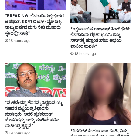
*BREAKING: ಬೆಳಗಾವಿಯಲ್ಲಿ ಭೀಕರ
ಅಪಘಾತ: KSRTC ಬಸ್-ಬೈಕ್ ಡಿಕ್ಕಿ:
ನಾಲ್ಕು ವರ್ಷದ ಮಗು ಸೇರಿ ಮೂವರು
*ರಕ್ಷಣಾ ಸಚಿವ ರಾಜನಾಥ್ ಸಿಂಗ್ ಭೇಟಿ:
ಸ್ಥಳದಲ್ಲೇ ಸಾವು*
ಬೆಳಗಾವಿಯ ರಕ್ಷಣಾ ಭೂಮಿ ರಾಜ್ಯ
ಸರ್ಕಾರಕ್ಕೆ ಹಸ್ತಾಂತರಿಸಲು ಅಭಯ
18 hours ago
ಪಾಟೀಲ ಮನವಿ*
18 hours ago
*ಮಹದೇವಪ್ಪ ಹೆಸರನ್ನು ಸಿದ್ದರಾಮಯ್ಯ
ಸಚಿವರ ಪಟ್ಟಿಯಲ್ಲಿ ಶಿಫಾರಸು
ಮಾಡಿದ್ದರು; ಆದರೆ ಹೈಕಮಾಂಡ್
ಹೊಸಬರನ್ನು ಆಯ್ಕೆ ಮಾಡಿದೆ: ಸಚಿವ
ಯತೀಂದ್ರ ಸ್ಪಷ್ಟನೆ*
*ಸಿಗರೇಟ್ ಸೇದಲು ಜಾಗ ಕೊಡಿ, ನಿಮ್ಮ
19 hours ago