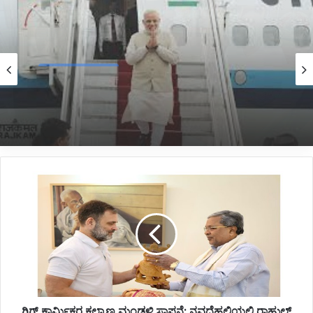
Kannada News
12 hours ago
*2025 ರಲ್ಲಿ ಪ್ರಧಾನಮಂತ್ರಿ ಅವರ ವಿದೇಶಕ್ಕೆ ತಗುಲಿದ
ಒಟ್ಟು ವೆಚ್ಚ ಎಷ್ಟು ಗೋತ್ತಾ..?*
ಗಿಗ್
ಕಾರ್ಮಿಕರ
ಕಲ್ಯಾಣ
ಮಂಡಳಿ
ಸ್ಥಾಪನೆ:
ನವದೆಹಲಿಯಲ್ಲಿ
ರಾಹುಲ್‌
ಗಾಂಧಿ
ಜೊತೆ
ಗಿಗ್ ಕಾರ್ಮಿಕರ ಕಲ್ಯಾಣ ಮಂಡಳಿ ಸ್ಥಾಪನೆ: ನವದೆಹಲಿಯಲ್ಲಿ ರಾಹುಲ್‌
ಚರ್ಚೆ