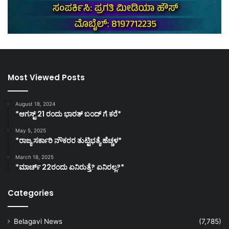
Most Viewed Posts
August 18, 2024
*ಆಗಸ್ಟ್ 21 ರಂದು ಭಾರತ್‌ ಬಂದ್‌ ಗೆ ಕರೆ*
May 5, 2025
*ರಾಜ್ಯ ಸರ್ಕಾರಿ ನೌಕರರ ತುಟ್ಟಿಭತ್ಯೆ ಹೆಚ್ಚಳ*
March 18, 2025
*ಮಾರ್ಚ್ 22ರಂದು ಏನಿರುತ್ತೆ? ಏನಿರಲ್ಲ?*
Categories
Belagavi News
(7,785)