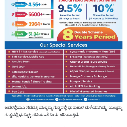
ಅದರಲ್ಲಿಯೂ ಸವದತ್ತಿ ಯಲ್ಲಮ್ಮ ಗುಡ್ಡದಲ್ಲಿ ಧಾರಾಕಾರ ಮಳೆಯಾಗಿದ್ದು, ಯಲ್ಲಮ್ಮ
ಗುಡ್ಡದಲ್ಲಿ ಧುಮ್ಮಿಕ್ಕಿ ನದಿಯಂತೆ ನೀರು ಹರಿಯುತ್ತಿದೆ.