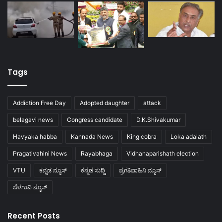
Tags
Addiction Free Day
Adopted daughter
attack
belagavi news
Congress candidate
D.K.Shivakumar
Havyaka habba
Kannada News
King cobra
Loka adalath
Pragativahini News
Rayabhaga
Vidhanaparishath election
VTU
ಕನ್ನಡ ನ್ಯೂಸ್
ಕನ್ನಡ ಸುದ್ದಿ
ಪ್ರಗತಿವಾಹಿನಿ ನ್ಯೂಸ್
ಬೆಳಗಾವಿ ನ್ಯೂಸ್
Recent Posts