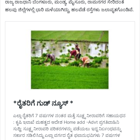
ರಾಜ್ಯ ರಾಜಧಾನಿ ಬೆಂಗಳೂರು, ಮಂಡ್ಯ, ಮೈಸೂರು, ರಾಮನಗರ ಸೇರಿದಂತೆ
ಹಲವು ಜಿಲ್ಲೆಗಳಲ್ಲಿ ಭಾರಿ ಮಳೆಯಾಗಿದ್ದು, ಹಲವೆಡೆ ರಸ್ತೆಗಳು ಜಲಾವೃತಗೊಂಡಿವೆ.