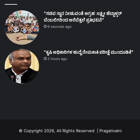
*ಸಚಿವ ಸ್ಥಾನ ನೀಡುವಂತೆ ಆಗ್ರಹ :ಲಕ್ಷ್ಮೀ ಹೆಬ್ಬಾಳ್ಕರ್
ಬೆಂಬಲಿಗರಿಂದ ಅರೆಬೆತ್ತಲೆ ಪ್ರತಿಭಟನೆ*
6 seconds ago
*ಕೃಷಿ ಅಧಿಕಾರಿಗಳ ಹುದ್ದೆ ನೇಮಕಾತಿ ಪರೀಕ್ಷೆ ಮುಂದೂಡಿಕೆ*
2 hours ago
© Copyright 2026, All Rights Reserved | Pragativaini