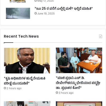
May 17, 2025
*ಜೂ 25 ರ ವರೆಗೆ ಎಲ್ಲೆಲ್ಲಿ ಮಳೆ? ಇಲ್ಲಿದೆ ಮಾಹಿತಿ*
June 19, 2025
Recent Tech News
*ಮಾಜಿ ಪ್ರಧಾನಿ ಎಚ್.ಡಿ.
*ಕೃಷಿ ಅಧಿಕಾರಿಗಳ ಹುದ್ದೆ ನೇಮಕಾತಿ
ದೇವೇಗೌಡರನ್ನು ಭೇಟಿಯಾದ ಪದ್ಮಶ್ರೀ
ಪರೀಕ್ಷೆ ಮುಂದೂಡಿಕೆ*
ಡಾ. ಪ್ರಭಾಕರ ಕೋರೆ*
2 hours ago
3 hours ago