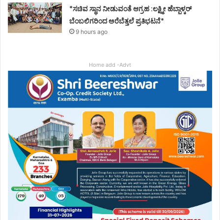
*ಸಚಿವ ಸ್ಥಾನ ನೀಡುವಂತೆ ಆಗ್ರಹ :ಲಕ್ಷ್ಮೀ ಹೆಬ್ಬಾಳ್ಕರ್
ಬೆಂಬಲಿಗರಿಂದ ಅರೆಬೆತ್ತಲೆ ಪ್ರತಿಭಟನೆ*
9 hours ago
Home add -Advt