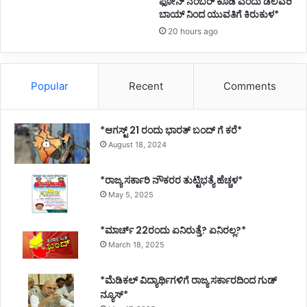
ಫೋನ್ ನಂಬರ್ ಕೊಡಿ ಎಂದು ಡೆಲಿವರಿ
ಬಾಯ್ ನಿಂದ ಯುವತಿಗೆ ಕಿರುಕುಳ*
20 hours ago
Popular
Recent
Comments
*ಆಗಸ್ಟ್ 21 ರಂದು ಭಾರತ್‌ ಬಂದ್‌ ಗೆ ಕರೆ*
August 18, 2024
*ರಾಜ್ಯ ಸರ್ಕಾರಿ ನೌಕರರ ತುಟ್ಟಿಭತ್ಯೆ ಹೆಚ್ಚಳ*
May 5, 2025
*ಮಾರ್ಚ್ 22ರಂದು ಏನಿರುತ್ತೆ? ಏನಿರಲ್ಲ?*
March 18, 2025
*ಮೆಡಿಕಲ್ ವಿದ್ಯಾರ್ಥಿಗಳಿಗೆ ರಾಜ್ಯ ಸರ್ಕಾರದಿಂದ ಗುಡ್
ನ್ಯೂಸ್*