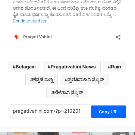
Belagavi
Pragativahini News
Rain
ಕನ್ನಡ ಸುದ್ದಿ
ಪ್ರಗತಿವಾಹಿನಿ ನ್ಯೂಸ್
ಬೆಳಗಾವಿ ನ್ಯೂಸ್
Copy URL