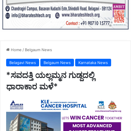
Home
/
Belgaum News
Belagavi News
Belgaum News
Karnataka News
*ಸವದತ್ತಿ ಯಲ್ಲಮ್ಮನ ಗುಡ್ದದಲ್ಲಿ
ಧಾರಾಕಾರ ಮಳೆ*