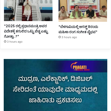
*2025 ರಲ್ಲಿ ಪ್ರಧಾನಮಂತ್ರಿ ಅವರ
*ಬೆಳಗಾವಿಯಲ್ಲಿ ಆಗಸ್ಟ್ 8ರಂದು
ವಿದೇಶಕ್ಕೆ ತಗುಲಿದ ಒಟ್ಟು ವೆಚ್ಚ ಎಷ್ಟು
ಮಹಿಳಾ ರಂಗ ಸಂಗೀತ ವೈಭವ*
ಗೋತ್ತಾ..?*
3 hours ago
3 hours ago