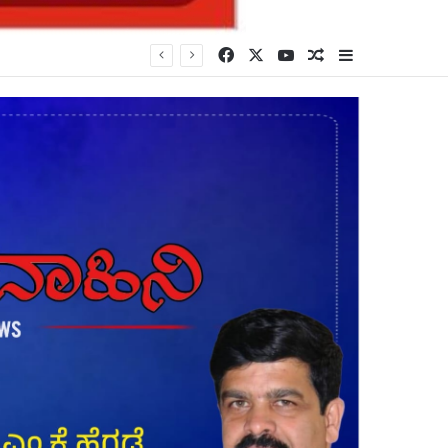
Facebook
X
YouTube
Random Article
Sidebar