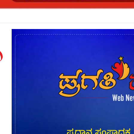
ಗಳೇ ಸೀಟು ಕೊಡಲು ಸೂಚಿಸಿದರೂ ಒಪ್ಪದ ಪ್ರಾಂಶುಪಾಲರು!ಶಾಲಾದಿನಗಳನ್ನು ಸ್ಮರಿಸಿದ ಸಿಎಂ*