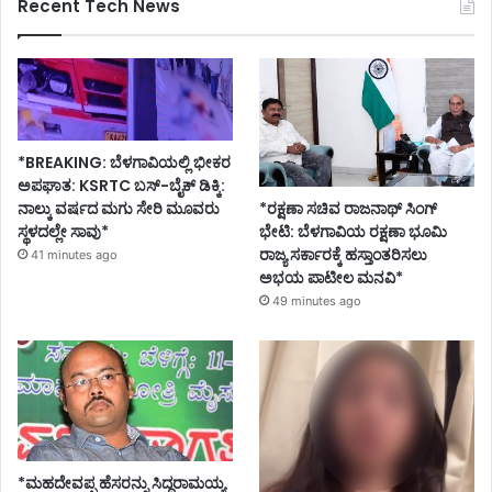
Recent Tech News
*BREAKING: ಬೆಳಗಾವಿಯಲ್ಲಿ ಭೀಕರ
ಅಪಘಾತ: KSRTC ಬಸ್-ಬೈಕ್ ಡಿಕ್ಕಿ:
ನಾಲ್ಕು ವರ್ಷದ ಮಗು ಸೇರಿ ಮೂವರು
*ರಕ್ಷಣಾ ಸಚಿವ ರಾಜನಾಥ್ ಸಿಂಗ್
ಸ್ಥಳದಲ್ಲೇ ಸಾವು*
ಭೇಟಿ: ಬೆಳಗಾವಿಯ ರಕ್ಷಣಾ ಭೂಮಿ
ರಾಜ್ಯ ಸರ್ಕಾರಕ್ಕೆ ಹಸ್ತಾಂತರಿಸಲು
41 minutes ago
ಅಭಯ ಪಾಟೀಲ ಮನವಿ*
49 minutes ago
*ಮಹದೇವಪ್ಪ ಹೆಸರನ್ನು ಸಿದ್ದರಾಮಯ್ಯ