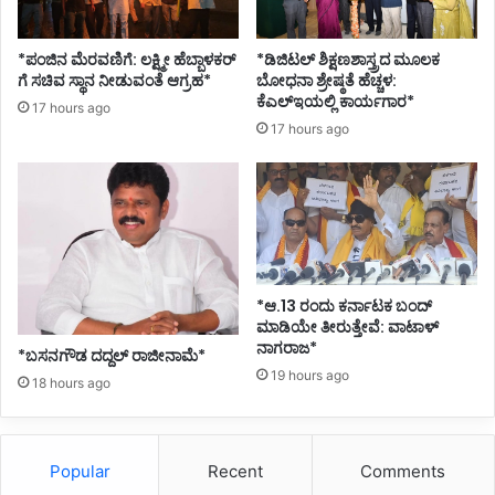
*ಪಂಜಿನ ಮೆರವಣಿಗೆ: ಲಕ್ಷ್ಮೀ ಹೆಬ್ಬಾಳಕರ್
*ಡಿಜಿಟಲ್ ಶಿಕ್ಷಣಶಾಸ್ತ್ರದ ಮೂಲಕ
ಗೆ ಸಚಿವ ಸ್ಥಾನ ನೀಡುವಂತೆ ಆಗ್ರಹ*
ಬೋಧನಾ ಶ್ರೇಷ್ಠತೆ ಹೆಚ್ಚಳ:
ಕೆಎಲ್ಇಯಲ್ಲಿ ಕಾರ್ಯಗಾರ*
17 hours ago
17 hours ago
*ಆ.13 ರಂದು ಕರ್ನಾಟಕ ಬಂದ್
ಮಾಡಿಯೇ ತೀರುತ್ತೇವೆ: ವಾಟಾಳ್
ನಾಗರಾಜ*
*ಬಸನಗೌಡ ದದ್ದಲ್‌ ರಾಜೀನಾಮೆ*
19 hours ago
18 hours ago
Popular
Recent
Comments