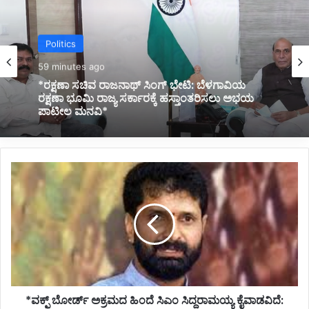
Politics
2 hours ago
*ಮಹದೇವಪ್ಪ ಹೆಸರನ್ನು ಸಿದ್ದರಾಮಯ್ಯ ಸಚಿವರ ಪಟ್ಟಿಯಲ್ಲಿ
ಶಿಫಾರಸು ಮಾಡಿದ್ದರು; ಆದರೆ ಹೈಕಮಾಂಡ್ ಹೊಸಬರನ್ನು
ಆಯ್ಕೆ ಮಾಡಿದೆ: ಸಚಿವ ಯತೀಂದ್ರ ಸ್ಪಷ್ಟನೆ*
*ವಕ್ಫ್
ಬೋರ್ಡ್
ಅಕ್ರಮದ
ಹಿಂದೆ
ಸಿಎಂ
ಸಿದ್ದರಾಮಯ್ಯ
ಕೈವಾಡವಿದೆ:
ಸಿ.ಟಿ.ರವಿ
ಆರೋಪ*
*ವಕ್ಫ್ ಬೋರ್ಡ್ ಅಕ್ರಮದ ಹಿಂದೆ ಸಿಎಂ ಸಿದ್ದರಾಮಯ್ಯ ಕೈವಾಡವಿದೆ: