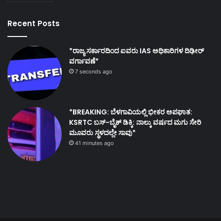
Recent Posts
*ರಾಜ್ಯ ಸರ್ಕಾರದಿಂದ ಐವರು IAS ಅಧಿಕಾರಿಗಳ ದಿಢೀರ್
ವರ್ಗಾವಣೆ*
7 seconds ago
*BREAKING: ಬೆಳಗಾವಿಯಲ್ಲಿ ಭೀಕರ ಅಪಘಾತ:
KSRTC ಬಸ್-ಬೈಕ್ ಡಿಕ್ಕಿ: ನಾಲ್ಕು ವರ್ಷದ ಮಗು ಸೇರಿ
ಮೂವರು ಸ್ಥಳದಲ್ಲೇ ಸಾವು*
41 minutes ago