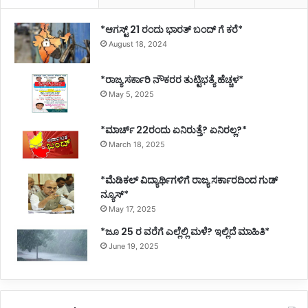
*ಆಗಸ್ಟ್ 21 ರಂದು ಭಾರತ್‌ ಬಂದ್‌ ಗೆ ಕರೆ*
August 18, 2024
*ರಾಜ್ಯ ಸರ್ಕಾರಿ ನೌಕರರ ತುಟ್ಟಿಭತ್ಯೆ ಹೆಚ್ಚಳ*
May 5, 2025
*ಮಾರ್ಚ್ 22ರಂದು ಏನಿರುತ್ತೆ? ಏನಿರಲ್ಲ?*
March 18, 2025
*ಮೆಡಿಕಲ್ ವಿದ್ಯಾರ್ಥಿಗಳಿಗೆ ರಾಜ್ಯ ಸರ್ಕಾರದಿಂದ ಗುಡ್
ನ್ಯೂಸ್*
May 17, 2025
*ಜೂ 25 ರ ವರೆಗೆ ಎಲ್ಲೆಲ್ಲಿ ಮಳೆ? ಇಲ್ಲಿದೆ ಮಾಹಿತಿ*
June 19, 2025