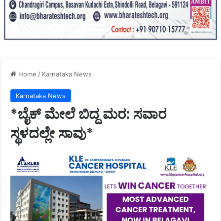
Home
/
Karnataka News
Karnataka News
*ಬೈಕ್ ಮೇಲೆ ಬಿದ್ದ ಮರ: ಸವಾರ
ಸ್ಥಳದಲ್ಲೇ ಸಾವು*