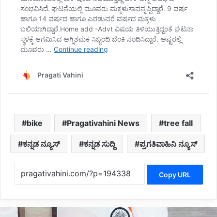
bike
Pragativahini News
tree fall
ಕನ್ನಡ ನ್ಯೂಸ್
ಕನ್ನಡ ಸುದ್ದಿ
ಪ್ರಗತಿವಾಹಿನಿ ನ್ಯೂಸ್
Copy URL