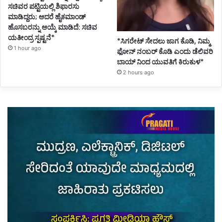
ಸಚಿವರ ಪಟ್ಟಿಯಲ್ಲಿ ಶಿಫಾರಸು
ಮಾಡಿದ್ದರು; ಆದರೆ ಹೈಕಮಾಂಡ್
ಹೊಸಬರನ್ನು ಆಯ್ಕೆ ಮಾಡಿದೆ: ಸಚಿವ
ಯತೀಂದ್ರ ಸ್ಪಷ್ಟನೆ*
*ಸಿಗರೇಟ್ ಸೇದಲು ಜಾಗ ಕೊಡಿ, ನಿಮ್ಮ
1 hour ago
ಫೋನ್ ನಂಬರ್ ಕೊಡಿ ಎಂದು ಡೆಲಿವರಿ
ಬಾಯ್ ನಿಂದ ಯುವತಿಗೆ ಕಿರುಕುಳ*
2 hours ago