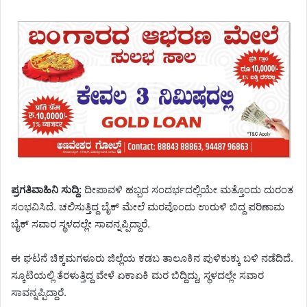
ಪ್ರಗತಿವಾಹಿನಿ ಸುದ್ದಿ:
ದೀಪಾವಳಿ ಹಬ್ಬದ ಸಂದರ್ಭದಲ್ಲಿಯೇ ಮತ್ತೊಂದು ದುರಂತ
ಸಂಭವಿಸಿದೆ. ಚಲಿಸುತ್ತಿದ್ದ ಬೈಕ್ ಮೇಲೆ ಮರವೊಂದು ಉರುಳಿ ಬಿದ್ದ ಪರಿಣಾಮ
ಬೈಕ್ ಸವಾರ ಸ್ಥಳದಲ್ಲೇ ಸಾವನ್ನಪ್ಪಿದ್ದಾರೆ.
ಈ ಘಟನೆ ಚಿಕ್ಕಮಗಳೂರು ಜಿಲ್ಲೆಯ ಕಡಬ ತಾಲೂಕಿನ ಪುಳಿಕುಕ್ಕು ಬಳಿ ನಡೆದಿದೆ.
ಸ್ಕೂಟಿಯಲ್ಲಿ ತೆರಳುತ್ತಿದ್ದ ವೇಳೆ ಏಕಾಏಕಿ ಮರ ಬಿದ್ದಿದ್ದು, ಸ್ಥಳದಲ್ಲೇ ಸವಾರ
ಸಾವನ್ನಪ್ಪಿದ್ದಾರೆ.