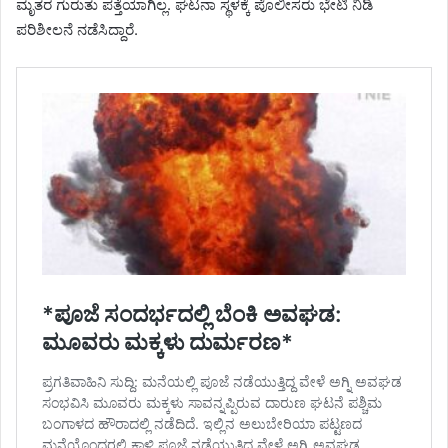
ಮೃತರ ಗುರುತು ಪತ್ತೆಯಾಗಿಲ್ಲ. ಘಟನಾ ಸ್ಥಳಕ್ಕೆ ಪೊಲೀಸರು ಭೇಟಿ ನಿಡಿ
ಪರಿಶೀಲನೆ ನಡೆಸಿದ್ದಾರೆ.