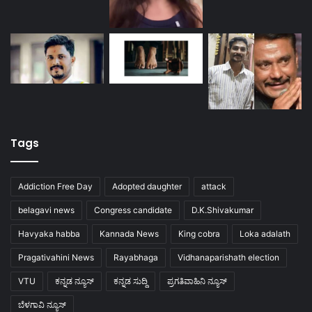
Tags
Addiction Free Day
Adopted daughter
attack
belagavi news
Congress candidate
D.K.Shivakumar
Havyaka habba
Kannada News
King cobra
Loka adalath
Pragativahini News
Rayabhaga
Vidhanaparishath election
VTU
ಕನ್ನಡ ನ್ಯೂಸ್
ಕನ್ನಡ ಸುದ್ದಿ
ಪ್ರಗತಿವಾಹಿನಿ ನ್ಯೂಸ್
ಬೆಳಗಾವಿ ನ್ಯೂಸ್