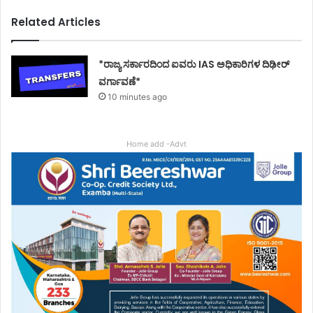
Related Articles
*ರಾಜ್ಯ ಸರ್ಕಾರದಿಂದ ಐವರು IAS ಅಧಿಕಾರಿಗಳ ದಿಢೀರ್
ವರ್ಗಾವಣೆ*
10 minutes ago
Home add -Advt