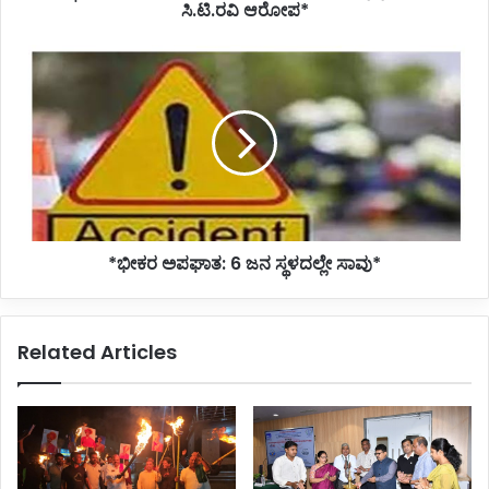
ಸಿ.ಟಿ.ರವಿ ಆರೋಪ*
*ಭೀಕರ
ಅಪಘಾತ:
6
ಜನ
ಸ್ಥಳದಲ್ಲೇ
ಸಾವು*
*ಭೀಕರ ಅಪಘಾತ: 6 ಜನ ಸ್ಥಳದಲ್ಲೇ ಸಾವು*
Related Articles