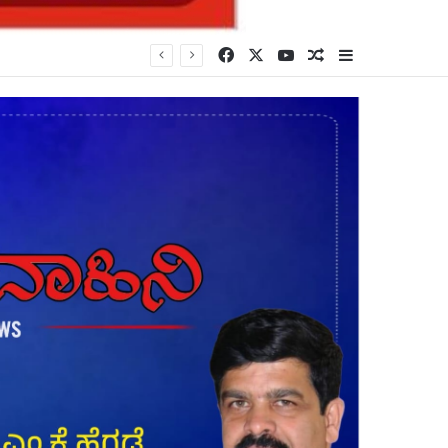
Facebook
X
YouTube
Random Article
Sidebar