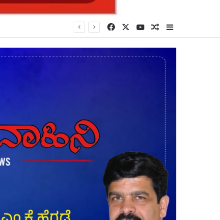
Facebook
X
YouTube
Random Article
Sidebar