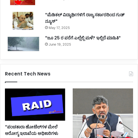
*ಮೆಡಿಕಲ್ ವಿದ್ಯಾರ್ಥಿಗಳಿಗೆ ರಾಜ್ಯ ಸರ್ಕಾರದಿಂದ ಗುಡ್
ನ್ಯೂಸ್*
May 17, 2025
*ಜೂ 25 ರ ವರೆಗೆ ಎಲ್ಲೆಲ್ಲಿ ಮಳೆ? ಇಲ್ಲಿದೆ ಮಾಹಿತಿ*
June 19, 2025
Recent Tech News
*ಪಂಚತಾರಾ ಹೋಟೆಲ್‌ಗಳ ಮೇಲೆ
ಆರೋಗ್ಯ ಇಲಾಖೆಯ ಅಧಿಕಾರಿಗಳು