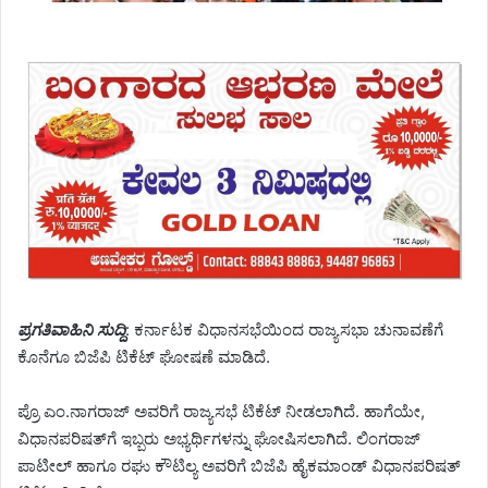
ಪ್ರಗತಿವಾಹಿನಿ ಸುದ್ದಿ
: ಕರ್ನಾಟಕ ವಿಧಾನಸಭೆಯಿಂದ ರಾಜ್ಯಸಭಾ ಚುನಾವಣೆಗೆ
ಕೊನೆಗೂ ಬಿಜೆಪಿ ಟಿಕೆಟ್​ ಘೋಷಣೆ ಮಾಡಿದೆ.
ಪ್ರೊ ಎಂ.ನಾಗರಾಜ್​ ಅವರಿಗೆ ರಾಜ್ಯಸಭೆ ಟಿಕೆಟ್​ ನೀಡಲಾಗಿದೆ. ಹಾಗೆಯೇ,
ವಿಧಾನಪರಿಷತ್​​ಗೆ ಇಬ್ಬರು ಅಭ್ಯರ್ಥಿಗಳನ್ನು ಘೋಷಿಸಲಾಗಿದೆ. ಲಿಂಗರಾಜ್
ಪಾಟೀಲ್​ ಹಾಗೂ ರಘು ಕೌಟಿಲ್ಯ ಅವರಿಗೆ ಬಿಜೆಪಿ ಹೈಕಮಾಂಡ್ ವಿಧಾನಪರಿಷತ್