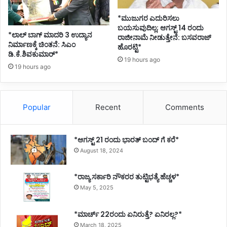
*ಮುಜುಗರ ಎದುರಿಸಲು
ಬಯಸುವುದಿಲ್ಲ; ಆಗಸ್ಟ್ 14 ರಂದು
*ಲಾಲ್ ಬಾಗ್ ಮಾದರಿ 3 ಉದ್ಯಾನ
ರಾಜೀನಾಮೆ ನೀಡುತ್ತೇನೆ: ಬಸವರಾಜ್
ನಿರ್ಮಾಣಕ್ಕೆ ಚಿಂತನೆ: ಸಿಎಂ
ಹೊರಟ್ಟಿ*
ಡಿ.ಕೆ.ಶಿವಕುಮಾರ್*
19 hours ago
19 hours ago
Popular
Recent
Comments
*ಆಗಸ್ಟ್ 21 ರಂದು ಭಾರತ್‌ ಬಂದ್‌ ಗೆ ಕರೆ*
August 18, 2024
*ರಾಜ್ಯ ಸರ್ಕಾರಿ ನೌಕರರ ತುಟ್ಟಿಭತ್ಯೆ ಹೆಚ್ಚಳ*
May 5, 2025
*ಮಾರ್ಚ್ 22ರಂದು ಏನಿರುತ್ತೆ? ಏನಿರಲ್ಲ?*
March 18, 2025