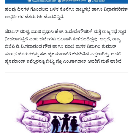
ಹಲವು ದಿನಗಳ ಗೊಂದಲದ ಬಳಿಕ ಕೊನೆಗೂ ರಾಜ್ಯಸಭೆ ಹಾಗೂ ವಿಧಾನಪರಿಷತ್
ಅಭ್ಯರ್ಥಿಗಳ ಹೆಸರುಗಳು ಹೊರಬಿದ್ದಿವೆ.
ಜೆಡಿಎಸ್​ ವರಿಷ್ಠ, ಮಾಜಿ ಪ್ರಧಾನಿ ಹೆಚ್.ಡಿ.ದೇವೇಗೌಡರಿಗೆ ಮತ್ತೆ ರಾಜ್ಯಸಭೆ ಸ್ಥಾನ
ನೀಡಲಾಗುತ್ತಿದೆ ಎಂಬ ಚರ್ಚೆಗಳು ಬಲವಾಗಿ ಕೇಳಿಬಂದಿದ್ದವು. ಅಲ್ಲದೆ, ರಾಜ್ಯ
ಬಿಜೆಪಿ ಡಿ.ವಿ.ಸದಾನಂದ ಗೌಡ ಹಾಗೂ ಮಾಜಿ ಶಾಸಕ ನಿರ್ಮಲ ಕುಮಾರ್
ಸುರಾನ ಹೆಸರುಗಳನ್ನು ಸಹ ಹೈಕಮಾಂಡ್​​ಗೆ ಕಳುಹಿಸಿದೆ ಎನ್ನಲಾಗಿತ್ತು. ಆದರೆ
ಹೈಕಮಾಂಡ್ ಇವೆಲ್ಲರನ್ನೂ ಬಿಟ್ಟು ಪ್ರೊ ಎಂ.ನಾಗರಾಜ್ ಅವರಿಗೆ ಮಣೆ ಹಾಕಿದೆ.