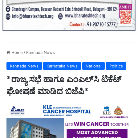
Home
/
Kannada News
Kannada News
Karnataka News
National
Politics
*ರಾಜ್ಯ ಸಭೆ ಹಾಗೂ ಎಂಎಲ್‌ಸಿ ಟಿಕೆಟ್
ಘೋಷಣೆ ಮಾಡಿದ ಬಿಜೆಪಿ*