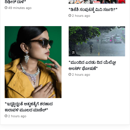
ದಿಢೀರ್ ದಾಳಿ*
49 minutes ago
*ಡಿಕೆಶಿ ಸಂಪುಟಕ್ಕೆ ಮಿನಿ ಸರ್ಜರಿ?*
2 hours ago
*ಮುಂದಿನ ಎರಡು ದಿನ ಯೆಲ್ಲೋ
ಅಲರ್ಟ್ ಘೋಷಣೆ*
2 hours ago
*ಇದ್ದಕ್ಕಿದ್ದಂತೆ ಆತ್ಮಹತ್ಯೆಗೆ ಶರಣಾದ
ಕಾರಾವಳಿ ಮೂಲದ ಮಾಡೆಲ್*
2 hours ago