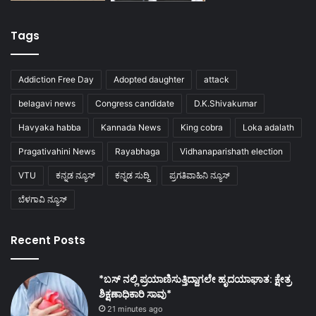
Tags
Addiction Free Day
Adopted daughter
attack
belagavi news
Congress candidate
D.K.Shivakumar
Havyaka habba
Kannada News
King cobra
Loka adalath
Pragativahini News
Rayabhaga
Vidhanaparishath election
VTU
ಕನ್ನಡ ನ್ಯೂಸ್
ಕನ್ನಡ ಸುದ್ದಿ
ಪ್ರಗತಿವಾಹಿನಿ ನ್ಯೂಸ್
ಬೆಳಗಾವಿ ನ್ಯೂಸ್
Recent Posts
*ಬಸ್ ನಲ್ಲಿ ಪ್ರಯಾಣಿಸುತ್ತಿದ್ದಾಗಲೇ ಹೃದಯಾಘಾತ: ಕ್ಷೇತ್ರ
ಶಿಕ್ಷಣಾಧಿಕಾರಿ ಸಾವು*
21 minutes ago