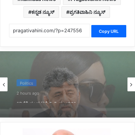
ಕನ್ನಡ ನ್ಯೂಸ್
ಪ್ರಗತಿವಾಹಿನಿ ನ್ಯೂಸ್
Copy URL
Latest
3 hours ago
*ಇದ್ದಕ್ಕಿದ್ದಂತೆ ಆತ್ಮಹತ್ಯೆಗೆ ಶರಣಾದ ಕಾರಾವಳಿ ಮೂಲದ
ಮಾಡೆಲ್*
*ಗ್ಯಾರೆಂಟಿ