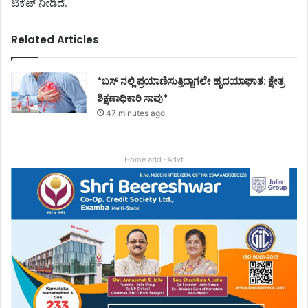
ಟಿಕೆಟ್​ ನೀಡಿದೆ.
Related Articles
*ಬಸ್ ನಲ್ಲಿ ಪ್ರಯಾಣಿಸುತ್ತಿದ್ದಾಗಲೇ ಹೃದಯಾಘಾತ: ಕ್ಷೇತ್ರ
ಶಿಕ್ಷಣಾಧಿಕಾರಿ ಸಾವು*
47 minutes ago
Home add -Advt