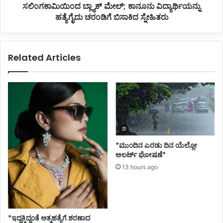
ಸಲಿಂಗಕಾಮಿಯಿಂದ ಬ್ಲ್ಯಾಕ್ ಮೇಲ್; ಕಾನೂನು ವಿದ್ಯಾರ್ಥಿಯನ್ನು
ಗು
ಕ್
ರು
ಹತ್ಯೆಗೈದು ಚರಂಡಿಗೆ ಬಿಸಾಕಿದ ಸ್ನೇಹಿತರು
ಮೇ
ವಂ
ಲ್
ದ
;
ನೆ
ಕಾ
Related Articles
ನೂ
ನು
ವಿ
ದ್
ಯಾ
ರ್
ಥಿ
ಯ
ನ್
*ಮುಂದಿನ ಎರಡು ದಿನ ಯೆಲ್ಲೋ
ನು
ಅಲರ್ಟ್ ಘೋಷಣೆ*
ಹ
13 hours ago
ತ್
ಯೆ
ಗೈ
ದು
ಚ
*ಇದ್ದಕ್ಕಿದ್ದಂತೆ ಆತ್ಮಹತ್ಯೆಗೆ ಶರಣಾದ