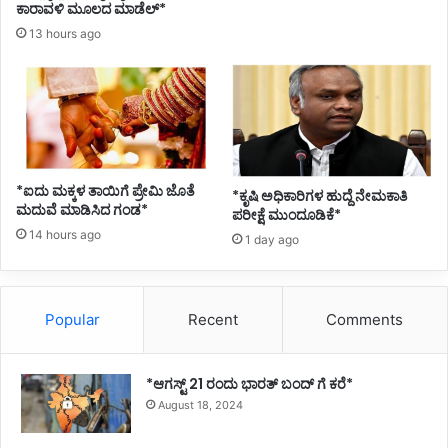
ರಂ
ಕಾರಾವಳಿ ಮೂಲದ ಮಾಡೆಲ್*
ಡಿ
13 hours ago
ಗೆ
ಬಿ
ಸಾ
ಕಿ
ದ
ಸ್
ನೇ
*ಐದು ಮಕ್ಕಳ ತಾಯಿಗೆ ಪ್ರೇಮಿ ಜೊತೆ
ಹಿ
*ಕೃಷಿ ಅಧಿಕಾರಿಗಳ ಹುದ್ದೆ ನೇಮಕಾತಿ
ಮದುವೆ ಮಾಡಿಸಿದ ಗಂಡ*
ಪರೀಕ್ಷೆ ಮುಂದೂಡಿಕೆ*
ತ
14 hours ago
ರು
1 day ago
Popular
Recent
Comments
*ಆಗಸ್ಟ್ 21 ರಂದು ಭಾರತ್‌ ಬಂದ್‌ ಗೆ ಕರೆ*
August 18, 2024