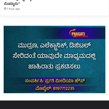
ಬೊಮ್ಮಾಯಿ*
1 hour ago