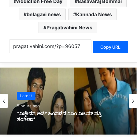
Addiction Free Day
Basavaraj Bommai
belagavi news
Kannada News
Pragativahini News
Copy URL
Kannada News
6 hours ago
*ಸೂಸೈಡ್ ಪ್ರಕರಣ: ಸಮಾಜ ಒಟ್ಟಿಗೆ ಬದುಕಲು ಬಿಡುವುದಿಲ್ಲ
ಎಂದು ಆತ್ಮಹತ್ಯೆ*