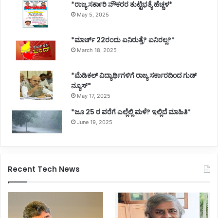
*ರಾಜ್ಯ ಸರ್ಕಾರಿ ನೌಕರರ ತುಟ್ಟಿಭತ್ಯೆ ಹೆಚ್ಚಳ*
May 5, 2025
*ಮಾರ್ಚ್ 22ರಂದು ಏನಿರುತ್ತೆ? ಏನಿರಲ್ಲ?*
March 18, 2025
*ಮೆಡಿಕಲ್ ವಿದ್ಯಾರ್ಥಿಗಳಿಗೆ ರಾಜ್ಯ ಸರ್ಕಾರದಿಂದ ಗುಡ್
ನ್ಯೂಸ್*
May 17, 2025
*ಜೂ 25 ರ ವರೆಗೆ ಎಲ್ಲೆಲ್ಲಿ ಮಳೆ? ಇಲ್ಲಿದೆ ಮಾಹಿತಿ*
June 19, 2025
Recent Tech News