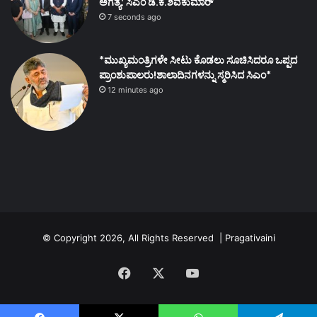
ಅಗತ್ಯ: ಸಿಎಂ ಡಿ.ಕೆ.ಶಿವಕುಮಾರ್
7 seconds ago
*ಮುಖ್ಯಮಂತ್ರಿಗಳೇ ಸೀಟು ಕೊಡಲು ಸೂಚಿಸಿದರೂ ಒಪ್ಪದ
ಪ್ರಾಂಶುಪಾಲರು!ಶಾಲಾದಿನಗಳನ್ನು ಸ್ಮರಿಸಿದ ಸಿಎಂ*
12 minutes ago
© Copyright 2026, All Rights Reserved | Pragativaini
Facebook
X
YouTube