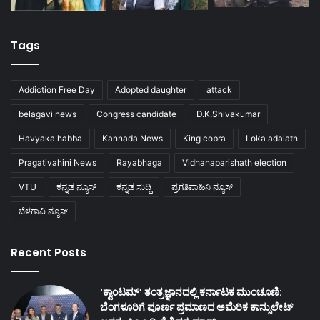
Tags
Addiction Free Day
Adopted daughter
attack
belagavi news
Congress candidate
D.K.Shivakumar
Havyaka habba
Kannada News
King cobra
Loka adalath
Pragativahini News
Rayabhaga
Vidhanaparishath election
VTU
ಕನ್ನಡ ನ್ಯೂಸ್
ಕನ್ನಡ ಸುದ್ದಿ
ಪ್ರಗತಿವಾಹಿನಿ ನ್ಯೂಸ್
ಬೆಳಗಾವಿ ನ್ಯೂಸ್
Recent Posts
‘ಕ್ವಾಂಟಮ್’ ತಂತ್ರಜ್ಞಾನದಲ್ಲಿ ಕರ್ನಾಟಕ ಮುಂಚೂಣಿ:
ಬೆಂಗಳೂರಿಗೆ ಪೂರ್ಣ ಪ್ರಮಾಣದ ಅಮೆರಿಕ ಕಾನ್ಸುಲೇಟ್