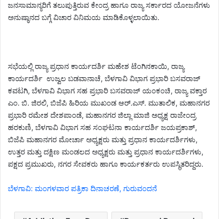
ಜನಸಾಮಾನ್ಯರಿಗೆ ತಲುಪುತ್ತಿರುವ ಕೇಂದ್ರ ಹಾಗೂ ರಾಜ್ಯ ಸರ್ಕಾರದ ಯೋಜನೆಗಳು
ಅನುಷ್ಠಾನದ ಬಗ್ಗೆ ವಿಚಾರ ವಿನಿಮಯ ಮಾಡಿಕೊಳ್ಳಲಾಯಿತು.
ಸಭೆಯಲ್ಲಿ ರಾಜ್ಯ ಪ್ರಧಾನ ಕಾರ್ಯದರ್ಶಿ ಮಹೇಶ ಟೆಂಗಿನಕಾಯಿ, ರಾಜ್ಯ
ಕಾರ್ಯದರ್ಶಿ ಉಜ್ವಲ ಬಡವಾನಾಚೆ, ಬೆಳಗಾವಿ ವಿಭಾಗ ಪ್ರಭಾರಿ ಬಸವರಾಜ್
ಕವಟಗಿ, ಬೆಳಗಾವಿ ವಿಭಾಗ ಸಹ ಪ್ರಭಾರಿ ಬಸವರಾಜ್ ಯಂಕಂಚಿ, ರಾಜ್ಯ ವಕ್ತಾರ
ಎಂ. ಬಿ. ಜಿರಲಿ, ಬಿಜೆಪಿ ಹಿರಿಯ ಮುಖಂಡ ಆರ್.ಎಸ್. ಮುತಾಲಿಕ, ಮಹಾನಗರ
ಪ್ರಭಾರಿ ರಮೇಶ ದೇಶಪಾಂಡೆ, ಮಹಾನಗರ ಜಿಲ್ಲಾ ಮಾಜಿ ಅಧ್ಯಕ್ಷ ರಾಜೇಂದ್ರ
ಹರಕುಣಿ, ಬೆಳಗಾವಿ ವಿಭಾಗ ಸಹ ಸಂಘಟನಾ ಕಾರ್ಯದರ್ಶಿ ಜಯಪ್ರಕಾಶ್,
ಬಿಜೆಪಿ ಮಹಾನಗರ ಮೋರ್ಚಾ ಅಧ್ಯಕ್ಷರು ಮತ್ತು ಪ್ರಧಾನ ಕಾರ್ಯದರ್ಶಿಗಳು,
ಉತ್ತರ ಮತ್ತು ದಕ್ಷಿಣ ಮಂಡಲದ ಅಧ್ಯಕ್ಷರು ಮತ್ತು ಪ್ರಧಾನ ಕಾರ್ಯದರ್ಶಿಗಳು,
ಪಕ್ಷದ ಪ್ರಮುಖರು, ನಗರ ಸೇವಕರು ಹಾಗೂ ಕಾರ್ಯಕರ್ತರು ಉಪಸ್ಥಿತರಿದ್ದರು.
ಬೆಳಗಾವಿ: ಮಂಗಳವಾರ ಪತ್ರಿಕಾ ದಿನಾಚರಣೆ, ಗುರುವಂದನೆ