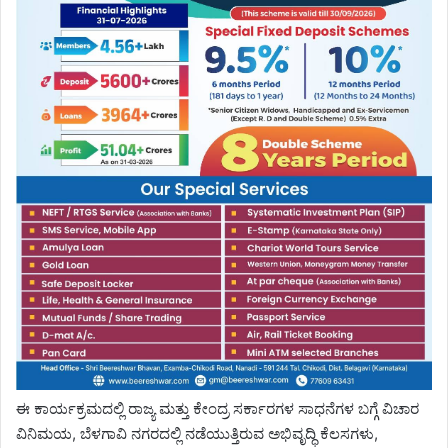
ಈ ಕಾರ್ಯಕ್ರಮದಲ್ಲಿ ರಾಜ್ಯ ಮತ್ತು ಕೇಂದ್ರ ಸರ್ಕಾರಗಳ ಸಾಧನೆಗಳ ಬಗ್ಗೆ ವಿಚಾರ
ವಿನಿಮಯ, ಬೆಳಗಾವಿ ನಗರದಲ್ಲಿ ನಡೆಯುತ್ತಿರುವ ಅಭಿವೃದ್ಧಿ ಕೆಲಸಗಳು,