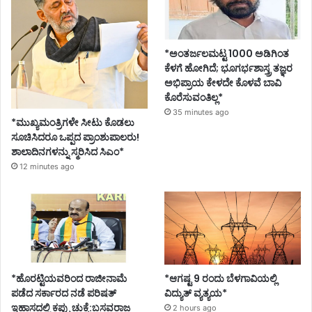
*ಅಂತರ್ಜಲಮಟ್ಟ 1000 ಅಡಿಗಿಂತ
ಕೆಳಗೆ ಹೋಗಿದೆ; ಭೂಗರ್ಭಶಾಸ್ತ್ರ ತಜ್ಞರ
ಅಭಿಪ್ರಾಯ ಕೇಳದೇ ಕೊಳವೆ ಬಾವಿ
ಕೊರೆಸುವಂತಿಲ್ಲ*
35 minutes ago
*ಮುಖ್ಯಮಂತ್ರಿಗಳೇ ಸೀಟು ಕೊಡಲು
ಸೂಚಿಸಿದರೂ ಒಪ್ಪದ ಪ್ರಾಂಶುಪಾಲರು!
ಶಾಲಾದಿನಗಳನ್ನು ಸ್ಮರಿಸಿದ ಸಿಎಂ*
12 minutes ago
*ಹೊರಟ್ಟಿಯವರಿಂದ ರಾಜೀನಾಮೆ
*ಆಗಷ್ಟ 9 ರಂದು ಬೆಳಗಾವಿಯಲ್ಲಿ
ಪಡೆದ ಸರ್ಕಾರದ ನಡೆ ಪರಿಷತ್
ವಿದ್ಯುತ್ ವ್ಯತ್ಯಯ*
ಇಹಾಸದಲ್ಲಿ ಕಪ್ಪು ಚುಕ್ಕೆ:ಬಸವರಾಜ
2 hours ago