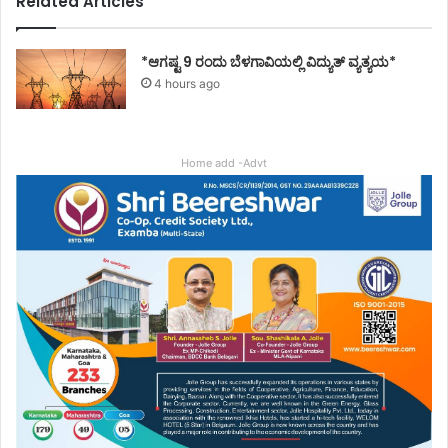
Related Articles
*ಆಗಷ್ಟ 9 ರಂದು ಬೆಳಗಾವಿಯಲ್ಲಿ ವಿದ್ಯುತ್ ವ್ಯತ್ಯಯ*
4 hours ago
Home add -Advt