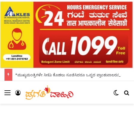
*ಮುಖ್ಯಮಂತ್ರಿಗಳೇ ಸೀಟು ಕೊಡಲು ಸೂಚಿಸಿದರೂ ಒಪ್ಪದ ಪ್ರಾಂಶುಪಾಲರು!ಶಾಲಾದಿನಗಳನ್ನು ಸ್ಮರಿಸಿದ ಸಿಎಂ*
Menu
Log In
Switch
S