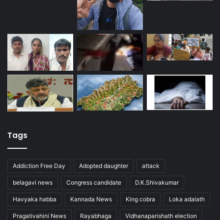
Tags
Addiction Free Day
Adopted daughter
attack
belagavi news
Congress candidate
D.K.Shivakumar
Havyaka habba
Kannada News
King cobra
Loka adalath
Pragativahini News
Rayabhaga
Vidhanaparishath election