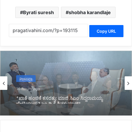
Byrati suresh
shobha karandlaje
Copy URL
Tech
1 day ago
‘ಕ್ವಾಂಟಮ್’ ತಂತ್ರಜ್ಞಾನದಲ್ಲಿ ಕರ್ನಾಟಕ ಮುಂಚೂಣಿ:
ಬೆಂಗಳೂರಿಗೆ ಪೂರ್ಣ ಪ್ರಮಾಣದ ಅಮೆರಿಕ ಕಾನ್ಸುಲೇಟ್
ಅಗತ್ಯ: ಸಿಎಂ ಡಿ.ಕೆ.ಶಿವಕುಮಾರ್
*ಪ್ರಜ್ವಲ್