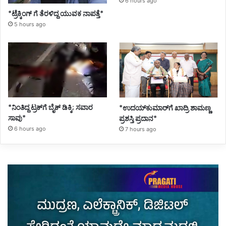
6 hours ago
*ಟ್ರೆಕ್ಕಿಂಗ್ ಗೆ ತೆರಳಿದ್ದ ಯುವಕ ನಾಪತ್ತೆ*
5 hours ago
*ನಿಂತಿದ್ದ ಟ್ರಕ್‌ಗೆ ಬೈಕ್ ಡಿಕ್ಕಿ; ಸವಾರ
*ಉದಯ್‌ಕುಮಾರ್‌ಗೆ ಖಾದ್ರಿ ಶಾಮಣ್ಣ
ಸಾವು*
ಪ್ರಶಸ್ತಿ ಪ್ರದಾನ*
6 hours ago
7 hours ago