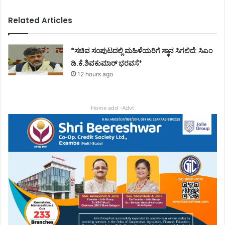
Related Articles
*ಸಚಿವ ಸಂಪುಟದಲ್ಲಿ ಮಹಿಳೆಯರಿಗೆ ಸ್ಥಾನ ಸಿಗಲಿದೆ: ಸಿಎಂ
ಡಿ.ಕೆ.ಶಿವಕುಮಾರ್ ಭರವಸೆ*
12 hours ago
Home add -Advt