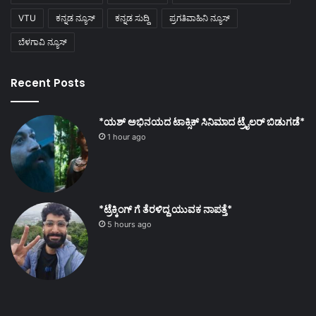
VTU
ಕನ್ನಡ ನ್ಯೂಸ್
ಕನ್ನಡ ಸುದ್ದಿ
ಪ್ರಗತಿವಾಹಿನಿ ನ್ಯೂಸ್
ಬೆಳಗಾವಿ ನ್ಯೂಸ್
Recent Posts
*ಯಶ್ ಅಭಿನಯದ ಟಾಕ್ಸಿಕ್ ಸಿನಿಮಾದ ಟ್ರೈಲರ್ ಬಿಡುಗಡೆ*
1 hour ago
*ಟ್ರೆಕ್ಕಿಂಗ್ ಗೆ ತೆರಳಿದ್ದ ಯುವಕ ನಾಪತ್ತೆ*
5 hours ago