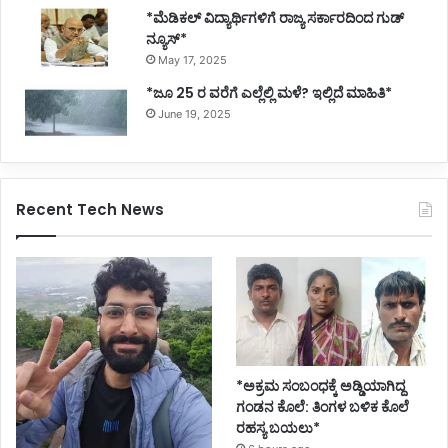
*ಮೆಡಿಕಲ್ ವಿದ್ಯಾರ್ಥಿಗಳಿಗೆ ರಾಜ್ಯ ಸರ್ಕಾರದಿಂದ ಗುಡ್
ನ್ಯೂಸ್*
May 17, 2025
*ಜೂ 25 ರ ವರೆಗೆ ಎಲ್ಲೆಲ್ಲಿ ಮಳೆ? ಇಲ್ಲಿದೆ ಮಾಹಿತಿ*
June 19, 2025
Recent Tech News
*ಅಕ್ರಮ ಸಂಬಂಧಕ್ಕೆ ಅಡ್ಡಿಯಾಗಿದ್ದ
ಗಂಡನ ಕೊಲೆ: ತಿಂಗಳ ಬಳಿಕ ಕೊಲೆ
ರಹಸ್ಯ ಬಯಲು*