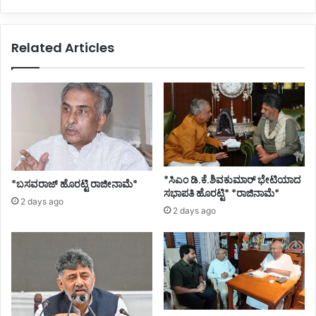
Related Articles
*ಸಿಎಂ ಡಿ.ಕೆ.ಶಿವಕುಮಾರ್ ಭೇಟಿಯಾದ
*ಬಸವರಾಜ್ ಹೊರಟ್ಟಿ ರಾಜೀನಾಮೆ*
ಸಭಾಪತಿ ಹೊರಟ್ಟಿ* *ರಾಜಿನಾಮೆ*
2 days ago
2 days ago