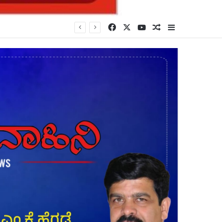
Facebook
X
YouTube
Random Article
Sidebar