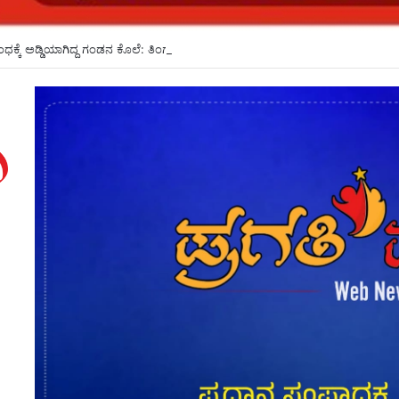
ಕ್ಕೆ ಅಡ್ಡಿಯಾಗಿದ್ದ ಗಂಡನ ಕೊಲೆ: ತಿಂಗಳ ಬಳಿಕ ಕೊಲೆ ರಹಸ್ಯ ಬಯಲು*