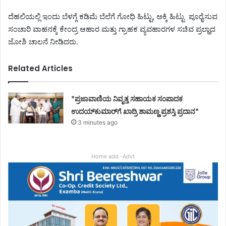
ದೆಹಲಿಯಲ್ಲಿ ಇಂದು ಬೆಳಗ್ಗೆ ಕಡಿಮೆ ಬೆಲೆಗೆ ಗೋಧಿ ಹಿಟ್ಟು, ಅಕ್ಕಿ ಹಿಟ್ಟು ಪೂರೈಸುವ
ಸಂಚಾರಿ ವಾಹನಕ್ಕೆ ಕೇಂದ್ರ ಆಹಾರ ಮತ್ತು ಗ್ರಾಹಕ ವ್ಯವಹಾರಗಳ ಸಚಿವ ಪ್ರಲ್ಹಾದ
ಜೋಶಿ ಚಾಲನೆ ನೀಡಿದರು.
Related Articles
*ಪ್ರಜಾವಾಣಿಯ ನಿವೃತ್ತ ಸಹಾಯಕ ಸಂಪಾದಕ
ಉದಯ್‌ಕುಮಾರ್‌ಗೆ ಖಾದ್ರಿ ಶಾಮಣ್ಣ ಪ್ರಶಸ್ತಿ ಪ್ರದಾನ*
3 minutes ago
Home add -Advt