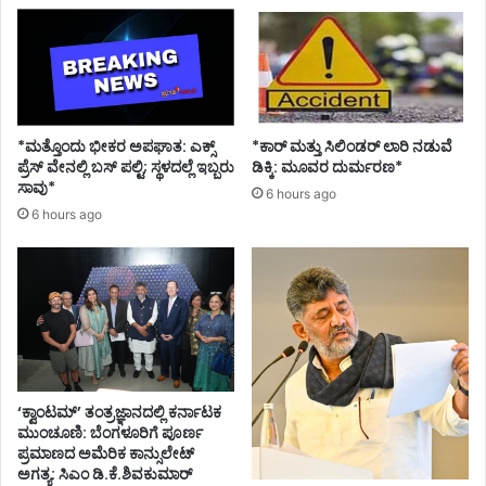
*ಮತ್ತೊಂದು ಭೀಕರ ಅಪಘಾತ: ಎಕ್ಸ್
*ಕಾರ್ ಮತ್ತು ಸಿಲಿಂಡ‌ರ್ ಲಾರಿ ನಡುವೆ
ಪ್ರೆಸ್ ವೇನಲ್ಲಿ ಬಸ್ ಪಲ್ಟಿ; ಸ್ಥಳದಲ್ಲೆ ಇಬ್ಬರು
ಡಿಕ್ಕಿ: ಮೂವರ ದುರ್ಮರಣ*
ಸಾವು*
6 hours ago
6 hours ago
‘ಕ್ವಾಂಟಮ್’ ತಂತ್ರಜ್ಞಾನದಲ್ಲಿ ಕರ್ನಾಟಕ
ಮುಂಚೂಣಿ: ಬೆಂಗಳೂರಿಗೆ ಪೂರ್ಣ
ಪ್ರಮಾಣದ ಅಮೆರಿಕ ಕಾನ್ಸುಲೇಟ್
ಅಗತ್ಯ: ಸಿಎಂ ಡಿ.ಕೆ.ಶಿವಕುಮಾರ್