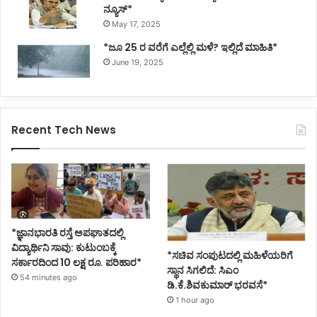
ನ್ಯೂಸ್*
May 17, 2025
*ಜೂ 25 ರ ವರೆಗೆ ಎಲ್ಲೆಲ್ಲಿ ಮಳೆ? ಇಲ್ಲಿದೆ ಮಾಹಿತಿ*
June 19, 2025
Recent Tech News
*ಜ್ಞಾನಭಾರತಿ ರಸ್ತೆ ಅಪಘಾತದಲ್ಲಿ
ವಿದ್ಯಾರ್ಥಿನಿ ಸಾವು: ಕುಟುಂಬಕ್ಕೆ
*ಸಚಿವ ಸಂಪುಟದಲ್ಲಿ ಮಹಿಳೆಯರಿಗೆ
ಸರ್ಕಾರದಿಂದ 10 ಲಕ್ಷ ರೂ. ಪರಿಹಾರ*
ಸ್ಥಾನ ಸಿಗಲಿದೆ: ಸಿಎಂ
54 minutes ago
ಡಿ.ಕೆ.ಶಿವಕುಮಾರ್ ಭರವಸೆ*
1 hour ago