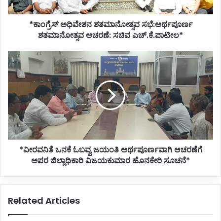
ಎಚ್.ಕೆ.ಪಾಟೀಲ*
*ಕಾಂಗ್ರೆಸ್ ಅಧಿವೇಶನ ಶತಮಾನೋತ್ಸವ ಸಭೆ:ಅರ್ಥಪೂರ್ಣ
ಶತಮಾನೋತ್ಸವ ಆಚರಣೆ: ಸಚಿವ ಎಚ್.ಕೆ.ಪಾಟೀಲ*
*ವೀರವನಿತೆ
ಒನಕೆ
ಓಬವ್ವ
ಜಯಂತಿ
ಅರ್ಥಪೂರ್ಣವಾಗಿ
ಆಚರಣೆಗೆ
ಅಪರ
ಜಿಲ್ಲಾಧಿಕಾರಿ
ವಿಜಯಕುಮಾರ
*ವೀರವನಿತೆ ಒನಕೆ ಓಬವ್ವ ಜಯಂತಿ ಅರ್ಥಪೂರ್ಣವಾಗಿ ಆಚರಣೆಗೆ
ಹೊನಕೇರಿ
ಸೂಚನೆ*
ಅಪರ ಜಿಲ್ಲಾಧಿಕಾರಿ ವಿಜಯಕುಮಾರ ಹೊನಕೇರಿ ಸೂಚನೆ*
Related Articles