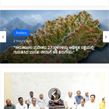
Politics
2 hours ago
*ಅರುಣಾಚಲ ಪ್ರದೇಶದ 27 ಸ್ಥಳಗಳನ್ನು ಅಧಿಕೃತ ನಕ್ಷೆಯಲ್ಲಿ
ಗುರುತಿಸಿದ ಭಾರತ: ಚೀನಾಗೆ ತಕ್ಕ ತಿರುಗೇಟು*
*ಕಾಂಗ್ರೆಸ್
ಅಧಿವೇಶನ
ಶತಮಾನೋತ್ಸವ
ಸಭೆ:ಅರ್ಥಪೂರ್ಣ
ಶತಮಾನೋತ್ಸವ
ಆಚರಣೆ:
ಸಚಿವ