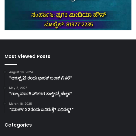
Most Viewed Posts
August 18, 2024
*ಆಗಸ್ಟ್ 21 ರಂದು ಭಾರತ್‌ ಬಂದ್‌ ಗೆ ಕರೆ*
May 5, 2025
*ರಾಜ್ಯ ಸರ್ಕಾರಿ ನೌಕರರ ತುಟ್ಟಿಭತ್ಯೆ ಹೆಚ್ಚಳ*
March 18, 2025
*ಮಾರ್ಚ್ 22ರಂದು ಏನಿರುತ್ತೆ? ಏನಿರಲ್ಲ?*
Categories