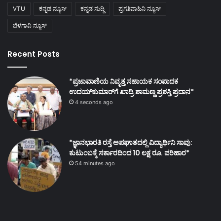
VTU
ಕನ್ನಡ ನ್ಯೂಸ್
ಕನ್ನಡ ಸುದ್ದಿ
ಪ್ರಗತಿವಾಹಿನಿ ನ್ಯೂಸ್
ಬೆಳಗಾವಿ ನ್ಯೂಸ್
Recent Posts
*ಪ್ರಜಾವಾಣಿಯ ನಿವೃತ್ತ ಸಹಾಯಕ ಸಂಪಾದಕ
ಉದಯ್‌ಕುಮಾರ್‌ಗೆ ಖಾದ್ರಿ ಶಾಮಣ್ಣ ಪ್ರಶಸ್ತಿ ಪ್ರದಾನ*
4 seconds ago
*ಜ್ಞಾನಭಾರತಿ ರಸ್ತೆ ಅಪಘಾತದಲ್ಲಿ ವಿದ್ಯಾರ್ಥಿನಿ ಸಾವು:
ಕುಟುಂಬಕ್ಕೆ ಸರ್ಕಾರದಿಂದ 10 ಲಕ್ಷ ರೂ. ಪರಿಹಾರ*
54 minutes ago