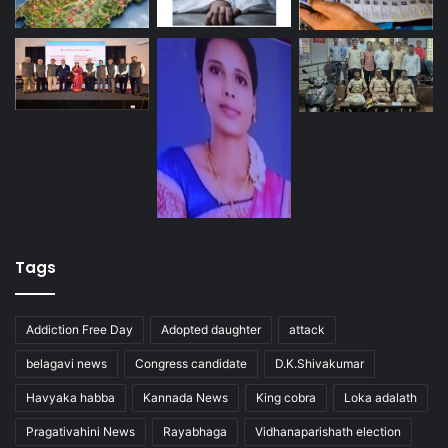
Tags
Addiction Free Day
Adopted daughter
attack
belagavi news
Congress candidate
D.K.Shivakumar
Havyaka habba
Kannada News
King cobra
Loka adalath
Pragativahini News
Rayabhaga
Vidhanaparishath election