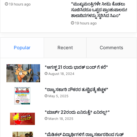
*ಮುಖ್ಯಮಂತ್ರಿಗಳೇ ಸೀಟು ಕೊಡಲು
19 hours ago
ಸೂಚಿಸಿದರೂ ಒಪ್ಪದ ಪ್ರಾಂಶುಪಾಲರು!
ಶಾಲಾದಿನಗಳನ್ನು ಸ್ಮರಿಸಿದ ಸಿಎಂ*
19 hours ago
Popular
Recent
Comments
*ಆಗಸ್ಟ್ 21 ರಂದು ಭಾರತ್‌ ಬಂದ್‌ ಗೆ ಕರೆ*
August 18, 2024
*ರಾಜ್ಯ ಸರ್ಕಾರಿ ನೌಕರರ ತುಟ್ಟಿಭತ್ಯೆ ಹೆಚ್ಚಳ*
May 5, 2025
*ಮಾರ್ಚ್ 22ರಂದು ಏನಿರುತ್ತೆ? ಏನಿರಲ್ಲ?*
March 18, 2025
*ಮೆಡಿಕಲ್ ವಿದ್ಯಾರ್ಥಿಗಳಿಗೆ ರಾಜ್ಯ ಸರ್ಕಾರದಿಂದ ಗುಡ್