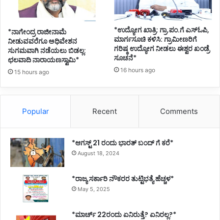
*ಉದ್ಯೋಗ ಖಾತ್ರಿ: ಗ್ರಾ.ಪಂ.ಗೆ ಎಸ್ಓಪಿ,
*ನಾಗೇಂದ್ರ ರಾಜೀನಾಮೆ
ಮಾರ್ಗಸೂಚಿ ಕಳಿಸಿ: ಗ್ರಾಮೀಣರಿಗೆ
ನೀಡುವವರೆಗೂ ಅಧಿವೇಶನ
ಗರಿಷ್ಠ ಉದ್ಯೋಗ ನೀಡಲು ಈಶ್ವರ ಖಂಡ್ರೆ
ಸುಗಮವಾಗಿ ನಡೆಯಲು ಬಿಡಲ್ಲ:
ಸೂಚನೆ*
ಛಲವಾದಿ ನಾರಾಯಣಸ್ವಾಮಿ*
16 hours ago
15 hours ago
Popular
Recent
Comments
*ಆಗಸ್ಟ್ 21 ರಂದು ಭಾರತ್‌ ಬಂದ್‌ ಗೆ ಕರೆ*
August 18, 2024
*ರಾಜ್ಯ ಸರ್ಕಾರಿ ನೌಕರರ ತುಟ್ಟಿಭತ್ಯೆ ಹೆಚ್ಚಳ*
May 5, 2025
*ಮಾರ್ಚ್ 22ರಂದು ಏನಿರುತ್ತೆ? ಏನಿರಲ್ಲ?*