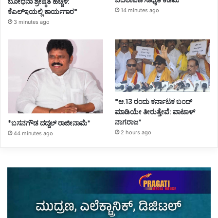
ಬೋಧನಾ ಶ್ರೇಷ್ಠತೆ ಹೆಚ್ಚಳ:
ಕೆಎಲ್ಇಯಲ್ಲಿ ಕಾರ್ಯಗಾರ*
14 minutes ago
3 minutes ago
*ಆ.13 ರಂದು ಕರ್ನಾಟಕ ಬಂದ್
ಮಾಡಿಯೇ ತೀರುತ್ತೇವೆ: ವಾಟಾಳ್
ನಾಗರಾಜ*
*ಬಸನಗೌಡ ದದ್ದಲ್‌ ರಾಜೀನಾಮೆ*
2 hours ago
44 minutes ago