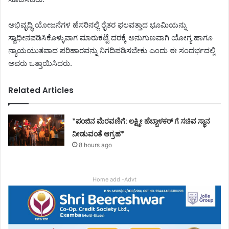
​ಅಭಿವೃದ್ಧಿ ಯೋಜನೆಗಳ ಹೆಸರಿನಲ್ಲಿ ರೈತರ ಫಲವತ್ತಾದ ಭೂಮಿಯನ್ನು
ಸ್ವಾಧೀನಪಡಿಸಿಕೊಳ್ಳುವಾಗ ಮಾರುಕಟ್ಟೆ ದರಕ್ಕೆ ಅನುಗುಣವಾಗಿ ಯೋಗ್ಯ ಹಾಗೂ
ನ್ಯಾಯಯುತವಾದ ಪರಿಹಾರವನ್ನು ನಿಗದಿಪಡಿಸಬೇಕು ಎಂದು ಈ ಸಂದರ್ಭದಲ್ಲಿ
ಅವರು ಒತ್ತಾಯಿಸಿದರು.
Related Articles
*ಪಂಜಿನ ಮೆರವಣಿಗೆ: ಲಕ್ಷ್ಮೀ ಹೆಬ್ಬಾಳಕರ್ ಗೆ ಸಚಿವ ಸ್ಥಾನ
ನೀಡುವಂತೆ ಆಗ್ರಹ*
8 hours ago
Home add -Advt