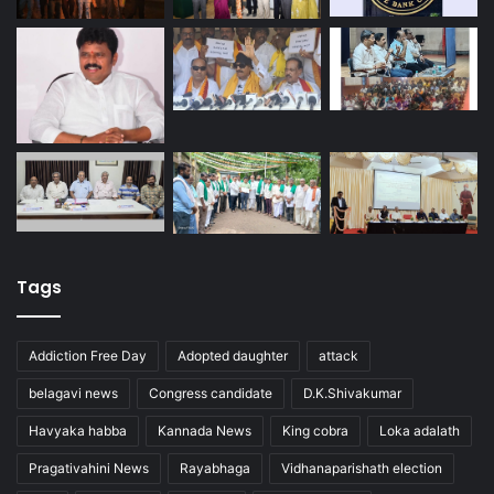
Tags
Addiction Free Day
Adopted daughter
attack
belagavi news
Congress candidate
D.K.Shivakumar
Havyaka habba
Kannada News
King cobra
Loka adalath
Pragativahini News
Rayabhaga
Vidhanaparishath election