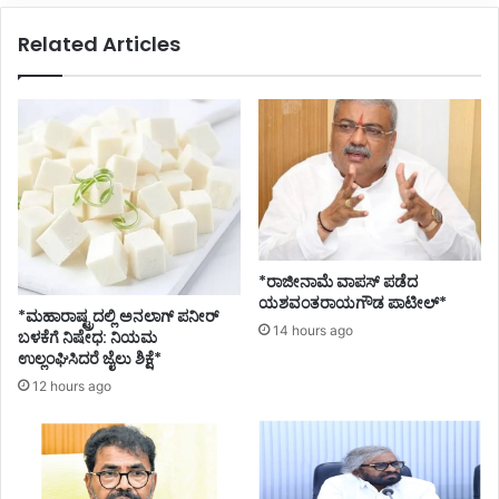
Related Articles
*ರಾಜೀನಾಮೆ ವಾಪಸ್ ಪಡೆದ
ಯಶವಂತರಾಯಗೌಡ ಪಾಟೀಲ್*
*ಮಹಾರಾಷ್ಟ್ರದಲ್ಲಿ ಅನಲಾಗ್ ಪನೀರ್
14 hours ago
ಬಳಕೆಗೆ ನಿಷೇಧ: ನಿಯಮ
ಉಲ್ಲಂಘಿಸಿದರೆ ಜೈಲು ಶಿಕ್ಷೆ*
12 hours ago