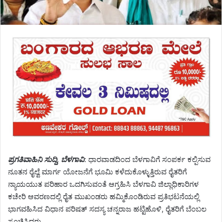
ಪ್ರಗತಿವಾಹಿನಿ ಸುದ್ದಿ, ಬೆಳಗಾವಿ
: ಧಾರವಾಡದಿಂದ ಬೆಳಗಾವಿಗೆ ಸಂಪರ್ಕ ಕಲ್ಪಿಸುವ
ನೂತನ ರೈಲ್ವೆ ಮಾರ್ಗ ಯೋಜನೆಗೆ ಭೂಮಿ ಕಳೆದುಕೊಳ್ಳುತ್ತಿರುವ ರೈತರಿಗೆ
ನ್ಯಾಯಯುತ ಪರಿಹಾರ ಒದಗಿಸುವಂತೆ ಆಗ್ರಹಿಸಿ ಬೆಳಗಾವಿ ಜಿಲ್ಲಾಧಿಕಾರಿಗಳ
ಕಚೇರಿ ಆವರಣದಲ್ಲಿ ರೈತ ಮುಖಂಡರು ಹಮ್ಮಿಕೊಂಡಿರುವ ಪ್ರತಿಭಟನೆಯಲ್ಲಿ
ಭಾಗವಹಿಸಿದ ವಿಧಾನ ಪರಿಷತ್ ಸದಸ್ಯ ಚನ್ನರಾಜ ಹಟ್ಟಿಹೊಳಿ, ರೈತರಿಗೆ ಬೆಂಬಲ
ಸೂಚಿಸಿದರು.