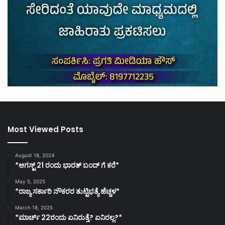
Most Viewed Posts
August 18, 2024
*ಆಗಸ್ಟ್ 21 ರಂದು ಭಾರತ್‌ ಬಂದ್‌ ಗೆ ಕರೆ*
May 5, 2025
*ರಾಜ್ಯ ಸರ್ಕಾರಿ ನೌಕರರ ತುಟ್ಟಿಭತ್ಯೆ ಹೆಚ್ಚಳ*
March 18, 2025
*ಮಾರ್ಚ್ 22ರಂದು ಏನಿರುತ್ತೆ? ಏನಿರಲ್ಲ?*