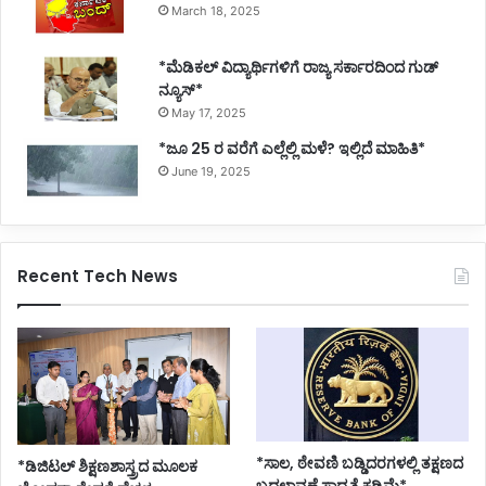
March 18, 2025
*ಮೆಡಿಕಲ್ ವಿದ್ಯಾರ್ಥಿಗಳಿಗೆ ರಾಜ್ಯ ಸರ್ಕಾರದಿಂದ ಗುಡ್
ನ್ಯೂಸ್*
May 17, 2025
*ಜೂ 25 ರ ವರೆಗೆ ಎಲ್ಲೆಲ್ಲಿ ಮಳೆ? ಇಲ್ಲಿದೆ ಮಾಹಿತಿ*
June 19, 2025
Recent Tech News
*ಸಾಲ, ಠೇವಣಿ ಬಡ್ಡಿದರಗಳಲ್ಲಿ ತಕ್ಷಣದ
*ಡಿಜಿಟಲ್ ಶಿಕ್ಷಣಶಾಸ್ತ್ರದ ಮೂಲಕ
ಬದಲಾವಣೆ ಸಾಧ್ಯತೆ ಕಡಿಮೆ*