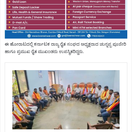
​ಈ ಹೋರಾಟದಲ್ಲಿ ಕರ್ನಾಟಕ ರಾಜ್ಯ ರೈತ ಸಂಘದ ಅಧ್ಯಕ್ಷರಾದ ಚುನ್ನಪ್ಪ ಪೂಜೇರಿ
ಹಾಗೂ ಪ್ರಮುಖ ರೈತ ಮುಖಂಡರು ಉಪಸ್ಥಿತರಿದ್ದರು.