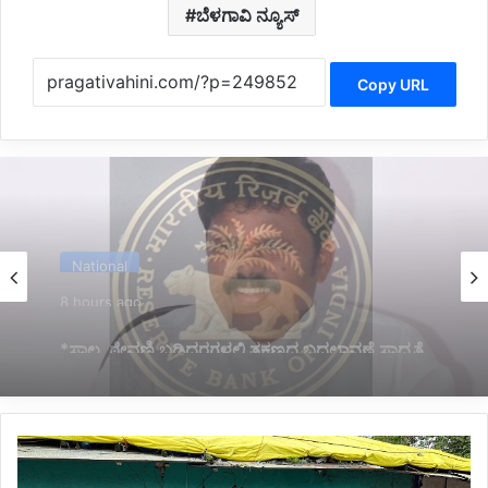
ಬೆಳಗಾವಿ ನ್ಯೂಸ್
Copy URL
Politics
8 hours ago
*ಬಸನಗೌಡ ದದ್ದಲ್‌ ರಾಜೀನಾಮೆ*
*ತಾಡಪತ್ರಿ
ಕೆಳಗೆ