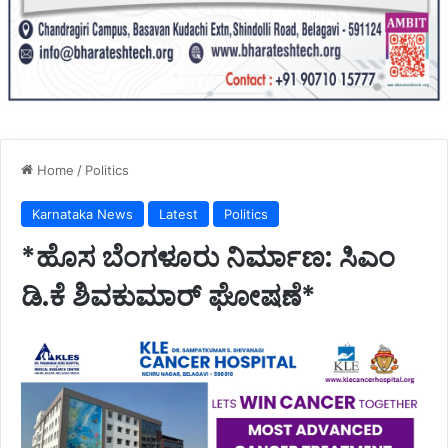
Home
/
Politics
Karnataka News
Latest
Politics
*ಹೊಸ ಬೆಂಗಳೂರು ನಿರ್ಮಾಣ: ಸಿಎಂ
ಡಿ.ಕೆ ಶಿವಕುಮಾರ್ ಘೋಷಣೆ*