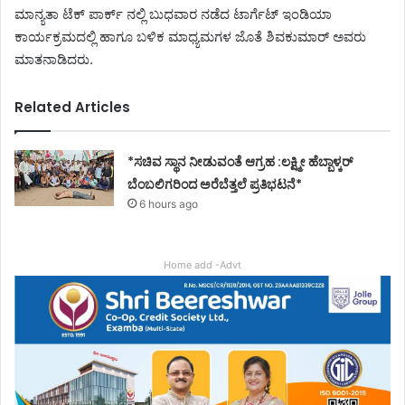
ಮಾನ್ಯತಾ ಟೆಕ್ ಪಾರ್ಕ್ ನಲ್ಲಿ ಬುಧವಾರ ನಡೆದ ಟಾರ್ಗೆಟ್ ಇಂಡಿಯಾ
ಕಾರ್ಯಕ್ರಮದಲ್ಲಿ ಹಾಗೂ ಬಳಿಕ ಮಾಧ್ಯಮಗಳ ಜೊತೆ ಶಿವಕುಮಾರ್ ಅವರು
ಮಾತನಾಡಿದರು.
Related Articles
*ಸಚಿವ ಸ್ಥಾನ ನೀಡುವಂತೆ ಆಗ್ರಹ :ಲಕ್ಷ್ಮೀ ಹೆಬ್ಬಾಳ್ಕರ್
ಬೆಂಬಲಿಗರಿಂದ ಅರೆಬೆತ್ತಲೆ ಪ್ರತಿಭಟನೆ*
6 hours ago
Home add -Advt