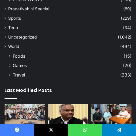
Pragativahini Special
(89)
Sports
(229)
Tech
(34)
Uncategorized
(1,042)
World
(494)
Foods
(15)
Games
(20)
Travel
(233)
Last Modified Posts
Facebook
X
WhatsApp
Telegram