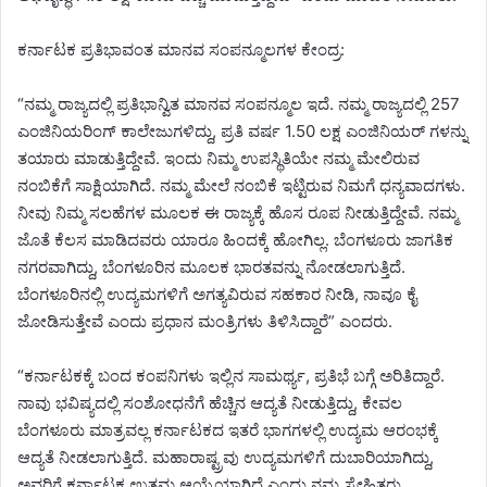
ಕರ್ನಾಟಕ ಪ್ರತಿಭಾವಂತ ಮಾನವ ಸಂಪನ್ಮೂಲಗಳ ಕೇಂದ್ರ:
“ನಮ್ಮ ರಾಜ್ಯದಲ್ಲಿ ಪ್ರತಿಭಾನ್ವಿತ ಮಾನವ ಸಂಪನ್ಮೂಲ ಇದೆ. ನಮ್ಮ ರಾಜ್ಯದಲ್ಲಿ 257
ಎಂಜಿನಿಯರಿಂಗ್ ಕಾಲೇಜುಗಳಿದ್ದು, ಪ್ರತಿ ವರ್ಷ 1.50 ಲಕ್ಷ ಎಂಜಿನಿಯರ್ ಗಳನ್ನು
ತಯಾರು ಮಾಡುತ್ತಿದ್ದೇವೆ. ಇಂದು ನಿಮ್ಮ ಉಪಸ್ಥಿತಿಯೇ ನಮ್ಮ ಮೇಲಿರುವ
ನಂಬಿಕೆಗೆ ಸಾಕ್ಷಿಯಾಗಿದೆ. ನಮ್ಮ ಮೇಲೆ ನಂಬಿಕೆ ಇಟ್ಟಿರುವ ನಿಮಗೆ ಧನ್ಯವಾದಗಳು.
ನೀವು ನಿಮ್ಮ ಸಲಹೆಗಳ ಮೂಲಕ ಈ ರಾಜ್ಯಕ್ಕೆ ಹೊಸ ರೂಪ ನೀಡುತ್ತಿದ್ದೇವೆ. ನಮ್ಮ
ಜೊತೆ ಕೆಲಸ ಮಾಡಿದವರು ಯಾರೂ ಹಿಂದಕ್ಕೆ ಹೋಗಿಲ್ಲ. ಬೆಂಗಳೂರು ಜಾಗತಿಕ
ನಗರವಾಗಿದ್ದು, ಬೆಂಗಳೂರಿನ ಮೂಲಕ ಭಾರತವನ್ನು ನೋಡಲಾಗುತ್ತಿದೆ.
ಬೆಂಗಳೂರಿನಲ್ಲಿ ಉದ್ಯಮಗಳಿಗೆ ಅಗತ್ಯವಿರುವ ಸಹಕಾರ ನೀಡಿ, ನಾವೂ ಕೈ
ಜೋಡಿಸುತ್ತೇವೆ ಎಂದು ಪ್ರಧಾನ ಮಂತ್ರಿಗಳು ತಿಳಿಸಿದ್ದಾರೆ” ಎಂದರು.
“ಕರ್ನಾಟಕಕ್ಕೆ ಬಂದ ಕಂಪನಿಗಳು ಇಲ್ಲಿನ ಸಾಮರ್ಥ್ಯ, ಪ್ರತಿಭೆ ಬಗ್ಗೆ ಅರಿತಿದ್ದಾರೆ.
ನಾವು ಭವಿಷ್ಯದಲ್ಲಿ ಸಂಶೋಧನೆಗೆ ಹೆಚ್ಚಿನ ಆದ್ಯತೆ ನೀಡುತ್ತಿದ್ದು, ಕೇವಲ
ಬೆಂಗಳೂರು ಮಾತ್ರವಲ್ಲ ಕರ್ನಾಟಕದ ಇತರೆ ಭಾಗಗಳಲ್ಲಿ ಉದ್ಯಮ ಆರಂಭಕ್ಕೆ
ಆದ್ಯತೆ ನೀಡಲಾಗುತ್ತಿದೆ. ಮಹಾರಾಷ್ಟ್ರವು ಉದ್ಯಮಗಳಿಗೆ ದುಬಾರಿಯಾಗಿದ್ದು,
ಅವರಿಗೆ ಕರ್ನಾಟಕ ಉತ್ತಮ ಆಯ್ಕೆಯಾಗಿದೆ ಎಂದು ನಮ್ಮ ಸ್ನೇಹಿತರು