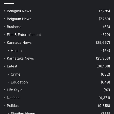
Belagavi News
(7,785)
Belgaum News
(7,750)
Business
(63)
Film & Entertainment
(579)
Kannada News
(25,667)
Health
(154)
Karnataka News
(25,353)
Latest
(36,168)
Crime
(632)
Education
(649)
Life Style
(87)
National
(4,371)
Politics
(9,658)
Election News
(736)