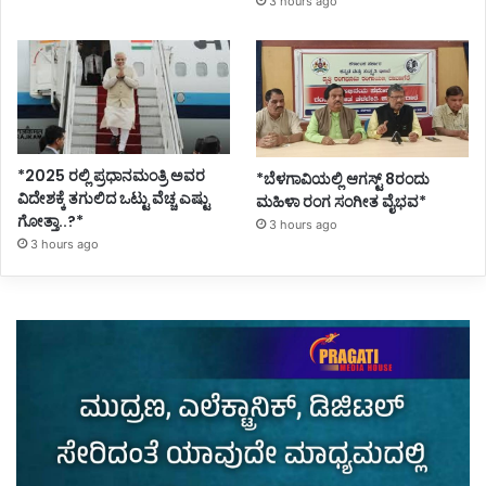
3 hours ago
*2025 ರಲ್ಲಿ ಪ್ರಧಾನಮಂತ್ರಿ ಅವರ
*ಬೆಳಗಾವಿಯಲ್ಲಿ ಆಗಸ್ಟ್ 8ರಂದು
ವಿದೇಶಕ್ಕೆ ತಗುಲಿದ ಒಟ್ಟು ವೆಚ್ಚ ಎಷ್ಟು
ಮಹಿಳಾ ರಂಗ ಸಂಗೀತ ವೈಭವ*
ಗೋತ್ತಾ..?*
3 hours ago
3 hours ago