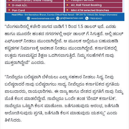
“ಬೆಂಗಳೂರಿನಲ್ಲಿ ಕಚೇರಿ ಜಾಗದ ಬಾಡಿಗೆ 1 ರಿಂದ 1.5 ಡಾಲರ್ ಇದೆ. ಎರಡು
ಹಾಗೂ ಮೂರನೇ ಹಂತದ ನಗರಗಳಲ್ಲಿ ಅರ್ಧ ಡಾಲರ್ ಗೆ ಸಿಗುತ್ತದೆ. ಅಲ್ಲಿ ಡಬಲ್
ಎಫ್ಎಆರ್ ನೀಡಲು ಮುಂದಾಗಿದ್ದೇವೆ. ಆ ಮೂಲಕ ಅಲ್ಲಿಯೂ ಬಹುಮಹಡಿ
ಕಟ್ಟಡಗಳ ನಿರ್ಮಾಣಕ್ಕೆ ಅವಕಾಶ ನೀಡಲು ಮುಂದಾಗಿದ್ದೇವೆ. ಕರ್ನಾಟಕದಲ್ಲಿ
ಉತ್ತಮ ಗುಣಮಟ್ಟದ ಶಿಕ್ಷಣ ಒದಗಿಸಲಾಗುತ್ತಿದೆ. ನಿಮ್ಮ ಸಲಹೆಗಳಿಗೆ ನಾವು
ಮುಕ್ತರಾಗಿದ್ದೇವೆ” ಎಂದರು.
“ನೀವೆಲ್ಲರೂ ಬಲಿಷ್ಠವಾಗಿ ಬೆಳೆಯಲು ಎಲ್ಲಾ ಸಹಕಾರ ನೀಡಲು ಸಿದ್ಧ. ನೀವು
ಬಲಿಷ್ಠರಾದರೆ ನಾವು ಬಲಿಷ್ಠರಾಗಲು ಸಾಧ್ಯ. ನೀವೆಲ್ಲರೂ ಕರ್ನಾಟಕದ ಪ್ರಗತಿಯ
ಪಾಲುದಾರರು, ರಾಯಭಾರಿಗಳು. ಈ ರಾಜ್ಯ ಹಾಗೂ ದೇಶದ ಪ್ರಗತಿಗೆ ನಾವು ನಿಮ್ಮ
ಜೊತೆ ಕೆಲಸ ಮಾಡಲಿದ್ದೇವೆ. ನಾವೆಲ್ಲರೂ ಒಂದೇ ತಂಡ ‘ಟೀಮ್ ಕರ್ನಾಟಕ’.
ನಾವೆಲ್ಲರೂ ಒಟ್ಟಾಗಿ ಕೆಲಸ ಮಾಡೋಣ. ಜತೆಗೂಡುವುದು ಆರಂಭ, ಜತೆಗೂಡಿ
ಆಲೋಚಿಸುವುದು ಪ್ರಗತಿ, ಜತೆಗೂಡಿ ಕೆಲಸ ಮಾಡುವುದು ಯಶಸ್ಸು” ಎಂದು
ತಿಳಿಸಿದರು.