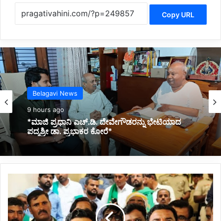
Copy URL
Kannada News
9 hours ago
*2025 ರಲ್ಲಿ ಪ್ರಧಾನಮಂತ್ರಿ ಅವರ ವಿದೇಶಕ್ಕೆ ತಗುಲಿದ
ಒಟ್ಟು ವೆಚ್ಚ ಎಷ್ಟು ಗೋತ್ತಾ..?*
*ಬೆಂಬಲ
ಸೂಚಿಸಿ
ಪ್ರತಿಭಟನೆಯಲ್ಲಿ
ಭಾಗವಹಿಸಿದ
ಚನ್ನರಾಜ