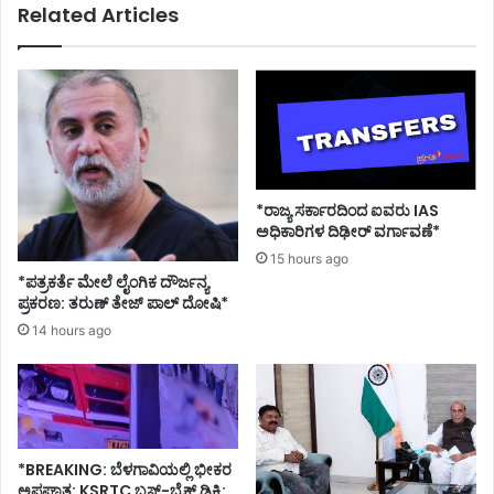
Related Articles
*ರಾಜ್ಯ ಸರ್ಕಾರದಿಂದ ಐವರು IAS
ಅಧಿಕಾರಿಗಳ ದಿಢೀರ್ ವರ್ಗಾವಣೆ*
15 hours ago
*ಪತ್ರಕರ್ತೆ ಮೇಲೆ ಲೈಂಗಿಕ ದೌರ್ಜನ್ಯ
ಪ್ರಕರಣ: ತರುಣ್ ತೇಜ್ ಪಾಲ್ ದೋಷಿ*
14 hours ago
*BREAKING: ಬೆಳಗಾವಿಯಲ್ಲಿ ಭೀಕರ
ಅಪಘಾತ: KSRTC ಬಸ್-ಬೈಕ್ ಡಿಕ್ಕಿ: