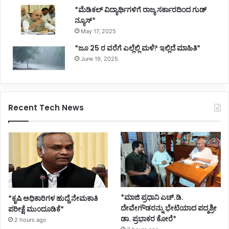
*ಮೆಡಿಕಲ್ ವಿದ್ಯಾರ್ಥಿಗಳಿಗೆ ರಾಜ್ಯ ಸರ್ಕಾರದಿಂದ ಗುಡ್
ನ್ಯೂಸ್*
May 17, 2025
*ಜೂ 25 ರ ವರೆಗೆ ಎಲ್ಲೆಲ್ಲಿ ಮಳೆ? ಇಲ್ಲಿದೆ ಮಾಹಿತಿ*
June 19, 2025
Recent Tech News
*ಮಾಜಿ ಪ್ರಧಾನಿ ಎಚ್.ಡಿ.
*ಕೃಷಿ ಅಧಿಕಾರಿಗಳ ಹುದ್ದೆ ನೇಮಕಾತಿ
ದೇವೇಗೌಡರನ್ನು ಭೇಟಿಯಾದ ಪದ್ಮಶ್ರೀ
ಪರೀಕ್ಷೆ ಮುಂದೂಡಿಕೆ*
ಡಾ. ಪ್ರಭಾಕರ ಕೋರೆ*
2 hours ago