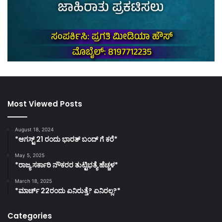
Most Viewed Posts
August 18, 2024
*ಆಗಸ್ಟ್ 21 ರಂದು ಭಾರತ್‌ ಬಂದ್‌ ಗೆ ಕರೆ*
May 5, 2025
*ರಾಜ್ಯ ಸರ್ಕಾರಿ ನೌಕರರ ತುಟ್ಟಿಭತ್ಯೆ ಹೆಚ್ಚಳ*
March 18, 2025
*ಮಾರ್ಚ್ 22ರಂದು ಏನಿರುತ್ತೆ? ಏನಿರಲ್ಲ?*
Categories