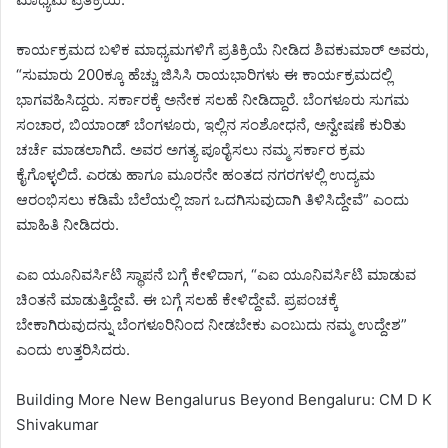
ಕಾರ್ಯಕ್ರಮದ ಬಳಿಕ ಮಾಧ್ಯಮಗಳಿಗೆ ಪ್ರತಿಕ್ರಿಯೆ ನೀಡಿದ ಶಿವಕುಮಾರ್ ಅವರು,
“ಸುಮಾರು 200ಕ್ಕೂ ಹೆಚ್ಚು ಜಿಸಿಸಿ ರಾಯಭಾರಿಗಳು ಈ ಕಾರ್ಯಕ್ರಮದಲ್ಲಿ
ಭಾಗವಹಿಸಿದ್ದರು. ಸರ್ಕಾರಕ್ಕೆ ಅನೇಕ ಸಲಹೆ ನೀಡಿದ್ದಾರೆ. ಬೆಂಗಳೂರು ಸುಗಮ
ಸಂಚಾರ, ಬಿಯಾಂಡ್ ಬೆಂಗಳೂರು, ಇಲ್ಲಿನ ಸಂಶೋಧನೆ, ಅನ್ವೇಷಣೆ ಕುರಿತು
ಚರ್ಚೆ ಮಾಡಲಾಗಿದೆ. ಅವರ ಅಗತ್ಯ ಪೂರೈಸಲು ನಮ್ಮ ಸರ್ಕಾರ ಕ್ರಮ
ಕೈಗೊಳ್ಳಲಿದೆ. ಎರಡು ಹಾಗೂ ಮೂರನೇ ಹಂತದ ನಗರಗಳಲ್ಲಿ ಉದ್ಯಮ
ಆರಂಭಿಸಲು ಕಡಿಮೆ ಬೆಲೆಯಲ್ಲಿ ಜಾಗ ಒದಗಿಸುವುದಾಗಿ ತಿಳಿಸಿದ್ದೇವೆ” ಎಂದು
ಮಾಹಿತಿ ನೀಡಿದರು.
ಎಐ ಯೂನಿವರ್ಸಿಟಿ ಸ್ಥಾಪನೆ ಬಗ್ಗೆ ಕೇಳಿದಾಗ, “ಎಐ ಯೂನಿವರ್ಸಿಟಿ ಮಾಡುವ
ಚಿಂತನೆ ಮಾಡುತ್ತಿದ್ದೇವೆ. ಈ ಬಗ್ಗೆ ಸಲಹೆ ಕೇಳಿದ್ದೇವೆ. ಪ್ರಪಂಚಕ್ಕೆ
ಬೇಕಾಗಿರುವುದನ್ನು ಬೆಂಗಳೂರಿನಿಂದ ನೀಡಬೇಕು ಎಂಬುದು ನಮ್ಮ ಉದ್ದೇಶ”
ಎಂದು ಉತ್ತರಿಸಿದರು.
Building More New Bengalurus Beyond Bengaluru: CM D K
Shivakumar