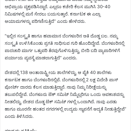
ಅಭಿಪ್ರಾಯ ವ್ಯಕ್ತಪಡಿಸಿದ್ದಾರೆ. ಎಲ್ಲರೂ ಕಚೇರಿ ಕೆಲಸ ಮುಗಿಸಿ 30-40
ನಿಮಿಷಗಳಲ್ಲಿ ಮನೆ ಸೇರಲು ಬಯಸುತ್ತಾರೆ. ಕರ್ನಾಟಕ ಈ ಎಲ್ಲಾ
ಆಯಾಮಗಳನ್ನು ಪರಿಗಣಿಸುತ್ತಿದೆ” ಎಂದು ಹೇಳಿದರು.
“ಇಲ್ಲಿನ ಸಂಸ್ಕೃತಿ ಹಾಗೂ ಹವಾಮಾನ ಬೆಂಗಳೂರಿನ ಅತಿ ದೊಡ್ಡ ಬಲ. ನಮ್ಮ
ಸಂಸ್ಕೃತಿ ಉಳಿಸಿಕೊಂಡು ಪ್ರಗತಿ ಸಾಧಿಸುವ ಗುರಿ ಹೊಂದಿದ್ದೇವೆ. ಬೆಂಗಳೂರಿನಲ್ಲಿ
ಪಾದಚಾರಿ ಮಾರ್ಗ ಒತ್ತುವರಿ ತೆರವುಗೊಳಿಸುತ್ತಿದ್ದು, ಬೀದಿ ಬದಿ ವ್ಯಾಪಾರಿಗಳಿಗೆ
ಪರ್ಯಾಯ ವ್ಯವಸ್ಥೆ ಮಾಡಲಾಗುತ್ತಿದೆ” ಎಂದರು.
ದೇಶದಲ್ಲಿ 138 ಅಂತಾರಾಷ್ಟ್ರೀಯ ಶಾಲೆಗಳಿದ್ದು, ಆ ಪೈಕಿ 40 ಶಾಲೆಗಳು
ಕರ್ನಾಟಕ ಹಾಗೂ ಬೆಂಗಳೂರಿನಲ್ಲಿವೆ. ಬೆಂಗಳೂರಿನಲ್ಲಿ 2 ಲಕ್ಷ ವಿದೇಶಿ ಪಾಸ್
ಪೋರ್ಟ್ ದಾರರು ಕೆಲಸ ಮಾಡುತ್ತಿದ್ದಾರೆ. ನಾವು ನಿಮ್ಮ ನಿರೀಕ್ಷೆಯನ್ನು
ತಲುಪಲಿದ್ದೇವೆ. ಬೆಂಗಳೂರು ಟೆಕ್ ಸಮಿಟ್ ನಿಮ್ಮೆಲ್ಲರಿಗೂ ಒಂದು ಅವಕಾಶವನ್ನು
ನೀಡಲಿದ್ದು, ದೇಶದ ದೊಡ್ಡ ಟೆಕ್ ಸಮಿಟ್ ಗಳಲ್ಲಿ ಒಂದಾಗಿದೆ. ನಾವು ಎರಡು
ಹಾಗೂ ಮೂರನೇ ಹಂತದ ನಗರಗಳಲ್ಲಿ ಉದ್ಯಮ ಸ್ಥಾಪನೆಗೆ ಆದ್ಯತೆ ನೀಡುತ್ತಿದ್ದೇವೆ”
ಎಂದು ತಿಳಿಸಿದರು.
ಮಾಧ್ಯಮ ಪ್ರತಿಕ್ರಿಯೆ: