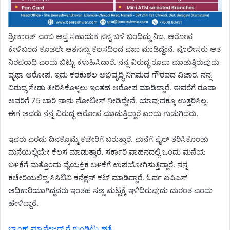
ಶ್ರೀಕಾಂತ್ ಎಂಬ ಆಪ್ತ ಸಹಾಯಕ ನನ್ನ ಬಳಿ ಬಂದಿದ್ದು ನಿಜ. ಆರೋಪ
ಕೇಳಿಬಂದ ಕೂಡಲೇ ಆತನನ್ನು ಕೆಲಸದಿಂದ ವಜಾ ಮಾಡಿದ್ದೇನೆ. ಪೊಲೀಸರು ಆತ
ನಿರಪರಾಧಿ ಎಂದು ಬಿಟ್ಟು ಕಳುಹಿಸಿದಾರೆ. ನನ್ನ ವಿರುದ್ಧ ರೂಪಾ ಮಾಡುತ್ತಿರುವುದು
ವೃಥಾ ಆರೋಪ. ಇದು ಕರಕುಶಲ ಅಭಿವೃದ್ಧಿ ನಿಗಮದ ಗೌರವದ ವಿಚಾರ. ನನ್ನ
ವಿರುದ್ಧ ಸೇಡು ತೀರಿಸಿಕೊಳ್ಳಲು ಇಂತಹ ಆರೋಪ ಮಾಡಿದ್ದಾರೆ. ಈವರೆಗೆ ರೂಪಾ
ಅವರಿಗೆ 75 ಬಾರಿ ನಾನು ನೋಟೀಸ್ ನೀಡಿದ್ದೇನೆ. ಯಾವುದಕ್ಕೂ ಉತ್ತರಿಸಿಲ್ಲ.
ಈಗ ಅವರು ನನ್ನ ವಿರುದ್ಧ ಆರೋಪ ಮಾಡುತ್ತಿದ್ದಾರೆ ಎಂದು ಗುಡುಗಿದರು.
ಇವರು ಎರಡು ದಿನಕ್ಕೊಮ್ಮೆ ಕಚೇರಿಗೆ ಬರುತ್ತಾರೆ. ಮನೆಗೆ ಫೈಲ್ ತರಿಸಿಕೊಂಡು
ಮನೆಯಲ್ಲಿಯೇ ಕೆಲಸ ಮಾಡುತ್ತಾರೆ. ಸರ್ಕಾರಿ ವಾಹನದಲ್ಲಿ ಒಂದು ಮನೆಯ
ಬಳಕೆಗೆ ಮತ್ತೊಂದು ವೈಯಕ್ತಿಕ ಬಳಕೆಗೆ ಉಪಯೋಗಿಸುತ್ತಿದ್ದಾರೆ. ನನ್ನ
ಕಚೇರಿಯಲಿದ್ದ ಸಿಸಿಟಿವಿ ಕನೆಕ್ಷನ್ ಕಟ್ ಮಾಡಿದ್ದಾರೆ. ಓರ್ವ ಐಪಿಎಸ್
ಅಧಿಕಾರಿಯಾಗಿದ್ದವರು ಇಂತಹ ಸಣ್ಣ ಮಟ್ಟಕ್ಕೆ ಇಳಿದಿರುವುದು ದುರಂತ ಎಂದು
ಹೇಳಿದ್ದಾರೆ.
ಬ್ಯಾಂಕ್ ಮ್ಯಾನೇಜರ್ ಗೆ ಗುಂಡಿಟ್ಟು ಹತ್ಯೆ