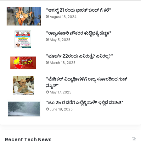
*ಆಗಸ್ಟ್ 21 ರಂದು ಭಾರತ್‌ ಬಂದ್‌ ಗೆ ಕರೆ*
August 18, 2024
*ರಾಜ್ಯ ಸರ್ಕಾರಿ ನೌಕರರ ತುಟ್ಟಿಭತ್ಯೆ ಹೆಚ್ಚಳ*
May 5, 2025
*ಮಾರ್ಚ್ 22ರಂದು ಏನಿರುತ್ತೆ? ಏನಿರಲ್ಲ?*
March 18, 2025
*ಮೆಡಿಕಲ್ ವಿದ್ಯಾರ್ಥಿಗಳಿಗೆ ರಾಜ್ಯ ಸರ್ಕಾರದಿಂದ ಗುಡ್
ನ್ಯೂಸ್*
May 17, 2025
*ಜೂ 25 ರ ವರೆಗೆ ಎಲ್ಲೆಲ್ಲಿ ಮಳೆ? ಇಲ್ಲಿದೆ ಮಾಹಿತಿ*
June 19, 2025
Recent Tech News