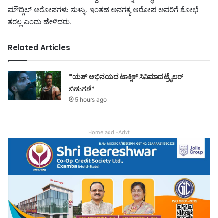
ಮೌದ್ಗಿಲ್ ಆರೋಪಗಳು ಸುಳ್ಳು. ಇಂತಹ ಅನಗತ್ಯ ಆರೋಪ ಅವರಿಗೆ ಶೋಭೆ
ತರಲ್ಲ ಎಂದು ಹೇಳಿದರು.
Related Articles
*ಯಶ್ ಅಭಿನಯದ ಟಾಕ್ಸಿಕ್ ಸಿನಿಮಾದ ಟ್ರೈಲರ್
ಬಿಡುಗಡೆ*
5 hours ago
Home add -Advt