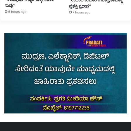
ಸಾವು*
ಪ್ರಶಸ್ತಿ ಪ್ರದಾನ*
6 hours ago
7 hours ago