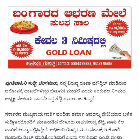
ಪ್ರಗತಿವಾಹಿನಿ ಸುದ್ದಿ; ಬೆಂಗಳೂರು;
ನನ್ನ ವಿರುದ್ಧ ರೂಪಾ ಮೌದ್ಗಿಲ್ ಮಾಡಿರುವ
ಆರೋಪಕ್ಕೆ ದಾಖಲೆಗಳಿದ್ದರೆ ಬಿಡುಗಡೆ ಮಾಡಲಿ ಎಂದು ಕರಕುಶಲ ನಿಗಮದ
ಅಧ್ಯಕ್ಷ ಬೇಳೂರು ರಾಘವೇಂದ್ರ ಶೆಟ್ಟಿ ಸವಾಲು ಹಾಕಿದ್ದಾರೆ.
ಸರ್ಕಾರದ ಮುಖ್ಯಕಾರ್ಯದರ್ಶಿ ವಂದಿತಾ ಶರ್ಮಾ ಅವರನ್ನು ಭೇಟಿಯಾದ ಬಳಿಕ
ಸುದ್ದಿಗಾರರೊಂದಿಗೆ ಮಾತನಾಡಿದ ಬೇಳೂರು ರಾಘವೇಂದ್ರ ಶೆಟ್ಟಿ, ನಾನು ಕೆಲ
ದಾಖಲೆಗಳನ್ನು ಸಲ್ಲಿಸಿದ್ದೇನೆ. ಅಧಿಕಾರಿಯೊಬ್ಬರ ಮರು ನೇಮಕ್ಕೆ 5 ಕೋಟಿ
ರೂಪಾಯಿ ಡೀಲ್ ಮಾಡಿಕೊಂಡಿದ್ದಾರೆ ಎಂದು ನನ್ನ ವಿರುದ್ಧ ಎಂ.ಡಿ ರೂಪಾ