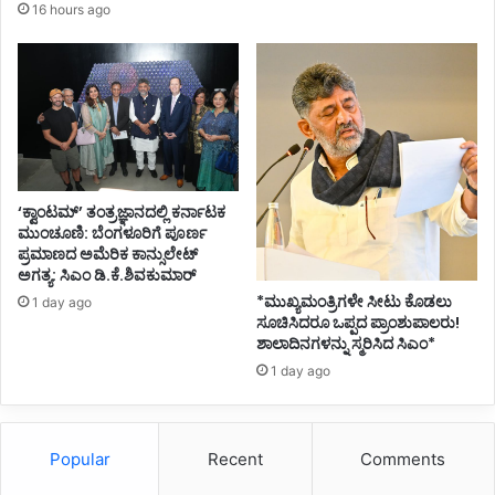
ರಾ
16 hours ago
ಘ
ವೇಂ
ದ್
ರ
ಶೆ
ಟ್
ಟಿ
ಗೇ
‘ಕ್ವಾಂಟಮ್’ ತಂತ್ರಜ್ಞಾನದಲ್ಲಿ ಕರ್ನಾಟಕ
ನೋ
ಮುಂಚೂಣಿ: ಬೆಂಗಳೂರಿಗೆ ಪೂರ್ಣ
ಟೀ
ಪ್ರಮಾಣದ ಅಮೆರಿಕ ಕಾನ್ಸುಲೇಟ್
ಸ್
ಅಗತ್ಯ: ಸಿಎಂ ಡಿ.ಕೆ.ಶಿವಕುಮಾರ್
ಕೊ
*ಮುಖ್ಯಮಂತ್ರಿಗಳೇ ಸೀಟು ಕೊಡಲು
1 day ago
ಟ್
ಸೂಚಿಸಿದರೂ ಒಪ್ಪದ ಪ್ರಾಂಶುಪಾಲರು!
ಟ
ಶಾಲಾದಿನಗಳನ್ನು ಸ್ಮರಿಸಿದ ಸಿಎಂ*
ಎಂ
1 day ago
ಡಿ
ರೂ
ಪಾ
Popular
Recent
Comments