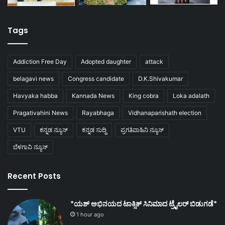
Tags
Addiction Free Day
Adopted daughter
attack
belagavi news
Congress candidate
D.K.Shivakumar
Havyaka habba
Kannada News
King cobra
Loka adalath
Pragativahini News
Rayabhaga
Vidhanaparishath election
VTU
ಕನ್ನಡ ನ್ಯೂಸ್
ಕನ್ನಡ ಸುದ್ದಿ
ಪ್ರಗತಿವಾಹಿನಿ ನ್ಯೂಸ್
ಬೆಳಗಾವಿ ನ್ಯೂಸ್
Recent Posts
*ಯಶ್ ಅಭಿನಯದ ಟಾಕ್ಸಿಕ್ ಸಿನಿಮಾದ ಟ್ರೈಲರ್ ಬಿಡುಗಡೆ*
1 hour ago