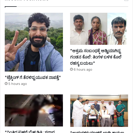
*ಅಕ್ರಮ ಸಂಬಂಧಕ್ಕೆ ಅಡ್ಡಿಯಾಗಿದ್ದ
ಗಂಡನ ಕೊಲೆ: ತಿಂಗಳ ಬಳಿಕ ಕೊಲೆ
ರಹಸ್ಯ ಬಯಲು*
6 hours ago
*ಟ್ರೆಕ್ಕಿಂಗ್ ಗೆ ತೆರಳಿದ್ದ ಯುವಕ ನಾಪತ್ತೆ*
5 hours ago
*ನಿಂತಿದ್ದ ಟ್ರಕ್‌ಗೆ ಬೈಕ್ ಡಿಕ್ಕಿ; ಸವಾರ
*ಉದಯ್‌ಕುಮಾರ್‌ಗೆ ಖಾದ್ರಿ ಶಾಮಣ್ಣ