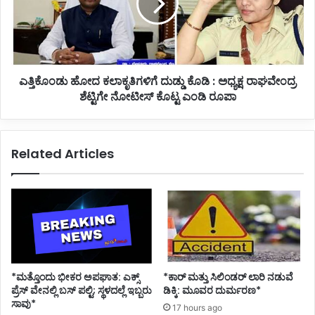
ಯೆ
ಡು
ಹೋ
ದ
ಕ
ಲಾ
ಎತ್ತಿಕೊಂಡು ಹೋದ ಕಲಾಕೃತಿಗಳಿಗೆ ದುಡ್ಡು ಕೊಡಿ : ಅಧ್ಯಕ್ಷ ರಾಘವೇಂದ್ರ
ಕೃ
ಶೆಟ್ಟಿಗೇ ನೋಟೀಸ್ ಕೊಟ್ಟ ಎಂಡಿ ರೂಪಾ
ತಿ
ಗ
ಳಿ
ಗೆ
Related Articles
ದು
ಡ್
ಡು
ಕೊ
ಡಿ
:
ಅ
ಧ್
ಯ
*ಮತ್ತೊಂದು ಭೀಕರ ಅಪಘಾತ: ಎಕ್ಸ್
*ಕಾರ್ ಮತ್ತು ಸಿಲಿಂಡ‌ರ್ ಲಾರಿ ನಡುವೆ
ಕ್
ಪ್ರೆಸ್ ವೇನಲ್ಲಿ ಬಸ್ ಪಲ್ಟಿ; ಸ್ಥಳದಲ್ಲೆ ಇಬ್ಬರು
ಡಿಕ್ಕಿ: ಮೂವರ ದುರ್ಮರಣ*
ಷ
ಸಾವು*
17 hours ago