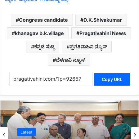
Congress candidate
D.K.Shivakumar
khanagav b.k.village
Pragativahini News
ಕನ್ನಡ ಸುದ್ದಿ
ಪ್ರಗತಿವಾಹಿನಿ ನ್ಯೂಸ್
ಬೆಳಗಾವಿ ನ್ಯೂಸ್
Copy URL
Latest