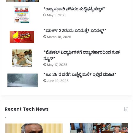
*ರಾಜ್ಯ ಸರ್ಕಾರಿ ನೌಕರರ ತುಟ್ಟಿಭತ್ಯೆ ಹೆಚ್ಚಳ*
May 5, 2025
*ಮಾರ್ಚ್ 22ರಂದು ಏನಿರುತ್ತೆ? ಏನಿರಲ್ಲ?*
March 18, 2025
*ಮೆಡಿಕಲ್ ವಿದ್ಯಾರ್ಥಿಗಳಿಗೆ ರಾಜ್ಯ ಸರ್ಕಾರದಿಂದ ಗುಡ್
ನ್ಯೂಸ್*
May 17, 2025
*ಜೂ 25 ರ ವರೆಗೆ ಎಲ್ಲೆಲ್ಲಿ ಮಳೆ? ಇಲ್ಲಿದೆ ಮಾಹಿತಿ*
June 19, 2025
Recent Tech News