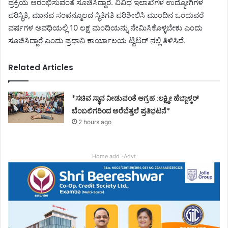
ಪ್ರಕ್ರಿಯೆ ಆರಂಭಿಸುವಂತೆ ಸೂಚಿಸಿದ್ದಾರೆ. ವಿವಿಧ ಇಲಾಖೆಗಳ ಉದ್ಯೋಗಿಗಳ
ಪರಿಸ್ಥಿತಿ, ಮಾನವ ಸಂಪನ್ಮೂಲದ ಸ್ಥಿತಿಗತಿ ಪರಿಶೀಲಿಸಿ ಮುಂದಿನ ಒಂದುವರೆ
ವರ್ಷಗಳ ಅವಧಿಯಲ್ಲಿ 10 ಲಕ್ಷ ಮಂದಿಯನ್ನು ನೇಮಿಸಿಕೊಳ್ಳಬೇಕು ಎಂದು
ಸೂಚಿಸಿದ್ದಾರೆ ಎಂದು ಪ್ರಧಾನಿ ಕಾರ್ಯಾಲಯ ಟ್ವಿಟರ್ ನಲ್ಲಿ ತಿಳಿಸಿದೆ.
Related Articles
*ಸಚಿವ ಸ್ಥಾನ ನೀಡುವಂತೆ ಆಗ್ರಹ :ಲಕ್ಷ್ಮೀ ಹೆಬ್ಬಾಳ್ಕರ್
ಬೆಂಬಲಿಗರಿಂದ ಅರೆಬೆತ್ತಲೆ ಪ್ರತಿಭಟನೆ*
2 hours ago
Home add -Advt