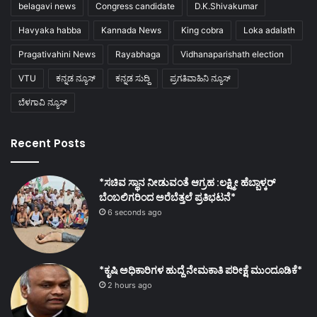
belagavi news
Congress candidate
D.K.Shivakumar
Havyaka habba
Kannada News
King cobra
Loka adalath
Pragativahini News
Rayabhaga
Vidhanaparishath election
VTU
ಕನ್ನಡ ನ್ಯೂಸ್
ಕನ್ನಡ ಸುದ್ದಿ
ಪ್ರಗತಿವಾಹಿನಿ ನ್ಯೂಸ್
ಬೆಳಗಾವಿ ನ್ಯೂಸ್
Recent Posts
*ಸಚಿವ ಸ್ಥಾನ ನೀಡುವಂತೆ ಆಗ್ರಹ :ಲಕ್ಷ್ಮೀ ಹೆಬ್ಬಾಳ್ಕರ್
ಬೆಂಬಲಿಗರಿಂದ ಅರೆಬೆತ್ತಲೆ ಪ್ರತಿಭಟನೆ*
6 seconds ago
*ಕೃಷಿ ಅಧಿಕಾರಿಗಳ ಹುದ್ದೆ ನೇಮಕಾತಿ ಪರೀಕ್ಷೆ ಮುಂದೂಡಿಕೆ*
2 hours ago