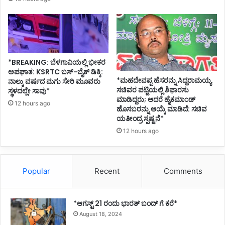
ಹ
ತ್
ಯೆ
ಗೆ
ಯ
ತ್
*BREAKING: ಬೆಳಗಾವಿಯಲ್ಲಿ ಭೀಕರ
ನ
ಅಪಘಾತ: KSRTC ಬಸ್-ಬೈಕ್ ಡಿಕ್ಕಿ:
*ಮಹದೇವಪ್ಪ ಹೆಸರನ್ನು ಸಿದ್ದರಾಮಯ್ಯ
ನಾಲ್ಕು ವರ್ಷದ ಮಗು ಸೇರಿ ಮೂವರು
ಸಚಿವರ ಪಟ್ಟಿಯಲ್ಲಿ ಶಿಫಾರಸು
ಸ್ಥಳದಲ್ಲೇ ಸಾವು*
ಮಾಡಿದ್ದರು; ಆದರೆ ಹೈಕಮಾಂಡ್
12 hours ago
ಹೊಸಬರನ್ನು ಆಯ್ಕೆ ಮಾಡಿದೆ: ಸಚಿವ
ಯತೀಂದ್ರ ಸ್ಪಷ್ಟನೆ*
12 hours ago
Popular
Recent
Comments
*ಆಗಸ್ಟ್ 21 ರಂದು ಭಾರತ್‌ ಬಂದ್‌ ಗೆ ಕರೆ*
August 18, 2024