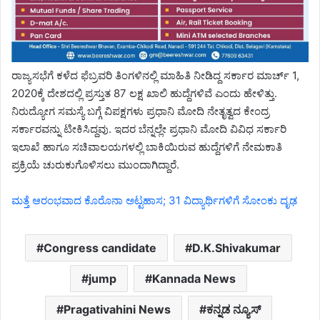
ರಾಜ್ಯಸಭೆಗೆ ಕಳೆದ ಫೆಬ್ರವರಿ ತಿಂಗಳಿನಲ್ಲಿ ಮಾಹಿತಿ ನೀಡಿದ್ದ ಸರ್ಕಾರ ಮಾರ್ಚ್ 1,
2020ಕ್ಕೆ ದೇಶದಲ್ಲಿ ಪ್ರಸ್ತುತ 87 ಲಕ್ಷ ಖಾಲಿ ಹುದ್ದೆಗಳಿವೆ ಎಂದು ಹೇಳಿತ್ತು.
ನಿರುದ್ಯೋಗ ಸಮಸ್ಯೆ ಬಗ್ಗೆ ವಿಪಕ್ಷಗಳು ಪ್ರಧಾನಿ ಮೋದಿ ನೇತೃತ್ವದ ಕೇಂದ್ರ
ಸರ್ಕಾರವನ್ನು ಟೀಕಿಸಿದ್ದವು. ಇದರ ಬೆನ್ನಲ್ಲೇ ಪ್ರಧಾನಿ ಮೋದಿ ವಿವಿಧ ಸರ್ಕಾರಿ
ಇಲಾಖೆ ಹಾಗೂ ಸಚಿವಾಲಯಗಳಲ್ಲಿ ಬಾಕಿಯಿರುವ ಹುದ್ದೆಗಳಿಗೆ ನೇಮಕಾತಿ
ಪ್ರಕ್ರಿಯೆ ಚುರುಕುಗೊಳಿಸಲು ಮುಂದಾಗಿದ್ದಾರೆ.
ಮತ್ತೆ ಆರಂಭವಾದ ಕೊರೊನಾ ಅಟ್ಟಹಾಸ; 31 ವಿದ್ಯಾರ್ಥಿಗಳಿಗೆ ಸೋಂಕು ದೃಢ
Congress candidate
D.K.Shivakumar
jump
Kannada News
Pragativahini News
ಕನ್ನಡ ನ್ಯೂಸ್