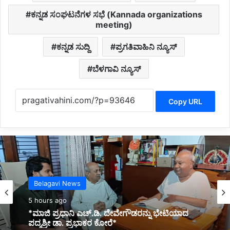
ಕನ್ನಡ ಸಂಘಟನೆಗಳ ಸಭೆ (Kannada organizations
meeting)
ಕನ್ನಡ ಸುದ್ದಿ
ಪ್ರಗತಿವಾಹಿನಿ ನ್ಯೂಸ್
ಬೆಳಗಾವಿ ನ್ಯೂಸ್
Copy URL
Kannada News
6 hours ago
Belagavi News
*2025 ರಲ್ಲಿ ಪ್ರಧಾನಮಂತ್ರಿ ಅವರ ವಿದೇಶಕ್ಕೆ ತಗುಲಿದ
5 hours ago
ಒಟ್ಟು ವೆಚ್ಚ ಎಷ್ಟು ಗೋತ್ತಾ..?*