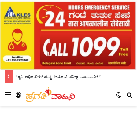
*ಕೃಷಿ ಅಧಿಕಾರಿಗಳ ಹುದ್ದೆ ನೇಮಕಾತಿ ಪರೀಕ್ಷೆ ಮುಂದೂಡಿಕೆ*
Menu
Log In
Switch
S