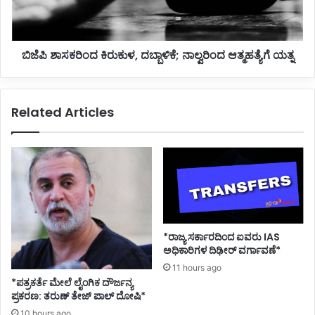
1
ರಿಂ
ವಿ
ದ
ದ್
ಕಿ
ಯಾ
ಬಿಜೆಪಿ ಶಾಸಕರಿಂದ ಕಿರುಕುಳ, ದಬ್ಬಾಳಿಕೆ; ನಾಲ್ವರಿಂದ ಆತ್ಮಹತ್ಯೆಗೆ ಯತ್ನ
ರು
ರ್
ಕು
ಥಿ
ಳ
ಗ
,
Related Articles
ಳಿ
ದ
ಗೆ
ಬ್
ಸೋಂ
ಬಾ
ಕು
ಳಿ
ದೃ
ಕೆ
ಢ
;
ನಾ
ಲ್
ವ
*ರಾಜ್ಯ ಸರ್ಕಾರದಿಂದ ಐವರು IAS
ರಿಂ
ಅಧಿಕಾರಿಗಳ ದಿಢೀರ್ ವರ್ಗಾವಣೆ*
ದ
11 hours ago
ಆ
*ಪತ್ರಕರ್ತೆ ಮೇಲೆ ಲೈಂಗಿಕ ದೌರ್ಜನ್ಯ
ತ್
ಪ್ರಕರಣ: ತರುಣ್ ತೇಜ್ ಪಾಲ್ ದೋಷಿ*
ಮ
10 hours ago