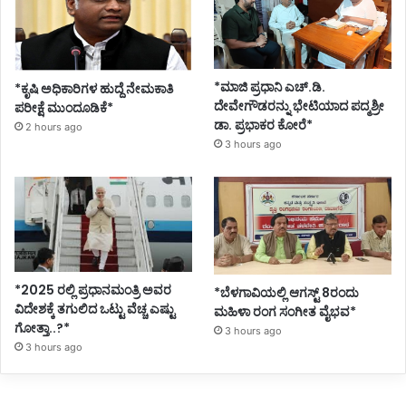
*ಮಾಜಿ ಪ್ರಧಾನಿ ಎಚ್.ಡಿ.
*ಕೃಷಿ ಅಧಿಕಾರಿಗಳ ಹುದ್ದೆ ನೇಮಕಾತಿ
ದೇವೇಗೌಡರನ್ನು ಭೇಟಿಯಾದ ಪದ್ಮಶ್ರೀ
ಪರೀಕ್ಷೆ ಮುಂದೂಡಿಕೆ*
ಡಾ. ಪ್ರಭಾಕರ ಕೋರೆ*
2 hours ago
3 hours ago
*2025 ರಲ್ಲಿ ಪ್ರಧಾನಮಂತ್ರಿ ಅವರ
*ಬೆಳಗಾವಿಯಲ್ಲಿ ಆಗಸ್ಟ್ 8ರಂದು
ವಿದೇಶಕ್ಕೆ ತಗುಲಿದ ಒಟ್ಟು ವೆಚ್ಚ ಎಷ್ಟು
ಮಹಿಳಾ ರಂಗ ಸಂಗೀತ ವೈಭವ*
ಗೋತ್ತಾ..?*
3 hours ago
3 hours ago